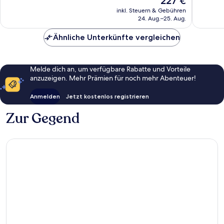
227 €
Außergewöhnlich,
Wunder
Preis
13
175
inkl. Steuern & Gebühren
beträgt
24. Aug.–25. Aug.
Bewertungen
Bewert
227 €
Ähnliche Unterkünfte vergleichen
Melde dich an, um verfügbare Rabatte und Vorteile
anzuzeigen. Mehr Prämien für noch mehr Abenteuer!
Anmelden
Jetzt kostenlos registrieren
Zur Gegend