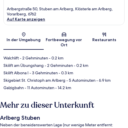
Arlbergstraße 50, Stuben am Arlberg, Klösterle am Arlberg,
Vorarlberg, 6762
Auf Karte anzeigen
Karte
In der Umgebung
Fortbewegung vor
Restaurants
Ort
Walchlift
- 2 Gehminuten
- 0.2 km
Skilift am Übungshang
- 2 Gehminuten
- 0.2 km
Skilift Albona I
- 3 Gehminuten
- 0.3 km
Skigebiet St. Christoph am Arlberg
- 5 Autominuten
- 6.9 km
Galzigbahn
- 11 Autominuten
- 14.2 km
Mehr zu dieser Unterkunft
Arlberg Stuben
Neben der beneidenswerten Lage (nur wenige Meter entfernt: