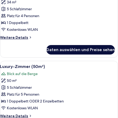
34 m²
Deluxe-
Zimmer,
5 Schlafzimmer
Bergblick
Platz für 4 Personen
(34m²)
1 Doppelbett
anzeigen
Kostenloses WLAN
Weitere
Weitere Details
Details
für
Daten auswählen und Preise sehen
Deluxe-
Zimmer,
Bergblick
Alle
Ein Wohnzimmer mit einem beigefarbe
3
(34m²)
Luxury-Zimmer (50m²)
Fotos
Blick auf die Berge
für
50 m²
Luxury-
Zimmer
5 Schlafzimmer
(50m²)
Platz für 5 Personen
anzeigen
1 Doppelbett ODER 2 Einzelbetten
Kostenloses WLAN
Weitere
Weitere Details