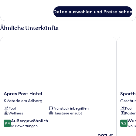
Details
für
Daten auswählen und Preise sehen
Luxury-
Zimmer
(50m²)
Ähnliche Unterkünfte
Apres Post Hotel
Sporthot
Apres
Sportho
Apres Post Hotel
Sporth
Post
Silvretta
Klösterle am Arlberg
Gaschu
Hotel
Montaf
Pool
Frühstück inbegriffen
Pool
Klösterle
Gaschur
Wellness
Haustiere erlaubt
Kosten
am
Arlberg
9.4
9.2
Außergewöhnlich
Wun
9,4
9,2
von
von
13 Bewertungen
175 
10,
10,
Der