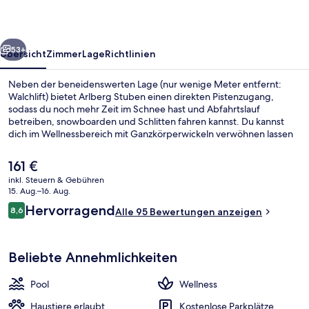
rück
Weiter
53+
Übersicht
Zimmer
Lage
Richtlinien
Neben der beneidenswerten Lage (nur wenige Meter entfernt:
Walchlift) bietet Arlberg Stuben einen direkten Pistenzugang,
sodass du noch mehr Zeit im Schnee hast und Abfahrtslauf
betreiben, snowboarden und Schlitten fahren kannst. Du kannst
dich im Wellnessbereich mit Ganzkörperwickeln verwöhnen lassen
und im Restaurant etwas essen. Ein Außenpool, eine Bar/Lounge
und ein Whirlpool gehören ebenfalls zum Angebot. Von Skipässen
Der
161 €
und einem Skiraum profitierst du ebenfalls.
aktuelle
inkl. Steuern & Gebühren
Preis
15. Aug.–16. Aug.
Außenpool, Sonnenschirme, Liegestüh
beträgt
Bewertungen
Hervorragend
8,6
Alle 95 Bewertungen anzeigen
161 €.
8,6 von 10.
Beliebte Annehmlichkeiten
Pool
Wellness
Haustiere erlaubt
Kostenlose Parkplätze