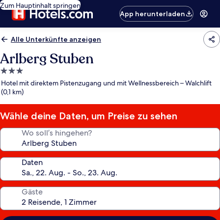
Zum Hauptinhalt springen
App herunterladen
Alle Unterkünfte anzeigen
Arlberg Stuben
3.0-
Sterne-
Hotel mit direktem Pistenzugang und mit Wellnessbereich – Walchlift
Unterkunft
(0,1 km)
Wähle deine Daten, um Preise zu sehen
Wo soll’s hingehen?
Daten
Gäste