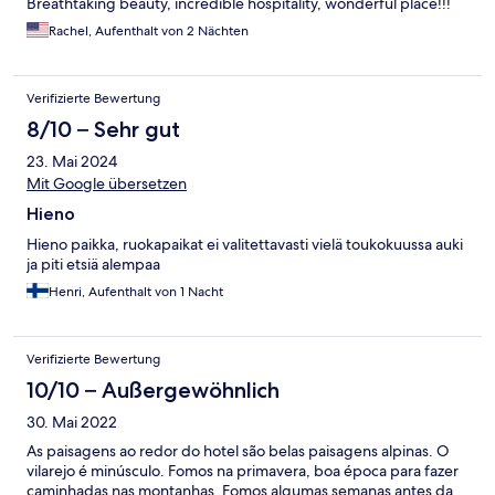
Breathtaking beauty, incredible hospitality, wonderful place!!!
Rachel, Aufenthalt von 2 Nächten
Verifizierte Bewertung
8/10 – Sehr gut
23. Mai 2024
Mit Google übersetzen
Hieno
Hieno paikka, ruokapaikat ei valitettavasti vielä toukokuussa auki
ja piti etsiä alempaa
Henri, Aufenthalt von 1 Nacht
Verifizierte Bewertung
10/10 – Außergewöhnlich
30. Mai 2022
As paisagens ao redor do hotel são belas paisagens alpinas. O
vilarejo é minúsculo. Fomos na primavera, boa época para fazer
caminhadas nas montanhas. Fomos algumas semanas antes da