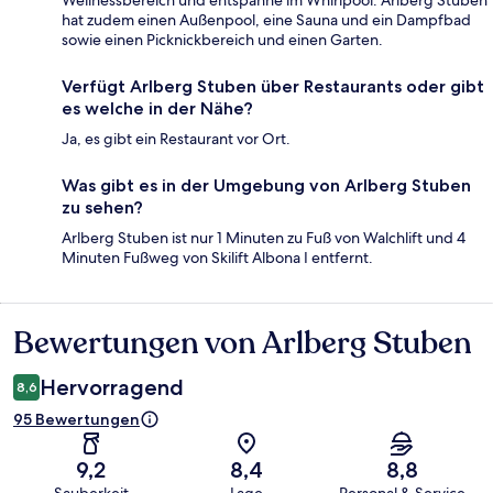
Wellnessbereich und entspanne im Whirlpool. Arlberg Stuben
hat zudem einen Außenpool, eine Sauna und ein Dampfbad
sowie einen Picknickbereich und einen Garten.
Verfügt Arlberg Stuben über Restaurants oder gibt
es welche in der Nähe?
Ja, es gibt ein Restaurant vor Ort.
Was gibt es in der Umgebung von Arlberg Stuben
zu sehen?
Arlberg Stuben ist nur 1 Minuten zu Fuß von Walchlift und 4
Minuten Fußweg von Skilift Albona I entfernt.
Bewertungen von Arlberg Stuben
Bewertungen
Hervorragend
8,6
95 Bewertungen
9,2
8,4
8,8