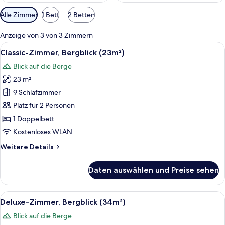
Verfügbare
Alle Zimmer
1 Bett
2 Betten
Filter
für
Anzeige von 3 von 3 Zimmern
Zimmer
Alle
Ein Schlafzimmer mit einem Bett, eine
4
Classic-Zimmer, Bergblick (23m²)
Fotos
Blick auf die Berge
für
23 m²
Classic-
Zimmer,
9 Schlafzimmer
Bergblick
Platz für 2 Personen
(23m²)
1 Doppelbett
anzeigen
Kostenloses WLAN
Weitere
Weitere Details
Details
für
Daten auswählen und Preise sehen
Classic-
Zimmer,
Bergblick
Alle
Deluxe-Zimmer, Bergblick (34m²) | Al
4
(23m²)
Deluxe-Zimmer, Bergblick (34m²)
Fotos
Blick auf die Berge
für