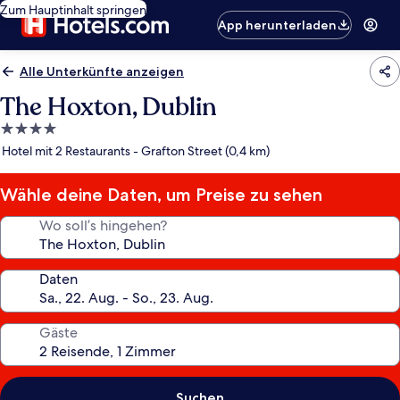
Zum Hauptinhalt springen
App herunterladen
Alle Unterkünfte anzeigen
The Hoxton, Dublin
4.0-
Sterne-
Hotel mit 2 Restaurants - Grafton Street (0,4 km)
Unterkunft
Wähle deine Daten, um Preise zu sehen
Wo soll’s hingehen?
Daten
Gäste
Suchen