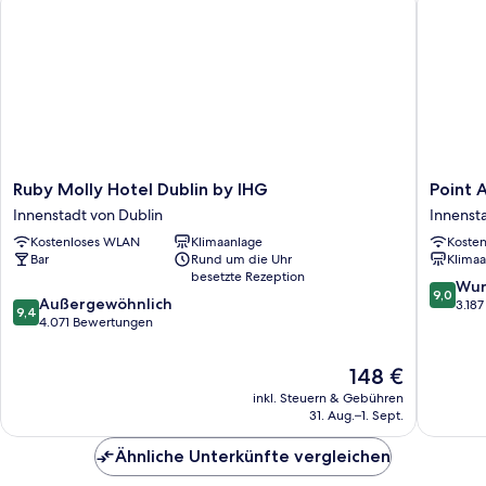
Ruby
Point
Ruby Molly Hotel Dublin by IHG
Point A
Molly
A
Innenstadt von Dublin
Innenst
Hotel
Dublin
Kostenloses WLAN
Klimaanlage
Koste
Dublin
Parnell
Bar
Rund um die Uhr
Klimaa
by
Street
besetzte Rezeption
IHG
Innenst
9.0
Wun
9,0
9.4
Innenstadt
Außergewöhnlich
von
von
3.18
9,4
von
von
4.071 Bewertungen
Dublin
10,
10,
Dublin
Wunder
Außergewöhnlich,
3.187
Der
148 €
4.071
Bewert
Preis
inkl. Steuern & Gebühren
Bewertungen
beträgt
31. Aug.–1. Sept.
148 €
Ähnliche Unterkünfte vergleichen