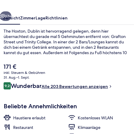
rück
Weiter
37+
Übersicht
Zimmer
Lage
Richtlinien
The Hoxton, Dublin ist hervorragend gelegen, denn hier
übernachtest du gerade mal 5 Gehminuten entfernt von: Grafton
Street und Trinity College. In einer der 2 Bars/Lounges kannst du
dich bei einem Getränk entspannen, und in den 2 Restaurants
kannst du gut essen. Außerdem ist Folgendes zu Fuß höchstens 10
Minuten entfernt: Dublin Castle und St. Stephen's Green. Die
Unterkunft ist nur einen kurzen Fußmarsch von den öffentlichen
Der
171 €
Verkehrsmitteln entfernt: Zur U-Bahn läuft man 6 Minuten
aktuelle
inkl. Steuern & Gebühren
(Straßenbahnhaltestelle Dawson) bzw. 7 Minuten
Preis
31. Aug.–1. Sept.
(Straßenbahnhaltestelle Trinity).
2 Bars/Lounges, Cocktailbar
beträgt
Bewertungen
Wunderbar
9,2
Alle 203 Bewertungen anzeigen
171 €.
9,2 von 10.
Beliebte Annehmlichkeiten
Haustiere erlaubt
Kostenloses WLAN
Restaurant
Klimaanlage