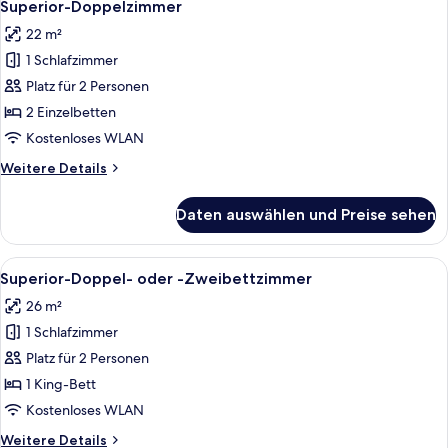
5
Superior-Doppelzimmer
Fotos
22 m²
für
1 Schlafzimmer
Superior-
Doppelzimmer
Platz für 2 Personen
anzeigen
2 Einzelbetten
Kostenloses WLAN
Weitere
Weitere Details
Details
für
Daten auswählen und Preise sehen
Superior-
Doppelzimmer
Alle
Ein ordentlich bezogenes Bett mit kar
5
Superior-Doppel- oder -Zweibettzimmer
Fotos
26 m²
für
1 Schlafzimmer
Superior-
Doppel-
Platz für 2 Personen
oder
1 King-Bett
-
Kostenloses WLAN
Zweibettzimmer
Weitere
Weitere Details