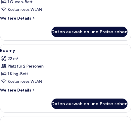
anzeigen
1 Queen-Bett
Kostenloses WLAN
Weitere
Weitere Details
Details
für
Daten auswählen und Preise sehen
Snug
Alle
Ein Hotelzimmer mit einem großen Be
3
Roomy
Fotos
22 m²
für
Platz für 2 Personen
Roomy
anzeigen
1 King-Bett
Kostenloses WLAN
Weitere
Weitere Details
Details
für
Daten auswählen und Preise sehen
Roomy