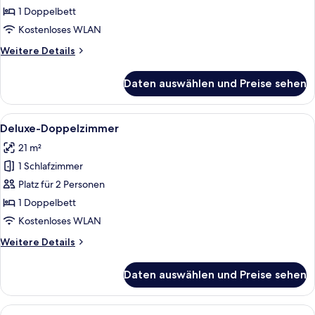
anzeigen
1 Doppelbett
Kostenloses WLAN
Weitere
Weitere Details
Details
für
Daten auswählen und Preise sehen
Comfort-
Doppelzimmer
Alle
Ein ordentlich bezogenes Bett mit dun
5
Deluxe-Doppelzimmer
Fotos
21 m²
für
1 Schlafzimmer
Deluxe-
Doppelzimmer
Platz für 2 Personen
anzeigen
1 Doppelbett
Kostenloses WLAN
Weitere
Weitere Details
Details
für
Daten auswählen und Preise sehen
Deluxe-
Doppelzimmer
Alle
Ein Hotelzimmer mit zwei Betten, ein