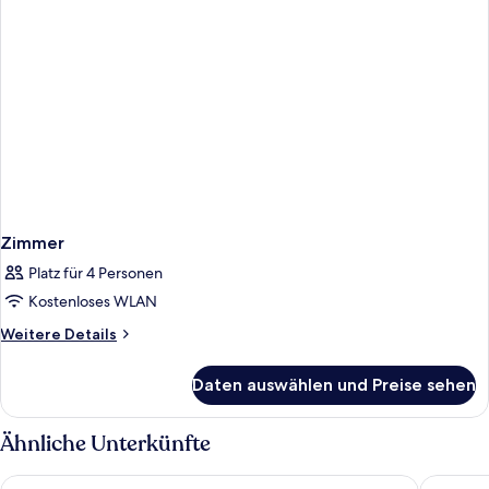
Zimmer
Platz für 4 Personen
Kostenloses WLAN
Weitere
Weitere Details
Details
für
Daten auswählen und Preise sehen
Zimmer
Ähnliche Unterkünfte
Ruby Molly Hotel Dublin by IHG
Point A D