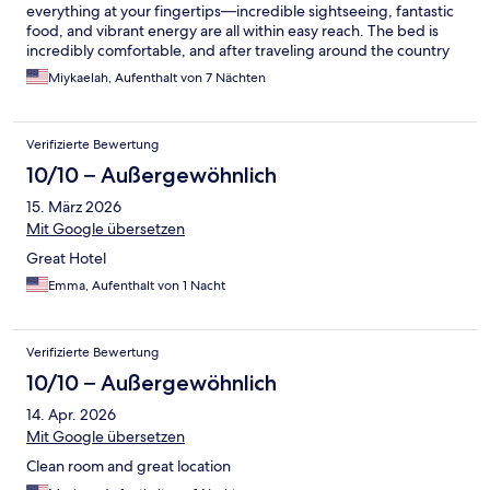
everything at your fingertips—incredible sightseeing, fantastic
food, and vibrant energy are all within easy reach. The bed is
incredibly comfortable, and after traveling around the country
without air conditioning, I was thrilled to have it here. The bars
Miykaelah, Aufenthalt von 7 Nächten
and restaurants throughout the hotel are excellent, and the
front desk team, especially Heaven, was wonderfully welcoming
and made me feel right at home. The rooms are impeccably
Verifizierte Bewertung
clean, and I loved the quality tea and coffee selection, plus the
shower and bath products were fantastic. Overall, a truly great
10/10 – Außergewöhnlich
experience.
15. März 2026
Mit Google übersetzen
Great Hotel
Emma, Aufenthalt von 1 Nacht
Verifizierte Bewertung
10/10 – Außergewöhnlich
14. Apr. 2026
Mit Google übersetzen
Clean room and great location