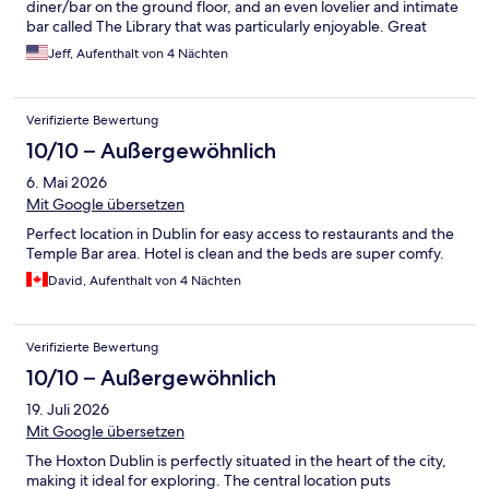
diner/bar on the ground floor, and an even lovelier and intimate
bar called The Library that was particularly enjoyable. Great
location in the posh bit of Dublin central to the light rail and all
Jeff, Aufenthalt von 4 Nächten
kinds of things. A high recommendation.
Verifizierte Bewertung
10/10 – Außergewöhnlich
6. Mai 2026
Mit Google übersetzen
Perfect location in Dublin for easy access to restaurants and the
Temple Bar area. Hotel is clean and the beds are super comfy.
David, Aufenthalt von 4 Nächten
Verifizierte Bewertung
10/10 – Außergewöhnlich
19. Juli 2026
Mit Google übersetzen
The Hoxton Dublin is perfectly situated in the heart of the city,
making it ideal for exploring. The central location puts