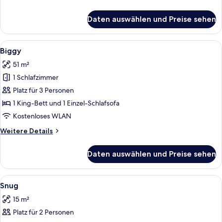
anzeigen
Details
für
Daten auswählen und Preise sehen
Superior-
Doppel-
oder
Alle
Ein Hotelzimmer mit Bett, Fernseher, 
3
-
Biggy
Fotos
Zweibettzimmer
51 m²
für
1 Schlafzimmer
Biggy
anzeigen
Platz für 3 Personen
1 King-Bett und 1 Einzel-Schlafsofa
Kostenloses WLAN
Weitere
Weitere Details
Details
für
Daten auswählen und Preise sehen
Biggy
Alle
Ein Hotelzimmer mit Bett, Sessel, Nac
2
Snug
Fotos
15 m²
für
Platz für 2 Personen
Snug