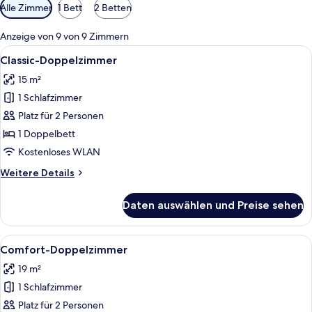
Verfügbare
Alle Zimmer
1 Bett
2 Betten
Filter
für
Anzeige von 9 von 9 Zimmern
Zimmer
Alle
Ein Hotelzimmer mit einem großen Bet
5
Classic-Doppelzimmer
Fotos
15 m²
für
1 Schlafzimmer
Classic-
Doppelzimmer
Platz für 2 Personen
anzeigen
1 Doppelbett
Kostenloses WLAN
Weitere
Weitere Details
Details
für
Daten auswählen und Preise sehen
Classic-
Doppelzimmer
Alle
Ein ordentlich bezogenes Bett mit ei
6
Comfort-Doppelzimmer
Fotos
19 m²
für
1 Schlafzimmer
Comfort-
Doppelzimmer
Platz für 2 Personen