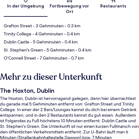
Karte
In der Umgebung
Fortbewegung vor
Restaurants
Ort
Grafton Street
- 3 Gehminuten
- 0.3 km
Trinity College
- 4 Gehminuten
- 0.4 km
Dublin Castle
- 5 Gehminuten
- 0.4 km
St. Stephen's Green
- 5 Gehminuten
- 0.4 km
O'Connell Street
- 7 Gehminuten
- 0.7 km
Mehr zu dieser Unterkunft
The Hoxton, Dublin
The Hoxton, Dublin ist hervorragend gelegen, denn hier übernachtest
du gerade mal 5 Gehminuten entfernt von: Grafton Street und Trinity
College. In einer der 2 Bars/Lounges kannst du dich bei einem Getränk
entspannen, und in den 2 Restaurants kannst du gut essen. Außerdem
ist Folgendes zu Fuß höchstens 10 Minuten entfernt: Dublin Castle und
St. Stephen's Green. Die Unterkunft ist nur einen kurzen Fußmarsch von
den öffentlichen Verkehrsmitteln entfernt: Zur U-Bahn läuft man 6
Minuten (Straßenbahnhaltestelle Dawson) bzw. 7 Minuten