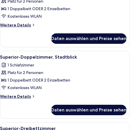
Platz für 2 Personen
Superior-
Doppel-
1 Doppelbett ODER 2 Einzelbetten
oder
Kostenloses WLAN
-
Weitere
Weitere Details
Zweibettzimmer
Details
anzeigen
für
Daten auswählen und Preise sehen
Superior-
Doppel-
oder
Alle
Ein Hotelzimmer mit Bett, Sessel, Nach
5
-
Superior-Doppelzimmer, Stadtblick
Fotos
Zweibettzimmer
1 Schlafzimmer
für
Platz für 2 Personen
Superior-
Doppelzimmer,
1 Doppelbett ODER 2 Einzelbetten
Stadtblick
Kostenloses WLAN
anzeigen
Weitere
Weitere Details
Details
für
Daten auswählen und Preise sehen
Superior-
Doppelzimmer,
Stadtblick
Alle
Ein Hotelzimmer mit Bett, Schrank, F
5
Superior-Dreibettzimmer