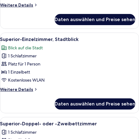
Weitere
Weitere Details
Details
für
Daten auswählen und Preise sehen
Superior-
Einzelzimmer,
1 Einzelbett
Alle
Ein Hotelzimmer mit Bett, Wand-TV, H
4
Superior-Einzelzimmer, Stadtblick
Fotos
Blick auf die Stadt
für
1 Schlafzimmer
Superior-
Einzelzimmer,
Platz für 1 Person
Stadtblick
1 Einzelbett
anzeigen
Kostenloses WLAN
Weitere
Weitere Details
Details
für
Daten auswählen und Preise sehen
Superior-
Einzelzimmer,
Stadtblick
Alle
Ein Hotelzimmer mit einem Bett, einem
6
Superior-Doppel- oder -Zweibettzimmer
Fotos
1 Schlafzimmer
für