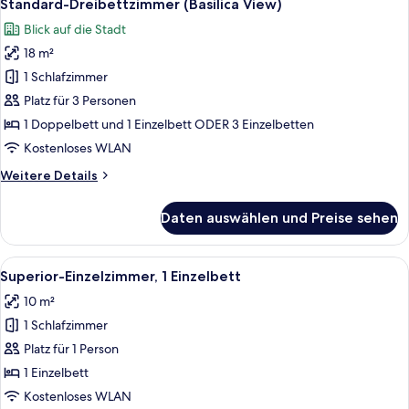
5
View)
Standard-Dreibettzimmer (Basilica View)
Fotos
Blick auf die Stadt
für
18 m²
Standard-
Dreibettzimmer
1 Schlafzimmer
(Basilica
Platz für 3 Personen
View)
1 Doppelbett und 1 Einzelbett ODER 3 Einzelbetten
anzeigen
Kostenloses WLAN
Weitere
Weitere Details
Details
für
Daten auswählen und Preise sehen
Standard-
Dreibettzimmer
(Basilica
Alle
Ein kleiner, ordentlicher Raum mit ein
5
View)
Superior-Einzelzimmer, 1 Einzelbett
Fotos
10 m²
für
1 Schlafzimmer
Superior-
Einzelzimmer,
Platz für 1 Person
1 Einzelbett
1 Einzelbett
anzeigen
Kostenloses WLAN