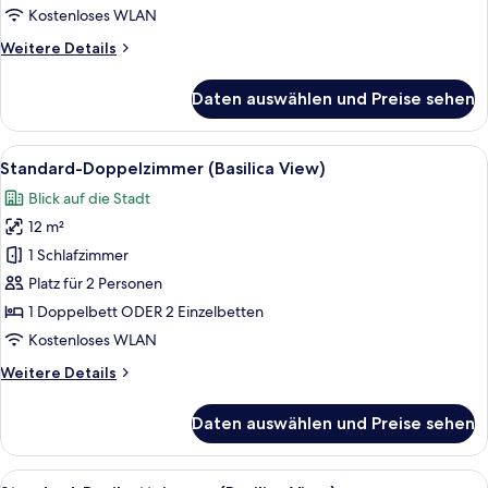
Kostenloses WLAN
Weitere
Weitere Details
Details
für
Daten auswählen und Preise sehen
Standard-
Vierbettzimmer
Alle
Ein Hotelzimmer mit einem großen Bett
11
Standard-Doppelzimmer (Basilica View)
Fotos
Blick auf die Stadt
für
12 m²
Standard-
Doppelzimmer
1 Schlafzimmer
(Basilica
Platz für 2 Personen
View)
1 Doppelbett ODER 2 Einzelbetten
anzeigen
Kostenloses WLAN
Weitere
Weitere Details
Details
für
Daten auswählen und Preise sehen
Standard-
Doppelzimmer
(Basilica
Alle
Ein Hotelzimmer mit Bett, Schreibtisch