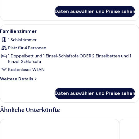
Details
für
Daten auswählen und Preise sehen
Comfort
Room
Vista
Alle
Ein modernes Hotelzimmer mit einem g
5
Basilica
Familienzimmer
Fotos
1 Schlafzimmer
für
Platz für 4 Personen
Familienzimmer
anzeigen
1 Doppelbett und 1 Einzel-Schlafsofa ODER 2 Einzelbetten und 1
Einzel-Schlafsofa
Kostenloses WLAN
Weitere
Weitere Details
Details
für
Daten auswählen und Preise sehen
Familienzimmer
Ähnliche Unterkünfte
Tulip Inn Padova
Donatell