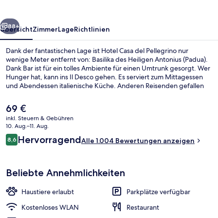
rück
Weiter
88+
Übersicht
Zimmer
Lage
Richtlinien
Dank der fantastischen Lage ist Hotel Casa del Pellegrino nur
wenige Meter entfernt von: Basilika des Heiligen Antonius (Padua).
Dank Bar ist für ein tolles Ambiente für einen Umtrunk gesorgt. Wer
Hunger hat, kann ins Il Desco gehen. Es serviert zum Mittagessen
und Abendessen italienische Küche. Anderen Reisenden gefallen
das hilfsbereite Personal und die Lage sehr gut.
Der
69 €
aktuelle
inkl. Steuern & Gebühren
Preis
10. Aug.–11. Aug.
Eingangsbereich
beträgt
Bewertungen
Hervorragend
8,6
Alle 1.004 Bewertungen anzeigen
69 €.
8,6 von 10.
Beliebte Annehmlichkeiten
Haustiere erlaubt
Parkplätze verfügbar
Kostenloses WLAN
Restaurant