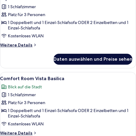
Fotos
1 Schlafzimmer
für
Platz für 3 Personen
Superior-
Dreibettzimmer
1 Doppelbett und 1 Einzel-Schlafsofa ODER 2 Einzelbetten und 1
Einzel-Schlafsofa
anzeigen
Kostenloses WLAN
Weitere
Weitere Details
Details
für
Daten auswählen und Preise sehen
Superior-
Dreibettzimmer
Alle
Ein Zimmer mit an der Wand befestigt
5
Comfort Room Vista Basilica
Fotos
Blick auf die Stadt
für
1 Schlafzimmer
Comfort
Room
Platz für 3 Personen
Vista
1 Doppelbett und 1 Einzel-Schlafsofa ODER 2 Einzelbetten und 1
Einzel-Schlafsofa
Basilica
anzeigen
Kostenloses WLAN
Weitere
Weitere Details