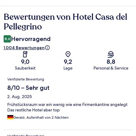
Bewertungen von Hotel Casa del
Bewertungen
Pellegrino
Hervorragend
8,6
1.004 Bewertungen
9,0
9,2
8,8
Sauberkeit
Lage
Personal & Service
Bewertungen
Verifizierte Bewertung
8/10 – Sehr gut
2. Aug. 2025
Frühstücksraum war ein wenig wie eine Firmenkantine angelegt
Das restliche Hotel aber top
Gerald, Aufenthalt von 2 Nächten