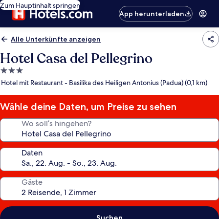
Zum Hauptinhalt springen
App herunterladen
Alle Unterkünfte anzeigen
Hotel Casa del Pellegrino
3.0-
Sterne-
Hotel mit Restaurant - Basilika des Heiligen Antonius (Padua) (0,1 km)
Unterkunft
Wähle deine Daten, um Preise zu sehen
Wo soll’s hingehen?
Daten
Gäste
Suchen