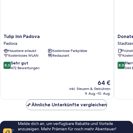
Tulip
Donatel
Tulip Inn Padova
Donate
Inn
Stadtze
Padova
Stadtze
Padova
von
Haustiere erlaubt
Kostenlose Parkplätze
Frühst
Padova
Padua
Kostenloses WLAN
Restaurant
Koste
8.0
8.8
Sehr gut
Her
8,0
8,8
von
von
472 Bewertungen
344 
10,
10,
Sehr
Hervorr
Der
64 €
gut,
344
Preis
inkl. Steuern & Gebühren
472
Bewert
beträgt
9. Aug.–10. Aug.
Bewertungen
64 €
Ähnliche Unterkünfte vergleichen
Melde dich an, um verfügbare Rabatte und Vorteile
anzuzeigen. Mehr Prämien für noch mehr Abenteuer!