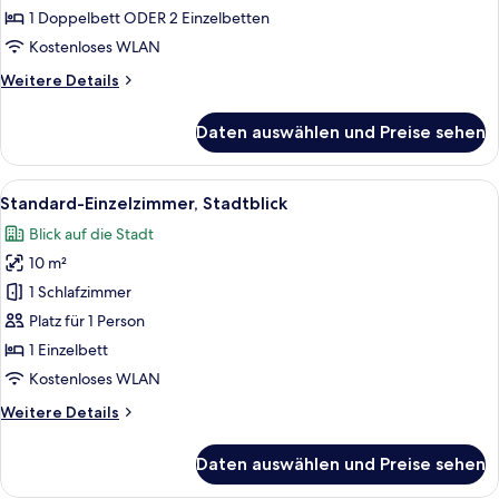
oder
1 Doppelbett ODER 2 Einzelbetten
-
Kostenloses WLAN
Zweibettzimmer
Weitere
Weitere Details
anzeigen
Details
für
Daten auswählen und Preise sehen
Standard-
Doppel-
oder
Alle
Ein Hotelzimmer mit Bett, Schreibtisc
6
-
Standard-Einzelzimmer, Stadtblick
Fotos
Zweibettzimmer
Blick auf die Stadt
für
10 m²
Standard-
Einzelzimmer,
1 Schlafzimmer
Stadtblick
Platz für 1 Person
anzeigen
1 Einzelbett
Kostenloses WLAN
Weitere
Weitere Details
Details
für
Daten auswählen und Preise sehen
Standard-
Einzelzimmer,