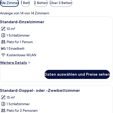
Verfügbare
Alle Zimmer
1 Bett
2 Betten
Über 3 Betten
Filter
für
Anzeige von 14 von 14 Zimmern
Zimmer
Alle
Ein Hotelzimmer mit einem Bett, eine
6
Standard-Einzelzimmer
Fotos
10 m²
für
1 Schlafzimmer
Standard-
Einzelzimmer
Platz für 1 Person
anzeigen
1 Einzelbett
Kostenloses WLAN
Weitere
Weitere Details
Details
für
Daten auswählen und Preise sehen
Standard-
Einzelzimmer
Alle
Ein ordentlich bezogenes Bett mit we
7
Standard-Doppel- oder -Zweibettzimmer
Fotos
15 m²
für
1 Schlafzimmer
Standard-
Doppel-
Platz für 2 Personen