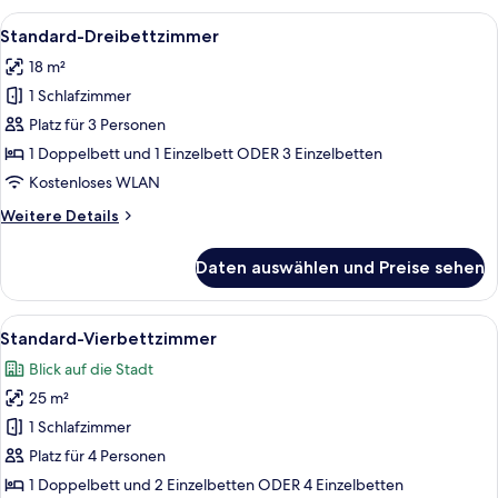
Stadtblick
Alle
Ein Hotelzimmer mit zwei Betten, ein
5
Standard-Dreibettzimmer
Fotos
18 m²
für
1 Schlafzimmer
Standard-
Dreibettzimmer
Platz für 3 Personen
anzeigen
1 Doppelbett und 1 Einzelbett ODER 3 Einzelbetten
Kostenloses WLAN
Weitere
Weitere Details
Details
für
Daten auswählen und Preise sehen
Standard-
Dreibettzimmer
Alle
Ein Hotelzimmer mit zwei Betten, ein
6
Standard-Vierbettzimmer
Fotos
Blick auf die Stadt
für
25 m²
Standard-
Vierbettzimmer
1 Schlafzimmer
anzeigen
Platz für 4 Personen
1 Doppelbett und 2 Einzelbetten ODER 4 Einzelbetten