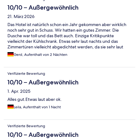
10/10 – Außergewöhnlich
21. März 2026
Das Hotel ist natürlich schon ein Jahr gekommen aber wirklich
noch sehr gut in Schuss. Wir hatten ein gutes Zimmer. Die
Dusche war toll und das Bett auch. Einzige Kritikpunkte
vielleicht der Kühlschrank. Etwas sehr laut nachts und das
Zimmertüren vielleicht abgedichtet werden, da sie sehr laut
sind. Wenn jemand die Tür schließt, hört man das. Aber
Gerd, Aufenthalt von 2 Nächten
ansonsten Frühstücksbuffet tipptopp. Mitarbeiter sehr
freundlich und hilfsbereit. Danke
Verifizierte Bewertung
10/10 – Außergewöhnlich
1. Apr. 2025
Alles gut.Etwas laut aber ok.
Leila, Aufenthalt von 1 Nacht
Verifizierte Bewertung
10/10 – Außergewöhnlich