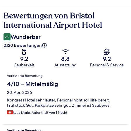
Bewertungen von Bristol
Bewertungen
International Airport Hotel
Wunderbar
9,0
2.120 Bewertungen
9,2
8,8
9,2
Sauberkeit
Ausstattung
Personal & Service
Bewertungen
Verifizierte Bewertung
4/10 – Mittelmäßig
20. Apr. 2026
Kongress Hotel sehr lauter, Personal nicht so Hilfe bereit.
Frühstück Gut, Parkplätze sehr gut, Zimmer ist Sauberes.
katia Maria, Aufenthalt von 1 Nacht
Verifizierte Bewertung