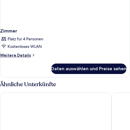
Zimmer
Platz für 4 Personen
Kostenloses WLAN
Weitere
Weitere Details
Details
für
Daten auswählen und Preise sehen
Zimmer
Ähnliche Unterkünfte
SLAVIERO Guarulhos Aeroporto
Hotel P