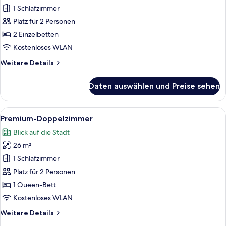
Zimmer
1 Schlafzimmer
(Twin)
Platz für 2 Personen
anzeigen
2 Einzelbetten
Kostenloses WLAN
Weitere
Weitere Details
Details
für
Daten auswählen und Preise sehen
Deluxe-
Zimmer
(Twin)
Alle
Premium-Doppelzimmer | Minibar, Zimm
9
Premium-Doppelzimmer
Fotos
Blick auf die Stadt
für
26 m²
Premium-
Doppelzimmer
1 Schlafzimmer
anzeigen
Platz für 2 Personen
1 Queen-Bett
Kostenloses WLAN
Weitere
Weitere Details
Details