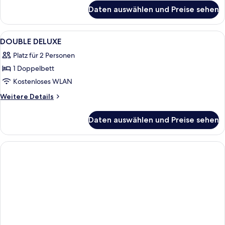
für
Daten auswählen und Preise sehen
Zimmer
Alle
Minibar, Zimmersafe, Schreibtisch, la
2
DOUBLE DELUXE
Fotos
Platz für 2 Personen
für
1 Doppelbett
DOUBLE
DELUXE
Kostenloses WLAN
anzeigen
Weitere
Weitere Details
Details
für
Daten auswählen und Preise sehen
DOUBLE
DELUXE