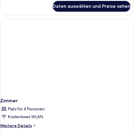
für
Daten auswählen und Preise sehen
Premium-
Doppelzimmer
Zimmer
Platz für 4 Personen
Kostenloses WLAN
Weitere
Weitere Details
Details