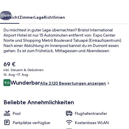
rück
Weiter
69+
Übersicht
Zimmer
Lage
Richtlinien
Du möchtest in guter Lage übernachten? Bristol International
Airport Hotel ist nur 15 Autominuten entfernt von: Expo Center
Norte und Shopping Metrô Boulevard Tatuapé (Einkaufszentrum).
Nach einer Abkühlung im Innenpool kannst du im Dumont essen
gehen. Es ist zum Frühstück, Mittagessen und Abendessen
geöffnet. Eine Bar/Lounge, Fitnessmöglichkeiten und eine Sauna
gehören ebenfalls zum Angebot. Anderen Reisenden gefallen das
Der
69 €
hilfsbereite Personal und das Frühstück.
aktuelle
inkl. Steuern & Gebühren
Preis
16. Aug.–17. Aug.
Rezeption
beträgt
Bewertungen
Wunderbar
9,0
Alle 2.120 Bewertungen anzeigen
69 €.
9,0 von 10.
Beliebte Annehmlichkeiten
Pool
Flughafentransfer
Parkplätze verfügbar
Kostenloses WLAN