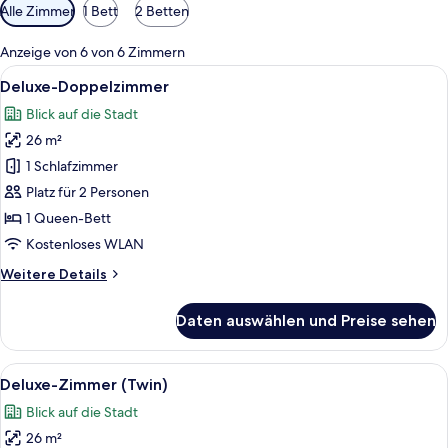
Verfügbare
Alle Zimmer
1 Bett
2 Betten
Filter
für
Anzeige von 6 von 6 Zimmern
Zimmer
Alle
Ein Hotelzimmer mit einem Bett, einem
8
Deluxe-Doppelzimmer
Fotos
Blick auf die Stadt
für
26 m²
Deluxe-
Doppelzimmer
1 Schlafzimmer
anzeigen
Platz für 2 Personen
1 Queen-Bett
Kostenloses WLAN
Weitere
Weitere Details
Details
für
Daten auswählen und Preise sehen
Deluxe-
Doppelzimmer
Alle
Ein Hotelzimmer mit Bett, Nachttisch,
9
Deluxe-Zimmer (Twin)
Fotos
Blick auf die Stadt
für
26 m²
Deluxe-