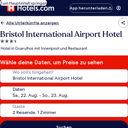
Zum Hauptinhalt springen
App herunterladen
Alle Unterkünfte anzeigen
Bristol International Airport Hotel
3.5-
Sterne-
Hotel in Guarulhos mit Innenpool und Restaurant
Unterkunft
Wähle deine Daten, um Preise zu sehen
Wo soll’s hingehen?
Daten
Gäste
Suchen