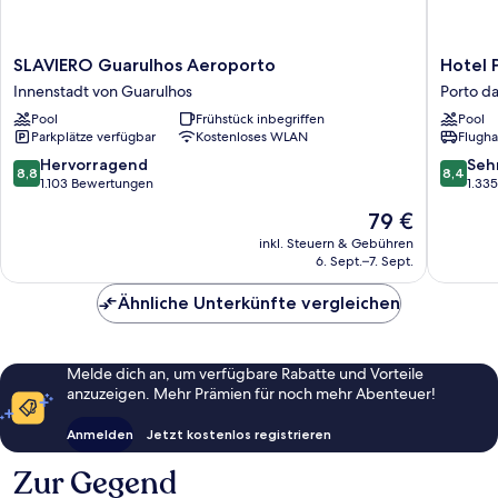
SLAVIERO
Hotel
SLAVIERO Guarulhos Aeroporto
Hotel 
Guarulhos
Panamb
Innenstadt von Guarulhos
Porto da
Aeroporto
Guarulh
Pool
Frühstück inbegriffen
Pool
Innenstadt
Porto
Parkplätze verfügbar
Kostenloses WLAN
Flugha
von
da
Guarulhos
Igreja
8.8
8.4
Hervorragend
Seh
8,8
8,4
von
von
1.103 Bewertungen
1.33
10,
10,
Der
79 €
Hervorragend,
Sehr
Preis
1.103
gut,
inkl. Steuern & Gebühren
beträgt
6. Sept.–7. Sept.
Bewertungen
1.335
79 €
Bewert
Ähnliche Unterkünfte vergleichen
Melde dich an, um verfügbare Rabatte und Vorteile
anzuzeigen. Mehr Prämien für noch mehr Abenteuer!
Anmelden
Jetzt kostenlos registrieren
Zur Gegend