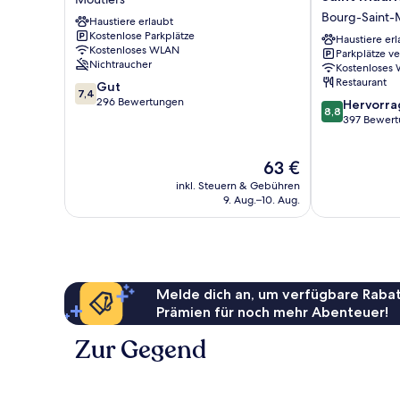
Design
Camp
Bourg-Saint-
Haustiere erlaubt
Moutiers
Lodge
Kostenlose Parkplätze
Moutiers
-
Haustiere erl
Kostenloses WLAN
Parkplätze v
Bourg
Nichtraucher
Kostenloses
Saint
Restaurant
7.4
Gut
Maurice
7,4
von
296 Bewertungen
8.8
Bourg-
Hervorr
8,8
10,
von
Saint-
397 Bewer
Gut,
10,
Maurice
296
Hervorragend
Der
63 €
Bewertungen
397
Preis
Bewertungen
inkl. Steuern & Gebühren
beträgt
9. Aug.–10. Aug.
63 €
Melde dich an, um verfügbare Rabat
Prämien für noch mehr Abenteuer!
Zur Gegend