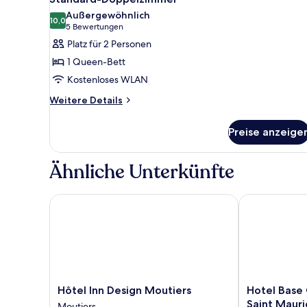
Fotos
Außergewöhnlich
für
10,0
10,0 von 10
(5
5 Bewertungen
Standard-
Bewertungen)
Platz für 2 Personen
Doppelzimmer
1 Queen-Bett
anzeigen
Kostenloses WLAN
Weitere
Weitere Details
Details
für
Preise anzeige
Standard-
Doppelzimmer
Ähnliche Unterkünfte
Hôtel Inn Design Moutiers
Hotel Base C
Hôtel
Hotel
Hôtel Inn Design Moutiers
Hotel Base
Inn
Base
Saint Mauri
Moutiers