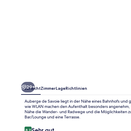
29+
Übersicht
Zimmer
Lage
Richtlinien
Auberge de Savoie liegt in der Nähe eines Bahnhofs und g
wie WLAN machen den Aufenthalt besonders angenehm, und
Nähe die Wander- und Radwege und die Möglichkeiten zum
Bar/Lounge und eine Terrasse.
Bewertungen
Sehr gut
8,2