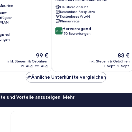
Marintan
Maurice
Haustiere erlaubt
Saint-
Kostenlose Parkplätze
aubt
Michel-
Kostenloses WLAN
erfügbar
de-
Klimaanlage
 WLAN
Maurienne
8.8
Hervorragend
8,8
von
170 Bewertungen
agend
10,
tungen
Hervorragend,
170
,
Der
Der
99 €
83 €
Bewertungen
Preis
Preis
inkl. Steuern & Gebühren
inkl. Steuern & Gebühren
beträgt
beträgt
21. Aug.–22. Aug.
1. Sept.–2. Sept.
99 €
83 €
Ähnliche Unterkünfte vergleichen
te und Vorteile anzuzeigen. Mehr