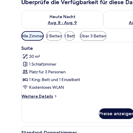
Überprüfe die Verfügbarkeit für diese D
Überprüfe die Verfügbarkeit für heute Nacht, Aug. 8
Überprüfe die
Heute Nacht
Aug. 8 - Aug. 9
Au
Verfügbare
Alle Zimmer
2 Betten
1 Bett
Über 3 Betten
Filter
Alle
Ein gemütliches Dachzimmer mi
für
5
Suite
Fotos
Zimmer
30 m²
für
1 Schlafzimmer
Suite
anzeigen
Platz für 3 Personen
1 King-Bett und 1 Einzelbett
Kostenloses WLAN
Weitere
Weitere Details
Details
für
Suite
Preise anzeige
Alle
Ein Schlafzimmer mit einem Ho
5
Standard-Doppelzimmer