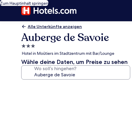
Zum Hauptinhalt springen
Alle Unterkünfte anzeigen
Auberge de Savoie
3.0-
Sterne-
Hotel in Moûtiers im Stadtzentrum mit Bar/Lounge
Unterkunft
Wähle deine Daten, um Preise zu sehen
Wo soll’s hingehen?
Fotogalerie
von
Auberge
de
Savoie