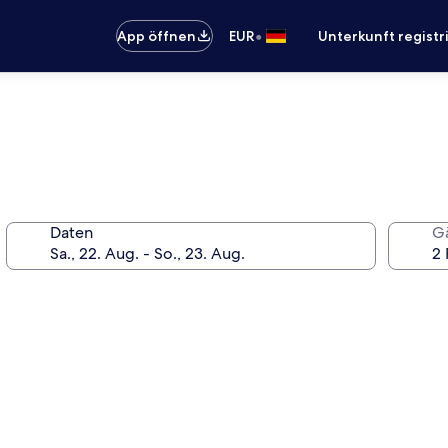
•
App öffnen
EUR
Unterkunft registr
Daten
G