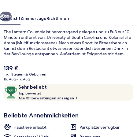
rück
Weiter
55+
Übersicht
Zimmer
Lage
Richtlinien
The Lantern Columbia ist hervorragend gelegen und zu Fuß nur 10
Minuten entfernt von: University of South Carolina und Kolonial Life
Arena (Multifunktionsarena). Nach etwas Sport im Fitnessbereich
kannst du im Restaurant etwas essen oder dich bei einem Drink in
der Bar/Lounge entspannen. Außerdem ist Folgendes mit dem
Auto nur 5 Minuten entfernt: Columbia Metropolitan Convention
Center und Williams-Brice Stadium.
Der
139 €
aktuelle
inkl. Steuern & Gebühren
Preis
16. Aug.–17. Aug.
Lobby-Lounge
beträgt
Bewertungen
9,8
Sehr beliebt
139 €.
T
von
Top bewertet
o
Alle 151 Bewertungen anzeigen
10,
p
Sehr
beliebt
Beliebte Annehmlichkeiten
b
e
w
Haustiere erlaubt
Parkplätze verfügbar
e
r