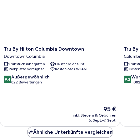
Tru
Tru
Tru By Hilton Columbia Downtown
Tru By
By
By
Downtown Columbia
Columbi
Hilton
Hilton
Frühstück inbegriffen
Haustiere erlaubt
Frühst
Columbia
Columbi
Parkplätze verfügbar
Kostenloses WLAN
Kosten
Downtown
Greysto
Downtown
Columbi
9.4
9.2
Außergewöhnlich
Wun
9,4
9,2
Columbia
von
von
822 Bewertungen
1.08
10,
10,
Außergewöhnlich,
Wunder
822
1.082
Bewertungen
Bewert
Der
95 €
Preis
inkl. Steuern & Gebühren
beträgt
6. Sept.–7. Sept.
95 €
Ähnliche Unterkünfte vergleichen