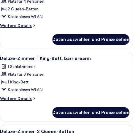
Platz für 4 Personen
Standardzimmer,
2 Queen-
2 Queen-Betten
Betten
Kostenloses WLAN
anzeigen
Weitere
Weitere Details
Details
für
Daten auswählen und Preise sehen
Standardzimmer,
2 Queen-
Betten
Alle
Ein ordentlich bezogenes Bett mit wei
4
Deluxe-Zimmer, 1 King-Bett, barrierearm
Fotos
1 Schlafzimmer
für
Platz für 3 Personen
Deluxe-
Zimmer,
1 King-Bett
1 King-
Kostenloses WLAN
Bett,
Weitere
Weitere Details
barrierearm
Details
anzeigen
für
Daten auswählen und Preise sehen
Deluxe-
Zimmer,
1 King-
Alle
Ein Hotelzimmer mit zwei Betten, eine
4
Bett,
Deluxe-Zimmer, 2 Queen-Betten