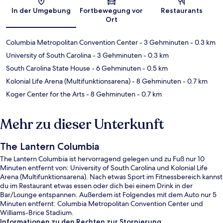
Karte
In der Umgebung
Fortbewegung vor
Restaurants
Ort
Columbia Metropolitan Convention Center
- 3 Gehminuten
- 0.3 km
University of South Carolina
- 3 Gehminuten
- 0.3 km
South Carolina State House
- 6 Gehminuten
- 0.5 km
Kolonial Life Arena (Multifunktionsarena)
- 8 Gehminuten
- 0.7 km
Koger Center for the Arts
- 8 Gehminuten
- 0.7 km
Mehr zu dieser Unterkunft
The Lantern Columbia
The Lantern Columbia ist hervorragend gelegen und zu Fuß nur 10
Minuten entfernt von: University of South Carolina und Kolonial Life
Arena (Multifunktionsarena). Nach etwas Sport im Fitnessbereich kannst
du im Restaurant etwas essen oder dich bei einem Drink in der
Bar/Lounge entspannen. Außerdem ist Folgendes mit dem Auto nur 5
Minuten entfernt: Columbia Metropolitan Convention Center und
Williams-Brice Stadium.
Informationen zu den Rechten zur Stornierung