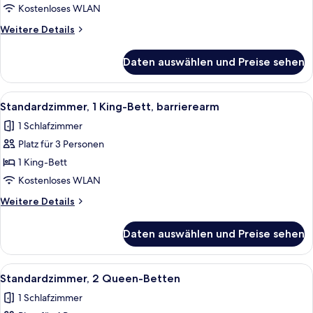
Bett
Kostenloses WLAN
anzeigen
Weitere
Weitere Details
Details
für
Daten auswählen und Preise sehen
Standardzimmer,
1 King-
Bett
Alle
Ein Schlafzimmer mit einem Bett, eine
5
Standardzimmer, 1 King-Bett, barrierearm
Fotos
1 Schlafzimmer
für
Platz für 3 Personen
Standardzimmer,
1 King-
1 King-Bett
Bett,
Kostenloses WLAN
barrierearm
Weitere
Weitere Details
anzeigen
Details
für
Daten auswählen und Preise sehen
Standardzimmer,
1 King-
Bett,
Alle
Ein Hotelzimmer mit zwei Betten, ein
7
barrierearm
Standardzimmer, 2 Queen-Betten
Fotos
1 Schlafzimmer
für