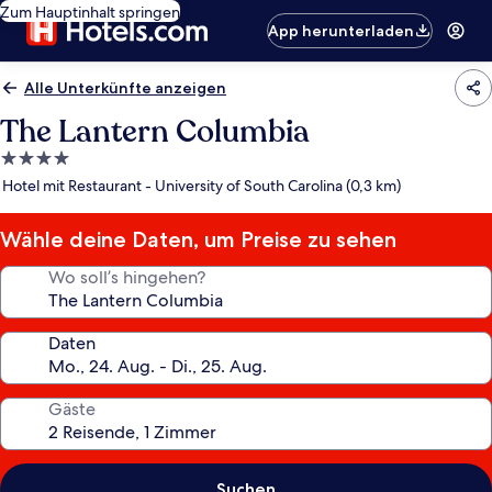
Zum Hauptinhalt springen
App herunterladen
Alle Unterkünfte anzeigen
The Lantern Columbia
4.0-
Sterne-
Hotel mit Restaurant - University of South Carolina (0,3 km)
Unterkunft
Wähle deine Daten, um Preise zu sehen
Wo soll’s hingehen?
Daten
Gäste
Suchen