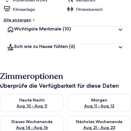
Kostenloses WLAN
Restaurant
t
Klimaanlage
Fitnessbereich
e
t
Alle anzeigen
Wichtigste Merkmale
(10)
Sich wie zu Hause fühlen
(6)
Zimmeroptionen
Überprüfe die Verfügbarkeit für diese Daten
Überprüfe die Verfügbarkeit für heute Nacht, Aug. 10 - Aug. 11
Überprüfe die Verfügbarkeit fü
Heute Nacht
Morgen
Aug. 10 - Aug. 11
Aug. 11 - Aug. 12
Überprüfe die Verfügbarkeit für dieses Wochenende, Aug. 14 -
Überprüfe die Verfügbarkeit f
Dieses Wochenende
Nächstes Wochenende
Aug. 14 - Aug. 16
Aug. 21 - Aug. 23