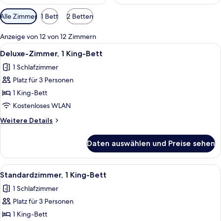
Verfügbare
Alle Zimmer
1 Bett
2 Betten
Filter
für
Anzeige von 12 von 12 Zimmern
Zimmer
Alle
Ein Hotelzimmer mit Bett, Nachttisch,
5
Deluxe-Zimmer, 1 King-Bett
Fotos
1 Schlafzimmer
für
Platz für 3 Personen
Deluxe-
Zimmer,
1 King-Bett
1 King-
Kostenloses WLAN
Bett
Weitere
Weitere Details
anzeigen
Details
für
Daten auswählen und Preise sehen
Deluxe-
Zimmer,
1 King-
Alle
Ein Schlafzimmer mit einem Bett, eine
3
Bett
Standardzimmer, 1 King-Bett
Fotos
1 Schlafzimmer
für
Platz für 3 Personen
Standardzimmer,
1 King-
1 King-Bett