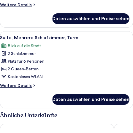
anzeigen
Weitere
Weitere Details
Details
für
Daten auswählen und Preise sehen
Suite,
barrierearm,
Terrasse
Alle
Ein modernes Wohnzimmer mit einem Ec
5
Suite, Mehrere Schlafzimmer, Turm
Fotos
Blick auf die Stadt
für
2 Schlafzimmer
Suite,
Mehrere
Platz für 6 Personen
Schlafzimmer,
2 Queen-Betten
Turm
Kostenloses WLAN
anzeigen
Weitere
Weitere Details
Details
für
Daten auswählen und Preise sehen
Suite,
Mehrere
Schlafzimmer,
Ähnliche Unterkünfte
Turm
Tru By Hilton Columbia Downtown
Tru By H