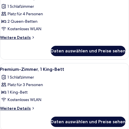
Fotos
barrierearm
1 Schlafzimmer
für
Platz für 4 Personen
Deluxe-
Zimmer,
2 Queen-Betten
2 Queen-
Kostenloses WLAN
Betten
Weitere
Weitere Details
anzeigen
Details
für
Daten auswählen und Preise sehen
Deluxe-
Zimmer,
2 Queen-
Alle
Ein Hotelzimmer mit Bett, Nachttisch, 
4
Betten
Premium-Zimmer, 1 King-Bett
Fotos
1 Schlafzimmer
für
Platz für 3 Personen
Premium-
Zimmer,
1 King-Bett
1 King-
Kostenloses WLAN
Bett
Weitere
Weitere Details
anzeigen
Details
für
Daten auswählen und Preise sehen
Premium-
Zimmer,