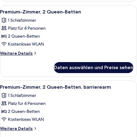
1 King-
Alle
Ein Hotelzimmer mit zwei Betten, eine
4
Bett
Premium-Zimmer, 2 Queen-Betten
Fotos
1 Schlafzimmer
für
Platz für 4 Personen
Premium-
Zimmer,
2 Queen-Betten
2 Queen-
Kostenloses WLAN
Betten
Weitere
Weitere Details
anzeigen
Details
für
Daten auswählen und Preise sehen
Premium-
Zimmer,
2 Queen-
Alle
Ein Hotelzimmer mit zwei Betten, eine
5
Betten
Premium-Zimmer, 2 Queen-Betten, barrierearm
Fotos
1 Schlafzimmer
für
Platz für 4 Personen
Premium-
Zimmer,
2 Queen-Betten
2 Queen-
Kostenloses WLAN
Betten,
Weitere
Weitere Details
barrierearm
Details