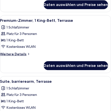
anzeigen
für
Daten auswählen und Preise sehen
Premium-
Zimmer,
2 Queen-
Alle
Ein Hotelzimmer mit einem Bett, einem
4
Betten,
Premium-Zimmer, 1 King-Bett, Terrasse
Fotos
barrierearm
1 Schlafzimmer
für
Platz für 3 Personen
Premium-
Zimmer,
1 King-Bett
1 King-
Kostenloses WLAN
Bett,
Weitere
Weitere Details
Terrasse
Details
anzeigen
für
Daten auswählen und Preise sehen
Premium-
Zimmer,
1 King-
Alle
Eine Dachterrasse mit Sitzgelegenhei
5
Bett,
Suite, barrierearm, Terrasse
Fotos
Terrasse
1 Schlafzimmer
für
Platz für 3 Personen
Suite,
barrierearm,
1 King-Bett
Terrasse
Kostenloses WLAN