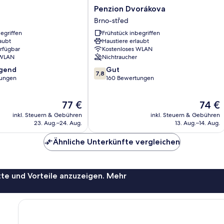
Penzion
Penzion Dvorákova
Dvorákova
Brno-střed
Brno-
egriffen
Frühstück inbegriffen
střed
aubt
Haustiere erlaubt
erfügbar
Kostenloses WLAN
 WLAN
Nichtraucher
7.8
agend
Gut
7,8
von
tungen
160 Bewertungen
10,
,
Gut,
Der
Der
77 €
74 €
160
Preis
Preis
Bewertungen
inkl. Steuern & Gebühren
inkl. Steuern & Gebühren
beträgt
beträgt
23. Aug.–24. Aug.
13. Aug.–14. Aug.
77 €
74 €
Ähnliche Unterkünfte vergleichen
te und Vorteile anzuzeigen. Mehr