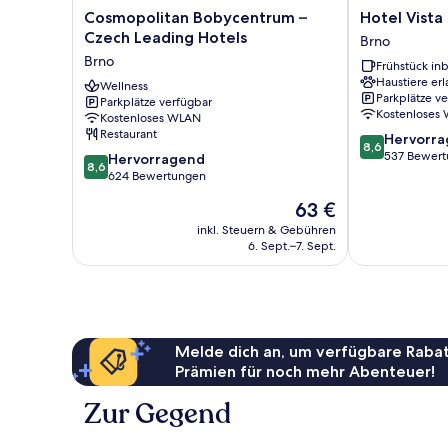
Cosmopolitan
Hotel
Cosmopolitan Bobycentrum –
Hotel Vista
Bobycentrum
Vista
Czech Leading Hotels
Brno
–
Brno
Brno
Frühstück inb
Czech
Haustiere erl
Leading
Wellness
Parkplätze v
Parkplätze verfügbar
Hotels
Kostenloses
Kostenloses WLAN
Brno
Restaurant
8.6
Hervorr
8,6
von
537 Bewer
8.6
Hervorragend
8,6
10,
von
624 Bewertungen
Hervorragend
10,
Der
63 €
537
Hervorragend,
Preis
Bewertungen
624
inkl. Steuern & Gebühren
beträgt
6. Sept.–7. Sept.
Bewertungen
63 €
Melde dich an, um verfügbare Rabat
Prämien für noch mehr Abenteuer!
Zur Gegend