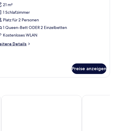
otos
21 m²
ür
1 Schlafzimmer
conomy
ouble
Platz für 2 Personen
r
1 Queen-Bett ODER 2 Einzelbetten
win
Kostenloses WLAN
oom,
itere
itere Details
xternal
tails
athroom
r
conomy
nzeigen
uble
Preise anzeigen
in
om,
ternal
throom
Avanti Hotel Brno
Hotel and Apartments