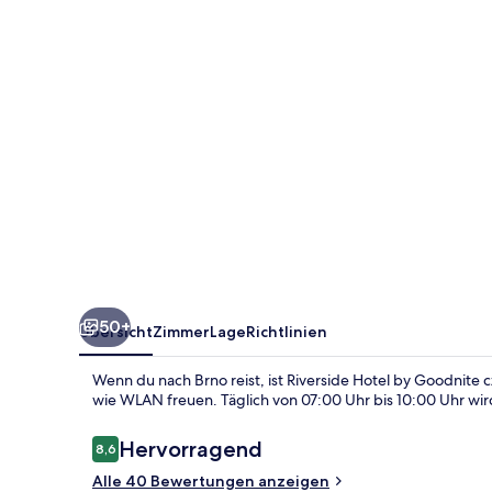
cz
50+
Übersicht
Zimmer
Lage
Richtlinien
Wenn du nach Brno reist, ist Riverside Hotel by Goodnite 
wie WLAN freuen. Täglich von 07:00 Uhr bis 10:00 Uhr wird 
Bewertungen
Hervorragend
8,6
8,6 von 10.
Alle 40 Bewertungen anzeigen