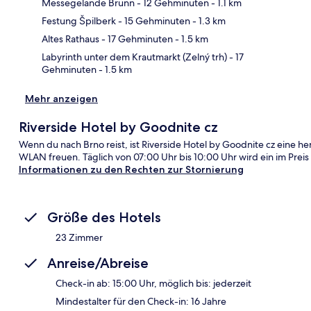
Messegelände Brünn
- 12 Gehminuten
- 1.1 km
Kar
Festung Špilberk
- 15 Gehminuten
- 1.3 km
Altes Rathaus
- 17 Gehminuten
- 1.5 km
Labyrinth unter dem Krautmarkt (Zelný trh)
- 17
Gehminuten
- 1.5 km
Mehr anzeigen
Riverside Hotel by Goodnite cz
Wenn du nach Brno reist, ist Riverside Hotel by Goodnite cz eine h
WLAN freuen. Täglich von 07:00 Uhr bis 10:00 Uhr wird ein im Preis 
Informationen zu den Rechten zur Stornierung
Größe des Hotels
23 Zimmer
Anreise/Abreise
Check-in ab: 15:00 Uhr, möglich bis: jederzeit
Mindestalter für den Check-in: 16 Jahre