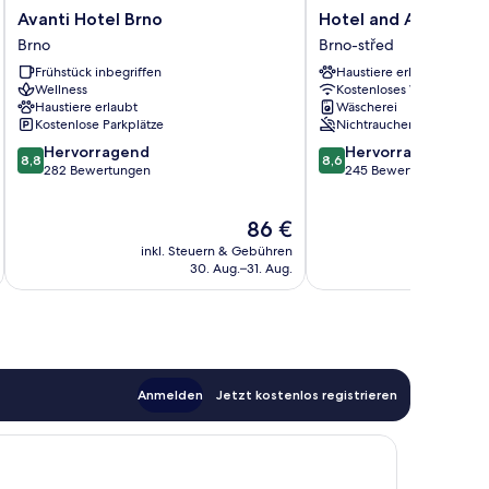
Avanti
Hotel
Avanti Hotel Brno
Hotel and Apartmen
Hotel
and
Brno
Brno-střed
Brno
Apartments
Frühstück inbegriffen
Haustiere erlaubt
Brno
Jacob
Wellness
Kostenloses WLAN
Brno-
Haustiere erlaubt
Wäscherei
střed
Kostenlose Parkplätze
Nichtraucher
8.8
8.6
Hervorragend
Hervorragend
8,8
8,6
von
von
282 Bewertungen
245 Bewertungen
10,
10,
Hervorragend,
Hervorragend,
Der
86 €
282
245
Preis
Bewertungen
Bewertungen
inkl. Steuern & Gebühren
inkl. S
beträgt
30. Aug.–31. Aug.
86 €
Anmelden
Jetzt kostenlos registrieren