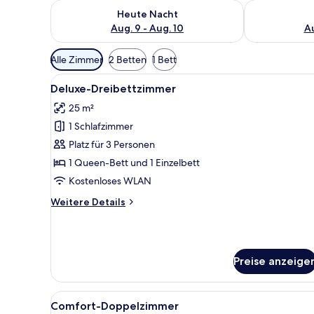
Überprüfe die Verfügbarkeit für heute Nacht, Aug. 9
Überprüfe die
Heute Nacht
Aug. 9 - Aug. 10
Au
Verfügbare
Alle Zimmer
2 Betten
1 Bett
Filter
Alle
Deluxe-Dreibettzimmer | Mini
für
8
Deluxe-Dreibettzimmer
Fotos
Zimmer
25 m²
für
1 Schlafzimmer
Deluxe-
Dreibettzimmer
Platz für 3 Personen
anzeigen
1 Queen-Bett und 1 Einzelbett
Kostenloses WLAN
Weitere
Weitere Details
Details
für
Deluxe-
Dreibettzimmer
Preise anzeige
Alle
Comfort-Doppelzimmer | Minib
8
Comfort-Doppelzimmer