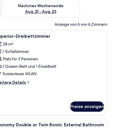
es Wochenende, Aug. 14 - Aug. 16.
Überprüfe die Verfügbarkeit für nächstes Wochenende, Aug. 2
Nächstes Wochenende
Aug. 21 - Aug. 23
Anzeige von 6 von 6 Zimmern
ostenlose Babybetten, kostenloses WLAN, Bettwäsche
le
Superior-Dreibettzimmer | Minibar, kostenlo
9
uperior-Dreibettzimmer
otos
28 m²
ür
1 Schlafzimmer
uperior-
reibettzimmer
Platz für 3 Personen
nzeigen
1 Queen-Bett und 1 Einzelbett
Kostenloses WLAN
itere
itere Details
tails
r
perior-
eibettzimmer
Preise anzeigen
enlose Babybetten, kostenloses WLAN, Bettwäsche
le
Economy Double or Twin Room, External Bath
12
conomy Double or Twin Room, External Bathroom