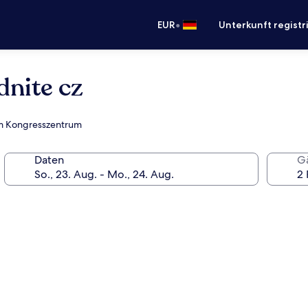
•
EUR
Unterkunft registr
dnite cz
zum Kongresszentrum
Daten
G