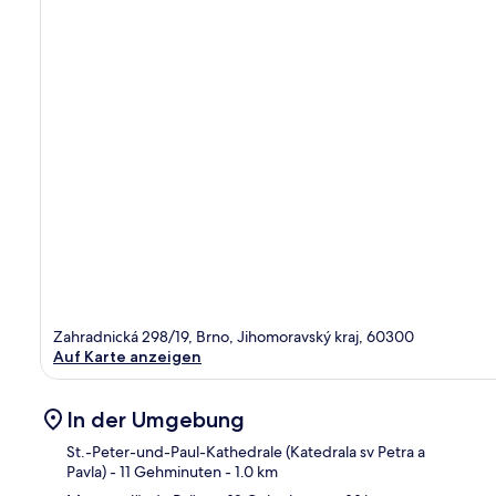
Zahradnická 298/19, Brno, Jihomoravský kraj, 60300
Auf Karte anzeigen
In der Umgebung
St.-Peter-und-Paul-Kathedrale (Katedrala sv Petra a
Pavla)
- 11 Gehminuten
- 1.0 km