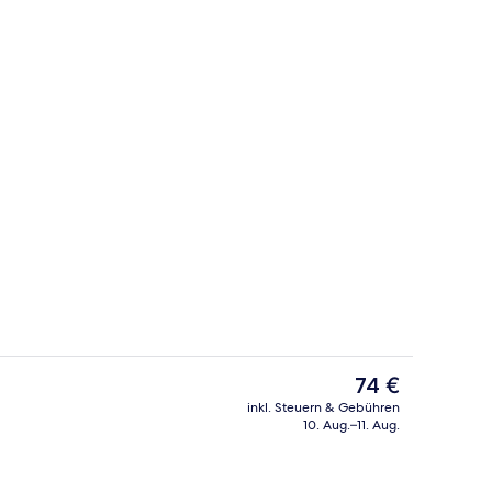
ch
Comfort-Doppelzimmer | Minibar, ko
Der
74 €
aktuelle
inkl. Steuern & Gebühren
Preis
10. Aug.–11. Aug.
 Service
Deluxe-Dreibettzimmer | Minibar, ko
beträgt
74 €.