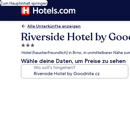
Zum Hauptinhalt springen
Alle Unterkünfte anzeigen
Riverside Hotel by Goo
3.0-
Sterne-
Hotel (haustierfreundlich) in Brno, in unmittelbarer Nähe 
Unterkunft
Wähle deine Daten, um Preise zu sehen
Wo soll’s hingehen?
Fotogalerie
von
Riverside
Hotel
by
Goodnite