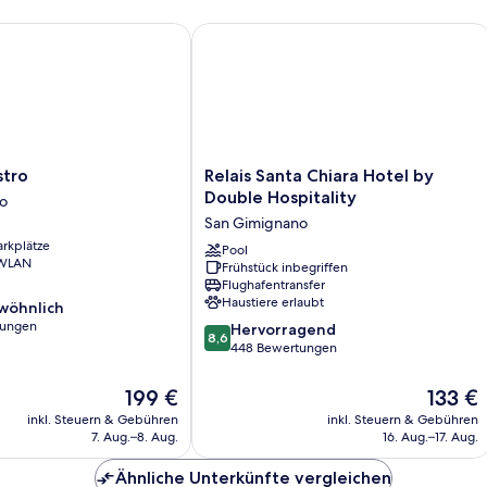
ro
Relais Santa Chiara Hotel by Double H
Relais
stro
Relais Santa Chiara Hotel by
Santa
Double Hospitality
o
Chiara
San Gimignano
Hotel
arkplätze
by
Pool
 WLAN
Frühstück inbegriffen
Double
Flughafentransfer
Hospitality
Haustiere erlaubt
wöhnlich
San
tungen
8.6
Gimignano
Hervorragend
8,6
von
448 Bewertungen
ich,
10,
Hervorragend,
Der
Der
199 €
133 €
448
Preis
Preis
inkl. Steuern & Gebühren
inkl. Steuern & Gebühren
Bewertungen
beträgt
beträgt
7. Aug.–8. Aug.
16. Aug.–17. Aug.
199 €
133 €
Ähnliche Unterkünfte vergleichen