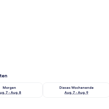
tment, Klimaanlage, Stadtblick | Wohnbereich
aten
 - Aug. 7.
 Verfügbarkeit für morgen, Aug. 7 - Aug. 8.
Überprüfe die Verfügbarkeit für dies
Morgen
Dieses Wochenende
ug. 7 - Aug. 8
Aug. 7 - Aug. 9