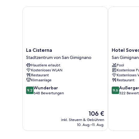
La Cisterna
Hotel Sovest
La
Hotel
La Cisterna
Hotel Sove
Cisterna
Sovestro
Stadtzentrum von San Gimignano
San Gimignan
Stadtzentrum
San
Haustiere erlaubt
Pool
von
Gimignano
Kostenloses WLAN
Kostenlose P
San
Restaurant
Kostenloses
Gimignano
Klimaanlage
Restaurant
9.2
9.6
Wunderbar
Außerge
9,2
9,6
von
von
648 Bewertungen
322 Bewer
10,
10,
Wunderbar,
Außergewöhnl
648
322
Der
106 €
Bewertungen
Bewertungen
Preis
inkl. Steuern & Gebühren
beträgt
10. Aug.–11. Aug.
106 €