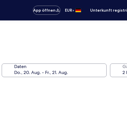
•
App öffnen
EUR
Unterkunft registr
Daten
G