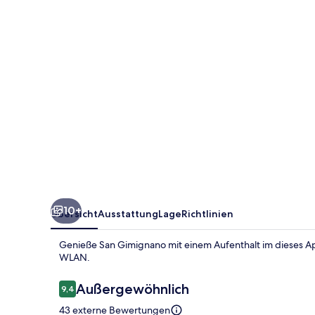
10+
Übersicht
Ausstattung
Lage
Richtlinien
Genieße San Gimignano mit einem Aufenthalt im dieses A
WLAN.
Bewertungen
Außergewöhnlich
9,4
9,4 von 10.
43 externe Bewertungen