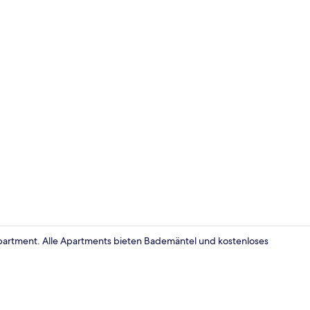
Fassade der
partment. Alle Apartments bieten Bademäntel und kostenloses
Comfort-Apar