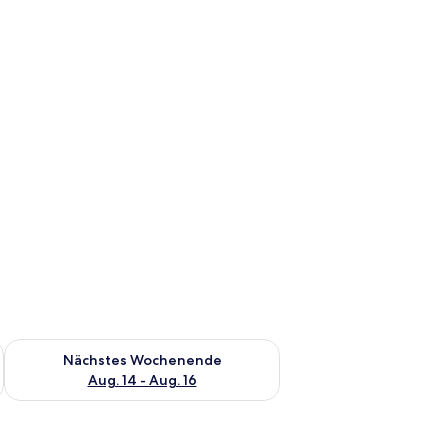
es Wochenende, Aug. 7 - Aug. 9.
Überprüfe die Verfügbarkeit für nächstes Wochenende, Aug. 1
Nächstes Wochenende
Aug. 14 - Aug. 16