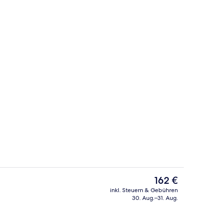
l
Apartment, 2 Schlafzimmer, Balkon | 
Der
162 €
aktuelle
inkl. Steuern & Gebühren
Preis
30. Aug.–31. Aug.
h
Ansicht von oben
beträgt
162 €.