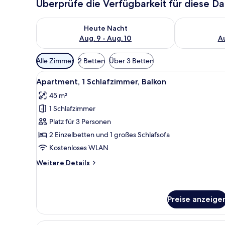
Überprüfe die Verfügbarkeit für diese D
Überprüfe die Verfügbarkeit für heute Nacht, Aug. 9
Überprüfe die
Heute Nacht
Aug. 9 - Aug. 10
Au
Verfügbare
Alle Zimmer
2 Betten
Über 3 Betten
Filter
Alle
Ein Balkon mit weißen Stühlen
für
16
Apartment, 1 Schlafzimmer, Balkon
Fotos
Zimmer
45 m²
für
1 Schlafzimmer
Apartment,
1
Platz für 3 Personen
Schlafzimmer,
2 Einzelbetten und 1 großes Schlafsofa
Balkon
Kostenloses WLAN
anzeigen
Weitere
Weitere Details
Details
für
Apartment,
1
Preise anzeige
Schlafzimmer,
Balkon
Ein Doppelbett mit weißer und