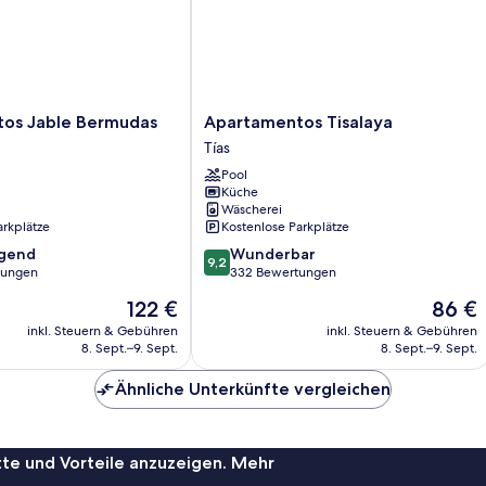
Apartamentos
os Jable Bermudas
Apartamentos Tisalaya
Tisalaya
Tías
Tías
Pool
Küche
Wäscherei
arkplätze
Kostenlose Parkplätze
9.2
agend
Wunderbar
9,2
von
tungen
332 Bewertungen
10,
Der
Der
122 €
86 €
,
Wunderbar,
Preis
Preis
332
inkl. Steuern & Gebühren
inkl. Steuern & Gebühren
beträgt
beträgt
8. Sept.–9. Sept.
8. Sept.–9. Sept.
Bewertungen
122 €
86 €
Ähnliche Unterkünfte vergleichen
te und Vorteile anzuzeigen. Mehr