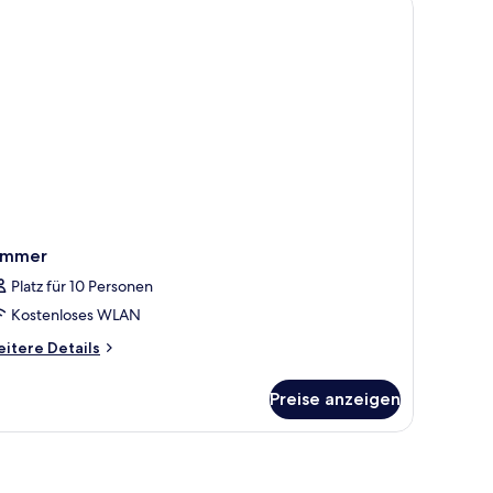
immer
Platz für 10 Personen
Kostenloses WLAN
itere
itere Details
tails
r
Preise anzeigen
immer