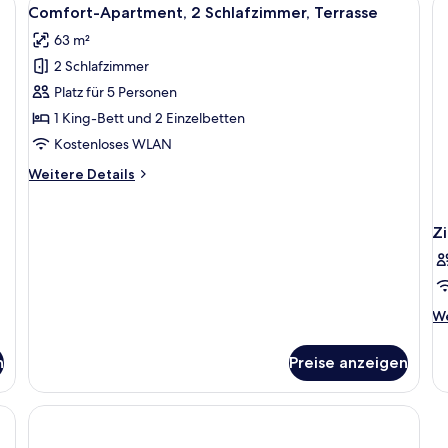
Alle
Balkon
11
Comfort-Apartment, 2 Schlafzimmer, Terrasse
(Sea
Fotos
and/or
63 m²
für
Pool
2 Schlafzimmer
Comfort-
View)
Apartment,
Platz für 5 Personen
2 Schlafzimmer,
1 King-Bett und 2 Einzelbetten
Terrasse
Kostenloses WLAN
anzeigen
Weitere
Weitere Details
Details
für
Comfort-
Z
Apartment,
2 Schlafzimmer,
Terrasse
We
We
De
fü
n
Preise anzeigen
Z