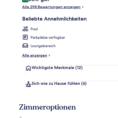
8,2 von 10.
Alle 298 Bewertungen anzeigen
Beliebte Annehmlichkeiten
Strand-/Meer
Pool
Parkplätze verfügbar
Loungebereich
Alle anzeigen
Wichtigste Merkmale
(12)
Sich wie zu Hause fühlen
(6)
Zimmeroptionen