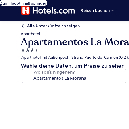
Zum Hauptinhalt springen
Reisen buchen
Alle Unterkünfte anzeigen
Aparthotel
Apartamentos La Mor
3.5-
Sterne-
Aparthotel mit Außenpool - Strand Puerto del Carmen (0,2 
Unterkunft
Wähle deine Daten, um Preise zu sehen
Wo soll’s hingehen?
Fotogalerie
von
Apartamentos
La
Moraña