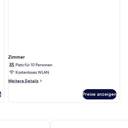
Zimmer
Platz für 10 Personen
Kostenloses WLAN
Weitere
Weitere Details
Details
für
n
Preise anzeigen
Zimmer
 Jable Bermudas
Apartamentos Tisalaya