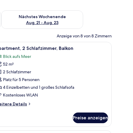
es Wochenende, Aug. 14 - Aug. 16.
Überprüfe die Verfügbarkeit für nächstes Wochenende, Aug. 2
Nächstes Wochenende
Aug. 21 - Aug. 23
Anzeige von 8 von 8 Zimmern
nd eine Palme.
n Stühlen und einem kleinen Tisch.
le
Ein Poolbereich auf dem Dach mit Blick auf
14
artment, 2 Schlafzimmer, Balkon
otos
Blick aufs Meer
ür
52 m²
partment,
 Schlafzimmer,
2 Schlafzimmer
alkon
Platz für 5 Personen
nzeigen
4 Einzelbetten und 1 großes Schlafsofa
Kostenloses WLAN
itere
itere Details
tails
r
Preise anzeigen
artment,
Schlafzimmer,
lkon
n der Wand.
orhängen, einem Wand-Fernseher und einer kleinen Holzablage.