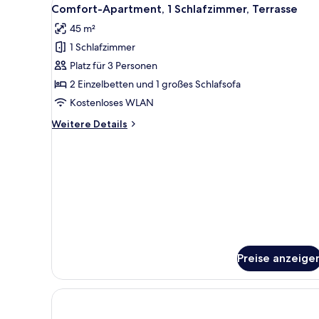
Alle
11
Comfort-Apartment, 1 Schlafzimmer, Terrasse
Fotos
45 m²
für
1 Schlafzimmer
Comfort-
Apartment,
Platz für 3 Personen
1
2 Einzelbetten und 1 großes Schlafsofa
Schlafzimmer,
Kostenloses WLAN
Terrasse
Weitere
Weitere Details
anzeigen
Details
für
Comfort-
Apartment,
1
Schlafzimmer,
Terrasse
Preise anzeige