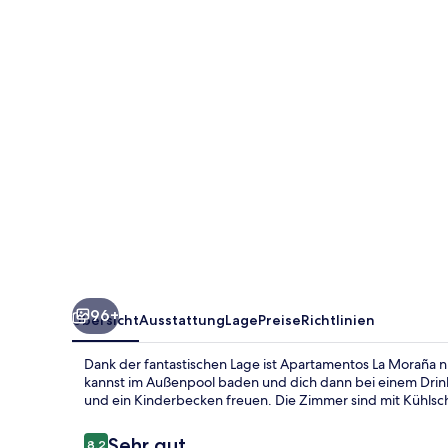
96+
Übersicht
Ausstattung
Lage
Preise
Richtlinien
Dank der fantastischen Lage ist Apartamentos La Moraña 
kannst im Außenpool baden und dich dann bei einem Drink
und ein Kinderbecken freuen. Die Zimmer sind mit Kühls
Bewertungen
Sehr gut
8,2