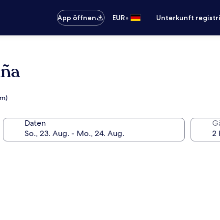
•
App öffnen
EUR
Unterkunft registr
aña
km)
Daten
G