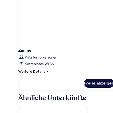
Zimmer
Platz für 10 Personen
Kostenloses WLAN
Weitere
Weitere Details
Details
für
Preise anzeige
Zimmer
Ähnliche Unterkünfte
Apartamentos HG Lomo Blanco
Apartamentos