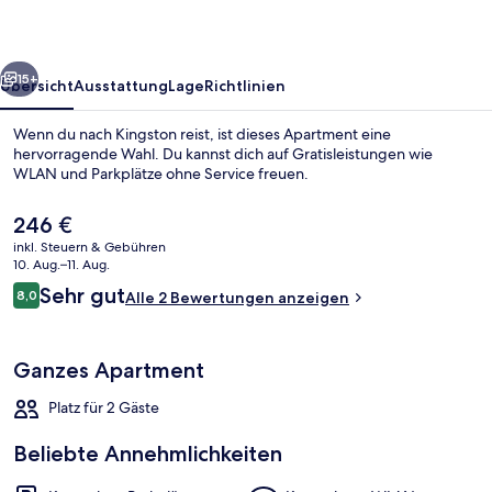
Manor
rück
Weiter
15+
Übersicht
Ausstattung
Lage
Richtlinien
Wenn du nach Kingston reist, ist dieses Apartment eine
hervorragende Wahl. Du kannst dich auf Gratisleistungen wie
WLAN und Parkplätze ohne Service freuen.
Der
246 €
aktuelle
inkl. Steuern & Gebühren
Preis
10. Aug.–11. Aug.
beträgt
Bewertungen
Sehr gut
8,0
Alle 2 Bewertungen anzeigen
246 €.
8,0 von 10.
Studio, Balkon | Kostenloses WLAN
Ganzes Apartment
Platz für 2 Gäste
Beliebte Annehmlichkeiten