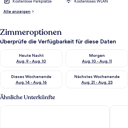
Kostenlose Parkplätze
Kostenloses WLAN
Alle anzeigen
Zimmeroptionen
Überprüfe die Verfügbarkeit für diese Daten
Überprüfe die Verfügbarkeit für heute Nacht, Aug. 9 - Aug. 10
Überprüfe die Verfügbarkeit fü
Heute Nacht
Morgen
Aug. 9 - Aug. 10
Aug. 10 - Aug. 11
Überprüfe die Verfügbarkeit für dieses Wochenende, Aug. 14 -
Überprüfe die Verfügbarkeit f
Dieses Wochenende
Nächstes Wochenende
Aug. 14 - Aug. 16
Aug. 21 - Aug. 23
Ähnliche Unterkünfte
Apartment with roof top pool
Christar 