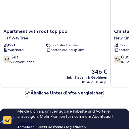
Apartment
Christar
Apartment with roof top pool
Christa
with
Villas
Half Way Tree
New Kin
roof
Hotel
Pool
Flughafentransfer
Pool
top
New
Wäscherei
Kostenlose Parkplätze
Kosten
pool
Kingsto
Half
7.4
7.6
Gut
Gut
7,4
7,6
Way
von
von
9 Bewertungen
87 B
Tree
10,
10,
Der
346 €
Gut,
Gut,
Preis
9
87
inkl. Steuern & Gebühren
beträgt
10. Aug.–11. Aug.
Bewertungen
Bewert
346 €
Ähnliche Unterkünfte vergleichen
Melde dich an, um verfügbare Rabatte und Vorteile
anzuzeigen. Mehr Prämien für noch mehr Abenteuer!
Anmelden
Jetzt kostenlos registrieren