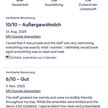
Sauberkeit
Ausstattung
Zustand der
Unterkunft
Bewertungen
Verifizierte Bewertung
10/10 – Außergewöhnlich
13. Aug. 2025
Mit Google übersetzen
I loved that it was private and the staff was very welcoming
everything was exactly what i wanted. I definitely would book
agsin everything was so clean and neat
DONNA, Aufenthalt von 6 Nächten
Verifizierte Bewertung
6/10 – Gut
9. Nov. 2025
Mit Google übersetzen
The staff greeted me warmly and were incredibly friendly
throughout my stay. While the amenities were limited and the
decor a bit outdated, I appreciated how clean and presentable