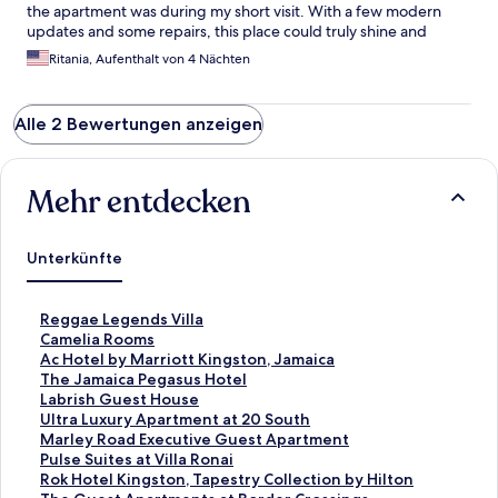
the apartment was during my short visit. With a few modern
updates and some repairs, this place could truly shine and
provide an even more enjoyable experience.
Ritania, Aufenthalt von 4 Nächten
Alle 2 Bewertungen anzeigen
Mehr entdecken
Unterkünfte
L
Reggae Legends Villa
i
L
Camelia Rooms
n
i
L
Ac Hotel by Marriott Kingston, Jamaica
k
n
i
L
The Jamaica Pegasus Hotel
,
k
n
i
L
Labrish Guest House
d
,
k
n
i
L
Ultra Luxury Apartment at 20 South
e
d
,
k
n
i
L
Marley Road Executive Guest Apartment
r
e
d
,
k
n
i
L
Pulse Suites at Villa Ronai
d
r
e
d
,
k
n
i
L
Rok Hotel Kingston, Tapestry Collection by Hilton