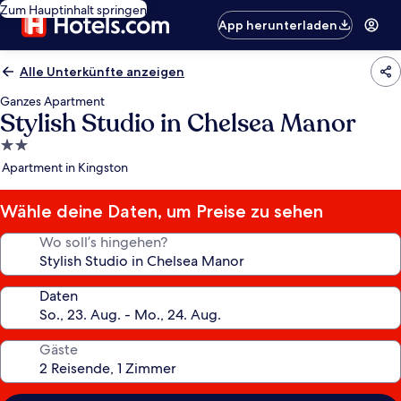
Zum Hauptinhalt springen
App herunterladen
Alle Unterkünfte anzeigen
Ganzes Apartment
Stylish Studio in Chelsea Manor
2.0-
Sterne-
Apartment in Kingston
Unterkunft
Wähle deine Daten, um Preise zu sehen
Wo soll’s hingehen?
Daten
Gäste