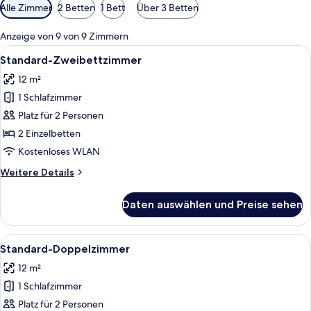
Verfügbare
Alle Zimmer
2 Betten
1 Bett
Über 3 Betten
Filter
für
Anzeige von 9 von 9 Zimmern
Zimmer
Alle
Ein Hotelzimmer mit zwei Betten, ein
5
Standard-Zweibettzimmer
Fotos
12 m²
für
1 Schlafzimmer
Standard-
Zweibettzimmer
Platz für 2 Personen
anzeigen
2 Einzelbetten
Kostenloses WLAN
Weitere
Weitere Details
Details
für
Daten auswählen und Preise sehen
Standard-
Zweibettzimmer
Alle
Ein modernes Hotelzimmer mit einem g
4
Standard-Doppelzimmer
Fotos
12 m²
für
1 Schlafzimmer
Standard-
Doppelzimmer
Platz für 2 Personen