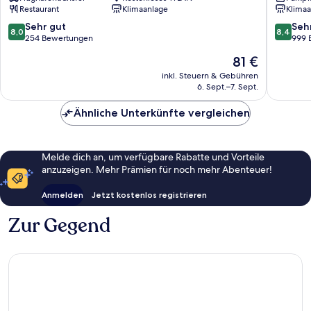
Restaurant
Klimaanlage
Klimaa
Faro
Kavia
Stadtze
8.0
8.4
Sehr gut
Seh
8,0
8,4
Faro
von
von
254 Bewertungen
999 
10,
10,
Der
81 €
Sehr
Sehr
Preis
gut,
gut,
inkl. Steuern & Gebühren
beträgt
6. Sept.–7. Sept.
254
999
81 €
Bewertungen
Bewert
Ähnliche Unterkünfte vergleichen
Melde dich an, um verfügbare Rabatte und Vorteile
anzuzeigen. Mehr Prämien für noch mehr Abenteuer!
Anmelden
Jetzt kostenlos registrieren
Zur Gegend