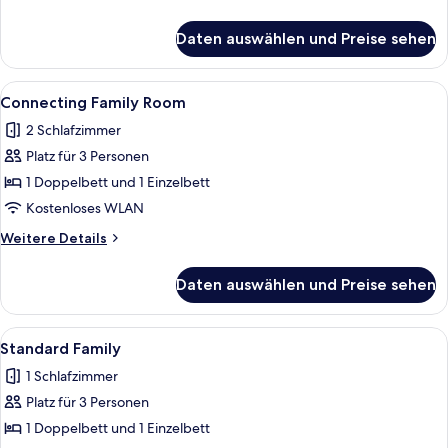
Details
für
Daten auswählen und Preise sehen
Familienzimmer,
1
Schlafzimmer
Alle
Ein Hotelzimmer mit einem Bett, eine
4
Connecting Family Room
Fotos
2 Schlafzimmer
für
Platz für 3 Personen
Connecting
Family
1 Doppelbett und 1 Einzelbett
Room
Kostenloses WLAN
anzeigen
Weitere
Weitere Details
Details
für
Daten auswählen und Preise sehen
Connecting
Family
Room
Alle
Ein Hotelzimmer mit zwei Betten, ein
3
Standard Family
Fotos
1 Schlafzimmer
für
Platz für 3 Personen
Standard
Family
1 Doppelbett und 1 Einzelbett