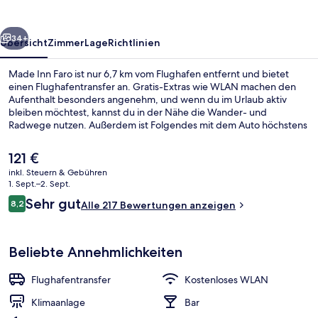
rück
Weiter
34+
Übersicht
Zimmer
Lage
Richtlinien
Made Inn Faro ist nur 6,7 km vom Flughafen entfernt und bietet
einen Flughafentransfer an. Gratis-Extras wie WLAN machen den
Aufenthalt besonders angenehm, und wenn du im Urlaub aktiv
bleiben möchtest, kannst du in der Nähe die Wander- und
Radwege nutzen. Außerdem ist Folgendes mit dem Auto höchstens
15 Minuten entfernt: Faro Marina und Hafen von Olhão. Andere
Reisende haben viel Gutes über das hilfsbereite Personal zu
Der
121 €
berichten.
aktuelle
inkl. Steuern & Gebühren
Preis
1. Sept.–2. Sept.
Standard-Zweibettzimmer | Schreibtisc
beträgt
Bewertungen
Sehr gut
8,2
Alle 217 Bewertungen anzeigen
121 €.
8,2 von 10.
Beliebte Annehmlichkeiten
Flughafentransfer
Kostenloses WLAN
Klimaanlage
Bar