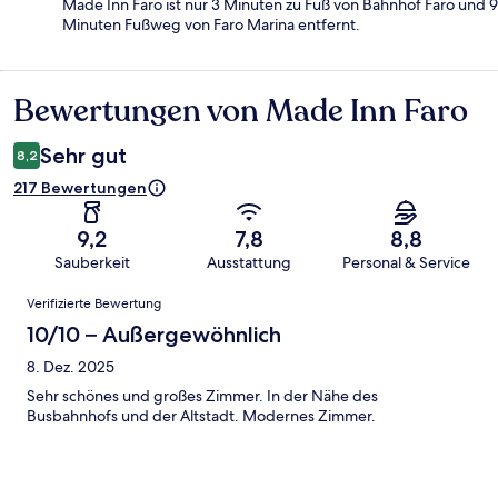
Made Inn Faro ist nur 3 Minuten zu Fuß von Bahnhof Faro und 9
Minuten Fußweg von Faro Marina entfernt.
Bewertungen von Made Inn Faro
Bewertungen
Sehr gut
8,2
217 Bewertungen
9,2
7,8
8,8
Sauberkeit
Ausstattung
Personal & Service
Bewertungen
Verifizierte Bewertung
10/10 – Außergewöhnlich
8. Dez. 2025
Sehr schönes und großes Zimmer. In der Nähe des
Busbahnhofs und der Altstadt. Modernes Zimmer.