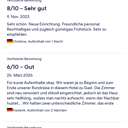
Verifizierte Bewertung
8/10 – Sehr gut
9. Nov. 2023
Sehr schön. Neue Einrichtung. Freundliche personal.
Reichhaltiges und zugleich günstiges Frühstück. Sehr zu
empfehlen.
Christine, Aufenthalt von 1 Nacht
Verifizierte Bewertung
6/10 – Gut
26. März 2026
Für kurze Aufenthalte okay. Wir waren je zu Beginn und zum
Ende unserer Rundreise in diesem Hotel zu Gast. Die Zimmer
sind neu renoviert und stilvoll eingerichtet, jedoch ist das Haus
sehr hellhörig, sodass man nachts aufwacht, wenn der Nachbar
hustet… Wir hatten zwei unterschiedliche Zimmer, das erste
hatte kaum Tageslicht, da es nur einen kleinen Lichthof hatte,
Frederik, Aufenthalt von 2 Nächten
somit die Aussicht durch das Fenster einfach nur Beton. Das
Zimmer war auch sehr klein, es gab keinen Schrank und das Bett
war nur ca. 1,40mx1,90m. Beim Checkout baten wir um ein
Verifizierte Bewertung