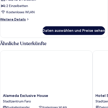
Twin
Room
2 Einzelbetten
anzeigen
Kostenloses WLAN
Weitere
Weitere Details
Details
für
Daten auswählen und Preise sehen
Twin
Room
Ähnliche Unterkünfte
Alameda Exclusive House
Hotel So
Alameda
Hotel
Alameda Exclusive House
Hotel 
Exclusive
Sol
Stadtzentrum Faro
Stadtze
House
Algarve
Flughafentransfer
Kostenloses WLAN
Parkpl
Stadtzentrum
by