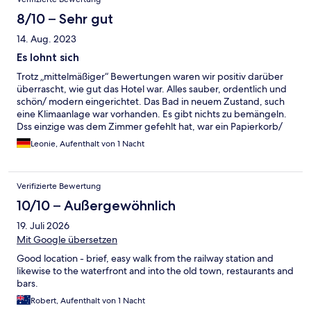
helleres Zimmer für unseren zweiten Aufenthalt, was dann auch
geklappt hat. Dieses war auch deutlich größer, mit einem
8/10 – Sehr gut
größeren Bad und mit einem Kleiderschrank ausgestattet, auch
14. Aug. 2023
das Bett war gefühlt größer und es gab sogar verschiedene
Kissen. Hier hatten wir Aussicht auf die Ria Formosa (und auf
Es lohnt sich
eine Baustelle, aber da kann das Hotel ja auch nichts dafür). Da
Trotz „mittelmäßiger“ Bewertungen waren wir positiv darüber
es nur eine Zimmerkategorie zu buchen gibt, finde ich diese
überrascht, wie gut das Hotel war. Alles sauber, ordentlich und
Unterschiede schon sehr gravierend. Eine Aufteilung in
schön/ modern eingerichtet. Das Bad in neuem Zustand, such
Budget- oder Superior-Zimmer wäre hier sinnvoll, dann weiß
eine Klimaanlage war vorhanden. Es gibt nichts zu bemängeln.
man eher, was einen erwartet. Das Personal war teils-teils.
Dss einzige was dem Zimmer gefehlt hat, war ein Papierkorb/
Einige sehr freundlich und aufmerksam, andere wiederum
Mülleimer.
haben nicht mal gegrüßt beim Vorbeigehen oder die Rezeption
Leonie, Aufenthalt von 1 Nacht
war gar nicht besetzt. Das Frühstück war allerdings wirklich sein
Geld wert, das sollte man in jedem Fall mit dazubuchen. Fazit:
für ein oder zwei Nächte okay. Doch recht viel länger braucht
Verifizierte Bewertung
man für Faro selbst sowieso nicht 😉
10/10 – Außergewöhnlich
19. Juli 2026
Mit Google übersetzen
Good location - brief, easy walk from the railway station and
likewise to the waterfront and into the old town, restaurants and
bars.
Robert, Aufenthalt von 1 Nacht