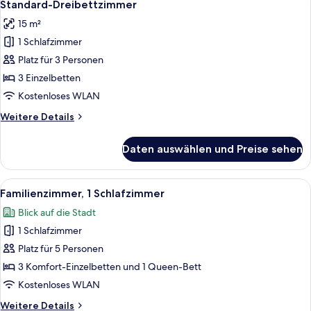
4
Standard-Dreibettzimmer
Fotos
15 m²
für
1 Schlafzimmer
Standard-
Dreibettzimmer
Platz für 3 Personen
anzeigen
3 Einzelbetten
Kostenloses WLAN
Weitere
Weitere Details
Details
für
Daten auswählen und Preise sehen
Standard-
Dreibettzimmer
Alle
Ein Hotelzimmer mit einem großen Bet
9
Familienzimmer, 1 Schlafzimmer
Fotos
Blick auf die Stadt
für
1 Schlafzimmer
Familienzimmer,
1
Platz für 5 Personen
Schlafzimmer
3 Komfort-Einzelbetten und 1 Queen-Bett
anzeigen
Kostenloses WLAN
Weitere
Weitere Details