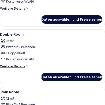
anzeigen
Kostenloses WLAN
Weitere
Weitere Details
Details
für
Daten auswählen und Preise sehen
Standard
Family
Alle
Schreibtisch, schallisolierte Zimmer,
3
Double Room
Fotos
12 m²
für
Platz für 2 Personen
Double
Room
1 Doppelbett
anzeigen
Kostenloses WLAN
Weitere
Weitere Details
Details
für
Daten auswählen und Preise sehen
Double
Room
Alle
Schreibtisch, schallisolierte Zimmer,
3
Twin Room
Fotos
12 m²
für
Platz für 2 Personen