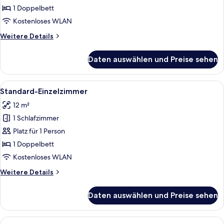
anzeigen
1 Doppelbett
Kostenloses WLAN
Weitere
Weitere Details
Details
für
Daten auswählen und Preise sehen
Standard-
Doppelzimmer
Alle
Ein modernes Hotelzimmer mit einem 
2
Standard-Einzelzimmer
Fotos
12 m²
für
1 Schlafzimmer
Standard-
Einzelzimmer
Platz für 1 Person
anzeigen
1 Doppelbett
Kostenloses WLAN
Weitere
Weitere Details
Details
für
Daten auswählen und Preise sehen
Standard-
Einzelzimmer
Alle
Ein Hotelzimmer mit zwei Betten, ein