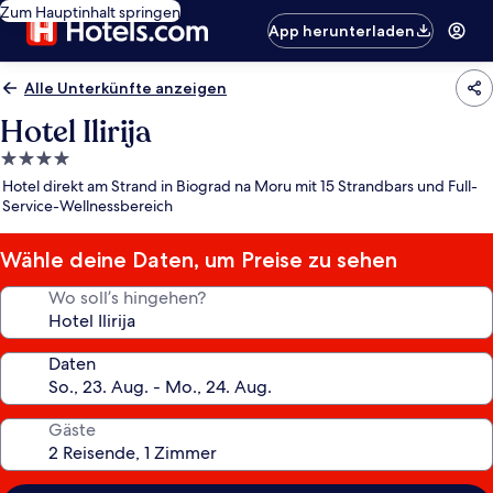
Zum Hauptinhalt springen
App herunterladen
Alle Unterkünfte anzeigen
Hotel Ilirija
4.0-
Sterne-
Hotel direkt am Strand in Biograd na Moru mit 15 Strandbars und Full-
Unterkunft
Service-Wellnessbereich
Wähle deine Daten, um Preise zu sehen
Wo soll’s hingehen?
Daten
Gäste