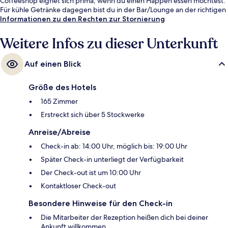
Coffeeshop eignet sich prima, wenn du einen Happen essen möchtest.
Für kühle Getränke dagegen bist du in der Bar/Lounge an der richtigen
Adresse. Zu den weiteren Highlights gehören 15 Strandbars,
Informationen zu den Rechten zur Stornierung
Jachthafen vor Ort und ein kostenloser Kinderclub.
Weitere Infos zu dieser Unterkunft
Auf einen Blick
Größe des Hotels
165 Zimmer
Erstreckt sich über 5 Stockwerke
Anreise/Abreise
Check-in ab: 14:00 Uhr, möglich bis: 19:00 Uhr
Später Check-in unterliegt der Verfügbarkeit
Der Check-out ist um 10:00 Uhr
Kontaktloser Check-out
Besondere Hinweise für den Check-in
Die Mitarbeiter der Rezeption heißen dich bei deiner
Ankunft willkommen.