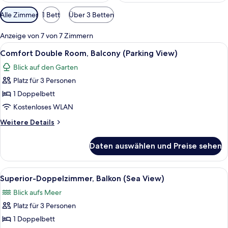
Verfügbare
Alle Zimmer
1 Bett
Über 3 Betten
Filter
für
Anzeige von 7 von 7 Zimmern
Zimmer
Alle
Ein Hotelzimmer mit einem Bett, einem
14
Comfort Double Room, Balcony (Parking View)
Fotos
Blick auf den Garten
für
Platz für 3 Personen
Comfort
Double
1 Doppelbett
Room,
Kostenloses WLAN
Balcony
Weitere
Weitere Details
(Parking
Details
View)
für
Daten auswählen und Preise sehen
Comfort
anzeigen
Double
Room,
Alle
Ein Balkon mit Blick auf einen Yachth
19
Balcony
Superior-Doppelzimmer, Balkon (Sea View)
Fotos
(Parking
Blick aufs Meer
View)
für
Platz für 3 Personen
Superior-
Doppelzimmer,
1 Doppelbett