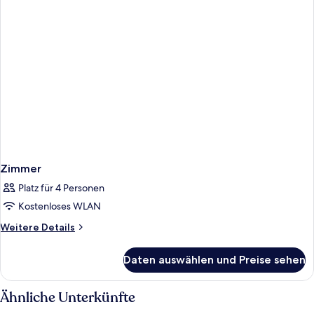
Zimmer
Platz für 4 Personen
Kostenloses WLAN
Weitere
Weitere Details
Details
für
Daten auswählen und Preise sehen
Zimmer
Ähnliche Unterkünfte