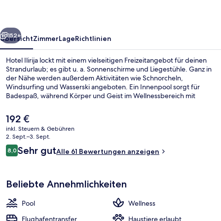
rück
Weiter
152+
Übersicht
Zimmer
Lage
Richtlinien
Hotel Ilirija lockt mit einem vielseitigen Freizeitangebot für deinen
Strandurlaub; es gibt u. a. Sonnenschirme und Liegestühle. Ganz in
der Nähe werden außerdem Aktivitäten wie Schnorcheln,
Windsurfing und Wasserski angeboten. Ein Innenpool sorgt für
Badespaß, während Körper und Geist im Wellnessbereich mit
Massagen, Ganzkörperwickeln und Maniküre und Pediküre
verwöhnt werden. Der Coffeeshop eignet sich prima, wenn du
Der
192 €
einen Happen essen möchtest. Für kühle Getränke dagegen bist du
aktuelle
inkl. Steuern & Gebühren
in der Bar/Lounge an der richtigen Adresse. Zu den weiteren
Preis
2. Sept.–3. Sept.
Highlights gehören 15 Strandbars, Jachthafen vor Ort und ein
Am Strand, weißer Sandstrand, Lieges
beträgt
Bewertungen
kostenloser Kinderclub.
Sehr gut
8,0
Alle 61 Bewertungen anzeigen
192 €.
8,0 von 10.
Beliebte Annehmlichkeiten
Pool
Wellness
Flughafentransfer
Haustiere erlaubt