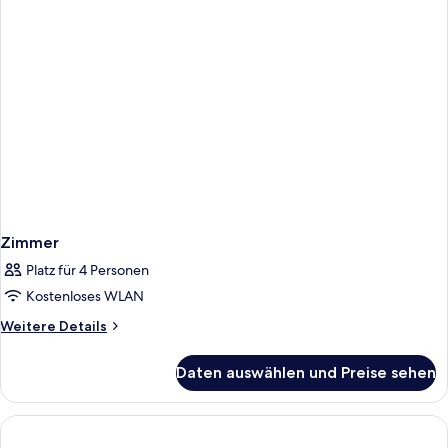
Zimmer
Platz für 4 Personen
Kostenloses WLAN
Weitere
Weitere Details
Details
für
Daten auswählen und Preise sehen
Zimmer