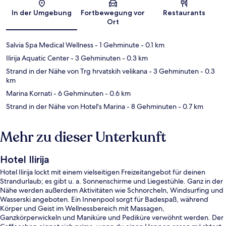
Karte
In der Umgebung
Fortbewegung vor
Restaurants
Ort
Salvia Spa Medical Wellness
- 1 Gehminute
- 0.1 km
Ilirija Aquatic Center
- 3 Gehminuten
- 0.3 km
Strand in der Nähe von Trg hrvatskih velikana
- 3 Gehminuten
- 0.3
km
Marina Kornati
- 6 Gehminuten
- 0.6 km
Strand in der Nähe von Hotel's Marina
- 8 Gehminuten
- 0.7 km
Mehr zu dieser Unterkunft
Hotel Ilirija
Hotel Ilirija lockt mit einem vielseitigen Freizeitangebot für deinen
Strandurlaub; es gibt u. a. Sonnenschirme und Liegestühle. Ganz in der
Nähe werden außerdem Aktivitäten wie Schnorcheln, Windsurfing und
Wasserski angeboten. Ein Innenpool sorgt für Badespaß, während
Körper und Geist im Wellnessbereich mit Massagen,
Ganzkörperwickeln und Maniküre und Pediküre verwöhnt werden. Der