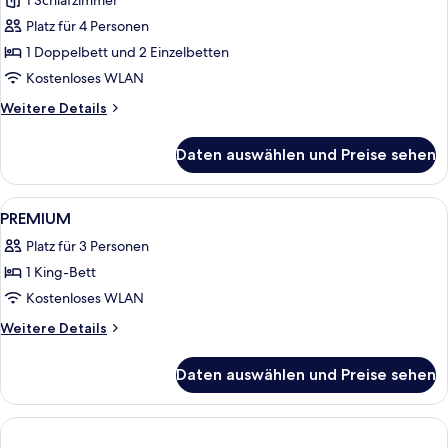
1 Schlafzimmer
Suite,
Balkon
Platz für 4 Personen
(Sea
1 Doppelbett und 2 Einzelbetten
View)
Kostenloses WLAN
anzeigen
Weitere
Weitere Details
Details
für
Daten auswählen und Preise sehen
Suite,
Balkon
(Sea
Alle
Minibar, Zimmersafe, Schreibtisch, V
5
View)
PREMIUM
Fotos
Platz für 3 Personen
für
1 King-Bett
PREMIUM
anzeigen
Kostenloses WLAN
Weitere
Weitere Details
Details
für
Daten auswählen und Preise sehen
PREMIUM