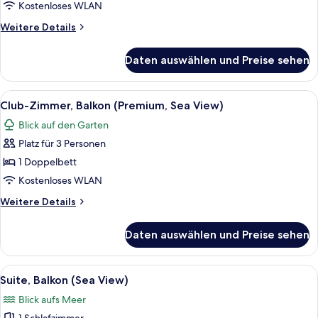
Balkon
Kostenloses WLAN
(Sea
Weitere
Weitere Details
View)
Details
anzeigen
für
Daten auswählen und Preise sehen
Superior-
Doppelzimmer,
Balkon
Alle
Ein Hotelzimmer mit Bett, einer Couch,
18
(Sea
Club-Zimmer, Balkon (Premium, Sea View)
Fotos
View)
Blick auf den Garten
für
Platz für 3 Personen
Club-
Zimmer,
1 Doppelbett
Balkon
Kostenloses WLAN
(Premium,
Weitere
Weitere Details
Sea
Details
View)
für
Daten auswählen und Preise sehen
Club-
anzeigen
Zimmer,
Balkon
Alle
Suite, Balkon (Sea View) | Wohnbereic
26
(Premium,
Suite, Balkon (Sea View)
Fotos
Sea
Blick aufs Meer
View)
für