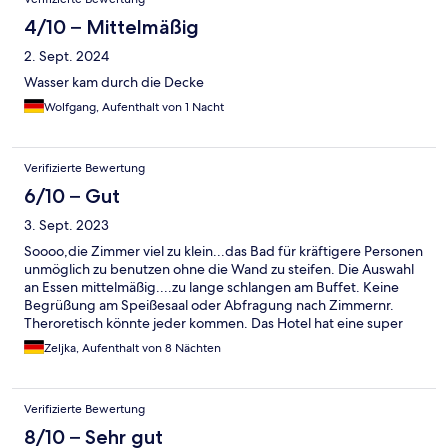
4/10 – Mittelmäßig
2. Sept. 2024
Wasser kam durch die Decke
Wolfgang, Aufenthalt von 1 Nacht
Verifizierte Bewertung
6/10 – Gut
3. Sept. 2023
Soooo,die Zimmer viel zu klein...das Bad für kräftigere Personen
unmöglich zu benutzen ohne die Wand zu steifen. Die Auswahl
an Essen mittelmäßig....zu lange schlangen am Buffet. Keine
Begrüßung am Speißesaal oder Abfragung nach Zimmernr.
Theroretisch könnte jeder kommen. Das Hotel hat eine super
tolle Lage...Musik jeden Abend, aber die Zimmer, das Personal
Zeljka, Aufenthalt von 8 Nächten
und das Essen leider Mangelhaft....dieses Hotel verdient keine
4 Sterne
Verifizierte Bewertung
8/10 – Sehr gut