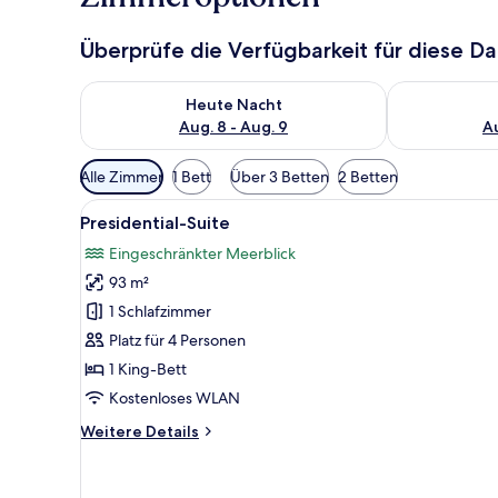
Überprüfe die Verfügbarkeit für diese D
Überprüfe die Verfügbarkeit für heute Nacht, Aug. 8
Überprüfe die
Heute Nacht
Aug. 8 - Aug. 9
Au
Verfügbare
Alle Zimmer
1 Bett
Über 3 Betten
2 Betten
Filter
Alle
Ein Hotelzimmer mit einem groß
für
18
Presidential-Suite
Fotos
Zimmer
Eingeschränkter Meerblick
für
93 m²
Presidential-
Suite
1 Schlafzimmer
anzeigen
Platz für 4 Personen
1 King-Bett
Kostenloses WLAN
Weitere
Weitere Details
Details
für
Presidential-