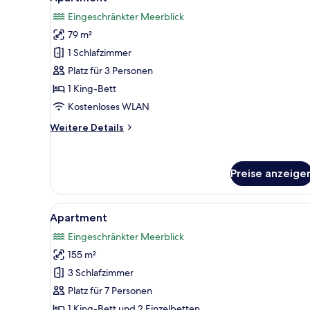
Fotos
Eingeschränkter Meerblick
für
79 m²
Apartment
anzeigen
1 Schlafzimmer
Platz für 3 Personen
1 King-Bett
Kostenloses WLAN
Weitere
Weitere Details
Details
für
Apartment
Preise anzeige
Alle
Ein Hotelzimmer mit großem Fe
9
Apartment
Fotos
Eingeschränkter Meerblick
für
155 m²
Apartment
anzeigen
3 Schlafzimmer
Platz für 7 Personen
1 King-Bett und 2 Einzelbetten