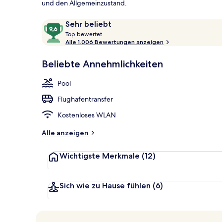
und den Allgemeinzustand.
Bewertungen
9,6
Sehr beliebt
Privatstrand
T
von
Top bewertet
o
Alle 1.006 Bewertungen anzeigen
10,
p
Sehr
Beliebte Annehmlichkeiten
beliebt
b
e
Pool
w
e
Flughafentransfer
r
t
Kostenloses WLAN
e
t
Alle anzeigen
Wichtigste Merkmale
(12)
Sich wie zu Hause fühlen
(6)