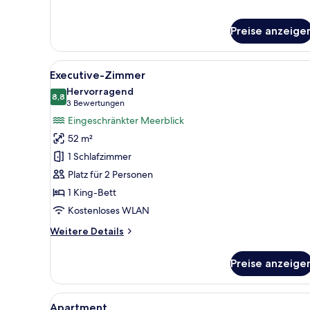
Suite
Preise anzeige
Alle
Ein Hotelzimmer mit einem groß
7
Executive-Zimmer
Fotos
Hervorragend
für
8,8
8,8 von 10
(3
3 Bewertungen
Executive-
Bewertungen)
Eingeschränkter Meerblick
Zimmer
52 m²
anzeigen
1 Schlafzimmer
Platz für 2 Personen
1 King-Bett
Kostenloses WLAN
Weitere
Weitere Details
Details
für
Preise anzeige
Executive-
Zimmer
Alle
Ein modernes Wohnzimmer mit e
9
Apartment