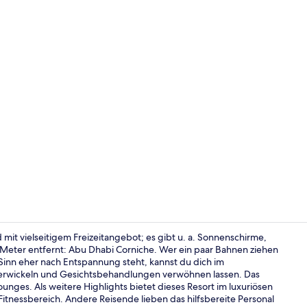
Video der U
mit vielseitigem Freizeitangebot; es gibt u. a. Sonnenschirme,
 Meter entfernt: Abu Dhabi Corniche. Wer ein paar Bahnen ziehen
Sinn eher nach Entspannung steht, kannst du dich im
Lobby
rwickeln und Gesichtsbehandlungen verwöhnen lassen. Das
nges. Als weitere Highlights bietet dieses Resort im luxuriösen
Fitnessbereich. Andere Reisende lieben das hilfsbereite Personal