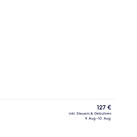
Privatstrand, Liegestühle, Sonnensch
nterkunft
Der
127 €
aktuelle
inkl. Steuern & Gebühren
Preis
9. Aug.–10. Aug.
Außenbereich
beträgt
127 €.