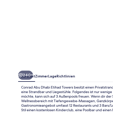
Towers
240+
Übersicht
Zimmer
Lage
Richtlinien
Conrad Abu Dhabi Etihad Towers besitzt einen Privatstrand 
eine Strandbar und Liegestühle. Folgendes ist nur wenige
möchte, kann sich auf 3 Außenpools freuen. Wenn dir der 
Wellnessbereich mit Tiefengewebe-Massagen, Ganzkörpe
Gastronomieangebot umfasst 12 Restaurants und 3 Bars/Lou
Stil einen kostenlosen Kinderclub, eine Poolbar und einen 