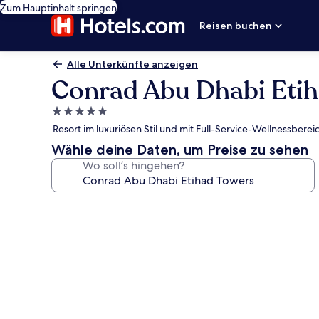
Zum Hauptinhalt springen
Reisen buchen
Alle Unterkünfte anzeigen
Conrad Abu Dhabi Etih
5.0-
Sterne-
Resort im luxuriösen Stil und mit Full-Service-Wellnessber
Unterkunft
Wähle deine Daten, um Preise zu sehen
Wo soll’s hingehen?
Fotogalerie
von
Conrad
Abu
Dhabi
Etihad