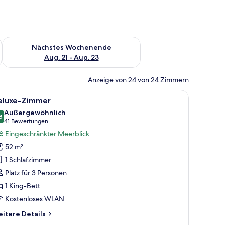
es Wochenende, Aug. 14 - Aug. 16.
Überprüfe die Verfügbarkeit für nächstes Wochenende, Aug. 2
Nächstes Wochenende
Aug. 21 - Aug. 23
Anzeige von 24 von 24 Zimmern
ßen Fenster mit Blick auf die Stadt.
, einem Schreibtisch, einem Sessel, einer Couch und Blick auf die Stadt und 
le
Ein Hotelzimmer mit einem großen Bett, einem 
7
eluxe-Zimmer
otos
Außergewöhnlich
ür
8
9,8 von 10
(41
41 Bewertungen
eluxe-
Bewertungen)
Eingeschränkter Meerblick
immer
52 m²
nzeigen
1 Schlafzimmer
Platz für 3 Personen
1 King-Bett
Kostenloses WLAN
itere
itere Details
tails