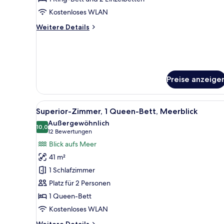
Kostenloses WLAN
Weitere
Weitere Details
Details
für
Apartment
Preise anzeige
Alle
Ein Hotelzimmer mit einem groß
6
Superior-Zimmer, 1 Queen-Bett, Meerblick
Fotos
Außergewöhnlich
für
10,0
10,0 von 10
(12
12 Bewertungen
Superior-
Bewertungen)
Blick aufs Meer
Zimmer,
41 m²
1
1 Schlafzimmer
Queen-
Platz für 2 Personen
Bett,
1 Queen-Bett
Meerblick
anzeigen
Kostenloses WLAN
Weitere
Weitere Details