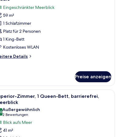
otos
Eingeschränkter Meerblick
ür
59 m²
tudio
nzeigen
1 Schlafzimmer
Platz für 2 Personen
1 King-Bett
Kostenloses WLAN
itere
itere Details
tails
r
udio
Preise anzeigen
roßen Bett, Blick auf die Stadt und einem gerahmten historischen Foto an
le
Ein modernes Hotelzimmer mit großem Fenster
6
perior-Zimmer, 1 Queen-Bett, barrierefrei,
otos
eerblick
ür
Außergewöhnlich
,0
uperior-
10,0 von 10
(2
2 Bewertungen
immer,
Bewertungen)
Blick aufs Meer
41 m²
ueen-