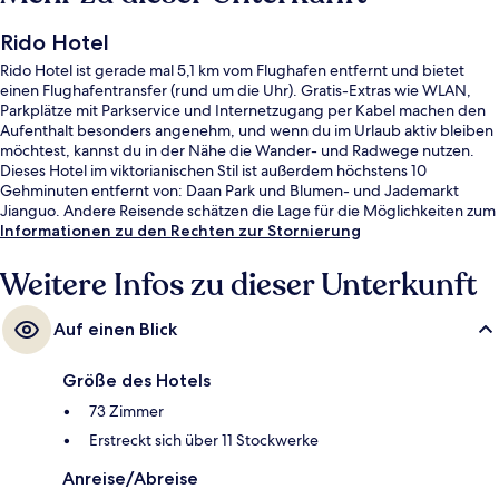
Rido Hotel
Rido Hotel ist gerade mal 5,1 km vom Flughafen entfernt und bietet
einen Flughafentransfer (rund um die Uhr). Gratis-Extras wie WLAN,
Parkplätze mit Parkservice und Internetzugang per Kabel machen den
Aufenthalt besonders angenehm, und wenn du im Urlaub aktiv bleiben
möchtest, kannst du in der Nähe die Wander- und Radwege nutzen.
Dieses Hotel im viktorianischen Stil ist außerdem höchstens 10
Gehminuten entfernt von: Daan Park und Blumen- und Jademarkt
Jianguo. Andere Reisende schätzen die Lage für die Möglichkeiten zum
Sightseeing und die Nähe zu öffentlichen Verkehrsmitteln: Die U-Bahn-
Informationen zu den Rechten zur Stornierung
Station Daan Park ist 3 und die Dongmen Bahnhof ist 7 Gehminuten
entfernt.
Weitere Infos zu dieser Unterkunft
Auf einen Blick
Größe des Hotels
73 Zimmer
Erstreckt sich über 11 Stockwerke
Anreise/Abreise