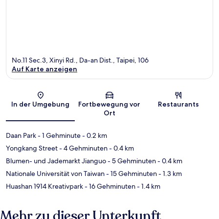
No.11 Sec.3, Xinyi Rd., Da-an Dist., Taipei, 106
Auf Karte anzeigen
Karte
In der Umgebung
Fortbewegung vor
Restaurants
Ort
Daan Park
- 1 Gehminute
- 0.2 km
Yongkang Street
- 4 Gehminuten
- 0.4 km
Blumen- und Jademarkt Jianguo
- 5 Gehminuten
- 0.4 km
Nationale Universität von Taiwan
- 15 Gehminuten
- 1.3 km
Huashan 1914 Kreativpark
- 16 Gehminuten
- 1.4 km
Mehr zu dieser Unterkunft