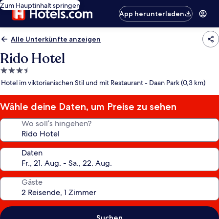
Zum Hauptinhalt springen
App herunterladen
Alle Unterkünfte anzeigen
Rido Hotel
3.5-
Sterne-
Hotel im viktorianischen Stil und mit Restaurant - Daan Park (0,3 km)
Unterkunft
Wähle deine Daten, um Preise zu sehen
Wo soll’s hingehen?
Daten
Gäste
Suchen