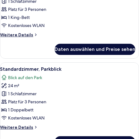
1 Schlafzimmer
Deluxe-
Zimmer
Platz für 3 Personen
anzeigen
1 King-Bett
Kostenloses WLAN
Weitere
Weitere Details
Details
für
Daten auswählen und Preise sehen
Deluxe-
Zimmer
Alle
Ein Hotelzimmer mit einem großen Bett
14
Standardzimmer, Parkblick
Fotos
Blick auf den Park
für
24 m²
Standardzimmer,
Parkblick
1 Schlafzimmer
anzeigen
Platz für 3 Personen
1 Doppelbett
Kostenloses WLAN
Weitere
Weitere Details
Details
für