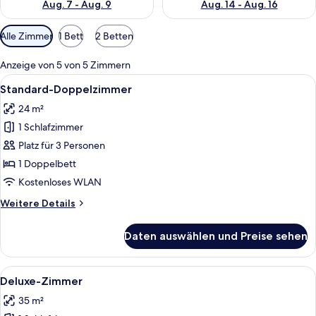
Aug. 7 - Aug. 9
Aug. 14 - Aug. 16
Verfügbare
Alle Zimmer
1 Bett
2 Betten
Filter
für
Anzeige von 5 von 5 Zimmern
Zimmer
Alle
Ein Hotelzimmer mit einem großen Bet
9
Standard-Doppelzimmer
Fotos
24 m²
für
1 Schlafzimmer
Standard-
Doppelzimmer
Platz für 3 Personen
anzeigen
1 Doppelbett
Kostenloses WLAN
Weitere
Weitere Details
Details
für
Daten auswählen und Preise sehen
Standard-
Doppelzimmer
Alle
Ein Hotelzimmer mit einem großen Bet
18
Deluxe-Zimmer
Fotos
35 m²
für