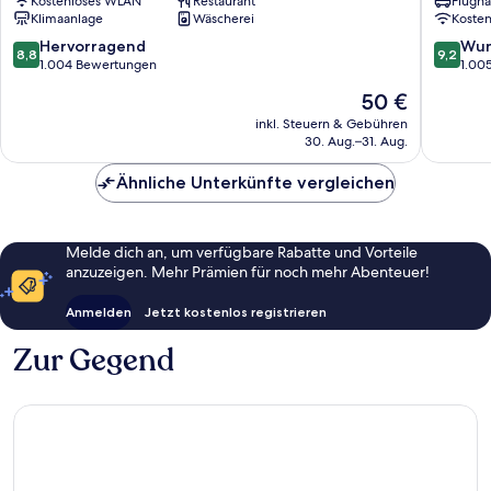
Kostenloses WLAN
Restaurant
Flugha
Dongmen
Park
Klimaanlage
Wäscherei
Koste
Zhongzheng
Branch
Daan
8.8
9.2
Hervorragend
Wun
8,8
9,2
von
von
1.004 Bewertungen
1.00
10,
10,
Der
50 €
Hervorragend,
Wunder
Preis
1.004
1.005
inkl. Steuern & Gebühren
beträgt
30. Aug.–31. Aug.
Bewertungen
Bewert
50 €
Ähnliche Unterkünfte vergleichen
Melde dich an, um verfügbare Rabatte und Vorteile
anzuzeigen. Mehr Prämien für noch mehr Abenteuer!
Anmelden
Jetzt kostenlos registrieren
Zur Gegend