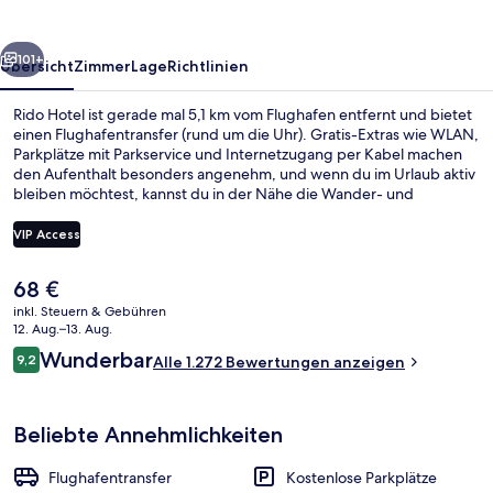
rück
Weiter
101+
Übersicht
Zimmer
Lage
Richtlinien
Rido Hotel ist gerade mal 5,1 km vom Flughafen entfernt und bietet
einen Flughafentransfer (rund um die Uhr). Gratis-Extras wie WLAN,
Parkplätze mit Parkservice und Internetzugang per Kabel machen
den Aufenthalt besonders angenehm, und wenn du im Urlaub aktiv
bleiben möchtest, kannst du in der Nähe die Wander- und
Radwege nutzen. Dieses Hotel im viktorianischen Stil ist außerdem
höchstens 10 Gehminuten entfernt von: Daan Park und Blumen-
VIP Access
und Jademarkt Jianguo. Andere Reisende schätzen die Lage für die
Möglichkeiten zum Sightseeing und die Nähe zu öffentlichen
Der
68 €
Verkehrsmitteln: Die U-Bahn-Station Daan Park ist 3 und die
Blick auf die Stadt
aktuelle
Dongmen Bahnhof ist 7 Gehminuten entfernt.
inkl. Steuern & Gebühren
Preis
12. Aug.–13. Aug.
beträgt
Bewertungen
Wunderbar
9,2
Alle 1.272 Bewertungen anzeigen
68 €.
9,2 von 10.
Beliebte Annehmlichkeiten
Flughafentransfer
Kostenlose Parkplätze