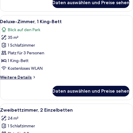
Daten auswählen und Preise sehen
Standardzimmer,
Parkblick
Alle
Ein Hotelzimmer mit einem großen Bett,
13
Deluxe-Zimmer, 1 King-Bett
Fotos
Blick auf den Park
für
35 m²
Deluxe-
Zimmer,
1 Schlafzimmer
1 King-
Platz für 3 Personen
Bett
1 King-Bett
anzeigen
Kostenloses WLAN
Weitere
Weitere Details
Details
für
Daten auswählen und Preise sehen
Deluxe-
Zimmer,
1 King-
Alle
Zweibettzimmer, 2 Einzelbetten | Daun
10
Bett
Zweibettzimmer, 2 Einzelbetten
Fotos
24 m²
für
1 Schlafzimmer
Zweibettzimmer,