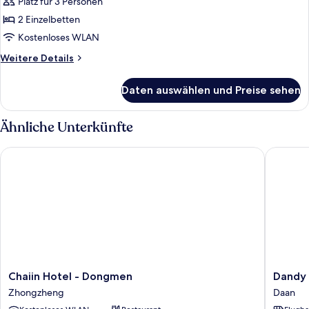
2 Einzelbetten
Platz für 3 Personen
anzeigen
2 Einzelbetten
Kostenloses WLAN
Weitere
Weitere Details
Details
für
Daten auswählen und Preise sehen
Zweibettzimmer,
2 Einzelbetten
Ähnliche Unterkünfte
Chaiin Hotel - Dongmen
Dandy Ho
Chaiin
Dandy
Chaiin Hotel - Dongmen
Dandy 
Hotel
Hotel
Zhongzheng
Daan
-
Daan