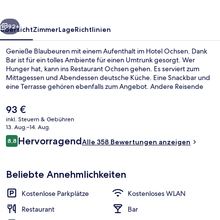
rück
Weiter
92+
Übersicht
Zimmer
Lage
Richtlinien
Genieße Blaubeuren mit einem Aufenthalt im Hotel Ochsen. Dank
Bar ist für ein tolles Ambiente für einen Umtrunk gesorgt. Wer
Hunger hat, kann ins Restaurant Ochsen gehen. Es serviert zum
Mittagessen und Abendessen deutsche Küche. Eine Snackbar und
eine Terrasse gehören ebenfalls zum Angebot. Andere Reisende
loben den allgemeinen Zustand der Unterkunft.
Der
93 €
aktuelle
inkl. Steuern & Gebühren
Preis
13. Aug.–14. Aug.
Innenbereich
beträgt
Bewertungen
Hervorragend
8,8
Alle 358 Bewertungen anzeigen
93 €.
8,8 von 10.
Beliebte Annehmlichkeiten
Kostenlose Parkplätze
Kostenloses WLAN
Restaurant
Bar