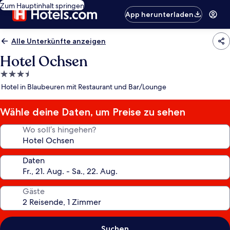
Zum Hauptinhalt springen
App herunterladen
Alle Unterkünfte anzeigen
Hotel Ochsen
3.5-
Sterne-
Hotel in Blaubeuren mit Restaurant und Bar/Lounge
Unterkunft
Wähle deine Daten, um Preise zu sehen
Wo soll’s hingehen?
Daten
Gäste
Suchen