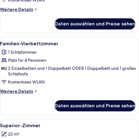
Kostenloses WLAN
(kleiner
und
Weitere
Weitere Details
Details
günstiger
für
als
Daten auswählen und Preise sehen
Economy-
andere
Einzelzimmer
Zimmer)
(kleiner
Alle
Familien-Vierbettzimmer | Hochwertig
5
und
anzeigen
Familien-Vierbettzimmer
Fotos
günstiger
1 Schlafzimmer
als
für
andere
Platz für 4 Personen
Familien-
Zimmer)
Vierbettzimmer
2 Einzelbetten und 1 Doppelbett ODER 1 Doppelbett und 1 großes
Schlafsofa
anzeigen
Kostenloses WLAN
Weitere
Weitere Details
Details
für
Daten auswählen und Preise sehen
Familien-
Vierbettzimmer
Alle
Ein modernes Hotelzimmer mit einem H
11
Superior-Zimmer
Fotos
22 m²
für