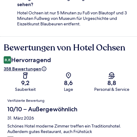
sehen?
Hotel Ochsen ist nur 5 Minuten zu Fuß von Blautopf und 3
Minuten Fußweg von Museum für Urgeschichte und
Eiszeitkunst Blaubeuren entfernt.
Bewertungen von Hotel Ochsen
Bewertungen
Hervorragend
8,8
358 Bewertungen
9,2
8,6
8,8
Sauberkeit
Lage
Personal & Service
Bewertungen
Verifizierte Bewertung
10/10 – Außergewöhnlich
31. März 2026
Schönes Hotel moderne Zimmer treffen ein Traditionshotel.
Außerdem gutes Restaurant, auch Frühstück