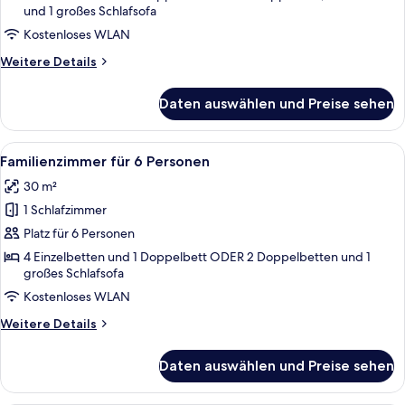
und 1 großes Schlafsofa
Personen
anzeigen
Kostenloses WLAN
Weitere
Weitere Details
Details
für
Daten auswählen und Preise sehen
Familienzimmer
für
5
Alle
Ein Zimmer mit einem Bett, einer blu
8
Personen
Familienzimmer für 6 Personen
Fotos
30 m²
für
1 Schlafzimmer
Familienzimmer
für
Platz für 6 Personen
6
4 Einzelbetten und 1 Doppelbett ODER 2 Doppelbetten und 1
großes Schlafsofa
Personen
anzeigen
Kostenloses WLAN
Weitere
Weitere Details
Details
für
Daten auswählen und Preise sehen
Familienzimmer
für
6