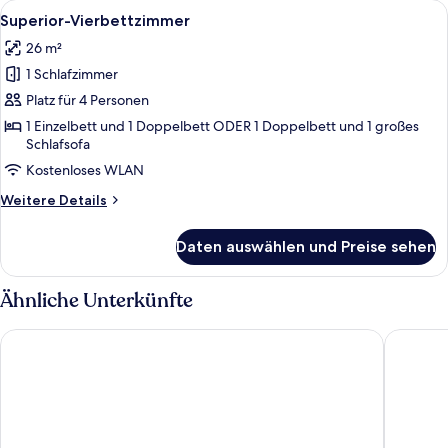
Alle
Ein modernes Hotelzimmer mit einem H
11
Personen
Superior-Vierbettzimmer
Fotos
26 m²
für
1 Schlafzimmer
Superior-
Vierbettzimmer
Platz für 4 Personen
anzeigen
1 Einzelbett und 1 Doppelbett ODER 1 Doppelbett und 1 großes
Schlafsofa
Kostenloses WLAN
Weitere
Weitere Details
Details
für
Daten auswählen und Preise sehen
Superior-
Vierbettzimmer
Ähnliche Unterkünfte
Gasthof Hotel zum Ochsen
Boutiqu