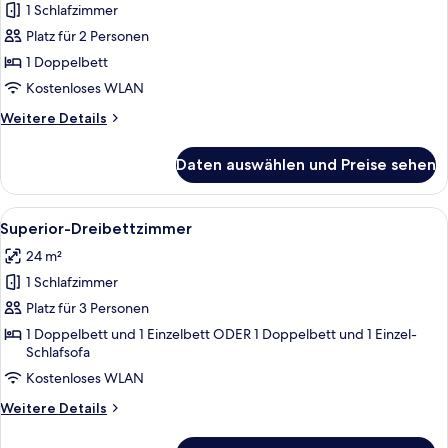
1 Schlafzimmer
Superior-
Zimmer
Platz für 2 Personen
anzeigen
1 Doppelbett
Kostenloses WLAN
Weitere
Weitere Details
Details
für
Daten auswählen und Preise sehen
Superior-
Zimmer
Alle
Ein Schlafzimmer mit zwei Betten, ei
12
Superior-Dreibettzimmer
Fotos
24 m²
für
1 Schlafzimmer
Superior-
Dreibettzimmer
Platz für 3 Personen
anzeigen
1 Doppelbett und 1 Einzelbett ODER 1 Doppelbett und 1 Einzel-
Schlafsofa
Kostenloses WLAN
Weitere
Weitere Details
Details
für