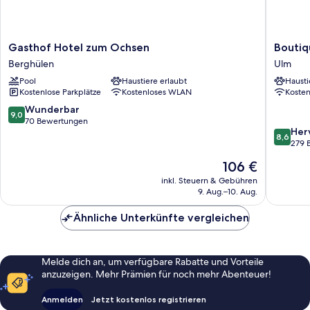
Gasthof
Boutiqu
Gasthof Hotel zum Ochsen
Boutiq
Hotel
Hotel
Berghülen
Ulm
zum
by
Pool
Haustiere erlaubt
Hausti
Ochsen
EMPA
Kostenlose Parkplätze
Kostenloses WLAN
Koste
Berghülen
Ulm
9.0
Wunderbar
9,0
von
70 Bewertungen
8.6
Her
10,
8,6
von
279 
Wunderbar,
10,
70
Der
106 €
Hervorr
Bewertungen
Preis
279
inkl. Steuern & Gebühren
beträgt
9. Aug.–10. Aug.
Bewert
106 €
Ähnliche Unterkünfte vergleichen
Melde dich an, um verfügbare Rabatte und Vorteile
anzuzeigen. Mehr Prämien für noch mehr Abenteuer!
Anmelden
Jetzt kostenlos registrieren