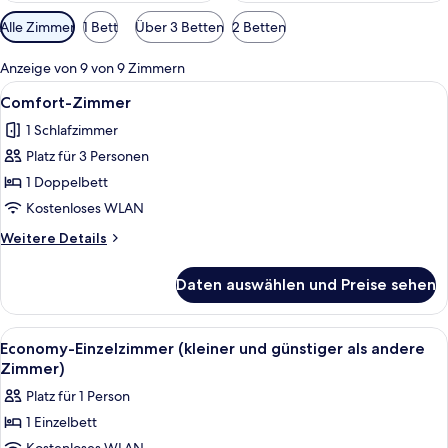
Verfügbare
Alle Zimmer
1 Bett
Über 3 Betten
2 Betten
Filter
für
Anzeige von 9 von 9 Zimmern
Zimmer
Alle
Ein modernes Hotelzimmer mit einem g
8
Comfort-Zimmer
Fotos
1 Schlafzimmer
für
Platz für 3 Personen
Comfort-
Zimmer
1 Doppelbett
anzeigen
Kostenloses WLAN
Weitere
Weitere Details
Details
für
Daten auswählen und Preise sehen
Comfort-
Zimmer
Alle
Ein Schlafzimmer mit Holzschrank, Be
8
Economy-Einzelzimmer (kleiner und günstiger als andere
Fotos
Zimmer)
für
Platz für 1 Person
Economy-
1 Einzelbett
Einzelzimmer