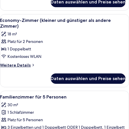
Daten auswählen und Preise sehen
Superior-
Dreibettzimmer
Alle
Ein modernes Hotelzimmer mit Holzbod
6
Economy-Zimmer (kleiner und günstiger als andere
Fotos
Zimmer)
für
18 m²
Economy-
Platz für 2 Personen
Zimmer
1 Doppelbett
(kleiner
und
Kostenloses WLAN
günstiger
Weitere
Weitere Details
als
Details
für
andere
Daten auswählen und Preise sehen
Economy-
Zimmer)
Zimmer
anzeigen
(kleiner
Alle
Ein Hotelzimmer mit zwei Betten, einem
14
und
Familienzimmer für 5 Personen
Fotos
günstiger
30 m²
als
für
andere
1 Schlafzimmer
Familienzimmer
Zimmer)
für
Platz für 5 Personen
5
3 Einzelbetten und 1 Doppelbett ODER 1 Doppelbett, 1 Einzelbett