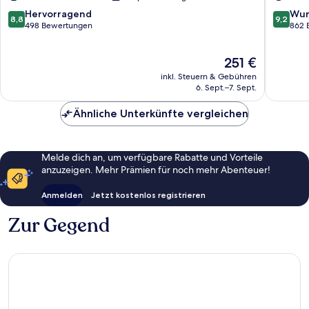
Isora
Abama
Guia
Guia
8.8
9.2
Hervorragend
Wun
8,8
9,2
de
de
von
von
498 Bewertungen
862 
Isora
Isora
10,
10,
Hervorragend,
Wunder
Der
251 €
498
862
Preis
Bewertungen
Bewert
inkl. Steuern & Gebühren
beträgt
6. Sept.–7. Sept.
251 €
Ähnliche Unterkünfte vergleichen
Melde dich an, um verfügbare Rabatte und Vorteile
anzuzeigen. Mehr Prämien für noch mehr Abenteuer!
Anmelden
Jetzt kostenlos registrieren
Zur Gegend