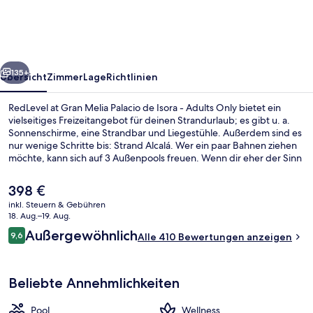
Melia
Palacio
de
rück
Weiter
Isora
135+
Übersicht
Zimmer
Lage
Richtlinien
-
RedLevel at Gran Melia Palacio de Isora - Adults Only bietet ein
Adults
vielseitiges Freizeitangebot für deinen Strandurlaub; es gibt u. a.
Sonnenschirme, eine Strandbar und Liegestühle. Außerdem sind es
Only
nur wenige Schritte bis: Strand Alcalá. Wer ein paar Bahnen ziehen
möchte, kann sich auf 3 Außenpools freuen. Wenn dir eher der Sinn
nach Entspannung steht, kannst du dich im Wellnessbereich mit
Tiefengewebe-Massagen, Aromatherapie und ayurvedischen
Der
398 €
Anwendungen verwöhnen lassen. La Terrasse, eins von 9
aktuelle
inkl. Steuern & Gebühren
Restaurants, serviert lokale und internationale Küche und ist zum
Preis
18. Aug.–19. Aug.
Abendessen geöffnet. Als weitere Highlights bietet dieses Hotel im
3 Außenpools, Cabañas (gegen Gebüh
beträgt
Bewertungen
luxuriösen Stil einen rund um die Uhr geöffneten Fitnessbereich,
Außergewöhnlich
9,6
Alle 410 Bewertungen anzeigen
398 €.
9,6 von 10.
eine Snackbar und 2 Poolbars.
Beliebte Annehmlichkeiten
Pool
Wellness