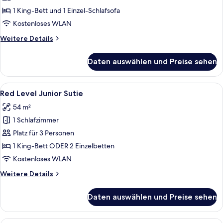
Suite
1 King-Bett und 1 Einzel-Schlafsofa
anzeigen
Kostenloses WLAN
Weitere
Weitere Details
Details
für
Daten auswählen und Preise sehen
Red
Level
Grand
Alle
Ein Hotelzimmer mit einem großen Bett
10
Suite
Red Level Junior Sutie
Fotos
54 m²
für
1 Schlafzimmer
Red
Level
Platz für 3 Personen
Junior
1 King-Bett ODER 2 Einzelbetten
Sutie
Kostenloses WLAN
anzeigen
Weitere
Weitere Details
Details
für
Daten auswählen und Preise sehen
Red
Level
Junior