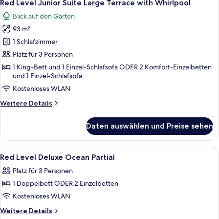
7
Suite
Red Level Junior Suite Large Terrace with Whirlpool
Fotos
Ocean
Blick auf den Garten
Partial
für
View
93 m²
Red
with
Level
1 Schlafzimmer
Whirlpool
Junior
Platz für 3 Personen
Suite
1 King-Bett und 1 Einzel-Schlafsofa ODER 2 Komfort-Einzelbetten
Large
und 1 Einzel-Schlafsofa
Terrace
Kostenloses WLAN
with
Weitere
Weitere Details
Whirlpool
Details
anzeigen
für
Daten auswählen und Preise sehen
Red
Level
Junior
Alle
Hochwertige Bettwaren, Minibar, Zi
3
Suite
Red Level Deluxe Ocean Partial
Fotos
Large
Platz für 3 Personen
Terrace
für
with
1 Doppelbett ODER 2 Einzelbetten
Red
Whirlpool
Level
Kostenloses WLAN
Deluxe
Weitere
Weitere Details
Details