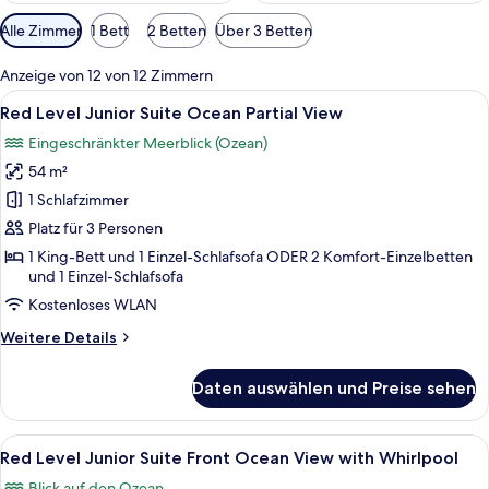
Verfügbare
Alle Zimmer
1 Bett
2 Betten
Über 3 Betten
Filter
für
Anzeige von 12 von 12 Zimmern
Zimmer
Alle
Ein Balkon mit Korbmöbeln, einem Buc
8
Red Level Junior Suite Ocean Partial View
Fotos
Eingeschränkter Meerblick (Ozean)
für
54 m²
Red
Level
1 Schlafzimmer
Junior
Platz für 3 Personen
Suite
1 King-Bett und 1 Einzel-Schlafsofa ODER 2 Komfort-Einzelbetten
Ocean
und 1 Einzel-Schlafsofa
Partial
Kostenloses WLAN
View
Weitere
Weitere Details
anzeigen
Details
für
Daten auswählen und Preise sehen
Red
Level
Junior
Alle
Ein Balkon mit Meerblick, ein Pool u
12
Suite
Red Level Junior Suite Front Ocean View with Whirlpool
Fotos
Ocean
Blick auf den Ozean