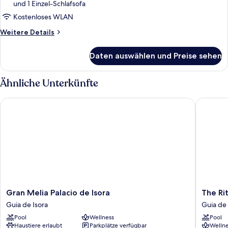
und 1 Einzel-Schlafsofa
Kostenloses WLAN
Weitere
Weitere Details
Details
für
Daten auswählen und Preise sehen
Red
Level
2
Ähnliche Unterkünfte
Villas
with
Gran Melia Palacio de Isora
The Ritz
Private
Pool
Gran
The
Gran Melia Palacio de Isora
The Ri
Melia
Ritz-
Guia de Isora
Guia de 
Palacio
Carlton
Pool
Wellness
Pool
de
Tenerife
Haustiere erlaubt
Parkplätze verfügbar
Wellne