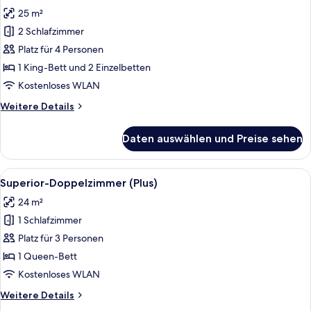
Fotos
Zweibettzimmer
25 m²
(Small)
für
2 Schlafzimmer
Familienzimmer,
2 Schlafzimmer
Platz für 4 Personen
anzeigen
1 King-Bett und 2 Einzelbetten
Kostenloses WLAN
Weitere
Weitere Details
Details
für
Daten auswählen und Preise sehen
Familienzimmer,
2 Schlafzimmer
Alle
Ein Hotelzimmer mit großem Fenster, S
7
Superior-Doppelzimmer (Plus)
Fotos
24 m²
für
1 Schlafzimmer
Superior-
Doppelzimmer
Platz für 3 Personen
(Plus)
1 Queen-Bett
anzeigen
Kostenloses WLAN
Weitere
Weitere Details
Details