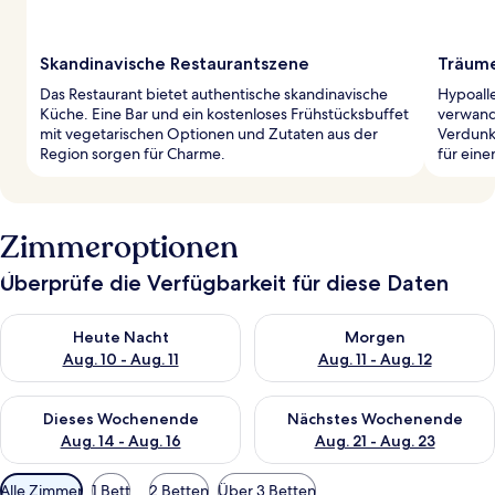
Skandinavische Restaurantszene
Träume
Das Restaurant bietet authentische skandinavische
Hypoall
Küche. Eine Bar und ein kostenloses Frühstücksbuffet
verwand
mit vegetarischen Optionen und Zutaten aus der
Verdunk
Region sorgen für Charme.
für ein
Zimmeroptionen
Überprüfe die Verfügbarkeit für diese Daten
Überprüfe die Verfügbarkeit für heute Nacht, Aug. 10 - Aug. 11
Überprüfe die Verfügbarkeit fü
Heute Nacht
Morgen
Aug. 10 - Aug. 11
Aug. 11 - Aug. 12
Überprüfe die Verfügbarkeit für dieses Wochenende, Aug. 14 -
Überprüfe die Verfügbarkeit f
Dieses Wochenende
Nächstes Wochenende
Aug. 14 - Aug. 16
Aug. 21 - Aug. 23
Verfügbare
Alle Zimmer
1 Bett
2 Betten
Über 3 Betten