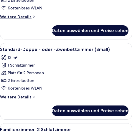
2 Einzelbetten
Kostenloses WLAN
Weitere
Weitere Details
Details
für
Daten auswählen und Preise sehen
Superior-
Doppelzimmer
Alle
Ein Hotelzimmer mit zwei Betten, ein
8
Standard-Doppel- oder -Zweibettzimmer (Small)
Fotos
13 m²
für
1 Schlafzimmer
Standard-
Doppel-
Platz für 2 Personen
oder
2 Einzelbetten
-
Kostenloses WLAN
Zweibettzimmer
Weitere
Weitere Details
(Small)
Details
anzeigen
für
Daten auswählen und Preise sehen
Standard-
Doppel-
oder
Alle
Ein modernes Hotelzimmer mit einem g
6
-
Familienzimmer, 2 Schlafzimmer