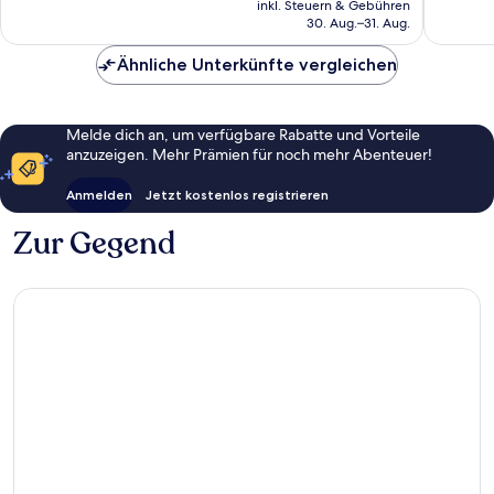
gut,
1.019
inkl. Steuern & Gebühren
beträgt
30. Aug.–31. Aug.
1.007
Bewert
143 €
Bewertungen
Ähnliche Unterkünfte vergleichen
Melde dich an, um verfügbare Rabatte und Vorteile
anzuzeigen. Mehr Prämien für noch mehr Abenteuer!
Anmelden
Jetzt kostenlos registrieren
Zur Gegend