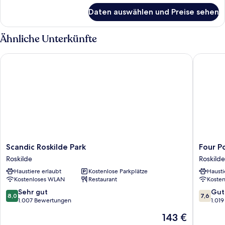
für
Daten auswählen und Preise sehen
Superior-
Doppelzimmer
(Plus)
Ähnliche Unterkünfte
Scandic Roskilde Park
Four Poi
Scandic
Four
Scandic Roskilde Park
Four P
Roskilde
Points
Roskilde
Roskilde
Park
Flex
Haustiere erlaubt
Kostenlose Parkplätze
Hausti
Roskilde
by
Kostenloses WLAN
Restaurant
Koste
Sherato
Roskilde
8.0
7.6
Sehr gut
Gut
8,0
7,6
Roskilde
von
von
1.007 Bewertungen
1.01
10,
10,
Der
143 €
Sehr
Gut,
Preis