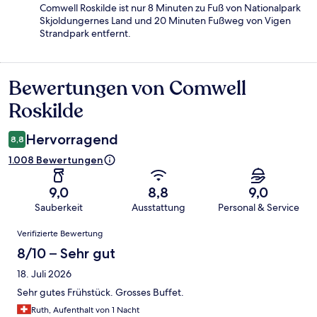
Comwell Roskilde ist nur 8 Minuten zu Fuß von Nationalpark
Skjoldungernes Land und 20 Minuten Fußweg von Vigen
Strandpark entfernt.
Bewertungen von Comwell
Bewertungen
Roskilde
Hervorragend
8,8
1.008 Bewertungen
9,0
8,8
9,0
Sauberkeit
Ausstattung
Personal & Service
Bewertungen
Verifizierte Bewertung
8/10 – Sehr gut
18. Juli 2026
Sehr gutes Frühstück. Grosses Buffet.
Ruth, Aufenthalt von 1 Nacht