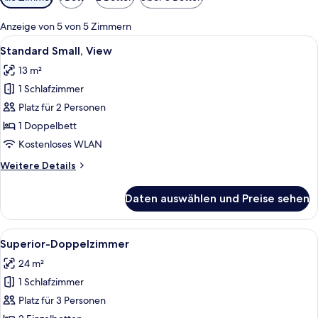
Filter
für
Anzeige von 5 von 5 Zimmern
Zimmer
Alle
Ein modernes Hotelzimmer mit einem g
6
Standard Small, View
Fotos
13 m²
für
1 Schlafzimmer
Standard
Small,
Platz für 2 Personen
View
1 Doppelbett
anzeigen
Kostenloses WLAN
Weitere
Weitere Details
Details
für
Daten auswählen und Preise sehen
Standard
Small,
View
Alle
Ein Hotelzimmer mit einem großen Bett
6
Superior-Doppelzimmer
Fotos
24 m²
für
1 Schlafzimmer
Superior-
Doppelzimmer
Platz für 3 Personen
anzeigen