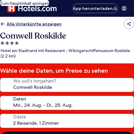
Zum Hauptinhalt springen
App herunterladen
Alle Unterkünfte anzeigen
Comwell Roskilde
4.0-
Sterne-
Hotel am Stadtrand mit Restaurant - Wikingerschiffsmuseum Roskilde
Unterkunft
(2,2 km)
Wähle deine Daten, um Preise zu sehen
Wo soll’s hingehen?
Daten
Gäste