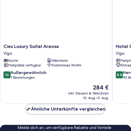
Cíes
Hotel
Cíes Luxury Suitel Areosa
Hotel 
Luxury
Compost
Vigo
Vigo
Suitel
Vigo
Küche
Wäscherei
Parkpl
Areosa
Vigo
Parkplätze verfügbar
Kostenloses WLAN
Klimaa
Vigo
10.0
8.8
Außergewöhnlich
Her
10
8,8
von
von
7 Bewertungen
151 
10,
10,
Der
284 €
Außergewöhnlich,
Hervorr
Preis
7
151
inkl. Steuern & Gebühren
beträgt
10. Aug.–11. Aug.
Bewertungen
Bewert
284 €
Ähnliche Unterkünfte vergleichen
Melde dich an, um verfügbare Rabatte und Vorteile