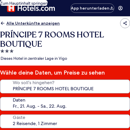
Zum Hauptinhalt springen
App herunterladen
Alle Unterkünfte anzeigen
PRÍNCIPE 7 ROOMS HOTEL
BOUTIQUE
3.0-
Sterne-
Dieses Hotel in zentraler Lage in Vigo
Unterkunft
Wähle deine Daten, um Preise zu sehen
Wo soll’s hingehen?
Daten
Gäste