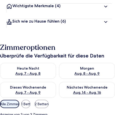
Wichtigste Merkmale
(4)
Sich wie zu Hause fühlen
(6)
Zimmeroptionen
Überprüfe die Verfügbarkeit für diese Daten
Überprüfe die Verfügbarkeit für heute Nacht, Aug. 7 - Aug. 8.
Überprüfe die Verfügbarkeit f
Heute Nacht
Morgen
Aug. 7 - Aug. 8
Aug. 8 - Aug. 9
Überprüfe die Verfügbarkeit für dieses Wochenende, Aug. 7 - 
Überprüfe die Verfügbarkeit f
Dieses Wochenende
Nächstes Wochenende
Aug. 7 - Aug. 9
Aug. 14 - Aug. 16
Verfügbare
Alle Zimmer
1 Bett
2 Betten
Filter
für
Anzeige von 3 von 3 Zimmern