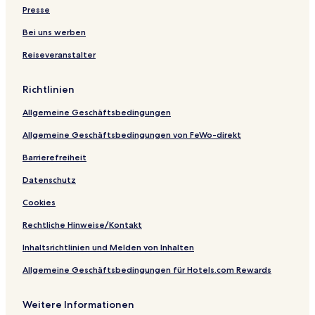
s
e
&
t
o
Presse
s
s
S
a
o
p
r
Bei uns werben
r
a
i
Reiseveranstalter
t
a
O
C
Richtlinien
a
s
Allgemeine Geschäftsbedingungen
t
r
Allgemeine Geschäftsbedingungen von FeWo-direkt
o
-
Barrierefreiheit
C
Datenschutz
a
m
Cookies
p
u
Rechtliche Hinweise/Kontakt
s
A
Inhaltsrichtlinien und Melden von Inhalten
c
Allgemeine Geschäftsbedingungen für Hotels.com Rewards
c
o
m
Weitere Informationen
m