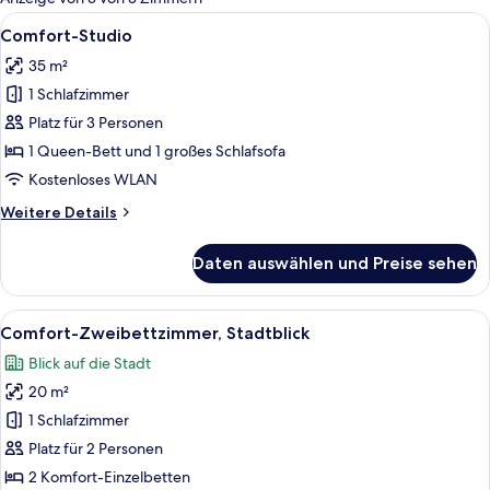
Zimmer
Alle
Ein modernes Wohnzimmer mit schrägve
23
Comfort-Studio
Fotos
35 m²
für
1 Schlafzimmer
Comfort-
Studio
Platz für 3 Personen
anzeigen
1 Queen-Bett und 1 großes Schlafsofa
Kostenloses WLAN
Weitere
Weitere Details
Details
für
Daten auswählen und Preise sehen
Comfort-
Studio
Alle
Ein ordentlich bezogenes Bett mit we
17
Comfort-Zweibettzimmer, Stadtblick
Fotos
Blick auf die Stadt
für
20 m²
Comfort-
Zweibettzimmer,
1 Schlafzimmer
Stadtblick
Platz für 2 Personen
anzeigen
2 Komfort-Einzelbetten