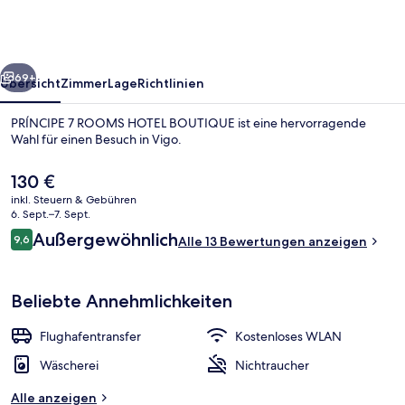
HOTEL
BOUTIQUE
rück
Weiter
69+
Übersicht
Zimmer
Lage
Richtlinien
PRÍNCIPE 7 ROOMS HOTEL BOUTIQUE ist eine hervorragende
Wahl für einen Besuch in Vigo.
Der
130 €
aktuelle
inkl. Steuern & Gebühren
Preis
6. Sept.–7. Sept.
beträgt
Bewertungen
Außergewöhnlich
9,6
Alle 13 Bewertungen anzeigen
130 €.
9,6 von 10.
Comfort-Zweibettzimmer, Stadtblick | 
Beliebte Annehmlichkeiten
Flughafentransfer
Kostenloses WLAN
Wäscherei
Nichtraucher
Alle anzeigen