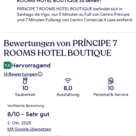
ROOMS HOTEL BOUTIQUE zu sehen?
PRÍNCIPE 7 ROOMS HOTEL BOUTIQUE befindet sich in
Santiago de Vigo, nur 5 Minuten zu Fuß von Centro Príncipe
und 7 Minuten Fußweg von Centro Comercial A Laxe entfernt.
Bewertungen von PRÍNCIPE 7
Bewertungen
ROOMS HOTEL BOUTIQUE
Hervorragend
9,6
13 Bewertungen
10
8,0
10
Sauberkeit
Ausstattung
Personal & Service
Bewertungen
Verifizierte Bewertung
8/10 – Sehr gut
2. Okt. 2025
Mit Google übersetzen