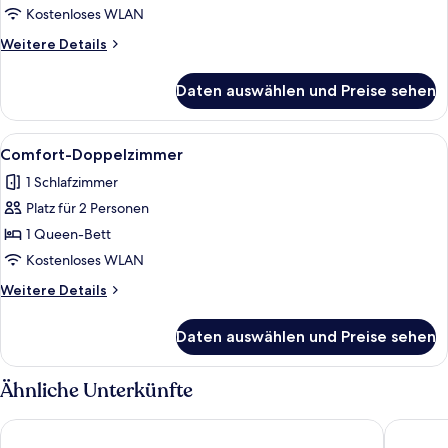
Kostenloses WLAN
Weitere
Weitere Details
Details
für
Daten auswählen und Preise sehen
Comfort-
Zweibettzimmer,
Stadtblick
Alle
Ein ordentlich bezogenes Bett mit w
15
Comfort-Doppelzimmer
Fotos
1 Schlafzimmer
für
Platz für 2 Personen
Comfort-
Doppelzimmer
1 Queen-Bett
anzeigen
Kostenloses WLAN
Weitere
Weitere Details
Details
für
Daten auswählen und Preise sehen
Comfort-
Doppelzimmer
Ähnliche Unterkünfte
Cíes Luxury Suitel Areosa
Hotel C