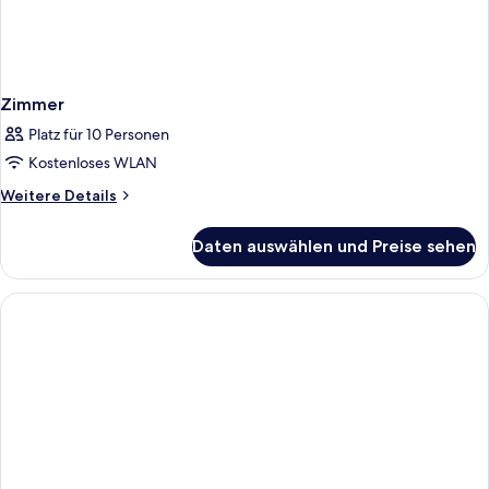
Zimmer
Platz für 10 Personen
Kostenloses WLAN
Weitere
Weitere Details
Details
für
Daten auswählen und Preise sehen
Zimmer