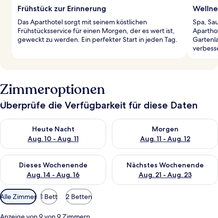
Frühstück zur Erinnerung
Welln
Das Aparthotel sorgt mit seinem köstlichen
Spa, Sa
Frühstücksservice für einen Morgen, der es wert ist,
Apartho
geweckt zu werden. Ein perfekter Start in jeden Tag.
Gartenl
verbesse
Zimmeroptionen
Überprüfe die Verfügbarkeit für diese Daten
Überprüfe die Verfügbarkeit für heute Nacht, Aug. 10 - Aug. 11
Überprüfe die Verfügbarkeit fü
Heute Nacht
Morgen
Aug. 10 - Aug. 11
Aug. 11 - Aug. 12
Überprüfe die Verfügbarkeit für dieses Wochenende, Aug. 14 -
Überprüfe die Verfügbarkeit f
Dieses Wochenende
Nächstes Wochenende
Aug. 14 - Aug. 16
Aug. 21 - Aug. 23
Verfügbare
Alle Zimmer
1 Bett
2 Betten
Filter
für
Anzeige von 9 von 9 Zimmern