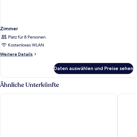
Zimmer
Platz für 8 Personen
Kostenloses WLAN
Weitere
Weitere Details
Details
für
Daten auswählen und Preise sehen
Zimmer
Ähnliche Unterkünfte
Sunset Bay Club
Wyndham