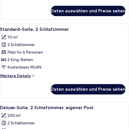
Pool
Details
anzeigen
für
Daten auswählen und Preise sehen
Deluxe-
Suite,
1
Alle
Ein runder Tisch mit vier weißen Stüh
16
Schlafzimmer,
Standard-Suite, 2 Schlafzimmer
Fotos
eigener
70 m²
Pool
für
2 Schlafzimmer
Standard-
Suite,
Platz für 6 Personen
2 Schlafzimmer
2 King-Betten
anzeigen
Kostenloses WLAN
Weitere
Weitere Details
Details
für
Daten auswählen und Preise sehen
Standard-
Suite,
2 Schlafzimmer
Alle
Ein Schwimmbecken mit einer versunke
15
Deluxe-Suite, 2 Schlafzimmer, eigener Pool
Fotos
200 m²
für
2 Schlafzimmer
Deluxe-