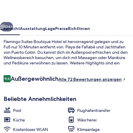
Hotel
rück
Weiter
134+
Übersicht
Ausstattung
Lage
Preise
Richtlinien
Flamingo Suites Boutique Hotel ist hervorragend gelegen und zu
Fuß nur 10 Minuten entfernt von: Playa de Fañabé und Jachthafen
von Puerto Colón. Du kannst dich im Außenpool erfrischen und den
Wellnessbereich besuchen, um dich mit Massagen oder Maniküre
und Pediküre verwöhnen zu lassen. Weitere Highlights sind ein
Whirlpool und eine Sauna und die Apartments bieten tolle
Annehmlichkeiten wie Komfortbadewannen und Küchen.
Bewertungen
Außergewöhnlich
9,6
Alle 72 Bewertungen anzeigen
9,6 von 10.
Außenbereich
Beliebte Annehmlichkeiten
Pool
Flughafentransfer
Küche
Wäscherei
Kostenloses WLAN
Klimaanlage