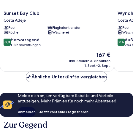
Sunset
Wyndh
Sunset Bay Club
Wyndh
Bay
Residen
Costa Adeje
Costa A
Club
Costa
Pool
Flughafentransfer
Pool
Costa
Adeje
Küche
Wäscherei
Wäsch
Adeje
Costa
Adeje
8.8
9.4
Hervorragend
Auß
8,8
9,4
von
von
1.139 Bewertungen
253 
10,
10,
Der
167 €
Hervorragend,
Außerge
Preis
1.139
253
inkl. Steuern & Gebühren
beträgt
1. Sept.–2. Sept.
Bewertungen
Bewert
167 €
Ähnliche Unterkünfte vergleichen
Melde dich an, um verfügbare Rabatte und Vorteile
anzuzeigen. Mehr Prämien für noch mehr Abenteuer!
Anmelden
Jetzt kostenlos registrieren
Zur Gegend