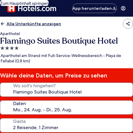
Zum Hauptinhalt springen
App herunterladen
Alle Unterkünfte anzeigen
Aparthotel
Flamingo Suites Boutique Hotel
4.0-
Sterne-
Aparthotel am Strand mit Full-Service-Wellnessbereich - Playa de
Unterkunft
Fañabé (0,8 km)
Wähle deine Daten, um Preise zu sehen
Wo soll’s hingehen?
Daten
Gäste