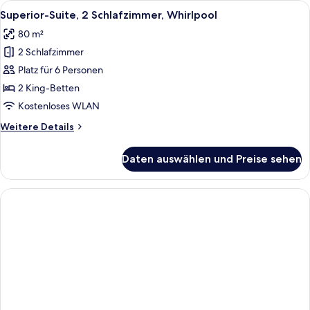
Alle
Eine Dachterrasse mit Liegestühlen, 
14
Whirlpool
Superior-Suite, 2 Schlafzimmer, Whirlpool
Fotos
80 m²
für
2 Schlafzimmer
Superior-
Suite,
Platz für 6 Personen
2 Schlafzimmer,
2 King-Betten
Whirlpool
Kostenloses WLAN
anzeigen
Weitere
Weitere Details
Details
für
Daten auswählen und Preise sehen
Superior-
Suite,
2 Schlafzimmer,
Whirlpool