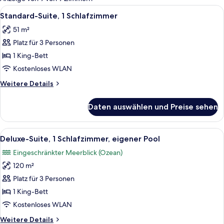
Zimmer
Alle
Ein Balkon mit einem runden Tisch un
16
Standard-Suite, 1 Schlafzimmer
Fotos
51 m²
für
Platz für 3 Personen
Standard-
Suite,
1 King-Bett
1
Kostenloses WLAN
Schlafzimmer
Weitere
Weitere Details
anzeigen
Details
für
Daten auswählen und Preise sehen
Standard-
Suite,
1
Alle
Ein Poolbereich auf dem Dach mit Lieg
17
Schlafzimmer
Deluxe-Suite, 1 Schlafzimmer, eigener Pool
Fotos
Eingeschränkter Meerblick (Ozean)
für
120 m²
Deluxe-
Suite,
Platz für 3 Personen
1
1 King-Bett
Schlafzimmer,
Kostenloses WLAN
eigener
Weitere
Weitere Details