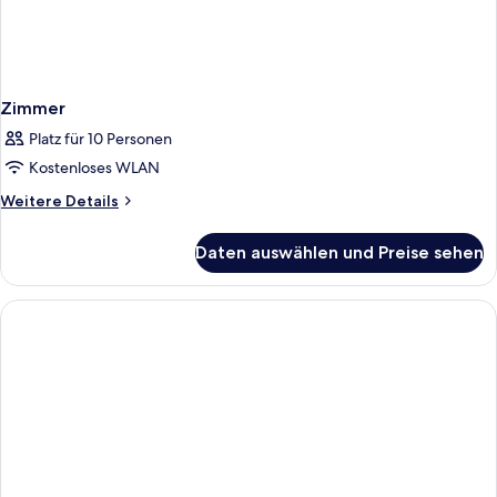
Zimmer
Platz für 10 Personen
Kostenloses WLAN
Weitere
Weitere Details
Details
für
Daten auswählen und Preise sehen
Zimmer