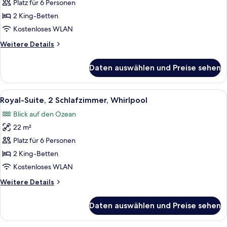
Suite,
Platz für 6 Personen
2 Schlafzimmer,
2 King-Betten
eigener
Kostenloses WLAN
Pool
Weitere
Weitere Details
anzeigen
Details
für
Daten auswählen und Preise sehen
Deluxe-
Suite,
2 Schlafzimmer,
Alle
Ein Hotelzimmer mit einem großen Bet
24
eigener
Royal-Suite, 2 Schlafzimmer, Whirlpool
Fotos
Pool
Blick auf den Ozean
für
22 m²
Royal-
Suite,
Platz für 6 Personen
2 Schlafzimmer,
2 King-Betten
Whirlpool
Kostenloses WLAN
anzeigen
Weitere
Weitere Details
Details
für
Daten auswählen und Preise sehen
Royal-
Suite,
2 Schlafzimmer,