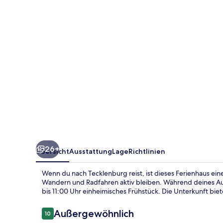
Tecklenburg
26+
Übersicht
Ausstattung
Lage
Richtlinien
Wenn du nach Tecklenburg reist, ist dieses Ferienhaus e
Wandern und Radfahren aktiv bleiben. Während deines Au
bis 11:00 Uhr einheimisches Frühstück. Die Unterkunft bie
Bewertungen
Außergewöhnlich
10
10 von 10.