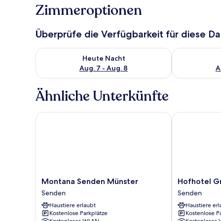
Zimmeroptionen
Überprüfe die Verfügbarkeit für diese D
Überprüfe die Verfügbarkeit für heute Nacht, Aug. 7
Überprüfe die
Heute Nacht
Aug. 7 - Aug. 8
A
Ähnliche Unterkünfte
Montana Senden Münster
Hofhotel Gro
Montana
Hofhotel
Montana Senden Münster
Hofhotel G
Senden
Grothues-
Senden
Senden
Münster
Potthoff
Haustiere erlaubt
Haustiere erl
Senden
Senden
Kostenlose Parkplätze
Kostenlose P