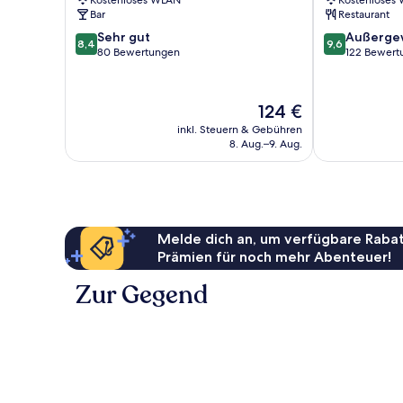
Kostenloses WLAN
Kostenloses
Bar
Restaurant
8.4
9.6
Sehr gut
Außerge
8,4
9,6
von
von
80 Bewertungen
122 Bewert
10,
10,
Sehr
Außergewöhnl
gut,
122
Der
124 €
80
Bewertungen
Preis
inkl. Steuern & Gebühren
Bewertungen
beträgt
8. Aug.–9. Aug.
124 €
Melde dich an, um verfügbare Rabat
Prämien für noch mehr Abenteuer!
Zur Gegend