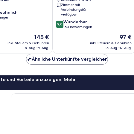
 WLAN
Kostenloses WLAN
Zimmer mit
Verbindungstür
wöhnlich
verfügbar
ungen
9.0
Wunderbar
9,0
von
160 Bewertungen
ich,
10,
Der
Der
145 €
97 €
Wunderbar,
Preis
Preis
160
inkl. Steuern & Gebühren
inkl. Steuern & Gebühren
beträgt
beträgt
8. Aug.–9. Aug.
16. Aug.–17. Aug.
Bewertungen
145 €
97 €
Ähnliche Unterkünfte vergleichen
te und Vorteile anzuzeigen. Mehr