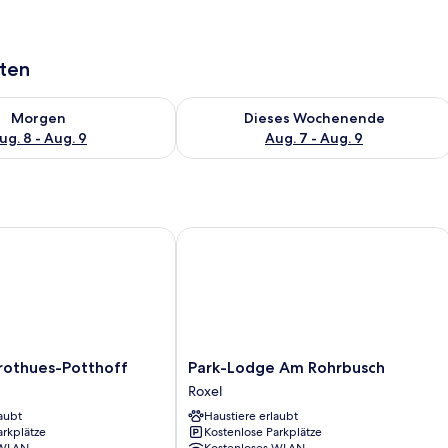
aten
 - Aug. 8.
 Verfügbarkeit für morgen, Aug. 8 - Aug. 9.
Überprüfe die Verfügbarkeit für dies
Morgen
Dieses Wochenende
ug. 8 - Aug. 9
Aug. 7 - Aug. 9
thues-Potthoff
Park-Lodge Am Rohrbusch
Park-
rothues-Potthoff
Park-Lodge Am Rohrbusch
Lodge
Roxel
Am
aubt
Haustiere erlaubt
Rohrbusch
arkplätze
Kostenlose Parkplätze
Roxel