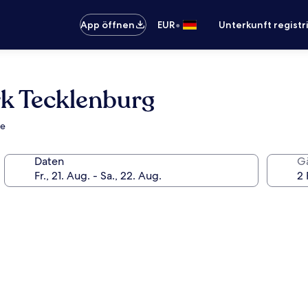
•
App öffnen
EUR
Unterkunft registr
rk Tecklenburg
he
Daten
G