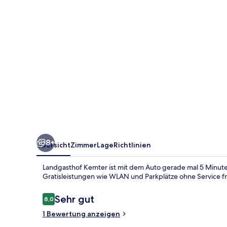
8+
Übersicht
Zimmer
Lage
Richtlinien
Landgasthof Kemter ist mit dem Auto gerade mal 5 Minuten
Gratisleistungen wie WLAN und Parkplätze ohne Service f
Bewertungen
Sehr gut
8,0
8,0 von 10.
1 Bewertung anzeigen