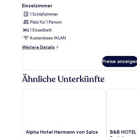
Alle
Ein Hotelzimmer mit einem Hol
für
2
Einzelzimmer
Fotos
Zimmer
1 Schlafzimmer
für
Platz für 1 Person
Einzelzimmer
anzeigen
1 Einzelbett
Kostenloses WLAN
Weitere
Weitere Details
Details
für
Preise anzeige
Einzelzimmer
Ähnliche Unterkünfte
Alpha Hotel Hermann von Salza
B&B HOTEL M
Alpha
B&B
Alpha Hotel Hermann von Salza
B&B HOTEL
Hotel
HOTEL