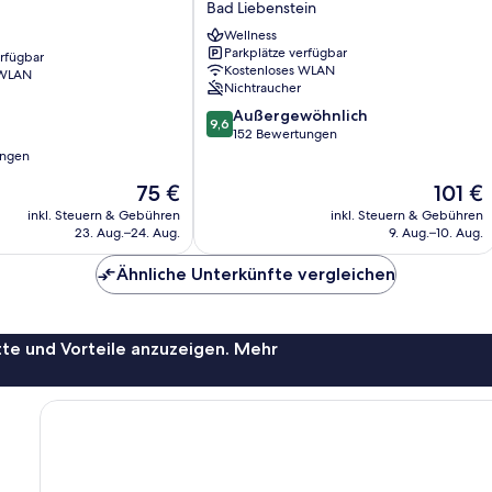
Bad Liebenstein
Georg
Wellness
Bad
Parkplätze verfügbar
erfügbar
Liebenstein
Kostenloses WLAN
 WLAN
Nichtraucher
9.6
Außergewöhnlich
9,6
von
152 Bewertungen
10,
ungen
Außergewöhnlich,
Der
Der
75 €
101 €
152
Preis
Preis
Bewertungen
inkl. Steuern & Gebühren
inkl. Steuern & Gebühren
beträgt
beträgt
23. Aug.–24. Aug.
9. Aug.–10. Aug.
75 €
101 €
Ähnliche Unterkünfte vergleichen
te und Vorteile anzuzeigen. Mehr