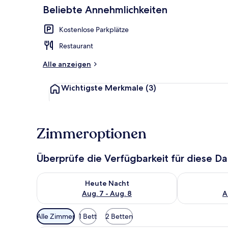
Beliebte Annehmlichkeiten
Außenbereic
Kostenlose Parkplätze
Restaurant
Alle anzeigen
Wichtigste Merkmale
(3)
Zimmeroptionen
Überprüfe die Verfügbarkeit für diese D
Überprüfe die Verfügbarkeit für heute Nacht, Aug. 7
Überprüfe die
Heute Nacht
Aug. 7 - Aug. 8
A
Verfügbare
Alle Zimmer
1 Bett
2 Betten
Filter