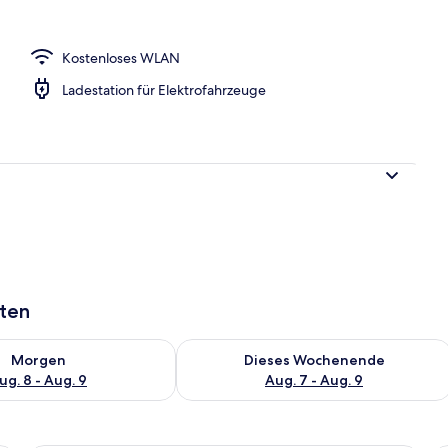
h
Kostenloses WLAN
Ladestation für Elektrofahrzeuge
aten
 - Aug. 8.
 Verfügbarkeit für morgen, Aug. 8 - Aug. 9.
Überprüfe die Verfügbarkeit für dies
Morgen
Dieses Wochenende
ug. 8 - Aug. 9
Aug. 7 - Aug. 9