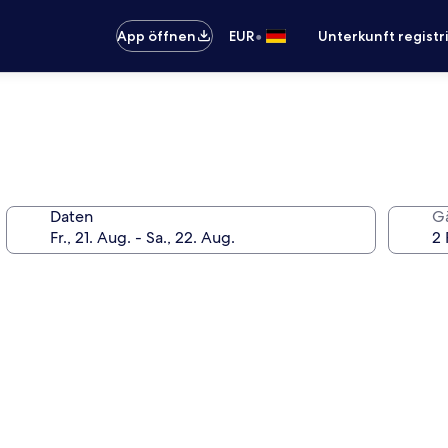
•
App öffnen
EUR
Unterkunft registr
Daten
G