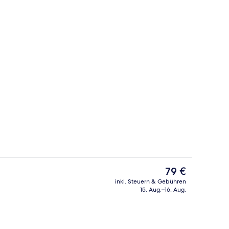
r Zweibettzimmer | Kostenloses WLAN
Restaurant
Der
79 €
aktuelle
inkl. Steuern & Gebühren
Preis
15. Aug.–16. Aug.
ch
Doppel- oder Zweibettzimmer | Bade
beträgt
79 €.