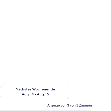
es Wochenende, Aug. 7 - Aug. 9.
Überprüfe die Verfügbarkeit für nächstes Wochenende, Aug. 1
Nächstes Wochenende
Aug. 14 - Aug. 16
Anzeige von 3 von 3 Zimmern