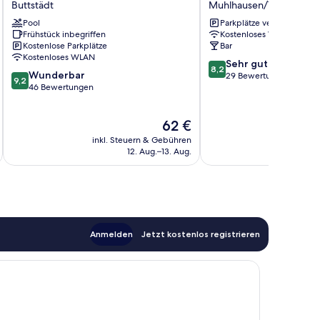
Buttstädt
Muhlhausen/Thuringen
Gästehaus
Der
Pool
Parkplätze verfügbar
Paffrath
Stadtmauer
Frühstück inbegriffen
Kostenloses WLAN
Buttstädt
Muhlhausen/Thuringen
Kostenlose Parkplätze
Bar
Kostenloses WLAN
8.2
Sehr gut
8,2
9.2
Wunderbar
von
29 Bewertungen
9,2
von
46 Bewertungen
10,
10,
Sehr
Wunderbar,
gut,
Der
62 €
46
29
Preis
Bewertungen
Bewertungen
inkl. Steuern & Gebühren
beträgt
12. Aug.–13. Aug.
62 €
Anmelden
Jetzt kostenlos registrieren