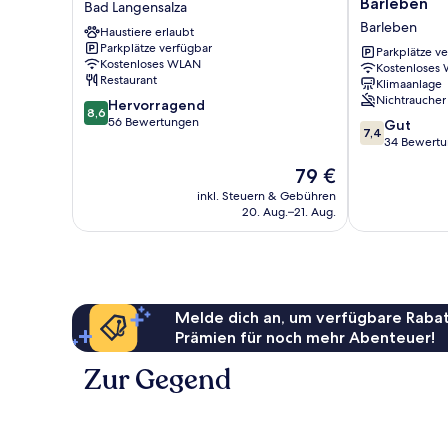
Barleben
Bad Langensalza
Hermann
Magdeburg-
Barleben
Haustiere erlaubt
von
Barleben
Parkplätze verfügbar
Salza
Barleben
Parkplätze v
Kostenloses WLAN
Kostenloses
Bad
Restaurant
Klimaanlage
Langensalza
Nichtraucher
8.6
Hervorragend
8,6
von
56 Bewertungen
7.4
Gut
7,4
10,
von
34 Bewert
Hervorragend,
10,
Der
79 €
56
Gut,
Preis
Bewertungen
34
inkl. Steuern & Gebühren
beträgt
20. Aug.–21. Aug.
Bewertungen
79 €
Melde dich an, um verfügbare Rabat
Prämien für noch mehr Abenteuer!
Zur Gegend