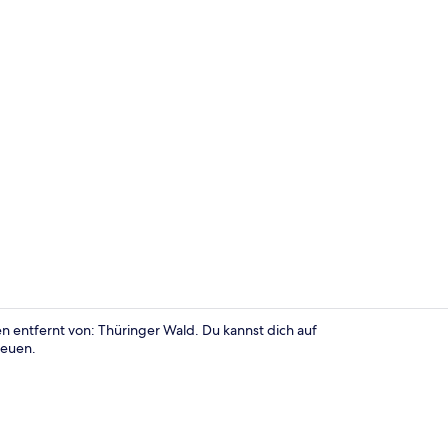
Doppel- ode
 entfernt von: Thüringer Wald. Du kannst dich auf
reuen.
Außenberei