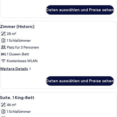
Details
für
Daten auswählen und Preise sehen
Zimmer,
2 Queen-
Betten
Alle
Ein Hotelzimmer mit einem großen Bett
4
(Hacienda)
Zimmer (Historic)
Fotos
28 m²
für
1 Schlafzimmer
Zimmer
(Historic)
Platz für 3 Personen
anzeigen
1 Queen-Bett
Kostenloses WLAN
Weitere
Weitere Details
Details
für
Daten auswählen und Preise sehen
Zimmer
(Historic)
Alle
Ein Schlafzimmer mit Holzboden, eine
5
Suite, 1 King-Bett
Fotos
46 m²
für
1 Schlafzimmer
Suite,