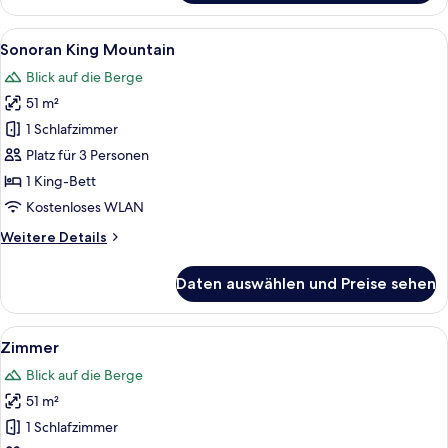
1 King-
Bett
Alle
Ein geräumiges Schlafzimmer mit einem
3
(Sonoran
Sonoran King Mountain
Fotos
-
Blick auf die Berge
Outside
für
Shower)
51 m²
Sonoran
King
1 Schlafzimmer
Mountain
Platz für 3 Personen
anzeigen
1 King-Bett
Kostenloses WLAN
Weitere
Weitere Details
Details
für
Daten auswählen und Preise sehen
Sonoran
King
Mountain
Alle
Eine Terrasse mit einem runden Tisch
4
Zimmer
Fotos
Blick auf die Berge
für
51 m²
Zimmer
anzeigen
1 Schlafzimmer