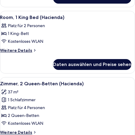
Shower
King
anzeigen
Mountain
Alle
Ein Schlafzimmer mit Bett, Holz-Kopft
3
View
Room, 1 King Bed (Hacienda)
Fotos
Outside
Platz für 2 Personen
Shower
für
1 King-Bett
Room,
1
Kostenloses WLAN
King
Weitere
Weitere Details
Bed
Details
für
(Hacienda)
Daten auswählen und Preise sehen
Room,
anzeigen
1
King
Alle
Ein gemütliches Schlafzimmer mit zwei
3
Bed
Zimmer, 2 Queen-Betten (Hacienda)
Fotos
(Hacienda)
37 m²
für
1 Schlafzimmer
Zimmer,
2 Queen-
Platz für 4 Personen
Betten
2 Queen-Betten
(Hacienda)
Kostenloses WLAN
anzeigen
Weitere
Weitere Details