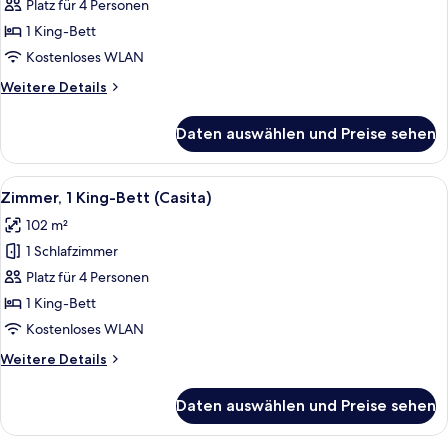
1 King-
Platz für 4 Personen
Bett
1 King-Bett
anzeigen
Kostenloses WLAN
Weitere
Weitere Details
Details
für
Daten auswählen und Preise sehen
Suite,
1 King-
Bett
Alle
Ein Schlafzimmer mit einem großen Bett
5
Zimmer, 1 King-Bett (Casita)
Fotos
102 m²
für
1 Schlafzimmer
Zimmer,
1 King-
Platz für 4 Personen
Bett
1 King-Bett
(Casita)
Kostenloses WLAN
anzeigen
Weitere
Weitere Details
Details
für
Daten auswählen und Preise sehen
Zimmer,
1 King-
Bett