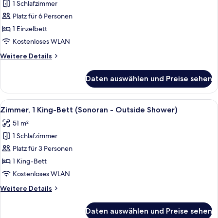
1 Schlafzimmer
Grand-
Zimmer
Platz für 6 Personen
(Casita)
1 Einzelbett
anzeigen
Kostenloses WLAN
Weitere
Weitere Details
Details
für
Daten auswählen und Preise sehen
Grand-
Zimmer
(Casita)
Alle
Ein Schlafzimmer mit Bett, Nachttische
2
Zimmer, 1 King-Bett (Sonoran - Outside Shower)
Fotos
51 m²
für
1 Schlafzimmer
Zimmer,
1 King-
Platz für 3 Personen
Bett
1 King-Bett
(Sonoran
Kostenloses WLAN
-
Weitere
Weitere Details
Outside
Details
Shower)
für
Daten auswählen und Preise sehen
Zimmer,
anzeigen