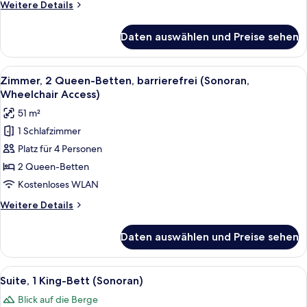
Weitere
Weitere Details
Details
für
Daten auswählen und Preise sehen
Queen
Room
Alle
Ein Hotelzimmer mit zwei Betten, ein
2
Zimmer, 2 Queen-Betten, barrierefrei (Sonoran,
Fotos
Wheelchair Access)
für
51 m²
Zimmer,
1 Schlafzimmer
2 Queen-
Platz für 4 Personen
Betten,
barrierefrei
2 Queen-Betten
(Sonoran,
Kostenloses WLAN
Wheelchair
Weitere
Weitere Details
Access)
Details
anzeigen
für
Daten auswählen und Preise sehen
Zimmer,
2 Queen-
Betten,
Alle
Ein Wohnzimmer mit großem Fenster, e
8
barrierefrei
Suite, 1 King-Bett (Sonoran)
Fotos
(Sonoran,
Blick auf die Berge
Wheelchair
für