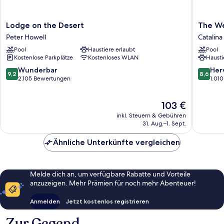
Lodge
The
Lodge on the Desert
The We
on
Westin
Peter Howell
Catalina 
the
La
Pool
Haustiere erlaubt
Pool
Desert
Paloma
Kostenlose Parkplätze
Kostenloses WLAN
Hausti
Peter
Resort
Howell
and
9.2
8.6
Wunderbar
Her
9,2
8,6
Spa
von
von
2.105 Bewertungen
1.01
Catalina
10,
10,
Foothills
Wunderbar,
Hervorr
Der
103 €
2.105
1.010
Preis
Bewertungen
Bewert
inkl. Steuern & Gebühren
beträgt
31. Aug.–1. Sept.
103 €
Ähnliche Unterkünfte vergleichen
Melde dich an, um verfügbare Rabatte und Vorteile
anzuzeigen. Mehr Prämien für noch mehr Abenteuer!
Anmelden
Jetzt kostenlos registrieren
Zur Gegend