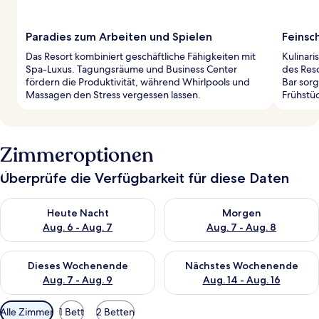
Paradies zum Arbeiten und Spielen
Feinsc
Das Resort kombiniert geschäftliche Fähigkeiten mit
Kulinari
Spa-Luxus. Tagungsräume und Business Center
des Reso
fördern die Produktivität, während Whirlpools und
Bar sorg
Massagen den Stress vergessen lassen.
Frühstüc
Zimmeroptionen
Überprüfe die Verfügbarkeit für diese Daten
Überprüfe die Verfügbarkeit für heute Nacht, Aug. 6 - Aug. 7.
Überprüfe die Verfügbarkeit f
Heute Nacht
Morgen
Aug. 6 - Aug. 7
Aug. 7 - Aug. 8
Überprüfe die Verfügbarkeit für dieses Wochenende, Aug. 7 - 
Überprüfe die Verfügbarkeit f
Dieses Wochenende
Nächstes Wochenende
Aug. 7 - Aug. 9
Aug. 14 - Aug. 16
Verfügbare
Alle Zimmer
1 Bett
2 Betten