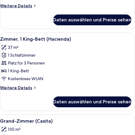
Access)
Weitere
Weitere Details
anzeigen
Details
für
Daten auswählen und Preise sehen
Suite,
1 King-
Bett,
Alle
Ein Hotelzimmer mit einem Bett, einem
3
barrierefrei
Zimmer, 1 King-Bett (Hacienda)
Fotos
(Sonoran,
37 m²
Wheelchair
für
Access)
1 Schlafzimmer
Zimmer,
1 King-
Platz für 3 Personen
Bett
1 King-Bett
(Hacienda)
Kostenloses WLAN
anzeigen
Weitere
Weitere Details
Details
für
Daten auswählen und Preise sehen
Zimmer,
1 King-
Bett
Alle
Ein Gebäude mit einer Veranda, einem
5
(Hacienda)
Grand-Zimmer (Casita)
Fotos
130 m²
für