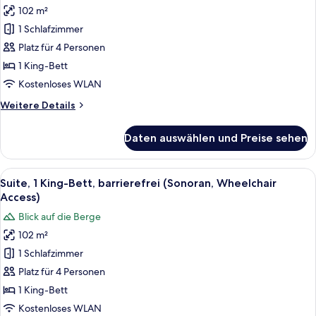
Access)
102 m²
Suite,
1 King-
1 Schlafzimmer
Bett
Platz für 4 Personen
(Sonoran)
1 King-Bett
anzeigen
Kostenloses WLAN
Weitere
Weitere Details
Details
für
Daten auswählen und Preise sehen
Suite,
1 King-
Bett
Alle
Ein geräumiges Schlafzimmer mit einem
8
(Sonoran)
Suite, 1 King-Bett, barrierefrei (Sonoran, Wheelchair
Fotos
Access)
für
Blick auf die Berge
Suite,
102 m²
1 King-
1 Schlafzimmer
Bett,
barrierefrei
Platz für 4 Personen
(Sonoran,
1 King-Bett
Wheelchair
Kostenloses WLAN