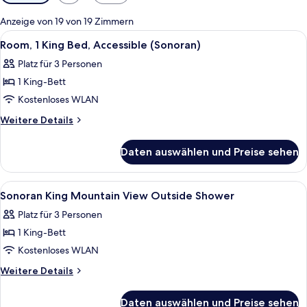
Filter
für
Anzeige von 19 von 19 Zimmern
Zimmer
Alle
Allergikerbettwaren, Pillowtop-Betten
2
Room, 1 King Bed, Accessible (Sonoran)
Fotos
Platz für 3 Personen
für
1 King-Bett
Room,
1
Kostenloses WLAN
King
Weitere
Weitere Details
Bed,
Details
für
Accessible
Daten auswählen und Preise sehen
Room,
(Sonoran)
1
anzeigen
King
Alle
Ein Schlafzimmer mit Bett, Nachttisch
3
Bed,
Sonoran King Mountain View Outside Shower
Fotos
Accessible
Platz für 3 Personen
(Sonoran)
für
1 King-Bett
Sonoran
King
Kostenloses WLAN
Mountain
Weitere
Weitere Details
View
Details
für
Outside
Daten auswählen und Preise sehen
Sonoran