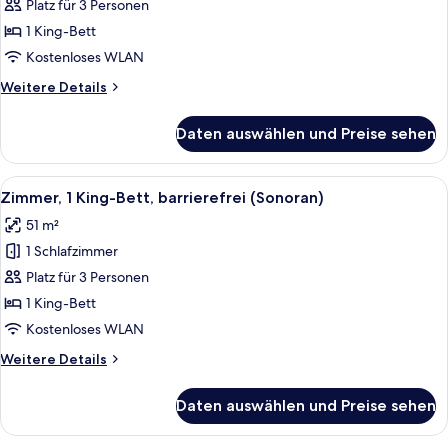
Platz für 3 Personen
1 King-Bett
Kostenloses WLAN
Weitere
Weitere Details
Details
für
Daten auswählen und Preise sehen
Zimmer
Alle
Ein Schlafzimmer mit einem großen Be
3
Zimmer, 1 King-Bett, barrierefrei (Sonoran)
Fotos
51 m²
für
1 Schlafzimmer
Zimmer,
1 King-
Platz für 3 Personen
Bett,
1 King-Bett
barrierefrei
Kostenloses WLAN
(Sonoran)
Weitere
Weitere Details
anzeigen
Details
für
Daten auswählen und Preise sehen
Zimmer,
1 King-
Bett,