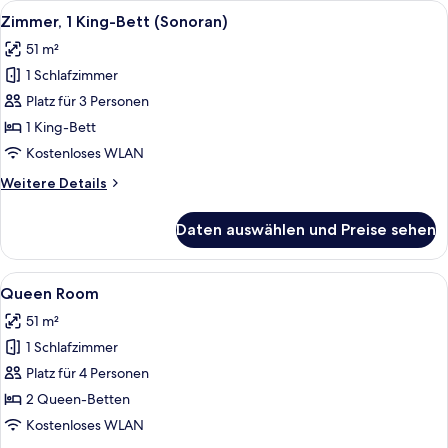
Alle
Ein Schlafzimmer mit einem großen Be
3
(Casita)
Zimmer, 1 King-Bett (Sonoran)
Fotos
51 m²
für
1 Schlafzimmer
Zimmer,
1 King-
Platz für 3 Personen
Bett
1 King-Bett
(Sonoran)
Kostenloses WLAN
anzeigen
Weitere
Weitere Details
Details
für
Daten auswählen und Preise sehen
Zimmer,
1 King-
Bett
Alle
Ein Hotelzimmer mit zwei Betten, ein
3
(Sonoran)
Queen Room
Fotos
51 m²
für
1 Schlafzimmer
Queen
Room
Platz für 4 Personen
anzeigen
2 Queen-Betten
Kostenloses WLAN