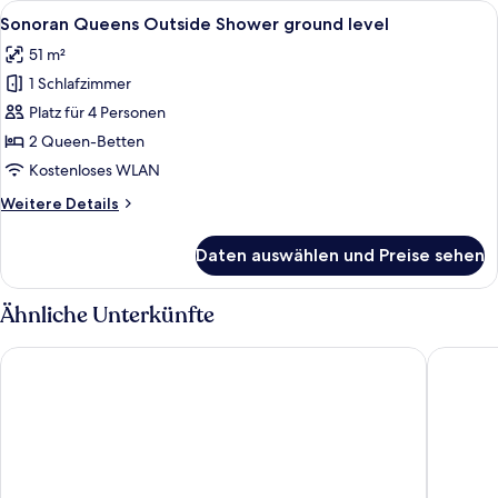
Alle
Ein Hotelzimmer mit zwei Betten, ein
2
barrierefrei
Sonoran Queens Outside Shower ground level
Fotos
(Sonoran)
51 m²
für
1 Schlafzimmer
Sonoran
Queens
Platz für 4 Personen
Outside
2 Queen-Betten
Shower
Kostenloses WLAN
ground
Weitere
Weitere Details
level
Details
anzeigen
für
Daten auswählen und Preise sehen
Sonoran
Queens
Outside
Ähnliche Unterkünfte
Shower
ground
Lodge on the Desert
The West
level