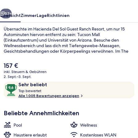
Resort
rück
Weiter
57+
Übersicht
Zimmer
Lage
Richtlinien
Übernachte im Hacienda Del Sol Guest Ranch Resort, um nur 15
Autominuten hiervon entfernt zu sein: Tucson Mall
(Einkaufszentrum) und Universität von Arizona. Besuche den
Wellnessbereich und lass dich mit Tiefengewebe-Massagen,
Gesichtsbehandlungen oder Körperpeelings verwöhnen. Im The
Grill, einem der 2 Restaurants, wird zum Frühstück und Abendessen
amerikanische Küche serviert. Als weitere Highlights bietet dieses
Der
157 €
Resort im luxuriösen Stil 3 Außenpools, eine Poolbar und einen
aktuelle
inkl. Steuern & Gebühren
Fitnessbereich. Anderen Reisenden gefallen der Pool und das
Preis
2. Sept.–3. Sept.
hilfsbereite Personal sehr gut.
3 Außenpools, geöffnet von 06:00 Uh
beträgt
Bewertungen
9,6
Sehr beliebt
157 €.
T
von
Top bewertet
o
Alle 1.005 Bewertungen anzeigen
10,
p
Sehr
beliebt
Beliebte Annehmlichkeiten
b
e
w
Pool
Wellness
e
r
Haustiere erlaubt
Kostenloses WLAN