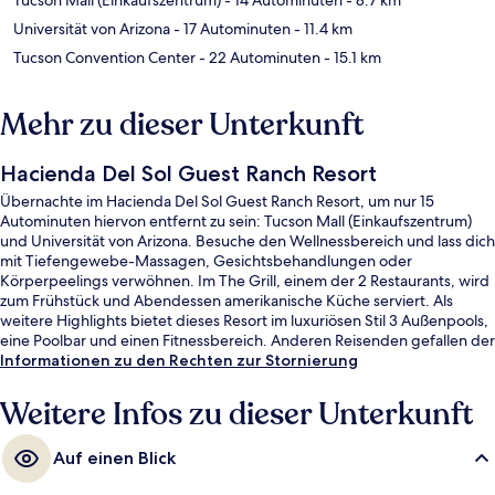
Universität von Arizona
- 17 Autominuten
- 11.4 km
Tucson Convention Center
- 22 Autominuten
- 15.1 km
Mehr zu dieser Unterkunft
Hacienda Del Sol Guest Ranch Resort
Übernachte im Hacienda Del Sol Guest Ranch Resort, um nur 15
Autominuten hiervon entfernt zu sein: Tucson Mall (Einkaufszentrum)
und Universität von Arizona. Besuche den Wellnessbereich und lass dich
mit Tiefengewebe-Massagen, Gesichtsbehandlungen oder
Körperpeelings verwöhnen. Im The Grill, einem der 2 Restaurants, wird
zum Frühstück und Abendessen amerikanische Küche serviert. Als
weitere Highlights bietet dieses Resort im luxuriösen Stil 3 Außenpools,
eine Poolbar und einen Fitnessbereich. Anderen Reisenden gefallen der
Pool und das hilfsbereite Personal sehr gut.
Informationen zu den Rechten zur Stornierung
Weitere Infos zu dieser Unterkunft
Auf einen Blick