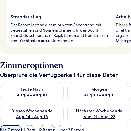
Strandausflug
Arbeit 
Das Resort liegt an einem privaten Sandstrand mit
Dieses R
Liegestühlen und Sonnenschirmen. In der Bucht
direkt 
kannst du schnorcheln, Kajak fahren und Bootstouren
ergänzt
vom Yachthafen aus unternehmen.
Massage
Zimmeroptionen
Überprüfe die Verfügbarkeit für diese Daten
Überprüfe die Verfügbarkeit für heute Nacht, Aug. 9 - Aug. 10
Überprüfe die Verfügbarkeit fü
Heute Nacht
Morgen
Aug. 9 - Aug. 10
Aug. 10 - Aug. 11
Überprüfe die Verfügbarkeit für dieses Wochenende, Aug. 14 -
Überprüfe die Verfügbarkeit f
Dieses Wochenende
Nächstes Wochenende
Aug. 14 - Aug. 16
Aug. 21 - Aug. 23
Verfügbare
Alle Zimmer
1 Bett
2 Betten
Über 3 Betten