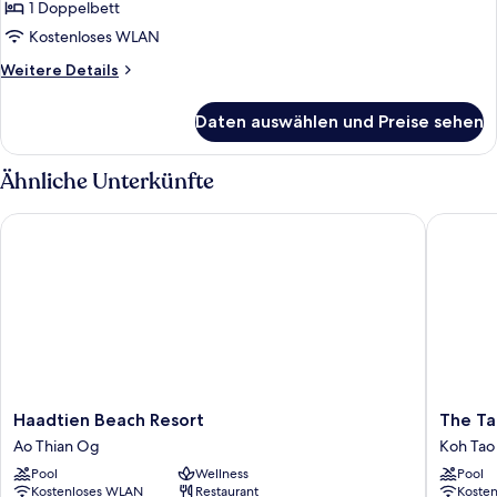
1 Doppelbett
Deluxe
Suite
Kostenloses WLAN
Pavilion
Weitere
Weitere Details
With
Details
für
Sea
Daten auswählen und Preise sehen
Deluxe
View
Suite
anzeigen
Pavilion
Ähnliche Unterkünfte
With
Sea
Haadtien Beach Resort
The Tarn
View
Haadtien
The
Haadtien Beach Resort
The Ta
Beach
Tarna
Ao Thian Og
Koh Tao
Resort
Resort,
Pool
Wellness
Pool
Ao
Koh
Kostenloses WLAN
Restaurant
Koste