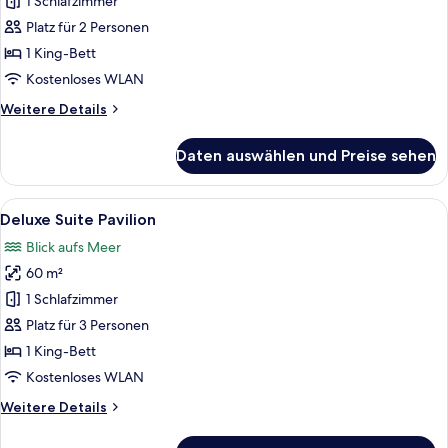
Pavilion
1 Schlafzimmer
anzeigen
Platz für 2 Personen
1 King-Bett
Kostenloses WLAN
Weitere
Weitere Details
Details
für
Daten auswählen und Preise sehen
Deluxe
Pavilion
Alle
Ein Balkon mit Blick auf das Meer, Pa
7
Deluxe Suite Pavilion
Fotos
Blick aufs Meer
für
60 m²
Deluxe
Suite
1 Schlafzimmer
Pavilion
Platz für 3 Personen
anzeigen
1 King-Bett
Kostenloses WLAN
Weitere
Weitere Details
Details
für