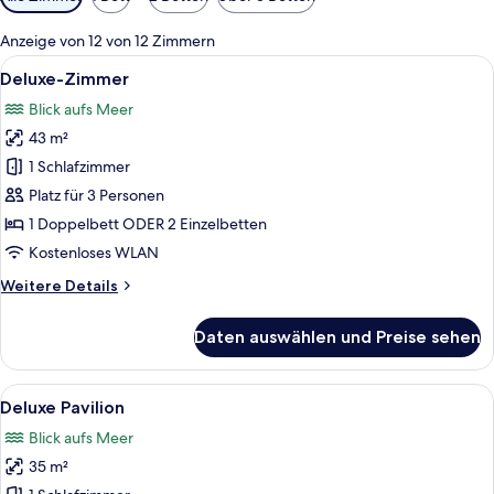
Filter
für
Anzeige von 12 von 12 Zimmern
Zimmer
Alle
Ein Hotelzimmer mit einem großen Bett
8
Deluxe-Zimmer
Fotos
Blick aufs Meer
für
43 m²
Deluxe-
Zimmer
1 Schlafzimmer
anzeigen
Platz für 3 Personen
1 Doppelbett ODER 2 Einzelbetten
Kostenloses WLAN
Weitere
Weitere Details
Details
für
Daten auswählen und Preise sehen
Deluxe-
Zimmer
Alle
Ein Balkon mit Blick auf das Meer, Pa
8
Deluxe Pavilion
Fotos
Blick aufs Meer
für
35 m²
Deluxe