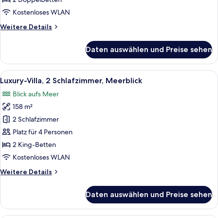
Kostenloses WLAN
Weitere
Weitere Details
Details
für
Daten auswählen und Preise sehen
Royal-
Suite,
2 Schlafzimmer
Alle
Ein moderner Poolbereich im Freien m
12
Luxury-Villa, 2 Schlafzimmer, Meerblick
Fotos
Blick aufs Meer
für
158 m²
Luxury-
Villa,
2 Schlafzimmer
2 Schlafzimmer,
Platz für 4 Personen
Meerblick
2 King-Betten
anzeigen
Kostenloses WLAN
Weitere
Weitere Details
Details
für
Daten auswählen und Preise sehen
Luxury-
Villa,
2 Schlafzimmer,