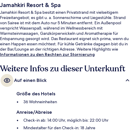
Jamahkiri Resort & Spa
Jamahkiri Resort & Spa besitzt einen Privatstrand mit vielseitigem
Freizeitangebot; es gibt u. a. Sonnenschirme und Liegestühle. Strand
von Sairee ist mit dem Auto nur 5 Minuten entfernt. Ein Außenpool
verspricht Wasserspaß, während im Wellnessbereich mit
Warmsteinmassagen, Ganzkörperwickeln und Aromatherapie für
Entspannung gesorgt wird. Das Restaurant eignet sich prima, wenn du
einen Happen essen möchtest. Für kühle Getränke dagegen bist du in
der Bar/Lounge an der richtigen Adresse. Weitere Highlights wie
Jachthafen vor Ort, eine Poolbar und eine Sauna sprechen für dieses
Informationen zu den Rechten zur Stornierung
Resort im luxuriösen Stil. Andere Reisende lieben das hilfsbereite
Personal.
Weitere Infos zu dieser Unterkunft
Auf einen Blick
Größe des Hotels
36 Wohneinheiten
Anreise/Abreise
Check-in ab: 14:00 Uhr, möglich bis: 22:00 Uhr
Mindestalter für den Check-in: 18 Jahre