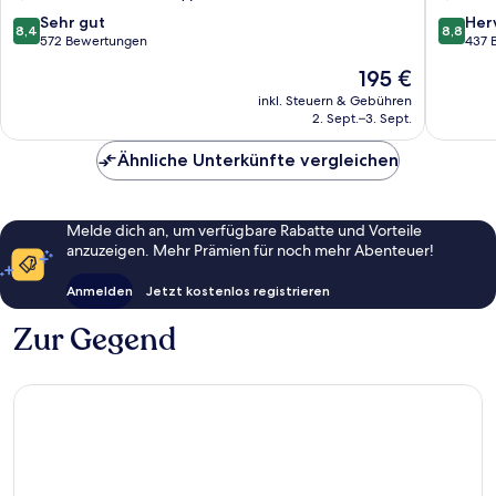
Thian
Tao
Og
Koh
8.4
8.8
Sehr gut
Her
8,4
8,8
Tao
von
von
572 Bewertungen
437 
10,
10,
Der
195 €
Sehr
Hervorr
Preis
gut,
437
inkl. Steuern & Gebühren
beträgt
2. Sept.–3. Sept.
572
Bewert
195 €
Bewertungen
Ähnliche Unterkünfte vergleichen
Melde dich an, um verfügbare Rabatte und Vorteile
anzuzeigen. Mehr Prämien für noch mehr Abenteuer!
Anmelden
Jetzt kostenlos registrieren
Zur Gegend