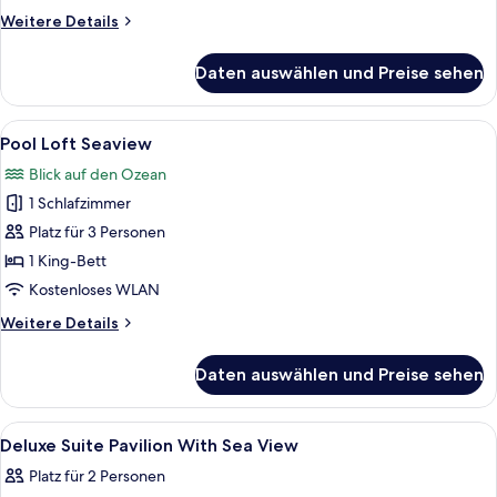
Pool
Weitere
Weitere Details
Villa
Details
für
anzeigen
Daten auswählen und Preise sehen
One
Bedroom
Pool
Alle
Ein Hotelzimmer mit Bett, einem gelbe
7
Villa
Pool Loft Seaview
Fotos
Blick auf den Ozean
für
1 Schlafzimmer
Pool
Loft
Platz für 3 Personen
Seaview
1 King-Bett
anzeigen
Kostenloses WLAN
Weitere
Weitere Details
Details
für
Daten auswählen und Preise sehen
Pool
Loft
Seaview
Alle
Hochwertige Bettwaren, Pillowtop-Bet
5
Deluxe Suite Pavilion With Sea View
Fotos
Platz für 2 Personen
für