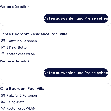
2
Weitere
Weitere Details
Bedrooms
Details
anzeigen
für
Daten auswählen und Preise sehen
The
Residence
Pool
Alle
Ein modernes Badezimmer mit großem 
2
Villa,
Three Bedroom Residence Pool Villa
Fotos
2
Platz für 6 Personen
Bedrooms
für
3 King-Betten
Three
Bedroom
Kostenloses WLAN
Residence
Weitere
Weitere Details
Pool
Details
für
Villa
Daten auswählen und Preise sehen
Three
anzeigen
Bedroom
Residence
Alle
Hochwertige Bettwaren, Pillowtop-Bet
4
Pool
One Bedroom Pool Villa
Fotos
Villa
Platz für 2 Personen
für
1 King-Bett
One
Bedroom
Kostenloses WLAN