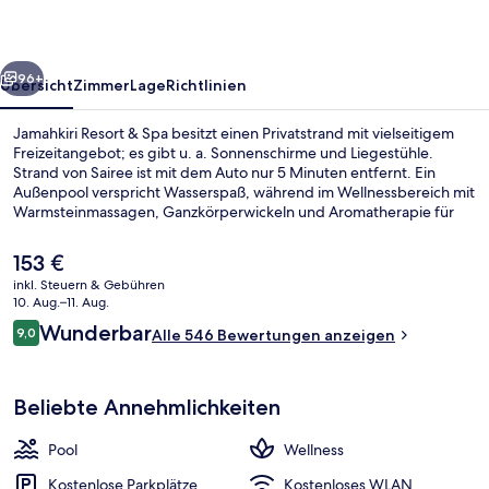
rück
Weiter
96+
Übersicht
Zimmer
Lage
Richtlinien
Jamahkiri Resort & Spa besitzt einen Privatstrand mit vielseitigem
Freizeitangebot; es gibt u. a. Sonnenschirme und Liegestühle.
Strand von Sairee ist mit dem Auto nur 5 Minuten entfernt. Ein
Außenpool verspricht Wasserspaß, während im Wellnessbereich mit
Warmsteinmassagen, Ganzkörperwickeln und Aromatherapie für
Entspannung gesorgt wird. Das Restaurant eignet sich prima, wenn
du einen Happen essen möchtest. Für kühle Getränke dagegen bist
Der
153 €
du in der Bar/Lounge an der richtigen Adresse. Weitere Highlights
aktuelle
inkl. Steuern & Gebühren
wie Jachthafen vor Ort, eine Poolbar und eine Sauna sprechen für
Preis
10. Aug.–11. Aug.
dieses Resort im luxuriösen Stil. Andere Reisende lieben das
Deluxe Suite Pavilion | Ausblick vom 
beträgt
Bewertungen
hilfsbereite Personal.
Wunderbar
9,0
Alle 546 Bewertungen anzeigen
153 €.
9,0 von 10.
Beliebte Annehmlichkeiten
Pool
Wellness
Kostenlose Parkplätze
Kostenloses WLAN