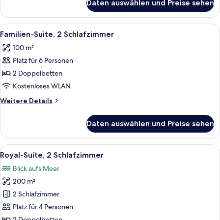
Daten auswählen und Preise sehen
Deluxe
Suite
Pavilion
Alle
Ein Zimmer mit Holzboden, einem Bett
2
Familien-Suite, 2 Schlafzimmer
Fotos
100 m²
für
Platz für 6 Personen
Familien-
Suite,
2 Doppelbetten
2 Schlafzimmer
Kostenloses WLAN
anzeigen
Weitere
Weitere Details
Details
für
Daten auswählen und Preise sehen
Familien-
Suite,
2 Schlafzimmer
Alle
Ein modernes Wohnzimmer mit großem 
12
Royal-Suite, 2 Schlafzimmer
Fotos
Blick aufs Meer
für
200 m²
Royal-
Suite,
2 Schlafzimmer
2 Schlafzimmer
Platz für 4 Personen
anzeigen
2 Doppelbetten