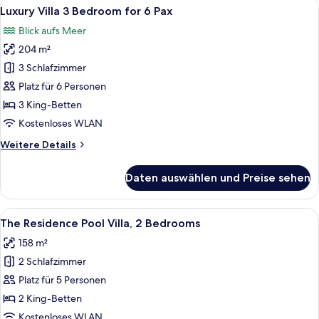
Alle
Ein Pool ohne Ende mit einer Holzterra
12
Meerblick
Luxury Villa 3 Bedroom for 6 Pax
Fotos
Blick aufs Meer
für
204 m²
Luxury
Villa
3 Schlafzimmer
3
Platz für 6 Personen
Bedroom
3 King-Betten
for
Kostenloses WLAN
6
Weitere
Weitere Details
Pax
Details
anzeigen
für
Daten auswählen und Preise sehen
Luxury
Villa
3
Alle
Ein modernes Wohnzimmer mit Fernsehe
8
Bedroom
The Residence Pool Villa, 2 Bedrooms
Fotos
for
158 m²
6
für
Pax
2 Schlafzimmer
The
Residence
Platz für 5 Personen
Pool
2 King-Betten
Villa,
Kostenloses WLAN