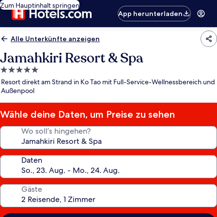
Zum Hauptinhalt springen
App herunterladen
Alle Unterkünfte anzeigen
Jamahkiri Resort & Spa
5.0-
Sterne-
Resort direkt am Strand in Ko Tao mit Full-Service-Wellnessbereich und
Unterkunft
Außenpool
Wähle deine Daten, um Preise zu sehen
Wo soll’s hingehen?
Daten
Gäste