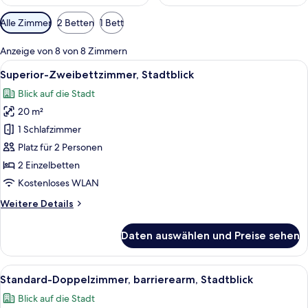
Verfügbare
Alle Zimmer
2 Betten
1 Bett
Filter
für
Anzeige von 8 von 8 Zimmern
Zimmer
Alle
Ein Hotelzimmer mit zwei Betten, ei
7
Superior-Zweibettzimmer, Stadtblick
Fotos
Blick auf die Stadt
für
20 m²
Superior-
Zweibettzimmer,
1 Schlafzimmer
Stadtblick
Platz für 2 Personen
anzeigen
2 Einzelbetten
Kostenloses WLAN
Weitere
Weitere Details
Details
für
Daten auswählen und Preise sehen
Superior-
Zweibettzimmer,
Stadtblick
Alle
Ein modernes Hotelzimmer mit einem B
6
Standard-Doppelzimmer, barrierearm, Stadtblick
Fotos
Blick auf die Stadt
für