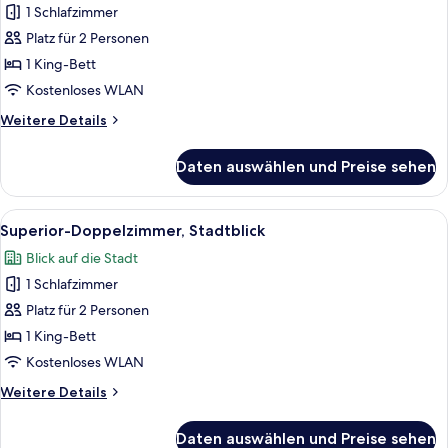
1 Schlafzimmer
Standard-
Doppelzimmer,
Platz für 2 Personen
barrierearm,
1 King-Bett
Stadtblick
Kostenloses WLAN
anzeigen
Weitere
Weitere Details
Details
für
Daten auswählen und Preise sehen
Standard-
Doppelzimmer,
barrierearm,
Alle
Ein modernes Hotelzimmer mit einem g
6
Stadtblick
Superior-Doppelzimmer, Stadtblick
Fotos
Blick auf die Stadt
für
1 Schlafzimmer
Superior-
Doppelzimmer,
Platz für 2 Personen
Stadtblick
1 King-Bett
anzeigen
Kostenloses WLAN
Weitere
Weitere Details
Details
für
Daten auswählen und Preise sehen
Superior-