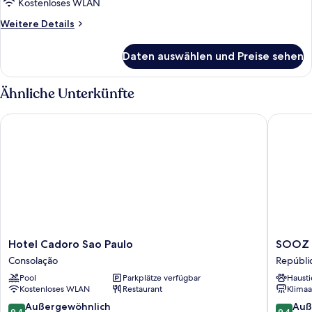
Kostenloses WLAN
Weitere
Weitere Details
Details
für
Daten auswählen und Preise sehen
Zimmer
Ähnliche Unterkünfte
Hotel Cadoro Sao Paulo
SOOZ Hot
Hotel
SOOZ
Hotel Cadoro Sao Paulo
SOOZ H
Cadoro
Hotel
Consolação
Repúbli
Sao
Collecti
Pool
Parkplätze verfügbar
Hausti
Paulo
Repúbli
Kostenloses WLAN
Restaurant
Klimaa
Consolação
9.4
9.4
Außergewöhnlich
Auß
9,4
9,4