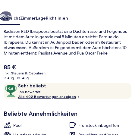
rück
Weiter
67+
Übersicht
Zimmer
Lage
Richtlinien
Radisson RED Ibirapuera besitzt eine Dachterrasse und Folgendes
ist mit dem Auto in gerade mal 5 Minuten erreicht: Parque do
Ibirapuera. Du kannst im Außenpool baden oder im Restaurant
etwas essen. Außerdem ist Folgendes mit dem Auto höchstens 10
Minuten entfernt: Paulista Avenue und Rua Oscar Freire
(Einkaufsstraße). Die Unterkunft ist nur einen kurzen Fußmarsch von
den öffentlichen Verkehrsmitteln entfernt: Zur U-Bahn läuft man 2
Der
85 €
Minuten (Metrostation Moema) bzw. 13 Minuten (U-Bahn-Station
aktuelle
inkl. Steuern & Gebühren
Eucaliptos).
Preis
9. Aug.–10. Aug.
Tägliches inbegriffenes Frühstücksbuf
beträgt
Bewertungen
9,6
Sehr beliebt
85 €.
T
von
Top bewertet
o
Alle 402 Bewertungen anzeigen
10,
p
Sehr
beliebt
Beliebte Annehmlichkeiten
b
e
w
Pool
Frühstück inbegriffen
e
r