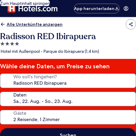
Zum Hauptinhalt springen
App herunterladen
Alle Unterkünfte anzeigen
Radisson RED Ibirapuera
4.0-
Sterne-
Hotel mit Außenpool - Parque do Ibirapuera (1,4 km)
Unterkunft
Wähle deine Daten, um Preise zu sehen
Wo soll’s hingehen?
Daten
Gäste
Suchen