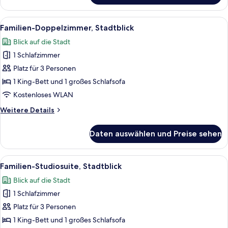
Doppelzimmer,
Stadtblick
Alle
Ein modernes Hotelzimmer mit einem g
6
Familien-Doppelzimmer, Stadtblick
Fotos
Blick auf die Stadt
für
1 Schlafzimmer
Familien-
Doppelzimmer,
Platz für 3 Personen
Stadtblick
1 King-Bett und 1 großes Schlafsofa
anzeigen
Kostenloses WLAN
Weitere
Weitere Details
Details
für
Daten auswählen und Preise sehen
Familien-
Doppelzimmer,
Stadtblick
Alle
Ein modernes Hotelzimmer mit einem B
10
Familien-Studiosuite, Stadtblick
Fotos
Blick auf die Stadt
für
1 Schlafzimmer
Familien-
Studiosuite,
Platz für 3 Personen
Stadtblick
1 King-Bett und 1 großes Schlafsofa