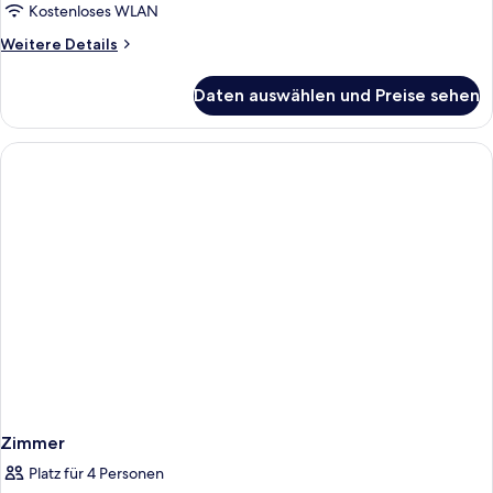
anzeigen
Kostenloses WLAN
Weitere
Weitere Details
Details
für
Daten auswählen und Preise sehen
Familien-
Studiosuite,
Stadtblick
Zimmer
Platz für 4 Personen