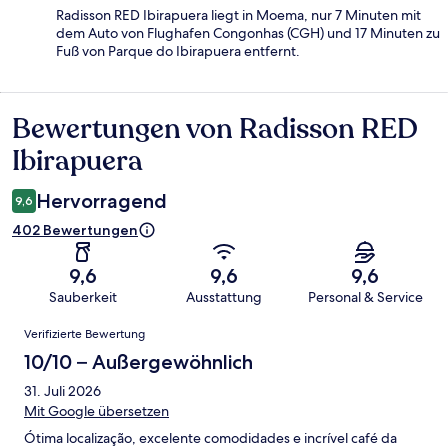
Radisson RED Ibirapuera liegt in Moema, nur 7 Minuten mit
dem Auto von Flughafen Congonhas (CGH) und 17 Minuten zu
Fuß von Parque do Ibirapuera entfernt.
Bewertungen von Radisson RED
Bewertungen
Ibirapuera
Hervorragend
9,6
402 Bewertungen
9,6
9,6
9,6
Sauberkeit
Ausstattung
Personal & Service
Bewertungen
Verifizierte Bewertung
10/10 – Außergewöhnlich
31. Juli 2026
Mit Google übersetzen
Ótima localização, excelente comodidades e incrível café da