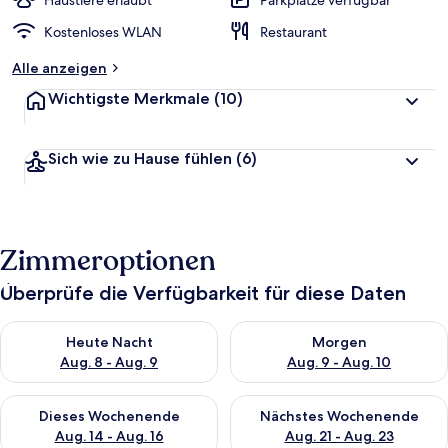
Haustiere erlaubt
Parkplätze verfügbar
t
Kostenloses WLAN
Restaurant
e
t
Alle anzeigen
Wichtigste Merkmale
(10)
Sich wie zu Hause fühlen
(6)
Zimmeroptionen
Überprüfe die Verfügbarkeit für diese Daten
Überprüfe die Verfügbarkeit für heute Nacht, Aug. 8 - Aug. 9.
Überprüfe die Verfügbarkeit f
Heute Nacht
Morgen
Aug. 8 - Aug. 9
Aug. 9 - Aug. 10
Überprüfe die Verfügbarkeit für dieses Wochenende, Aug. 14 -
Überprüfe die Verfügbarkeit f
Dieses Wochenende
Nächstes Wochenende
Aug. 14 - Aug. 16
Aug. 21 - Aug. 23