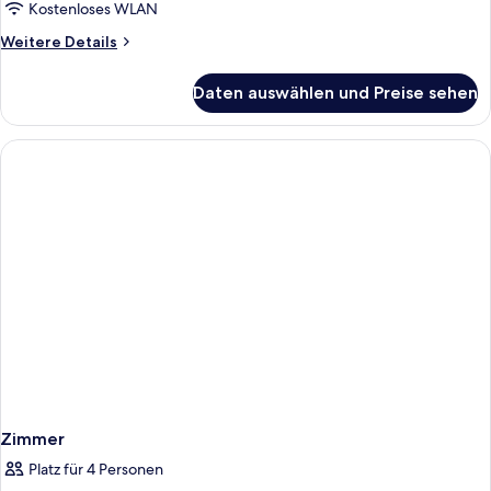
Kostenloses WLAN
Weitere
Weitere Details
Details
für
Daten auswählen und Preise sehen
Zimmer
Zimmer
Platz für 4 Personen