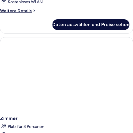
Kostenloses WLAN
Weitere
Weitere Details
Details
für
Daten auswählen und Preise sehen
Zimmer
Zimmer
Platz für 8 Personen