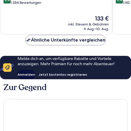
von
von
1.354 Bewertungen
1.14
10,
10,
Außergewöhnlich,
Außerge
Der
133 €
1.354
1.142
Preis
Bewertungen
Bewert
inkl. Steuern & Gebühren
beträgt
9. Aug.–10. Aug.
133 €
Ähnliche Unterkünfte vergleichen
Melde dich an, um verfügbare Rabatte und Vorteile
anzuzeigen. Mehr Prämien für noch mehr Abenteuer!
Anmelden
Jetzt kostenlos registrieren
Zur Gegend