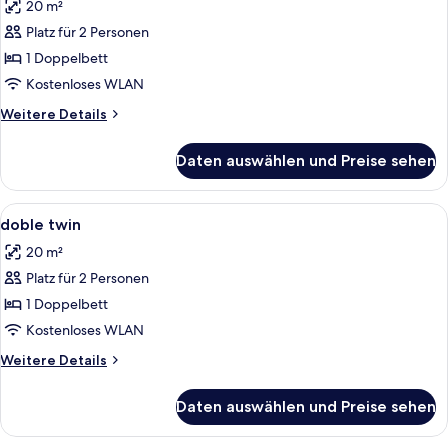
20 m²
für
Platz für 2 Personen
MATRIMONIAL
anzeigen
1 Doppelbett
Kostenloses WLAN
Weitere
Weitere Details
Details
für
Daten auswählen und Preise sehen
MATRIMONIAL
Alle
Schreibtisch, schallisolierte Zimmer, 
4
doble twin
Fotos
20 m²
für
Platz für 2 Personen
doble
twin
1 Doppelbett
anzeigen
Kostenloses WLAN
Weitere
Weitere Details
Details
für
Daten auswählen und Preise sehen
doble
twin