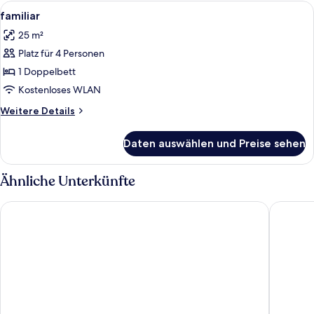
Alle
Schreibtisch, schallisolierte Zimmer, 
10
familiar
Fotos
25 m²
für
Platz für 4 Personen
familiar
anzeigen
1 Doppelbett
Kostenloses WLAN
Weitere
Weitere Details
Details
für
Daten auswählen und Preise sehen
familiar
Ähnliche Unterkünfte
Hotel Raymipampa
Santa Lu