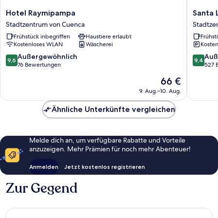
Hotel
Santa
Hotel Raymipampa
Santa 
Raymipampa
Lucia
Stadtzentrum von Cuenca
Stadtze
Stadtzentrum
House
Frühstück inbegriffen
Haustiere erlaubt
Frühst
von
-
Kostenloses WLAN
Wäscherei
Kosten
Cuenca
Forum
Stadtze
9.6
9.4
Außergewöhnlich
Auß
9,6
9,4
von
von
von
76 Bewertungen
527 
Cuenca
10,
10,
Der
66 €
Außergewöhnlich,
Außerge
Preis
76
527
9. Aug.–10. Aug.
beträgt
Bewertungen
Bewert
66 €
Ähnliche Unterkünfte vergleichen
Melde dich an, um verfügbare Rabatte und Vorteile
anzuzeigen. Mehr Prämien für noch mehr Abenteuer!
Anmelden
Jetzt kostenlos registrieren
Zur Gegend