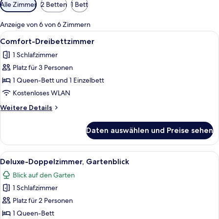
Verfügbare
Alle Zimmer
2 Betten
1 Bett
Filter
für
Anzeige von 6 von 6 Zimmern
Zimmer
Alle
Ein Schlafzimmer mit einem Bett, eine
7
Comfort-Dreibettzimmer
Fotos
1 Schlafzimmer
für
Platz für 3 Personen
Comfort-
Dreibettzimmer
1 Queen-Bett und 1 Einzelbett
anzeigen
Kostenloses WLAN
Weitere
Weitere Details
Details
für
Daten auswählen und Preise sehen
Comfort-
Dreibettzimmer
Alle
Ein modernes Schlafzimmer mit einem 
14
Deluxe-Doppelzimmer, Gartenblick
Fotos
Blick auf den Garten
für
1 Schlafzimmer
Deluxe-
Doppelzimmer,
Platz für 2 Personen
Gartenblick
1 Queen-Bett