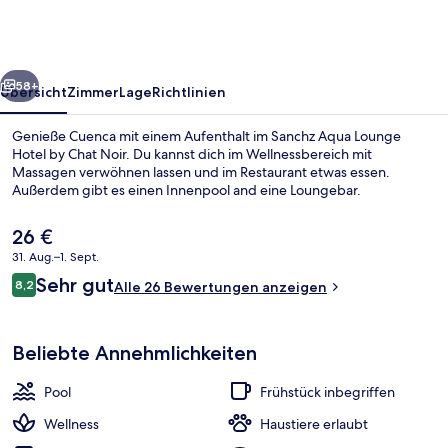
Hotel
by
Chat
rück
Weiter
Noir
58+
Übersicht
Zimmer
Lage
Richtlinien
Genieße Cuenca mit einem Aufenthalt im Sanchz Aqua Lounge
Hotel by Chat Noir. Du kannst dich im Wellnessbereich mit
Massagen verwöhnen lassen und im Restaurant etwas essen.
Außerdem gibt es einen Innenpool and eine Loungebar.
Der
26 €
aktuelle
31. Aug.–1. Sept.
Preis
Bewertungen
Sehr gut
8,2
beträgt
Alle 26 Bewertungen anzeigen
8,2 von 10.
Sauna, Whirlpool, Dampfbad, Mass
26 €.
Beliebte Annehmlichkeiten
Pool
Frühstück inbegriffen
Wellness
Haustiere erlaubt