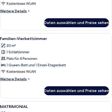
anzeigen
Kostenloses WLAN
Weitere
Weitere Details
Details
für
Daten auswählen und Preise sehen
Deluxe-
Doppelzimmer,
Gartenblick
Alle
Ein Schlafraum mit Etagenbetten, ein
12
Familien-Vierbettzimmer
Fotos
20 m²
für
1 Schlafzimmer
Familien-
Vierbettzimmer
Platz für 4 Personen
anzeigen
1 Queen-Bett und 1 Einzel-Etagenbett
Kostenloses WLAN
Weitere
Weitere Details
Details
für
Daten auswählen und Preise sehen
Familien-
Vierbettzimmer
Alle
Schreibtisch, schallisolierte Zimmer, 
5
MATRIMONIAL
Fotos