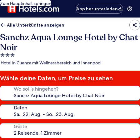
Zum Hauptinhalt springen
App herunterladen
Alle Unterkünfte anzeigen
Sanchz Aqua Lounge Hotel by Chat
Noir
3.0-
Sterne-
Hotel in Cuenca mit Wellnessbereich und Innenpool
Unterkunft
Wähle deine Daten, um Preise zu sehen
Wo soll’s hingehen?
Daten
Gäste