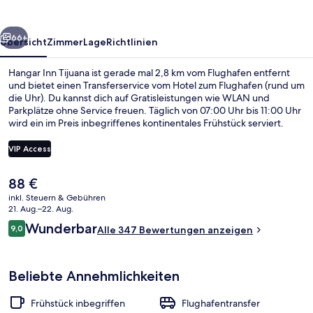
rück
Weiter
66+
Übersicht
Zimmer
Lage
Richtlinien
Hangar Inn Tijuana ist gerade mal 2,8 km vom Flughafen entfernt
und bietet einen Transferservice vom Hotel zum Flughafen (rund um
die Uhr). Du kannst dich auf Gratisleistungen wie WLAN und
Parkplätze ohne Service freuen. Täglich von 07:00 Uhr bis 11:00 Uhr
wird ein im Preis inbegriffenes kontinentales Frühstück serviert.
Außerdem ist Folgendes mit dem Auto nur 5 Minuten entfernt: San
Ysidro Border Crossing und Kulturzentrum Tijuana.
VIP Access
Der
88 €
Innenbereich
aktuelle
inkl. Steuern & Gebühren
Preis
21. Aug.–22. Aug.
beträgt
Bewertungen
Wunderbar
9,0
Alle 347 Bewertungen anzeigen
88 €.
9,0 von 10.
Beliebte Annehmlichkeiten
Frühstück inbegriffen
Flughafentransfer