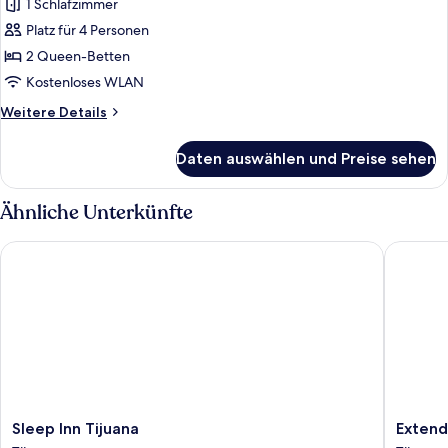
1 Schlafzimmer
Deluxe-
Doppelzimmer
Platz für 4 Personen
anzeigen
2 Queen-Betten
Kostenloses WLAN
Weitere
Weitere Details
Details
für
Daten auswählen und Preise sehen
Deluxe-
Doppelzimmer
Ähnliche Unterkünfte
Sleep Inn Tijuana
Extended
Sleep
Extend
Sleep Inn Tijuana
Extend
Inn
Suites