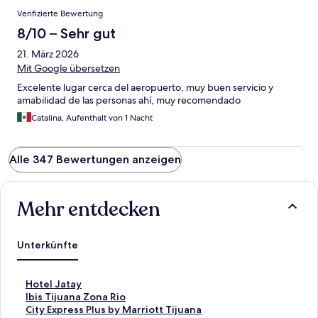
Verifizierte Bewertung
8/10 – Sehr gut
21. März 2026
Mit Google übersetzen
Excelente lugar cerca del aeropuerto, muy buen servicio y
amabilidad de las personas ahí, muy recomendado
Catalina, Aufenthalt von 1 Nacht
Alle 347 Bewertungen anzeigen
Mehr entdecken
Unterkünfte
L
Hotel Jatay
i
L
Ibis Tijuana Zona Rio
n
i
L
City Express Plus by Marriott Tijuana