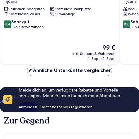
Tijuana
Tijuana
Tijuana
Tijuana
Frühstück inbegriffen
Kostenlose Parkplätze
Pool
Tijuana
Macropl
Kostenloses WLAN
Klimaanlage
Wäsch
Tijuana
8.4
8.0
Sehr gut
Seh
8,4
8,0
von
von
1.259 Bewertungen
1.85
10,
10,
Sehr
Sehr
gut,
gut,
Der
99 €
1.259
1.853
Preis
inkl. Steuern & Gebühren
Bewertungen
Bewert
beträgt
1. Sept.–2. Sept.
99 €
Ähnliche Unterkünfte vergleichen
Melde dich an, um verfügbare Rabatte und Vorteile
anzuzeigen. Mehr Prämien für noch mehr Abenteuer!
Anmelden
Jetzt kostenlos registrieren
Zur Gegend