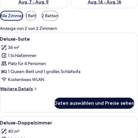
Aug. 7 - Aug. 9
Aug. 14 - Aug. 16
Verfügbare
Alle Zimmer
1 Bett
2 Betten
Filter
für
Anzeige von 2 von 2 Zimmern
Zimmer
Alle
Ein ordentlich bezogenes Bett mit we
6
Deluxe-Suite
Fotos
36 m²
für
1 Schlafzimmer
Deluxe-
Suite
Platz für 4 Personen
anzeigen
1 Queen-Bett und 1 großes Schlafsofa
Kostenloses WLAN
Weitere
Weitere Details
Details
für
Daten auswählen und Preise sehen
Deluxe-
Suite
Alle
Ein modernes Hotelzimmer mit einem a
6
Deluxe-Doppelzimmer
Fotos
40 m²
für