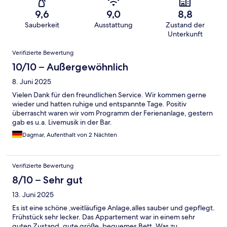
9,6
9,0
8,8
Sauberkeit
Ausstattung
Zustand der
Unterkunft
Bewertungen
Verifizierte Bewertung
10/10 – Außergewöhnlich
8. Juni 2025
Vielen Dank für den freundlichen Service. Wir kommen gerne
wieder und hatten ruhige und entspannte Tage. Positiv
überrascht waren wir vom Programm der Ferienanlage, gestern
gab es u.a. Livemusik in der Bar.
Dagmar, Aufenthalt von 2 Nächten
Verifizierte Bewertung
8/10 – Sehr gut
13. Juni 2025
Es ist eine schöne ,weitläufige Anlage,alles sauber und gepflegt.
Frühstück sehr lecker. Das Appartement war in einem sehr
guten Zustand, gute größe ,bequemes Bett. Was zu