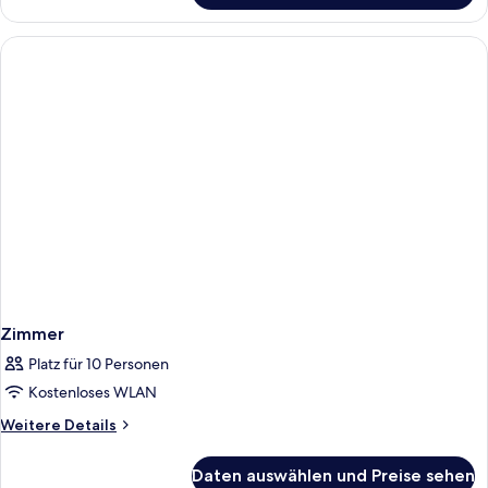
Zimmer
Platz für 10 Personen
Kostenloses WLAN
Weitere
Weitere Details
Details
für
Daten auswählen und Preise sehen
Zimmer