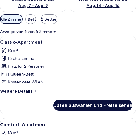
Aug. 7 - Aug. 9
Aug. 14 - Aug. 16
Verfügbare
Alle Zimmer
1 Bett
2 Betten
Filter
für
Anzeige von 6 von 6 Zimmern
Zimmer
Alle
Ein Schlafzimmer mit Bett, Nachttisc
9
Classic-Apartment
Fotos
16 m²
für
1 Schlafzimmer
Classic-
Apartment
Platz für 2 Personen
anzeigen
1 Queen-Bett
Kostenloses WLAN
Weitere
Weitere Details
Details
für
Daten auswählen und Preise sehen
Classic-
Apartment
Alle
Ein Schlafzimmer mit einem großen Be
9
Comfort-Apartment
Fotos
18 m²
für