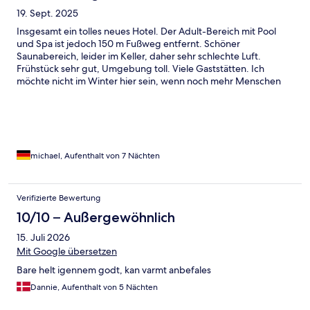
19. Sept. 2025
Insgesamt ein tolles neues Hotel. Der Adult-Bereich mit Pool
und Spa ist jedoch 150 m Fußweg entfernt. Schöner
Saunabereich, leider im Keller, daher sehr schlechte Luft.
Frühstück sehr gut, Umgebung toll. Viele Gaststätten. Ich
möchte nicht im Winter hier sein, wenn noch mehr Menschen
da sind . Dafür ist die Infrastruktur (Liftanlagen, Parkplätze) nicht
ausgelegt. 95% polnische Gäste, deutsche Kommunikation
kaum vorhanden. Preise fast wie in Deutschland.
michael, Aufenthalt von 7 Nächten
Verifizierte Bewertung
10/10 – Außergewöhnlich
15. Juli 2026
Mit Google übersetzen
Bare helt igennem godt, kan varmt anbefales
Dannie, Aufenthalt von 5 Nächten