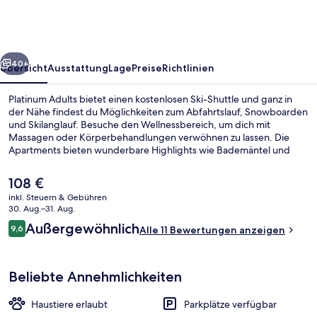
rück
Weiter
40+
Übersicht
Ausstattung
Lage
Preise
Richtlinien
Platinum Adults bietet einen kostenlosen Ski-Shuttle und ganz in
der Nähe findest du Möglichkeiten zum Abfahrtslauf, Snowboarden
und Skilanglauf. Besuche den Wellnessbereich, um dich mit
Massagen oder Körperbehandlungen verwöhnen zu lassen. Die
Apartments bieten wunderbare Highlights wie Bademäntel und
Hausschuhe.
Der
108 €
aktuelle
inkl. Steuern & Gebühren
Preis
30. Aug.–31. Aug.
Innenpool
beträgt
Bewertungen
Außergewöhnlich
9,6
Alle 11 Bewertungen anzeigen
108 €.
9,6 von 10.
Beliebte Annehmlichkeiten
Haustiere erlaubt
Parkplätze verfügbar