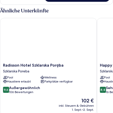
Ähnliche Unterkünfte
Radisson Hotel Szklarska Poręba
Happy Va
Radisson
Happy
Radisson Hotel Szklarska Poręba
Happy 
Hotel
Valley
Szklarska Poreba
Szklarsk
Szklarska
Resort
Pool
Wellness
Pool
Poręba
Szklarsk
Haustiere erlaubt
Parkplätze verfügbar
Hausti
Szklarska
Poreba
Poreba
9.6
8.4
Außergewöhnlich
Seh
9,6
8,4
von
von
106 Bewertungen
16 B
10,
10,
Der
102 €
Außergewöhnlich,
Sehr
Preis
106
gut,
inkl. Steuern & Gebühren
beträgt
1. Sept.–2. Sept.
Bewertungen
16