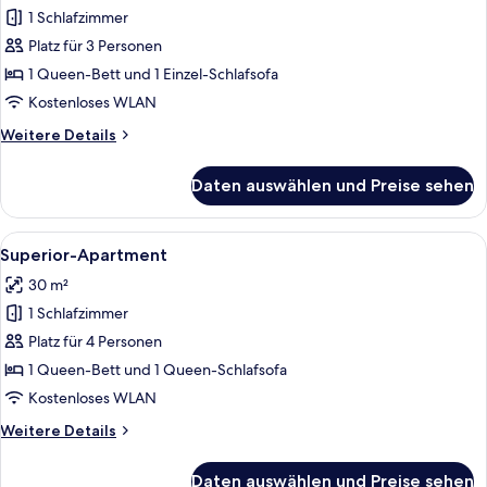
1 Schlafzimmer
Comfort-
Apartment
Platz für 3 Personen
anzeigen
1 Queen-Bett und 1 Einzel-Schlafsofa
Kostenloses WLAN
Weitere
Weitere Details
Details
für
Daten auswählen und Preise sehen
Comfort-
Apartment
Alle
Ein modernes Hotelzimmer mit einer C
7
Superior-Apartment
Fotos
30 m²
für
1 Schlafzimmer
Superior-
Apartment
Platz für 4 Personen
anzeigen
1 Queen-Bett und 1 Queen-Schlafsofa
Kostenloses WLAN
Weitere
Weitere Details
Details
für
Daten auswählen und Preise sehen