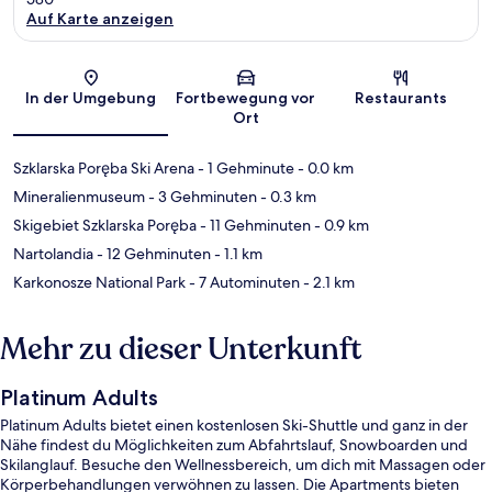
Auf Karte anzeigen
Karte
In der Umgebung
Fortbewegung vor
Restaurants
Ort
Szklarska Poręba Ski Arena
- 1 Gehminute
- 0.0 km
Mineralienmuseum
- 3 Gehminuten
- 0.3 km
Skigebiet Szklarska Poręba
- 11 Gehminuten
- 0.9 km
Nartolandia
- 12 Gehminuten
- 1.1 km
Karkonosze National Park
- 7 Autominuten
- 2.1 km
Mehr zu dieser Unterkunft
Platinum Adults
Platinum Adults bietet einen kostenlosen Ski-Shuttle und ganz in der
Nähe findest du Möglichkeiten zum Abfahrtslauf, Snowboarden und
Skilanglauf. Besuche den Wellnessbereich, um dich mit Massagen oder
Körperbehandlungen verwöhnen zu lassen. Die Apartments bieten