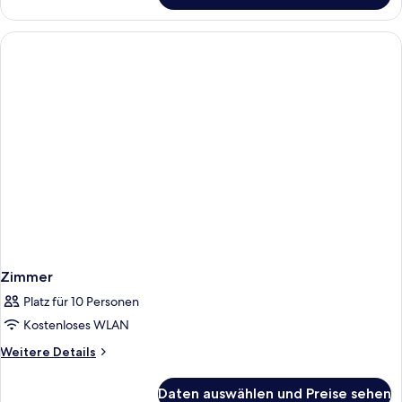
Zimmer
Platz für 10 Personen
Kostenloses WLAN
Weitere
Weitere Details
Details
für
Daten auswählen und Preise sehen
Zimmer