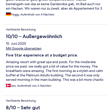
bemängeln war das es keine Garderobe gab, im Bad auch nur
ein Hacken. Wir waren nur zu zweit, aber als Appartement für 3
Personen wären die Möglichkeiten zum Sachen verstauen zu
Peggy, Aufenthalt von 4 Nächten
wenig. Ansonsten können wir es weiterempfehlen.
Verifizierte Bewertung
10/10 – Außergewöhnlich
15. Juni 2025
Mit Google übersetzen
Five Star experience at a budget price.
Amazing resort with great spa and pools. For the moderate
price we paid, we really got a lot of value for the money. The
breakfasts were amazing. The first morning as a stylish and calm
buffet at the Platinum Adults building. The second it was only
served morning in the main building. This was a bit more chaotic
and very busy, but as a bonus they had a lady cooking
Lars, Aufenthalt von 2 Nächten
individually made omelettes,which were absolutly delicious. All
staff in the hotel were polite, efficient and hard working and
most of them spoke English. The Italian Piati restaurant was also
Verifizierte Bewertung
very nice, had good good and very attractive prices, for a five
star resort.
8/10 – Sehr gut