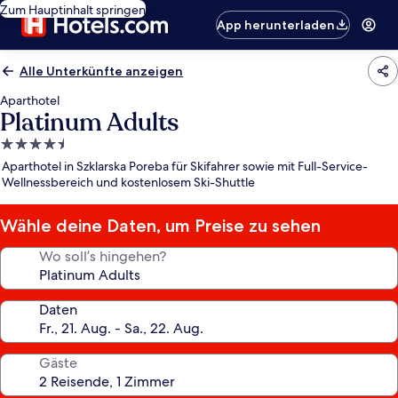
Zum Hauptinhalt springen
App herunterladen
Alle Unterkünfte anzeigen
Aparthotel
Platinum Adults
4.5-
Sterne-
Aparthotel in Szklarska Poreba für Skifahrer sowie mit Full-Service-
Unterkunft
Wellnessbereich und kostenlosem Ski-Shuttle
Wähle deine Daten, um Preise zu sehen
Wo soll’s hingehen?
Daten
Gäste