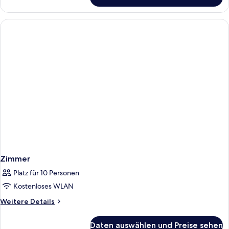
Superior-
Apartment
Zimmer
Platz für 10 Personen
Kostenloses WLAN
Weitere
Weitere Details
Details
für
Daten auswählen und Preise sehen
Zimmer