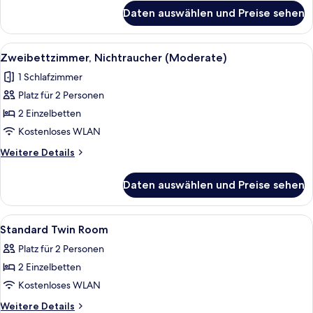
für
Daten auswählen und Preise sehen
Standard-
Zweibettzimmer,
Nichtraucher
Alle
Ein Hotelzimmer mit zwei Betten, ein
5
Zweibettzimmer, Nichtraucher (Moderate)
Fotos
1 Schlafzimmer
für
Platz für 2 Personen
Zweibettzimmer,
Nichtraucher
2 Einzelbetten
(Moderate)
Kostenloses WLAN
anzeigen
Weitere
Weitere Details
Details
für
Daten auswählen und Preise sehen
Zweibettzimmer,
Nichtraucher
(Moderate)
Alle
Ein Hotelzimmer mit zwei Betten, ein
1
Standard Twin Room
Fotos
Platz für 2 Personen
für
2 Einzelbetten
Standard
Twin
Kostenloses WLAN
Room
Weitere
Weitere Details