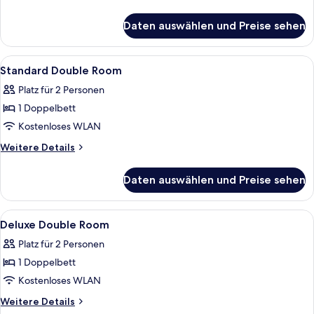
anzeigen
Details
für
Daten auswählen und Preise sehen
Standard
Twin
Room
Alle
Ein Hotelzimmer mit Bett, Schreibtisc
1
Standard Double Room
Fotos
Platz für 2 Personen
für
1 Doppelbett
Standard
Double
Kostenloses WLAN
Room
Weitere
Weitere Details
anzeigen
Details
für
Daten auswählen und Preise sehen
Standard
Double
Room
Alle
Ein modernes Hotelzimmer mit einem B
1
Deluxe Double Room
Fotos
Platz für 2 Personen
für
1 Doppelbett
Deluxe
Double
Kostenloses WLAN
Room
Weitere
Weitere Details
anzeigen
Details