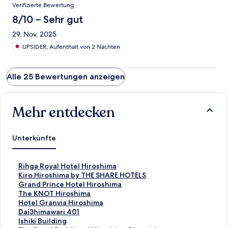
Verifizierte Bewertung
8/10 – Sehr gut
29. Nov. 2025
UPSIDER, Aufenthalt von 2 Nächten
Alle 25 Bewertungen anzeigen
Mehr entdecken
Unterkünfte
L
Rihga Royal Hotel Hiroshima
i
L
Kiro Hiroshima by THE SHARE HOTELS
n
i
L
Grand Prince Hotel Hiroshima
k
n
i
L
The KNOT Hiroshima
,
k
n
i
L
Hotel Granvia Hiroshima
d
,
k
n
i
L
Dai3himawari 401
e
d
,
k
n
i
L
Ishiki Building