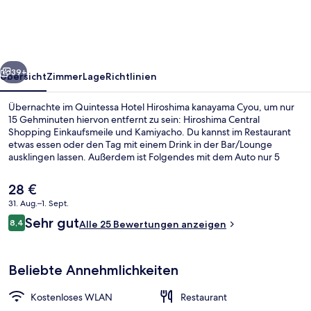
kanayama
Cyou
rück
Weiter
39+
Übersicht
Zimmer
Lage
Richtlinien
Übernachte im Quintessa Hotel Hiroshima kanayama Cyou, um nur
15 Gehminuten hiervon entfernt zu sein: Hiroshima Central
Shopping Einkaufsmeile und Kamiyacho. Du kannst im Restaurant
etwas essen oder den Tag mit einem Drink in der Bar/Lounge
ausklingen lassen. Außerdem ist Folgendes mit dem Auto nur 5
Minuten entfernt: Hiroshima Green Arena und Burg von Hiroshima.
Die öffentlichen Verkehrsmittel sind nur einen kurzen Fußmarsch
Der
28 €
entfernt: Zur Station Kanayama-cho sind es 2 Minuten und zur
aktuelle
31. Aug.–1. Sept.
Station Ebisu-chō 4 Minuten.
Preis
Bewertungen
Sehr gut
Außenbereich
8,4
beträgt
Alle 25 Bewertungen anzeigen
8,4 von 10.
28 €.
Beliebte Annehmlichkeiten
Kostenloses WLAN
Restaurant