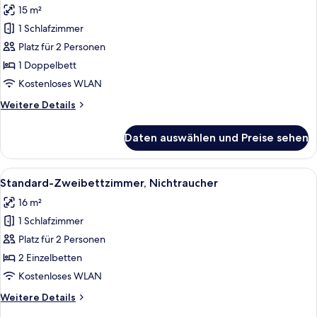
15 m²
für
1 Schlafzimmer
Doppelzimmer,
Nichtraucher
Platz für 2 Personen
(Moderate)
1 Doppelbett
anzeigen
Kostenloses WLAN
Weitere
Weitere Details
Details
für
Daten auswählen und Preise sehen
Doppelzimmer,
Nichtraucher
(Moderate)
Alle
Ein Hotelzimmer mit zwei Betten, ein
6
Standard-Zweibettzimmer, Nichtraucher
Fotos
16 m²
für
1 Schlafzimmer
Standard-
Zweibettzimmer,
Platz für 2 Personen
Nichtraucher
2 Einzelbetten
anzeigen
Kostenloses WLAN
Weitere
Weitere Details
Details