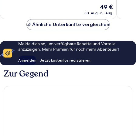
1.360
1.001
Der
49 €
Bewertungen
Bewert
Preis
30. Aug.–31. Aug.
beträgt
49 €
Ähnliche Unterkünfte vergleichen
Melde dich an, um verfügbare Rabatte und Vorteile
anzuzeigen. Mehr Prämien für noch mehr Abenteuer!
Anmelden
Jetzt kostenlos registrieren
Zur Gegend