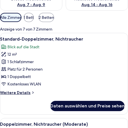
Aug. 7 - Aug. 9
Aug. 14 - Aug. 16
Verfügbare
Alle Zimmer
1 Bett
2 Betten
Filter
für
Anzeige von 7 von 7 Zimmern
Zimmer
Alle
Standard-Doppelzimmer, Nichtrauche
6
Standard-Doppelzimmer, Nichtraucher
Fotos
Blick auf die Stadt
für
12 m²
Standard-
Doppelzimmer,
1 Schlafzimmer
Nichtraucher
Platz für 2 Personen
anzeigen
1 Doppelbett
Kostenloses WLAN
Weitere
Weitere Details
Details
für
Daten auswählen und Preise sehen
Standard-
Doppelzimmer,
Nichtraucher
Alle
Ein Hotelzimmer mit einem großen Bett
5
Doppelzimmer, Nichtraucher (Moderate)
Fotos