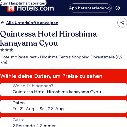
Zum Hauptinhalt springen
App herunterladen
Alle Unterkünfte anzeigen
Quintessa Hotel Hiroshima
kanayama Cyou
3.0-
Sterne-
Hotel mit Restaurant - Hiroshima Central Shopping Einkaufsmeile (0,2
Unterkunft
km)
Wähle deine Daten, um Preise zu sehen
Wo soll’s hingehen?
Daten
Gäste