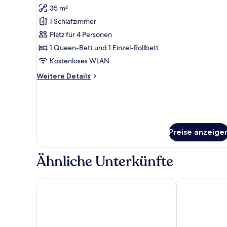
Fotos
35 m²
für
1 Schlafzimmer
Deluxe-
Vierbettzimmer,
Platz für 4 Personen
Mehrere
1 Queen-Bett und 1 Einzel-Rollbett
Betten
Kostenloses WLAN
anzeigen
Weitere
Weitere Details
Details
für
Deluxe-
Vierbettzimmer,
Mehrere
Betten
Preise anzeige
Ähnliche Unterkünfte
Villa Santa Fé
Pousada Praia