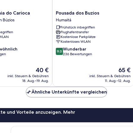
Pousada
ia do Carioca
Pousada dos Buzios
dos
n Búzios
Humaitá
Buzios
Frühstück inbegriffen
Humaitá
egriffen
Flughafentransfer
 WLAN
Kostenlose Parkplätze
Kostenloses WLAN
9.0
wöhnlich
Wunderbar
9,0
von
ngen
236 Bewertungen
10,
ich,
Wunderbar,
Der
Der
40 €
65 €
236
Preis
Preis
Bewertungen
inkl. Steuern & Gebühren
inkl. Steuern & Gebühren
beträgt
beträgt
18. Aug.–19. Aug.
11. Aug.–12. Aug.
40 €
65 €
Ähnliche Unterkünfte vergleichen
te und Vorteile anzuzeigen. Mehr