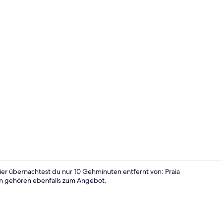
Video der U
ier übernachtest du nur 10 Gehminuten entfernt von: Praia
en gehören ebenfalls zum Angebot.
Familienstud