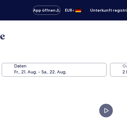
•
App öffnen
EUR
Unterkunft registr
ue
Daten
G