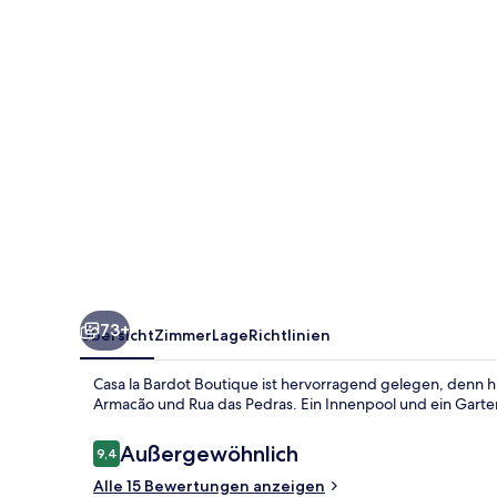
73+
Übersicht
Zimmer
Lage
Richtlinien
Casa la Bardot Boutique ist hervorragend gelegen, denn h
Armacão und Rua das Pedras. Ein Innenpool und ein Gart
Bewertungen
Außergewöhnlich
9,4
9,4 von 10.
Alle 15 Bewertungen anzeigen