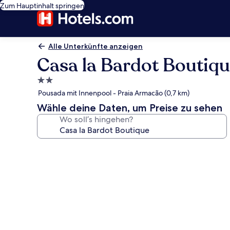
Zum Hauptinhalt springen
Alle Unterkünfte anzeigen
Casa la Bardot Boutiq
2.0-
Sterne-
Pousada mit Innenpool - Praia Armacão (0,7 km)
Unterkunft
Wähle deine Daten, um Preise zu sehen
Wo soll’s hingehen?
Fotogalerie
von
Casa
la
Bardot
Boutique