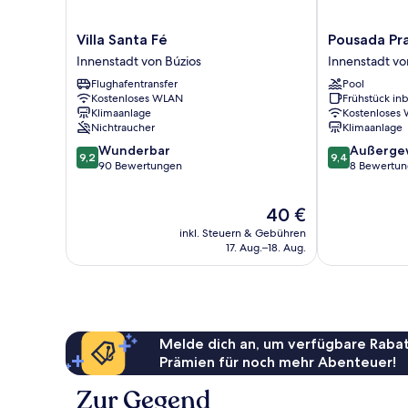
Villa
Pousada
Villa Santa Fé
Pousada Pra
Santa
Praia
Innenstadt von Búzios
Innenstadt vo
Fé
do
Flughafentransfer
Pool
Innenstadt
Carioca
Kostenloses WLAN
Frühstück inb
von
Innenstadt
Klimaanlage
Kostenloses
Búzios
von
Nichtraucher
Klimaanlage
Búzios
9.2
9.4
Wunderbar
Außerge
9,2
9,4
von
von
90 Bewertungen
8 Bewertu
10,
10,
Wunderbar,
Außergewöhnl
Der
40 €
90
8
Preis
Bewertungen
Bewertungen
inkl. Steuern & Gebühren
beträgt
17. Aug.–18. Aug.
40 €
Melde dich an, um verfügbare Rabat
Prämien für noch mehr Abenteuer!
Zur Gegend