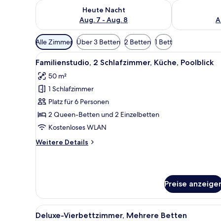
Überprüfe die Verfügbarkeit für heute Nacht, Aug. 7
Überprüfe die
Heute Nacht
Aug. 7 - Aug. 8
A
Verfügbare
Alle Zimmer
Über 3 Betten
2 Betten
1 Bett
Filter
Alle
Ein Esstisch für zwei Personen
für
26
Familienstudio, 2 Schlafzimmer, Küche, Poolblick
Fotos
Zimmer
50 m²
für
1 Schlafzimmer
Familienstudio,
2 Schlafzimmer,
Platz für 6 Personen
Küche,
2 Queen-Betten und 2 Einzelbetten
Poolblick
Kostenloses WLAN
anzeigen
Weitere
Weitere Details
Details
für
Familienstudio,
2 Schlafzimmer,
Preise anzeige
Küche,
Poolblick
Alle
Ein modernes Badezimmer mit 
21
Deluxe-Vierbettzimmer, Mehrere Betten