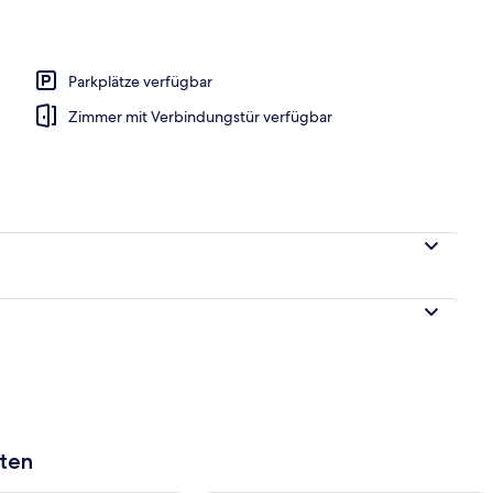
io, 2 Schlafzimmer, Küche, Poolblick | Betten mit Memory-Foam-Matratzen,
Parkplätze verfügbar
Zimmer mit Verbindungstür verfügbar
aten