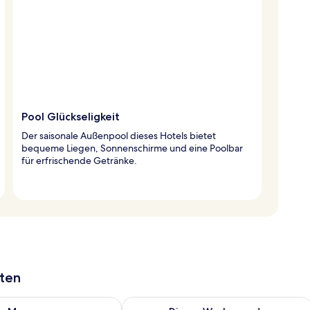
Pool Glückseligkeit
Der saisonale Außenpool dieses Hotels bietet
bequeme Liegen, Sonnenschirme und eine Poolbar
für erfrischende Getränke.
aten
 - Aug. 9.
 Verfügbarkeit für morgen, Aug. 9 - Aug. 10.
Überprüfe die Verfügbarkeit für dies