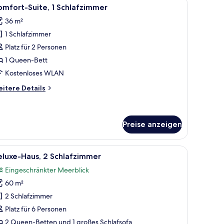
Verdunkelungsvorhänge, Bügeleisen/Bügelbrett
le
Comfort-Suite, 1 Schlafzimmer | Minibar, Zi
10
mfort-Suite, 1 Schlafzimmer
otos
36 m²
ür
1 Schlafzimmer
omfort-
ite,
Platz für 2 Personen
1 Queen-Bett
chlafzimmer
Kostenloses WLAN
nzeigen
itere
itere Details
tails
r
mfort-
ite,
Preise anzeigen
hlafzimmer
ar, Zimmersafe, Verdunkelungsvorhänge, Bügeleisen/Bügelbrett
le
Deluxe-Haus, 2 Schlafzimmer | Minibar, Zim
6
eluxe-Haus, 2 Schlafzimmer
otos
Eingeschränkter Meerblick
ür
60 m²
eluxe-
aus,
2 Schlafzimmer
 Schlafzimmer
Platz für 6 Personen
nzeigen
2 Queen-Betten und 1 großes Schlafsofa