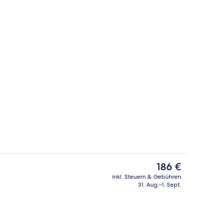
ch
Deluxe-Suite, 1 Schlafzimmer | Wohnb
Der
186 €
aktuelle
inkl. Steuern & Gebühren
Preis
31. Aug.–1. Sept.
ch
Deluxe-Haus, 3 Schlafzimmer | Minib
beträgt
186 €.