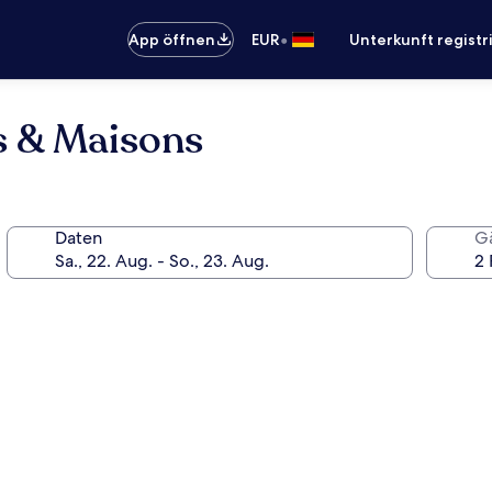
•
App öffnen
EUR
Unterkunft registr
es & Maisons
Daten
G