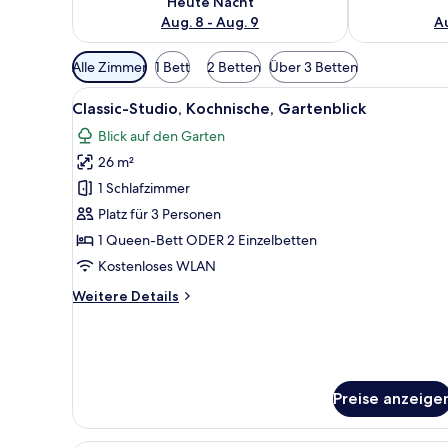
Heute Nacht
Aug. 8 - Aug. 9
Au
Verfügbare
Alle Zimmer
1 Bett
2 Betten
Über 3 Betten
Filter
Alle
Minibar, Zimmersafe, Verdunk
für
4
Classic-Studio, Kochnische, Gartenblick
Fotos
Zimmer
Blick auf den Garten
für
26 m²
Classic-
Studio,
1 Schlafzimmer
Kochnische,
Platz für 3 Personen
Gartenblick
1 Queen-Bett ODER 2 Einzelbetten
anzeigen
Kostenloses WLAN
Weitere
Weitere Details
Details
für
Classic-
Studio,
Kochnische,
Preise anzeige
Gartenblick