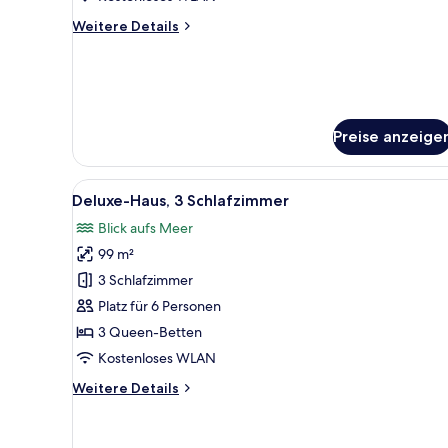
anzeigen
Weitere
Weitere Details
Details
für
Deluxe-
Suite,
1
Schlafzimmer
Preise anzeige
Alle
Deluxe-Haus, 3 Schlafzimmer 
8
Deluxe-Haus, 3 Schlafzimmer
Fotos
Blick aufs Meer
für
99 m²
Deluxe-
Haus,
3 Schlafzimmer
3 Schlafzimmer
Platz für 6 Personen
anzeigen
3 Queen-Betten
Kostenloses WLAN
Weitere
Weitere Details
Details
für
Deluxe-