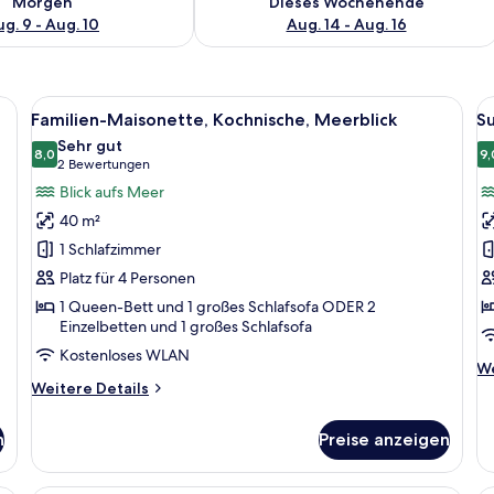
Morgen
Dieses Wochenende
g. 9 - Aug. 10
Aug. 14 - Aug. 16
elungsvorhänge, Bügeleisen/Bügelbrett
Alle
Familien-Maisonette, Kochnische, Mee
Al
3
Familien-Maisonette, Kochnische, Meerblick
Su
Fotos
F
Sehr gut
für
8,0
f
9,
8,0 von 10
(2
2 Bewertungen
Familien-
S
Bewertungen)
Blick aufs Meer
Maisonette,
S
40 m²
Kochnische,
K
1 Schlafzimmer
Meerblick
M
Platz für 4 Personen
anzeigen
a
1 Queen-Bett und 1 großes Schlafsofa ODER 2
Einzelbetten und 1 großes Schlafsofa
Kostenloses WLAN
We
We
Weitere
De
Weitere Details
Details
fü
für
Su
n
Preise anzeigen
Familien-
St
Maisonette,
Ko
Kochnische,
Me