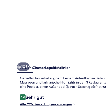
&
Maisons
108+
Übersicht
Zimmer
Lage
Richtlinien
Genieße Grosseto-Prugna mit einem Aufenthalt im Bella Vis
Massagen und kulinarische Highlights in den 3 Restaurants.
eine Poolbar, einen Außenpool (je nach Saison geöffnet) u
Bewertungen
Sehr gut
8,0
8,0 von 10.
Alle 226 Bewertungen anzeigen