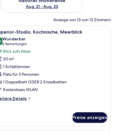
Nächstes Wochenende
Aug. 21 - Aug. 23
Anzeige von 13 von 13 Zimmern
rblick | Minibar, Zimmersafe, Verdunkelungsvorhänge, Bügeleisen/Bügelbre
le
Superior-Studio, Kochnische, Meerblick | Mi
4
perior-Studio, Kochnische, Meerblick
otos
Wunderbar
ür
0
9,0 von 10
(2
2 Bewertungen
uperior-
Bewertungen)
Blick aufs Meer
tudio,
30 m²
ochnische,
1 Schlafzimmer
eerblick
Platz für 3 Personen
nzeigen
1 Doppelbett ODER 2 Einzelbetten
Kostenloses WLAN
itere
itere Details
tails
r
perior-
Preise anzeigen
udio,
chnische,
erblick