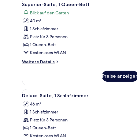
Alle
Superior-Suite, 1 Queen-Bett 
6
Superior-Suite, 1 Queen-Bett
Fotos
Blick auf den Garten
für
40 m²
Superior-
Suite,
1 Schlafzimmer
1
Platz für 3 Personen
Queen-
1 Queen-Bett
Bett
Kostenloses WLAN
anzeigen
Weitere
Weitere Details
Details
für
Preise anzeige
Superior-
Suite,
1
Alle
Deluxe-Suite, 1 Schlafzimmer 
4
Queen-
Deluxe-Suite, 1 Schlafzimmer
Fotos
Bett
46 m²
für
1 Schlafzimmer
Deluxe-
Suite,
Platz für 3 Personen
1
1 Queen-Bett
Schlafzimmer
Kostenloses WLAN