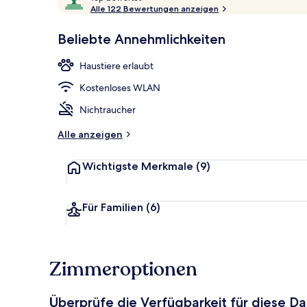
o
Alle 122 Bewertungen anzeigen
10,
p
Sehr
Beliebte Annehmlichkeiten
beliebt
55-Zoll-Smar
b
e
Haustiere erlaubt
w
e
Kostenloses WLAN
r
t
Nichtraucher
e
t
Alle anzeigen
Wichtigste Merkmale
(9)
Für Familien
(6)
Zimmeroptionen
Überprüfe die Verfügbarkeit für diese D