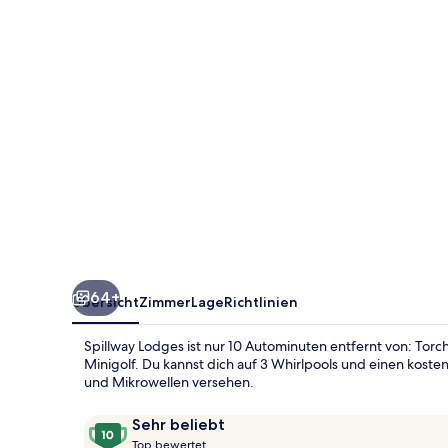
64+
Übersicht
Zimmer
Lage
Richtlinien
Spillway Lodges ist nur 10 Autominuten entfernt von: Tor
Minigolf. Du kannst dich auf 3 Whirlpools und einen koste
und Mikrowellen versehen.
Bewertungen
10
Sehr beliebt
T
von
Top bewertet