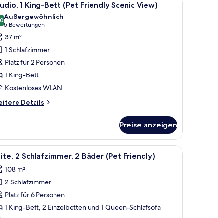
9
udio, 1 King-Bett (Pet Friendly Scenic View)
otos
Außergewöhnlich
ür
,0
10,0 von 10
(5
5 Bewertungen
tudio,
Bewertungen)
37 m²
King-
1 Schlafzimmer
ett
Platz für 2 Personen
Pet
1 King-Bett
riendly
Kostenloses WLAN
cenic
iew)
itere
itere Details
nzeigen
tails
r
Preise anzeigen
udio,
King-
tt
ter mit Vorhängen.
ereich, einem Bett und einem großen Fenster sowie einer kleinen Sitzecke.
le
Ein ordentlich eingerichtetes Schlafzimmer m
18
et
ite, 2 Schlafzimmer, 2 Bäder (Pet Friendly)
otos
iendly
108 m²
enic
ür
ew)
2 Schlafzimmer
ite,
 Schlafzimmer,
Platz für 6 Personen
1 King-Bett, 2 Einzelbetten und 1 Queen-Schlafsofa
äder