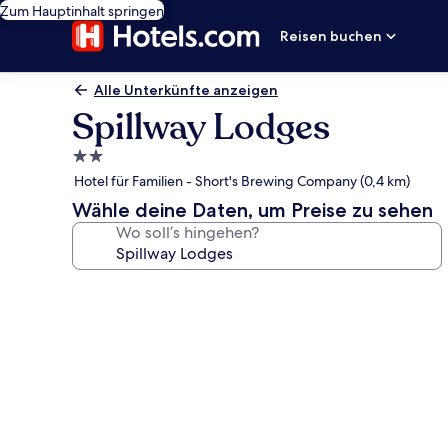
Zum Hauptinhalt springen
Reisen buchen
Alle Unterkünfte anzeigen
Spillway Lodges
2.0-
Sterne-
Hotel für Familien - Short's Brewing Company (0,4 km)
Unterkunft
Wähle deine Daten, um Preise zu sehen
Wo soll’s hingehen?
Fotogalerie
von
Spillway
Lodges