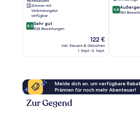
Restaurant
Bellaire
Zimmer mit
9.8
Außerge
9,8
Verbindungstür
von
180 Bewert
verfügbar
10,
8.0
Sehr gut
Außergewöhnl
8,0
von
838 Bewertungen
180
10,
Bewertungen
Der
122 €
Sehr
Preis
gut,
inkl. Steuern & Gebühren
beträgt
1. Sept.–2. Sept.
838
122 €
Bewertungen
Melde dich an, um verfügbare Rabat
Prämien für noch mehr Abenteuer!
Zur Gegend