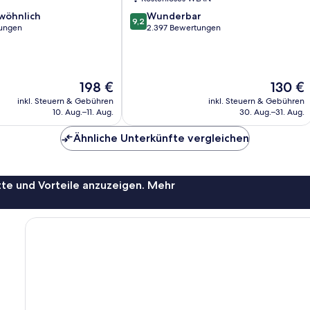
9.2
wöhnlich
Wunderbar
9,2
von
ungen
2.397 Bewertungen
10,
ich,
Wunderbar,
2.397
Bewertungen
Der
Der
198 €
130 €
Preis
Preis
inkl. Steuern & Gebühren
inkl. Steuern & Gebühren
beträgt
beträgt
10. Aug.–11. Aug.
30. Aug.–31. Aug.
198 €
130 €
Ähnliche Unterkünfte vergleichen
te und Vorteile anzuzeigen. Mehr