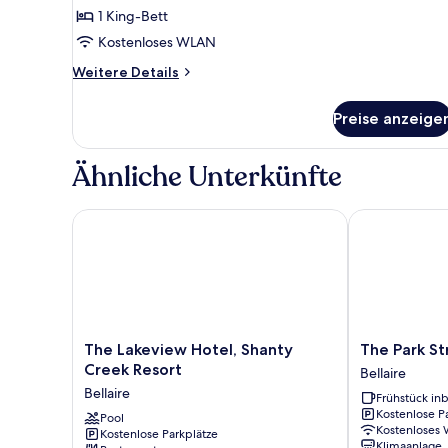
1 King-Bett
Friendly)
Kostenloses WLAN
anzeigen
Weitere
Weitere Details
Details
für
Preise anzeige
Studio,
1 King-
Bett
Ähnliche Unterkünfte
(Pet
Friendly)
The Lakeview Hotel, Shanty Creek Resort
The Park Stree
The
The
The Lakeview Hotel, Shanty
The Park St
Lakeview
Park
Creek Resort
Bellaire
Hotel,
Street
Bellaire
Frühstück inb
Shanty
Inn
Kostenlose P
Creek
Pool
Bellaire
Kostenloses
Kostenlose Parkplätze
Resort
Klimaanlage