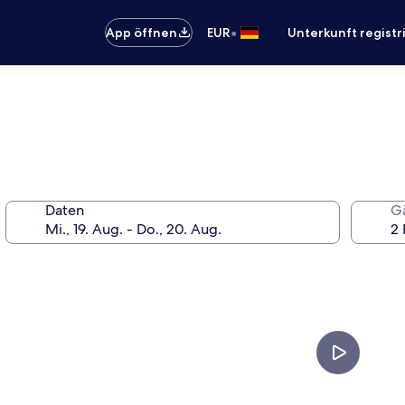
•
App öffnen
EUR
Unterkunft registr
Daten
G