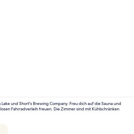
Video der U
ch Lake und Short's Brewing Company. Freu dich auf die Sauna und
nlosen Fahrradverleih freuen. Die Zimmer sind mit Kühlschränken
Außenberei