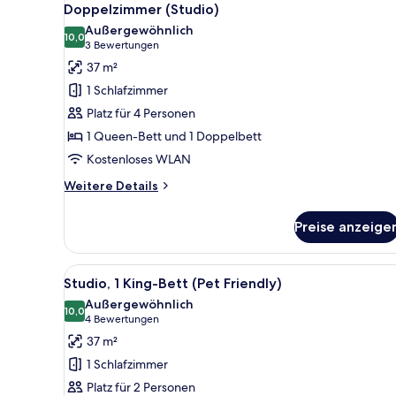
8
Bett
Doppelzimmer (Studio)
Fotos
Außergewöhnlich
für
10,0
10,0 von 10
(3
3 Bewertungen
Doppelzimmer
Bewertungen)
37 m²
(Studio)
1 Schlafzimmer
anzeigen
Platz für 4 Personen
1 Queen-Bett und 1 Doppelbett
Kostenloses WLAN
Weitere
Weitere Details
Details
für
Preise anzeige
Doppelzimmer
(Studio)
Alle
Ein modernes Schlafzimmer mit
12
Studio, 1 King-Bett (Pet Friendly)
Fotos
Außergewöhnlich
für
10,0
10,0 von 10
(4
4 Bewertungen
Studio,
Bewertungen)
37 m²
1 King-
1 Schlafzimmer
Bett
Platz für 2 Personen
(Pet