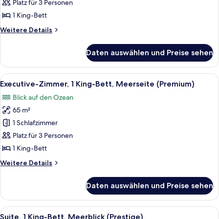
1 King-
Platz für 3 Personen
Bett,
1 King-Bett
Meerblick
Weitere
Weitere Details
anzeigen
Details
für
Daten auswählen und Preise sehen
Premium-
Suite,
1 King-
Alle
Ein modernes Hotelzimmer mit Balkon, 
9
Bett,
Executive-Zimmer, 1 King-Bett, Meerseite (Premium)
Fotos
Meerblick
Blick auf den Ozean
für
65 m²
Executive-
Zimmer,
1 Schlafzimmer
1 King-
Platz für 3 Personen
Bett,
1 King-Bett
Meerseite
Weitere
Weitere Details
(Premium)
Details
anzeigen
für
Daten auswählen und Preise sehen
Executive-
Zimmer,
1 King-
Alle
Ein modernes Hotelzimmer mit Balkon, 
10
Bett,
Suite, 1 King-Bett, Meerblick (Prestige)