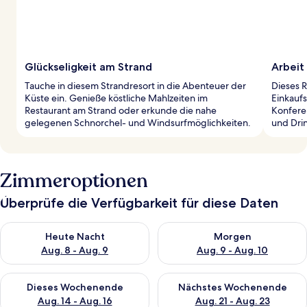
Glückseligkeit am Strand
Arbeit 
Tauche in diesem Strandresort in die Abenteuer der
Dieses 
Küste ein. Genieße köstliche Mahlzeiten im
Einkauf
Restaurant am Strand oder erkunde die nahe
Konfere
gelegenen Schnorchel- und Windsurfmöglichkeiten.
und Drin
Zimmeroptionen
Überprüfe die Verfügbarkeit für diese Daten
Überprüfe die Verfügbarkeit für heute Nacht, Aug. 8 - Aug. 9.
Überprüfe die Verfügbarkeit f
Heute Nacht
Morgen
Aug. 8 - Aug. 9
Aug. 9 - Aug. 10
Überprüfe die Verfügbarkeit für dieses Wochenende, Aug. 14 -
Überprüfe die Verfügbarkeit f
Dieses Wochenende
Nächstes Wochenende
Aug. 14 - Aug. 16
Aug. 21 - Aug. 23