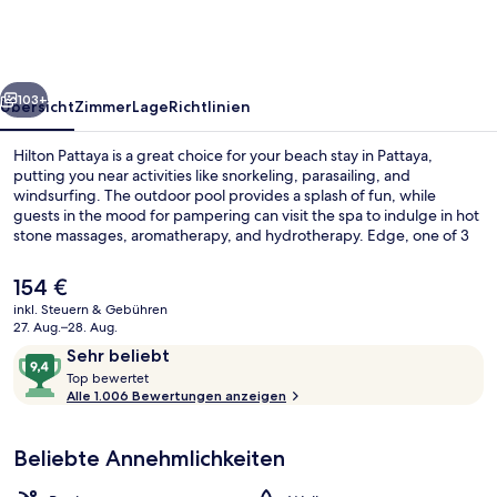
rück
Weiter
103+
Übersicht
Zimmer
Lage
Richtlinien
Hilton Pattaya is a great choice for your beach stay in Pattaya,
putting you near activities like snorkeling, parasailing, and
windsurfing. The outdoor pool provides a splash of fun, while
guests in the mood for pampering can visit the spa to indulge in hot
stone massages, aromatherapy, and hydrotherapy. Edge, one of 3
restaurants, offers a beachfront location and serves breakfast,
lunch, and dinner. Other highlights at this luxurious resort include 2
Der
154 €
bars/lounges, a rooftop terrace, and a poolside bar. The helpful
aktuelle
inkl. Steuern & Gebühren
staff and overall property condition get good marks from fellow
Preis
27. Aug.–28. Aug.
travelers.
Außenpool
beträgt
Bewertungen
9,4
Sehr beliebt
154 €.
T
von
Top bewertet
o
Alle 1.006 Bewertungen anzeigen
10,
p
Sehr
beliebt
Beliebte Annehmlichkeiten
b
e
w