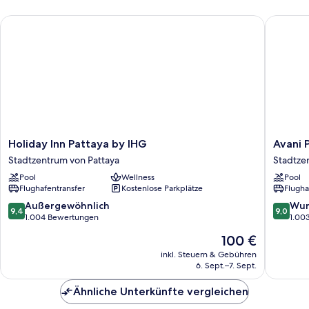
Ocean
Holiday Inn Pattaya by IHG
Avani Pa
View
Holiday
Avani
Holiday Inn Pattaya by IHG
Avani 
Inn
Pattaya
Stadtzentrum von Pattaya
Stadtze
Pattaya
Resort
Pool
Wellness
Pool
by
Stadtze
Flughafentransfer
Kostenlose Parkplätze
Flugha
IHG
von
Stadtzentrum
Pattaya
9.4
9.0
Außergewöhnlich
Wun
9,4
9,0
von
von
von
1.004 Bewertungen
1.00
Pattaya
10,
10,
Der
100 €
Außergewöhnlich,
Wunder
Preis
1.004
1.003
inkl. Steuern & Gebühren
beträgt
6. Sept.–7. Sept.
Bewertungen
Bewert
100 €
Ähnliche Unterkünfte vergleichen