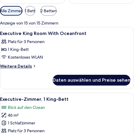
Verfügbare
Alle Zimmer
1 Bett
2 Betten
Filter
für
Anzeige von 15 von 15 Zimmern
Zimmer
Alle
Zimmersafe, Schreibtisch, laptopgeeig
6
Executive King Room With Oceanfront
Fotos
Platz für 3 Personen
für
1 King-Bett
Executive
King
Kostenloses WLAN
Room
Weitere
Weitere Details
With
Details
für
Oceanfront
Daten auswählen und Preise sehen
Executive
anzeigen
King
Room
Alle
Ein modernes Hotelzimmer mit einem gr
8
With
Executive-Zimmer, 1 King-Bett
Fotos
Oceanfront
Blick auf den Ozean
für
46 m²
Executive-
Zimmer,
1 Schlafzimmer
1 King-
Platz für 3 Personen