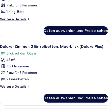
1 King-
Platz für 3 Personen
Bett,
1 King-Bett
Meerseite
Weitere
Weitere Details
anzeigen
Details
für
Daten auswählen und Preise sehen
Executive-
Zimmer,
1 King-
Alle
Ein modernes Hotelzimmer mit zwei Bet
8
Bett,
Deluxe-Zimmer, 2 Einzelbetten, Meerblick (Deluxe Plus)
Fotos
Meerseite
Blick auf den Ozean
für
46 m²
Deluxe-
Zimmer,
1 Schlafzimmer
2 Einzelbetten,
Platz für 3 Personen
Meerblick
2 Einzelbetten
(Deluxe
Weitere
Weitere Details
Plus)
Details
anzeigen
für
Daten auswählen und Preise sehen
Deluxe-
Zimmer,
2 Einzelbetten,
Zimmersafe, Schreibtisch, laptopgeeig