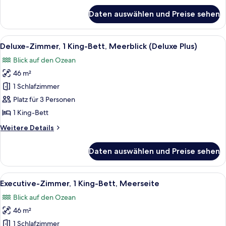
für
Daten auswählen und Preise sehen
Zimmer,
2 Schlafzimmer,
Meerblick
Alle
Ein modernes Hotelzimmer mit einem gr
6
(Residence)
Deluxe-Zimmer, 1 King-Bett, Meerblick (Deluxe Plus)
Fotos
Blick auf den Ozean
für
46 m²
Deluxe-
Zimmer,
1 Schlafzimmer
1 King-
Platz für 3 Personen
Bett,
1 King-Bett
Meerblick
Weitere
Weitere Details
(Deluxe
Details
Plus)
für
Daten auswählen und Preise sehen
Deluxe-
anzeigen
Zimmer,
1 King-
Alle
Ein modernes Hotelzimmer mit einem g
8
Bett,
Executive-Zimmer, 1 King-Bett, Meerseite
Fotos
Meerblick
Blick auf den Ozean
(Deluxe
für
Plus)
46 m²
Executive-
Zimmer,
1 Schlafzimmer