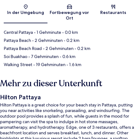
Karte
In der Umgebung
Fortbewegung vor
Restaurants
Ort
Central Pattaya
- 1 Gehminute
- 0.0 km
Pattaya Beach
- 2 Gehminuten
- 0.2 km
Pattaya Beach Road
- 2 Gehminuten
- 0.2 km
Soi Buakhao
- 7 Gehminuten
- 0.6 km
Walking Street
- 19 Gehminuten
- 1.6 km
Mehr zu dieser Unterkunft
Hilton Pattaya
Hilton Pattaya is a great choice for your beach stay in Pattaya, putting
you near activities like snorkeling, parasailing, and windsurfing. The
outdoor pool provides a splash of fun, while guests in the mood for
pampering can visit the spa to indulge in hot stone massages,
aromatherapy, and hydrotherapy. Edge, one of 3 restaurants, offers a
beachfront location and serves breakfast, lunch, and dinner. Other
highlights at this luxurious resort include 2 bars/lounges, a rooftop