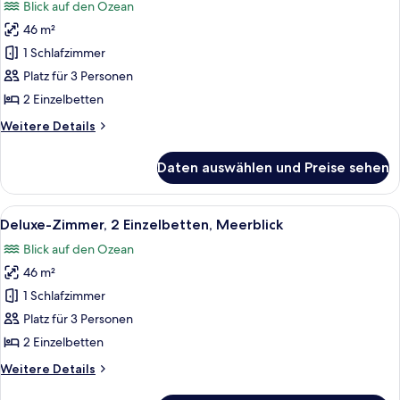
Blick auf den Ozean
für
46 m²
Executive-
Zimmer,
1 Schlafzimmer
2 Einzelbetten,
Platz für 3 Personen
Meerblick
2 Einzelbetten
anzeigen
Weitere
Weitere Details
Details
für
Daten auswählen und Preise sehen
Executive-
Zimmer,
2 Einzelbetten,
Alle
Ein modernes Hotelzimmer mit zwei Bet
7
Meerblick
Deluxe-Zimmer, 2 Einzelbetten, Meerblick
Fotos
Blick auf den Ozean
für
46 m²
Deluxe-
Zimmer,
1 Schlafzimmer
2 Einzelbetten,
Platz für 3 Personen
Meerblick
2 Einzelbetten
anzeigen
Weitere
Weitere Details
Details
für