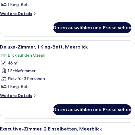
Bett
1 King-Bett
anzeigen
Weitere
Weitere Details
Details
für
Daten auswählen und Preise sehen
Executive-
Zimmer,
1 King-
Alle
Ein modernes Hotelzimmer mit einem g
6
Bett
Deluxe-Zimmer, 1 King-Bett, Meerblick
Fotos
Blick auf den Ozean
für
46 m²
Deluxe-
Zimmer,
1 Schlafzimmer
1 King-
Platz für 3 Personen
Bett,
1 King-Bett
Meerblick
Weitere
Weitere Details
anzeigen
Details
für
Daten auswählen und Preise sehen
Deluxe-
Zimmer,
1 King-
Alle
Ein modernes Hotelzimmer mit zwei Bet
8
Bett,
Executive-Zimmer, 2 Einzelbetten, Meerblick
Fotos
Meerblick