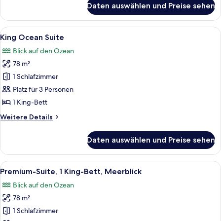
Daten auswählen und Preise sehen
Deluxe-
Zimmer,
2 Einzelbetten,
Alle
Ein modernes Hotelzimmer mit einem g
9
Meerblick
King Ocean Suite
Fotos
Blick auf den Ozean
für
78 m²
King
Ocean
1 Schlafzimmer
Suite
Platz für 3 Personen
anzeigen
1 King-Bett
Weitere
Weitere Details
Details
für
Daten auswählen und Preise sehen
King
Ocean
Suite
Alle
Ein modernes Hotelzimmer mit einem gr
9
Premium-Suite, 1 King-Bett, Meerblick
Fotos
Blick auf den Ozean
für
78 m²
Premium-
Suite,
1 Schlafzimmer