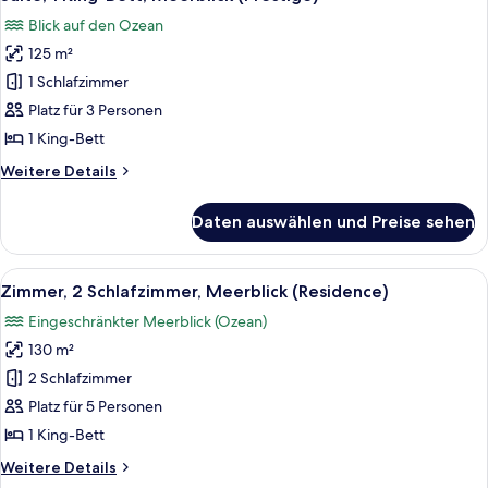
Fotos
Meerseite
Blick auf den Ozean
(Premium)
für
125 m²
Suite,
1 King-
1 Schlafzimmer
Bett,
Platz für 3 Personen
Meerblick
1 King-Bett
(Prestige)
Weitere
Weitere Details
anzeigen
Details
für
Daten auswählen und Preise sehen
Suite,
1 King-
Bett,
Alle
Ein modernes Hotelzimmer mit einem gr
9
Meerblick
Zimmer, 2 Schlafzimmer, Meerblick (Residence)
Fotos
(Prestige)
Eingeschränkter Meerblick (Ozean)
für
130 m²
Zimmer,
2 Schlafzimmer,
2 Schlafzimmer
Meerblick
Platz für 5 Personen
(Residence)
1 King-Bett
anzeigen
Weitere
Weitere Details
Details