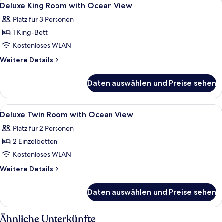
Alle
5
Meerblick
Deluxe King Room with Ocean View
Fotos
(Deluxe
Platz für 3 Personen
Plus)
für
1 King-Bett
Deluxe
King
Kostenloses WLAN
Room
Weitere
Weitere Details
with
Details
für
Ocean
Daten auswählen und Preise sehen
Deluxe
View
King
anzeigen
Room
Alle
Zimmersafe, Schreibtisch, laptopgeeig
6
with
Deluxe Twin Room with Ocean View
Fotos
Ocean
Platz für 2 Personen
View
für
2 Einzelbetten
Deluxe
Twin
Kostenloses WLAN
Room
Weitere
Weitere Details
with
Details
für
Ocean
Daten auswählen und Preise sehen
Deluxe
View
Twin
anzeigen
Room
Ähnliche Unterkünfte
with