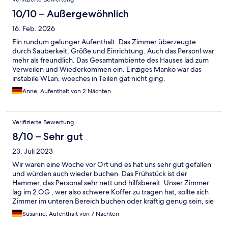
10/10 – Außergewöhnlich
16. Feb. 2026
Ein rundum gelunger Aufenthalt. Das Zimmer überzeugte
durch Sauberkeit, Größe und Einrichtung. Auch das Personl war
mehr als freundlich. Das Gesamtambiente des Hauses läd zum
Verweilen und Wiederkommen ein. Einziges Manko war das
instabile WLan, wöeches in Teilen gat nicht ging.
Anne, Aufenthalt von 2 Nächten
Verifizierte Bewertung
8/10 – Sehr gut
23. Juli 2023
Wir waren eine Woche vor Ort und es hat uns sehr gut gefallen
und würden auch wieder buchen. Das Frühstück ist der
Hammer, das Personal sehr nett und hilfsbereit. Unser Zimmer
lag im 2.OG , wer also schwere Koffer zu tragen hat, sollte sich
Zimmer im unteren Bereich buchen oder kräftig genug sein, sie
hoch zu tragen oder ggf. nach Hilfe an der Rezeption fragen.
Susanne, Aufenthalt von 7 Nächten
Die zwei jungen Leute vom Reinigungspersonal müssen noch