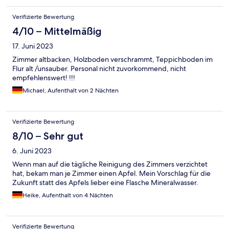
ein bisschen lernen, sie haben noch nicht ganz den Überblick
und haben schon mal die fehlende Seife und das ein oder
Verifizierte Bewertung
andere Haar übersehen. Uns hat das nicht weiter gestört, die
Lage der Unterkunft hat das wieder wett gemacht.
4/10 – Mittelmäßig
17. Juni 2023
Zimmer altbacken, Holzboden verschrammt, Teppichboden im
Flur alt /unsauber. Personal nicht zuvorkommend, nicht
empfehlenswert! !!!
Michael, Aufenthalt von 2 Nächten
Verifizierte Bewertung
8/10 – Sehr gut
6. Juni 2023
Wenn man auf die tägliche Reinigung des Zimmers verzichtet
hat, bekam man je Zimmer einen Apfel. Mein Vorschlag für die
Zukunft statt des Apfels lieber eine Flasche Mineralwasser.
Heike, Aufenthalt von 4 Nächten
Verifizierte Bewertung