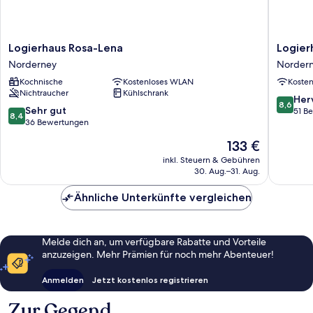
Logierhaus
Logierh
Logierhaus Rosa-Lena
Logier
Rosa-
am
Norderney
Norder
Lena
Rathaus
Kochnische
Kostenloses WLAN
Koste
Norderney
Norder
Nichtraucher
Kühlschrank
8.6
Her
8,6
8.4
Sehr gut
von
51 B
8,4
von
36 Bewertungen
10,
10,
Hervorr
Der
133 €
Sehr
51
Preis
gut,
inkl. Steuern & Gebühren
Bewert
beträgt
30. Aug.–31. Aug.
36
133 €
Bewertungen
Ähnliche Unterkünfte vergleichen
Melde dich an, um verfügbare Rabatte und Vorteile
anzuzeigen. Mehr Prämien für noch mehr Abenteuer!
Anmelden
Jetzt kostenlos registrieren
Zur Gegend