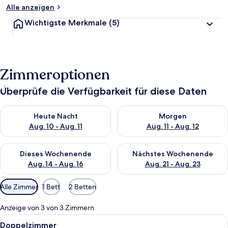
Alle anzeigen
Wichtigste Merkmale
(5)
Zimmeroptionen
Überprüfe die Verfügbarkeit für diese Daten
Überprüfe die Verfügbarkeit für heute Nacht, Aug. 10 - Aug. 11
Überprüfe die Verfügbarkeit fü
Heute Nacht
Morgen
Aug. 10 - Aug. 11
Aug. 11 - Aug. 12
Überprüfe die Verfügbarkeit für dieses Wochenende, Aug. 14 -
Überprüfe die Verfügbarkeit f
Dieses Wochenende
Nächstes Wochenende
Aug. 14 - Aug. 16
Aug. 21 - Aug. 23
Verfügbare
Alle Zimmer
1 Bett
2 Betten
Filter
für
Anzeige von 3 von 3 Zimmern
Zimmer
Alle
Ein Hotelzimmer mit einem Bett, zwei 
9
Doppelzimmer