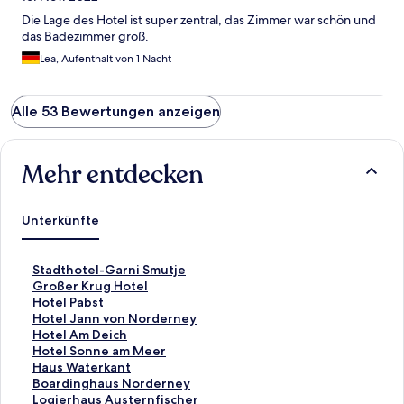
Die Lage des Hotel ist super zentral, das Zimmer war schön und
das Badezimmer groß.
Lea, Aufenthalt von 1 Nacht
Alle 53 Bewertungen anzeigen
Mehr entdecken
Unterkünfte
L
Stadthotel-Garni Smutje
i
L
Großer Krug Hotel
n
i
L
Hotel Pabst
k
n
i
L
Hotel Jann von Norderney
,
k
n
i
L
Hotel Am Deich
d
,
k
n
i
L
Hotel Sonne am Meer
e
d
,
k
n
i
L
Haus Waterkant
r
e
d
,
k
n
i
L
Boardinghaus Norderney
d
r
e
d
,
k
n
i
L
Logierhaus Austernfischer