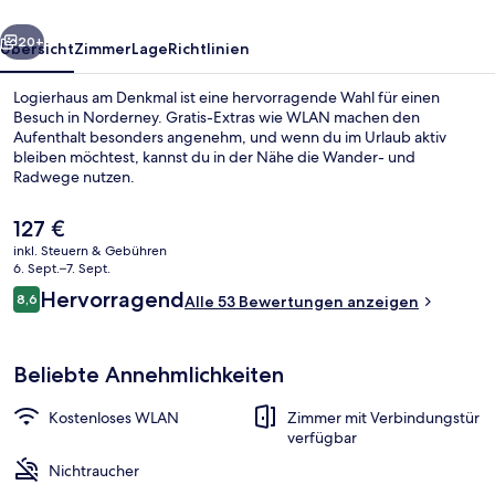
rück
Weiter
20+
Übersicht
Zimmer
Lage
Richtlinien
Logierhaus am Denkmal ist eine hervorragende Wahl für einen
Besuch in Norderney. Gratis-Extras wie WLAN machen den
Aufenthalt besonders angenehm, und wenn du im Urlaub aktiv
bleiben möchtest, kannst du in der Nähe die Wander- und
Radwege nutzen.
Der
127 €
aktuelle
inkl. Steuern & Gebühren
Preis
6. Sept.–7. Sept.
Außenbereich
beträgt
Bewertungen
Hervorragend
8,6
Alle 53 Bewertungen anzeigen
127 €.
8,6 von 10.
Beliebte Annehmlichkeiten
Kostenloses WLAN
Zimmer mit Verbindungstür
verfügbar
Nichtraucher