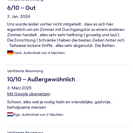
6/10 – Gut
3. Jan. 2024
Uns wurde leider vorher nicht mitgeteilt , dass es sich hier
eigentlich um ein Zimmer mit Durchgangstür zu einem anderen
Zimmer handelt , alles sehr sehr hellhörig ( gruselig und laut ).
Die Einrichtung ( Schränke ) haben die besten Zeiten hinter sich
. Teilweise lockere Griffe , alles sehr abgenutzt. Die Betten
haben zwei separate Matratzen, sehr ungemütlich. Frühstück
Frank, Aufenthalt von 6 Nächten
sehr minimalistisch, wir waren einmal frühstücken und sind dann
auswärts frühstücken gegangen. Zimmer 322 , die Heizung
stellenweise sehr verrostet Wir zumindest werden das
Verifizierte Bewertung
Logierhaus am Denkmal nicht mehr buchen . Um die Koffer in
den 2. Stock zu wuchten , benötigt man schon Kondition. Alles
10/10 – Außergewöhnlich
sehr schade
3. März 2025
Mit Google übersetzen
Schoon, alles wat je nodig hebt en vriendelijke, gastvrije ,
behulpzame mensen
Rigo, Aufenthalt von 2 Nächten
Verifizierte Bewertung