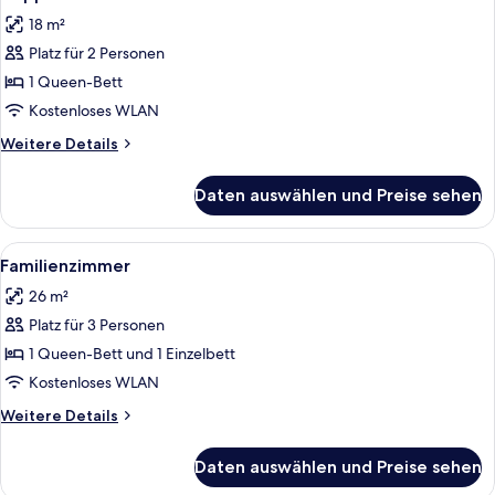
Fotos
18 m²
für
Platz für 2 Personen
Doppelzimmer
anzeigen
1 Queen-Bett
Kostenloses WLAN
Weitere
Weitere Details
Details
für
Daten auswählen und Preise sehen
Doppelzimmer
Alle
Ein Hotelzimmer mit Bett, Fernseher, 
7
Familienzimmer
Fotos
26 m²
für
Platz für 3 Personen
Familienzimmer
anzeigen
1 Queen-Bett und 1 Einzelbett
Kostenloses WLAN
Weitere
Weitere Details
Details
für
Daten auswählen und Preise sehen
Familienzimmer