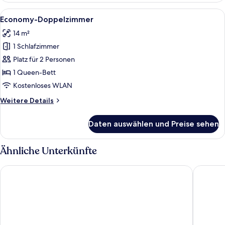
Alle
Ein Hotelzimmer mit zwei Betten, eine
5
Economy-Doppelzimmer
Fotos
14 m²
für
1 Schlafzimmer
Economy-
Doppelzimmer
Platz für 2 Personen
anzeigen
1 Queen-Bett
Kostenloses WLAN
Weitere
Weitere Details
Details
für
Daten auswählen und Preise sehen
Economy-
Doppelzimmer
Ähnliche Unterkünfte
Logierhaus Rosa-Lena
Logierha