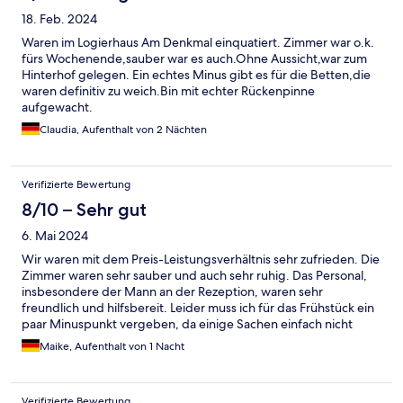
18. Feb. 2024
Waren im Logierhaus Am Denkmal einquatiert. Zimmer war o.k.
fürs Wochenende,sauber war es auch.Ohne Aussicht,war zum
Hinterhof gelegen. Ein echtes Minus gibt es für die Betten,die
waren definitiv zu weich.Bin mit echter Rückenpinne
aufgewacht.
Claudia, Aufenthalt von 2 Nächten
Verifizierte Bewertung
8/10 – Sehr gut
6. Mai 2024
Wir waren mit dem Preis-Leistungsverhältnis sehr zufrieden. Die
Zimmer waren sehr sauber und auch sehr ruhig. Das Personal,
insbesondere der Mann an der Rezeption, waren sehr
freundlich und hilfsbereit. Leider muss ich für das Frühstück ein
paar Minuspunkt vergeben, da einige Sachen einfach nicht
nachgefüllt wurden . Lachs, der Obstsalat und es gab
Maike, Aufenthalt von 1 Nacht
tatsächlich kein Ostfriesentee.
Verifizierte Bewertung