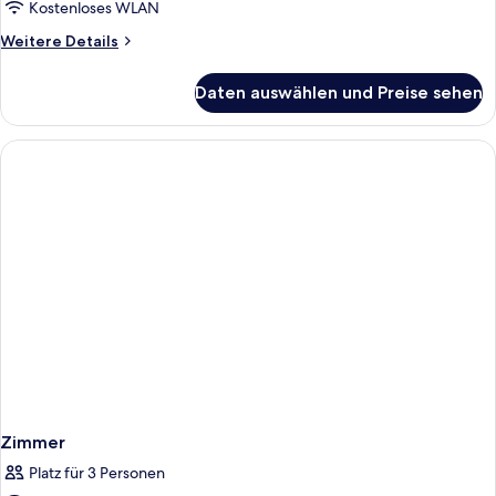
Kostenloses WLAN
Weitere
Weitere Details
Details
für
Daten auswählen und Preise sehen
Zimmer
Zimmer
Platz für 3 Personen