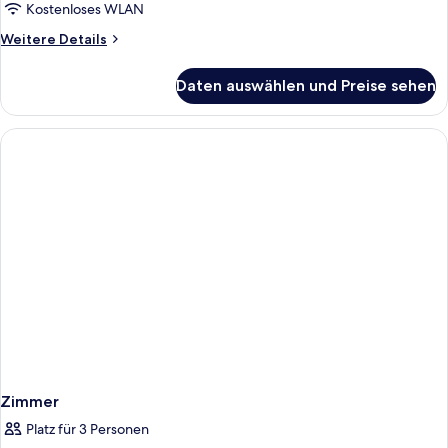
Suite,
Kostenloses WLAN
1 King-
Weitere
Weitere Details
Bett
Details
für
anzeigen
Daten auswählen und Preise sehen
Presidential-
Suite,
1 King-
Bett
Zimmer
Platz für 3 Personen