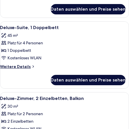
Details
für
Daten auswählen und Preise sehen
Superior-
Zimmer,
1
Alle
Deluxe-Suite, 1 Doppelbett | 1 Schla
9
Doppelbett
Deluxe-Suite, 1 Doppelbett
Fotos
45 m²
für
Platz für 4 Personen
Deluxe-
Suite,
1 Doppelbett
1
Kostenloses WLAN
Doppelbett
Weitere
Weitere Details
anzeigen
Details
für
Daten auswählen und Preise sehen
Deluxe-
Suite,
1
Alle
Ein Doppelbett mit grauem Kopfteil, e
7
Doppelbett
Deluxe-Zimmer, 2 Einzelbetten, Balkon
Fotos
30 m²
für
Platz für 2 Personen
Deluxe-
Zimmer,
2 Einzelbetten
2 Einzelbetten,
Kostenloses WLAN