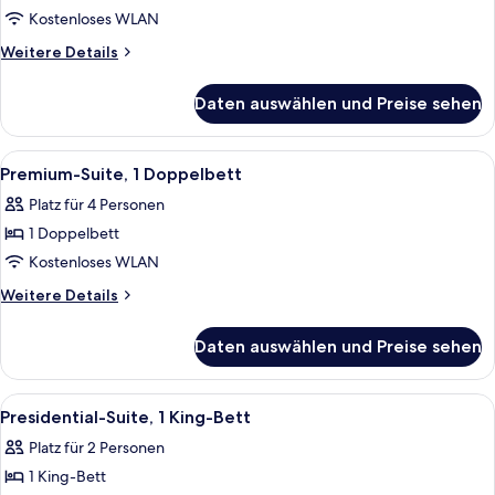
Zimmer,
Kostenloses WLAN
2 Einzelbetten
Weitere
Weitere Details
anzeigen
Details
für
Daten auswählen und Preise sehen
Deluxe-
Zimmer,
2 Einzelbetten
Alle
Ein modernes Hotelzimmer mit einem g
8
Premium-Suite, 1 Doppelbett
Fotos
Platz für 4 Personen
für
1 Doppelbett
Premium-
Suite,
Kostenloses WLAN
1
Weitere
Weitere Details
Doppelbett
Details
für
anzeigen
Daten auswählen und Preise sehen
Premium-
Suite,
1
Alle
Ein modernes Wohnzimmer mit einem H
13
Doppelbett
Presidential-Suite, 1 King-Bett
Fotos
Platz für 2 Personen
für
1 King-Bett
Presidential-