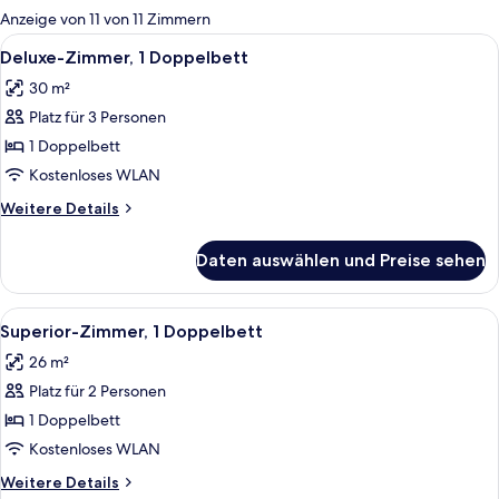
für
Anzeige von 11 von 11 Zimmern
Zimmer
Alle
Ein modernes Hotelzimmer mit einem g
7
Deluxe-Zimmer, 1 Doppelbett
Fotos
30 m²
für
Platz für 3 Personen
Deluxe-
Zimmer,
1 Doppelbett
1
Kostenloses WLAN
Doppelbett
Weitere
Weitere Details
anzeigen
Details
für
Daten auswählen und Preise sehen
Deluxe-
Zimmer,
1
Alle
Ein modernes Badezimmer mit großem
8
Doppelbett
Superior-Zimmer, 1 Doppelbett
Fotos
26 m²
für
Platz für 2 Personen
Superior-
Zimmer,
1 Doppelbett
1
Kostenloses WLAN
Doppelbett
Weitere
Weitere Details
anzeigen