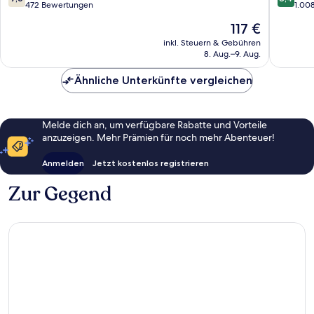
von
von
472 Bewertungen
1.00
10,
10,
Der
117 €
Gut,
Sehr
Preis
472
gut,
inkl. Steuern & Gebühren
beträgt
8. Aug.–9. Aug.
Bewertungen
1.008
117 €
Bewert
Ähnliche Unterkünfte vergleichen
Melde dich an, um verfügbare Rabatte und Vorteile
anzuzeigen. Mehr Prämien für noch mehr Abenteuer!
Anmelden
Jetzt kostenlos registrieren
Zur Gegend