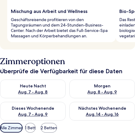
Mischung aus Arbeit und Wellness
Bio-Sp
Geschäftsreisende profitieren von den
Das Rest
Tagungsräumen und dem 24-Stunden-Business-
einladen
Center. Nach der Arbeit bietet das Full-Service-Spa
biologis
Massagen und Körperbehandlungen an.
vegetari
Zimmeroptionen
Überprüfe die Verfügbarkeit für diese Daten
Überprüfe die Verfügbarkeit für heute Nacht, Aug. 7 - Aug. 8.
Überprüfe die Verfügbarkeit f
Heute Nacht
Morgen
Aug. 7 - Aug. 8
Aug. 8 - Aug. 9
Überprüfe die Verfügbarkeit für dieses Wochenende, Aug. 7 - 
Überprüfe die Verfügbarkeit f
Dieses Wochenende
Nächstes Wochenende
Aug. 7 - Aug. 9
Aug. 14 - Aug. 16
Verfügbare
Alle Zimmer
1 Bett
2 Betten
Filter