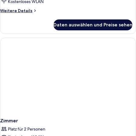
Kostenloses WLAN
Weitere
Weitere Details
Details
für
Daten auswählen und Preise sehen
Zimmer
Zimmer
Platz für 2 Personen