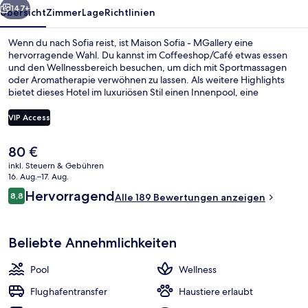
147+
Übersicht
Zimmer
Lage
Richtlinien
Wenn du nach Sofia reist, ist Maison Sofia - MGallery eine
hervorragende Wahl. Du kannst im Coffeeshop/Café etwas essen
und den Wellnessbereich besuchen, um dich mit Sportmassagen
oder Aromatherapie verwöhnen zu lassen. Als weitere Highlights
bietet dieses Hotel im luxuriösen Stil einen Innenpool, eine
Loungebar und einen Fitnessbereich.
VIP Access
Der
80 €
Sauna, Dampfbad, Aromatherapie, S
aktuelle
inkl. Steuern & Gebühren
Preis
16. Aug.–17. Aug.
beträgt
Bewertungen
Hervorragend
8,8
Alle 189 Bewertungen anzeigen
80 €.
8,8 von 10.
Beliebte Annehmlichkeiten
Pool
Wellness
Flughafentransfer
Haustiere erlaubt