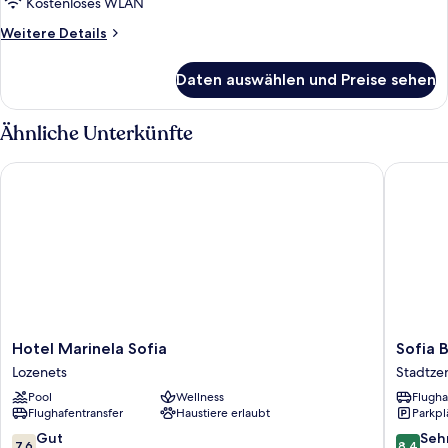
Kostenloses WLAN
Weitere
Weitere Details
Details
für
Daten auswählen und Preise sehen
Zimmer
Ähnliche Unterkünfte
Hotel Marinela Sofia
Sofia Ba
Hotel
Sofia
Hotel Marinela Sofia
Sofia 
Marinela
Balkan
Lozenets
Stadtze
Sofia
Palace
Pool
Wellness
Flugha
Lozenets
Stadtze
Flughafentransfer
Haustiere erlaubt
Parkpl
von
Sofia
7.6
8.4
Gut
Seh
7,6
8,4