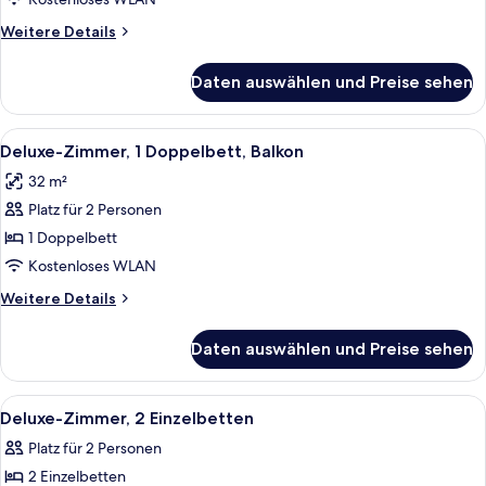
Balkon
Weitere
Weitere Details
anzeigen
Details
für
Daten auswählen und Preise sehen
Deluxe-
Zimmer,
2 Einzelbetten,
Alle
Ein modernes Schlafzimmer mit einem 
8
Balkon
Deluxe-Zimmer, 1 Doppelbett, Balkon
Fotos
32 m²
für
Platz für 2 Personen
Deluxe-
Zimmer,
1 Doppelbett
1
Kostenloses WLAN
Doppelbett,
Weitere
Weitere Details
Balkon
Details
anzeigen
für
Daten auswählen und Preise sehen
Deluxe-
Zimmer,
1
Alle
Ein Hotelzimmer mit zwei Betten, eine
8
Doppelbett,
Deluxe-Zimmer, 2 Einzelbetten
Fotos
Balkon
Platz für 2 Personen
für
2 Einzelbetten
Deluxe-