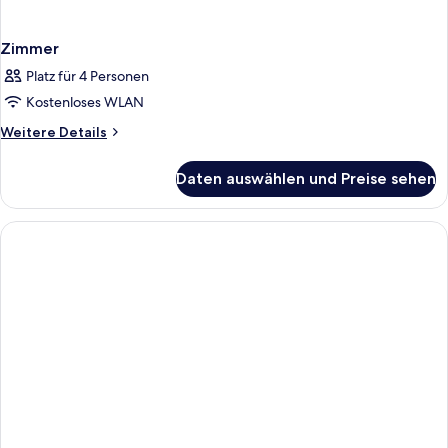
Zimmer
Platz für 4 Personen
Kostenloses WLAN
Weitere
Weitere Details
Details
für
Daten auswählen und Preise sehen
Zimmer