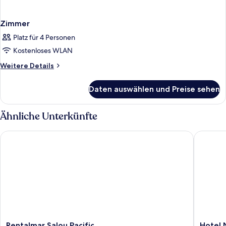
Zimmer
Platz für 4 Personen
Kostenloses WLAN
Weitere
Weitere Details
Details
für
Daten auswählen und Preise sehen
Zimmer
Ähnliche Unterkünfte
Rentalmar Salou Pacific
Hotel N
Rentalmar
Hotel
Rentalmar Salou Pacific
Hotel