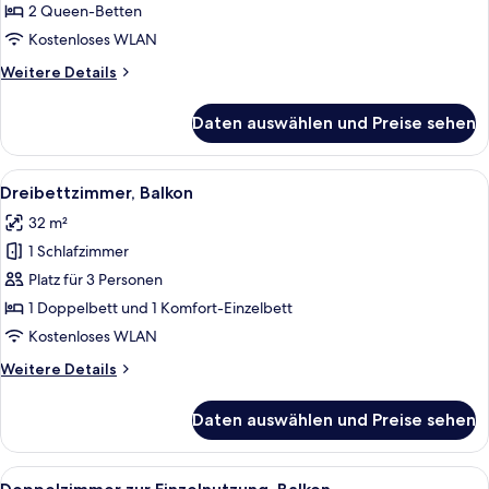
anzeigen
2 Queen-Betten
Kostenloses WLAN
Weitere
Weitere Details
Details
für
Daten auswählen und Preise sehen
Habitación
cuádruple
Alle
Ein Hotelzimmer mit einem großen Bet
5
Dreibettzimmer, Balkon
Fotos
32 m²
für
1 Schlafzimmer
Dreibettzimmer,
Balkon
Platz für 3 Personen
anzeigen
1 Doppelbett und 1 Komfort-Einzelbett
Kostenloses WLAN
Weitere
Weitere Details
Details
für
Daten auswählen und Preise sehen
Dreibettzimmer,
Balkon
Alle
Doppelzimmer zur Einzelnutzung, Balk
4