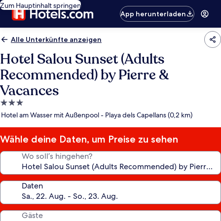
Zum Hauptinhalt springen
App herunterladen
Alle Unterkünfte anzeigen
Hotel Salou Sunset (Adults
Recommended) by Pierre &
Vacances
3.0-
Sterne-
Hotel am Wasser mit Außenpool - Playa dels Capellans (0,2 km)
Unterkunft
Wähle deine Daten, um Preise zu sehen
Wo soll’s hingehen?
Daten
Gäste