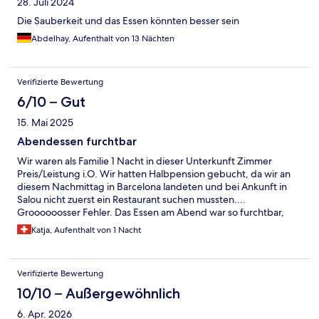
28. Juli 2024
Die Sauberkeit und das Essen könnten besser sein
Abdelhay, Aufenthalt von 13 Nächten
Verifizierte Bewertung
6/10 – Gut
15. Mai 2025
Abendessen furchtbar
Wir waren als Familie 1 Nacht in dieser Unterkunft Zimmer
Preis/Leistung i.O. Wir hatten Halbpension gebucht, da wir an
diesem Nachmittag in Barcelona landeten und bei Ankunft in
Salou nicht zuerst ein Restaurant suchen mussten....
Groooooosser Fehler. Das Essen am Abend war so furchtbar,
dass wir aufstanden und uns ein Restaurant suchen gingen. So
Katja, Aufenthalt von 1 Nacht
eckliges Essen wurde mir noch an keinem anderen Ort
vorgesetzt...
Verifizierte Bewertung
10/10 – Außergewöhnlich
6. Apr. 2026