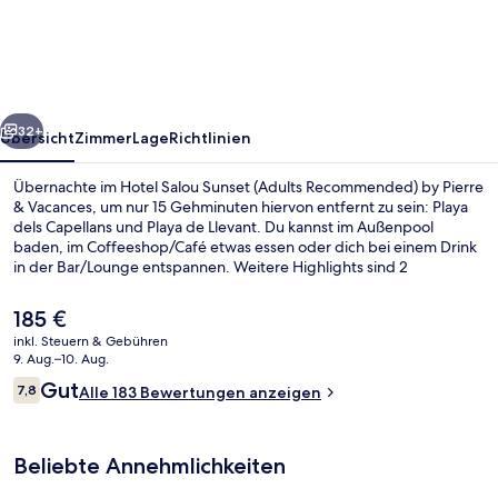
Sunset
(Adults
Recommended)
by
rück
Weiter
Pierre
32+
Übersicht
Zimmer
Lage
Richtlinien
&
Übernachte im Hotel Salou Sunset (Adults Recommended) by Pierre
Vacances
& Vacances, um nur 15 Gehminuten hiervon entfernt zu sein: Playa
dels Capellans und Playa de Llevant. Du kannst im Außenpool
baden, im Coffeeshop/Café etwas essen oder dich bei einem Drink
in der Bar/Lounge entspannen. Weitere Highlights sind 2
Whirlpools, eine Snackbar und eine Terrasse.
Der
185 €
aktuelle
inkl. Steuern & Gebühren
Preis
9. Aug.–10. Aug.
Blick von der Unterkunft
beträgt
Bewertungen
Gut
7,8
Alle 183 Bewertungen anzeigen
185 €.
7,8 von 10.
Beliebte Annehmlichkeiten