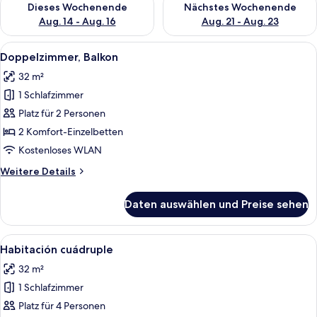
Dieses Wochenende
Nächstes Wochenende
Aug. 14 - Aug. 16
Aug. 21 - Aug. 23
Alle
Ein Hotelzimmer mit einem großen Bet
5
Doppelzimmer, Balkon
Fotos
32 m²
für
1 Schlafzimmer
Doppelzimmer,
Balkon
Platz für 2 Personen
anzeigen
2 Komfort-Einzelbetten
Kostenloses WLAN
Weitere
Weitere Details
Details
für
Daten auswählen und Preise sehen
Doppelzimmer,
Balkon
Alle
Ein Hotelzimmer mit zwei Betten, ein
5
Habitación cuádruple
Fotos
32 m²
für
1 Schlafzimmer
Habitación
cuádruple
Platz für 4 Personen