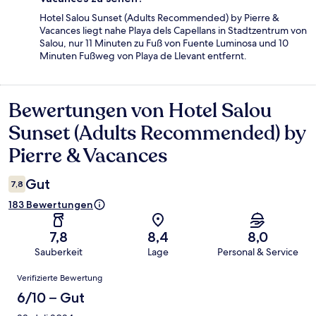
Hotel Salou Sunset (Adults Recommended) by Pierre &
Vacances liegt nahe Playa dels Capellans in Stadtzentrum von
Salou, nur 11 Minuten zu Fuß von Fuente Luminosa und 10
Minuten Fußweg von Playa de Llevant entfernt.
Bewertungen von Hotel Salou
Bewertungen
Sunset (Adults Recommended) by
Pierre & Vacances
Gut
7,8
183 Bewertungen
7,8
8,4
8,0
Sauberkeit
Lage
Personal & Service
Bewertungen
Verifizierte Bewertung
6/10 – Gut