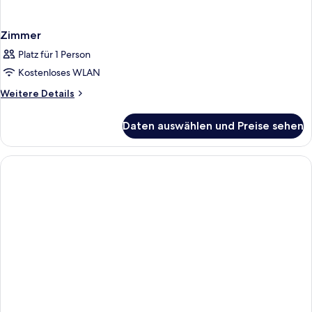
Zimmer
Platz für 1 Person
Kostenloses WLAN
Weitere
Weitere Details
Details
für
Daten auswählen und Preise sehen
Zimmer