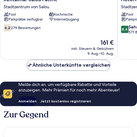
Salou
Num
Stadtzentrum von Salou
Stadtze
Pacific
Stadtze
Pool
Kochnische
Pool
Stadtzentrum
von
Parkplätze verfügbar
Internetzugang
Parkpl
von
Salou
Salou
6.2
8.4
Seh
6,2
279 Bewertungen
8,4
von
von
577 
10,
10,
Der
161 €
279
Sehr
Preis
Bewertungen
gut,
inkl. Steuern & Gebühren
beträgt
9. Aug.–10. Aug.
577
161 €
Bewert
Ähnliche Unterkünfte vergleichen
Melde dich an, um verfügbare Rabatte und Vorteile
anzuzeigen. Mehr Prämien für noch mehr Abenteuer!
Anmelden
Jetzt kostenlos registrieren
Zur Gegend