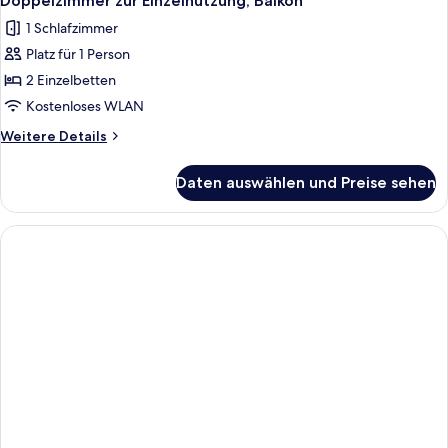
Doppelzimmer zur Einzelnutzung, Balkon
Fotos
1 Schlafzimmer
für
Platz für 1 Person
Doppelzimmer
zur
2 Einzelbetten
Einzelnutzung,
Kostenloses WLAN
Balkon
Weitere
Weitere Details
anzeigen
Details
für
Daten auswählen und Preise sehen
Doppelzimmer
zur
Einzelnutzung,
Balkon