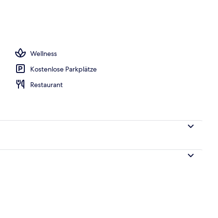
eöffnet von 08:00 Uhr bis 19:30 Uhr, Liegestühle
Wellness
Kostenlose Parkplätze
Restaurant