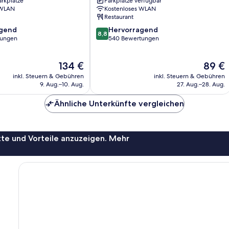
arkplätze
Parkplätze verfügbar
 WLAN
Kostenloses WLAN
Restaurant
8.8
agend
Hervorragend
8,8
von
tungen
540 Bewertungen
10,
,
Hervorragend,
Der
Der
134 €
89 €
540
Preis
Preis
Bewertungen
inkl. Steuern & Gebühren
inkl. Steuern & Gebühren
beträgt
beträgt
9. Aug.–10. Aug.
27. Aug.–28. Aug.
134 €
89 €
Ähnliche Unterkünfte vergleichen
te und Vorteile anzuzeigen. Mehr