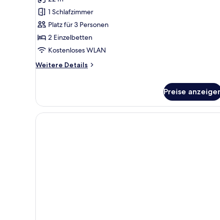
2 Einzelbetten,
1 Schlafzimmer
Nichtraucher
Platz für 3 Personen
anzeigen
2 Einzelbetten
Kostenloses WLAN
Weitere
Weitere Details
Details
für
Familienzimmer,
Preise anzeige
2 Einzelbetten,
Nichtraucher