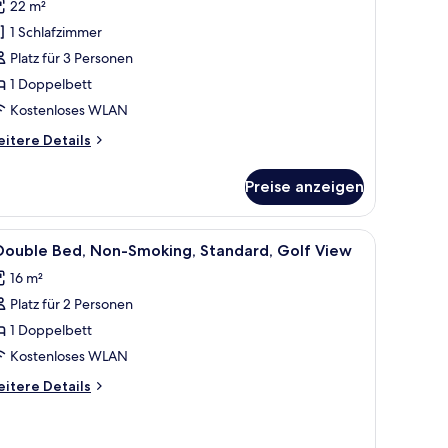
22 m²
1 Schlafzimmer
oppelbett,
ichtraucher
Platz für 3 Personen
with
1 Doppelbett
iew)
Kostenloses WLAN
nzeigen
itere
itere Details
tails
r
Preise anzeigen
milienzimmer,
ppelbett,
t, einem Holzkopfstück, einem Nachttisch, einem Spiegel und Wandleuchte
le
Ein Hotelzimmer mit Bett, Schreibtisch, Stuhl
3
chtraucher
Double Bed, Non-Smoking, Standard, Golf View
otos
ith
16 m²
ew)
ür
Platz für 2 Personen
ouble
1 Doppelbett
ed,
Kostenloses WLAN
on-
itere
itere Details
moking,
tails
tandard,
r
olf