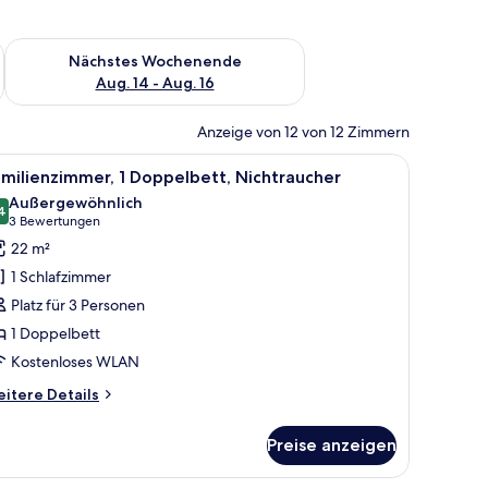
es Wochenende, Aug. 7 - Aug. 9.
Überprüfe die Verfügbarkeit für nächstes Wochenende, Aug. 1
Nächstes Wochenende
Aug. 14 - Aug. 16
Anzeige von 12 von 12 Zimmern
 einer kleinen Sitzecke.
m Schreibtisch, einem Sessel und einem Fernseher.
le
Ein Hotelzimmer mit einem großen Bett, zwei 
4
milienzimmer, 1 Doppelbett, Nichtraucher
otos
Außergewöhnlich
ür
4
9,4 von 10
(3
3 Bewertungen
amilienzimmer,
Bewertungen)
22 m²
1 Schlafzimmer
oppelbett,
Platz für 3 Personen
ichtraucher
1 Doppelbett
nzeigen
Kostenloses WLAN
itere
itere Details
tails
r
Preise anzeigen
milienzimmer,