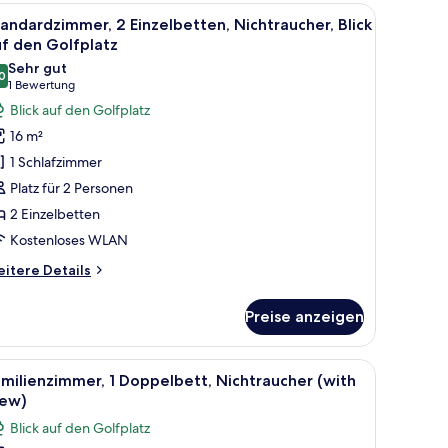
ppelbett,
 eine geöffnete Tür einsehbaren Badezimmer.
, einem Schreibtisch mit Telefon, einem Sessel, einem kleinen Tisch und ei
le
Ein Hotelzimmer mit zwei Betten, einem Schre
7
chtraucher
andardzimmer, 2 Einzelbetten, Nichtraucher, Blick
otos
f den Golfplatz
ür
Sehr gut
0
tandardzimmer,
8,0 von 10
(1
1 Bewertung
 Einzelbetten,
Bewertung)
Blick auf den Golfplatz
ichtraucher,
16 m²
ick
1 Schlafzimmer
uf
Platz für 2 Personen
en
2 Einzelbetten
olfplatz
Kostenloses WLAN
nzeigen
itere
itere Details
tails
r
Preise anzeigen
andardzimmer,
Einzelbetten,
chtraucher,
rhängen.
einem Bett, einem Fernseher, zwei Stühlen, einem Tisch mit einer Broschüre 
le
Ein Hotelzimmer mit einem großen Bett, einem
9
ick
milienzimmer, 1 Doppelbett, Nichtraucher (with
otos
f
iew)
en
ür
Blick auf den Golfplatz
lfplatz
amilienzimmer,