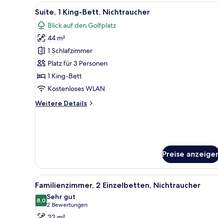
Doppelbett,
Alle
Ein Schlafzimmer mit einem gr
11
Nichtraucher
Suite, 1 King-Bett, Nichtraucher
Fotos
Blick auf den Golfplatz
für
44 m²
Suite,
1 King-
1 Schlafzimmer
Bett,
Platz für 3 Personen
Nichtraucher
1 King-Bett
anzeigen
Kostenloses WLAN
Weitere
Weitere Details
Details
für
Suite,
1 King-
Bett,
Preise anzeige
Nichtraucher
Alle
Ein Hotelzimmer mit zwei Bett
5
Familienzimmer, 2 Einzelbetten, Nichtraucher
Fotos
Sehr gut
für
8,0
8,0 von 10
(2
2 Bewertungen
Familienzimmer,
Bewertungen)
22 m²