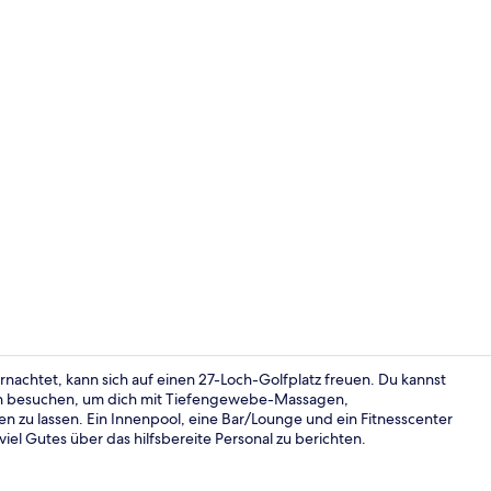
Innenpool, g
achtet, kann sich auf einen 27-Loch-Golfplatz freuen. Du kannst
ch besuchen, um dich mit Tiefengewebe-Massagen,
zu lassen. Ein Innenpool, eine Bar/Lounge und ein Fitnesscenter
Restaurant
l Gutes über das hilfsbereite Personal zu berichten.