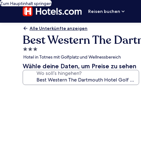
Zum Hauptinhalt springen
Reisen buchen
Alle Unterkünfte anzeigen
Best Western The Dart
3.0-
Sterne-
Hotel in Totnes mit Golfplatz und Wellnessbereich
Unterkunft
Wähle deine Daten, um Preise zu sehen
Wo soll’s hingehen?
Fotogalerie
von
Best
Western
The
Dartmouth