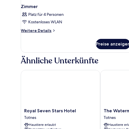
Zimmer
Platz für 4 Personen
Kostenloses WLAN
Weitere
Weitere Details
Details
für
Preise anzeige
Zimmer
Ähnliche Unterkünfte
Royal Seven Stars Hotel
The Waterman
Royal
The
Royal Seven Stars Hotel
The Waterm
Seven
Waterman's
Totnes
Totnes
Stars
Arms
Haustiere erlaubt
Haustiere erl
Hotel
Totnes