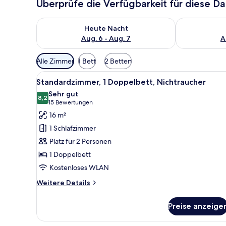
Überprüfe die Verfügbarkeit für diese D
Überprüfe die Verfügbarkeit für heute Nacht, Aug. 6
Überprüfe die
Heute Nacht
Aug. 6 - Aug. 7
A
Verfügbare
Alle Zimmer
1 Bett
2 Betten
Filter
Alle
Ein Hotelzimmer mit einem groß
für
6
Standardzimmer, 1 Doppelbett, Nichtraucher
Fotos
Zimmer
Sehr gut
für
8,2
8,2 von 10
(15
15 Bewertungen
Standardzimmer,
Bewertungen)
16 m²
1
1 Schlafzimmer
Doppelbett,
Platz für 2 Personen
Nichtraucher
1 Doppelbett
anzeigen
Kostenloses WLAN
Weitere
Weitere Details
Details
für
Preise anzeige
Standardzimmer,
1