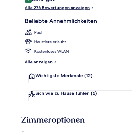
8,0 von 10.
Alle 276 Bewertungen anzeigen
Innenpool, g
Beliebte Annehmlichkeiten
Pool
Haustiere erlaubt
Kostenloses WLAN
Alle anzeigen
Wichtigste Merkmale
(12)
Sich wie zu Hause fühlen
(6)
Zimmeroptionen