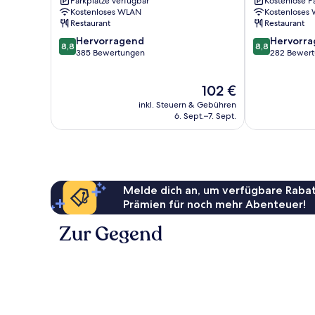
Parkplätze verfügbar
Kostenlose P
Totnes
Kostenloses WLAN
Kostenloses
Restaurant
Restaurant
8.8
8.8
Hervorragend
Hervorr
8,8
8,8
von
von
385 Bewertungen
282 Bewer
10,
10,
Hervorragend,
Hervorragend
Der
102 €
385
282
Preis
Bewertungen
Bewertungen
inkl. Steuern & Gebühren
beträgt
6. Sept.–7. Sept.
102 €
Melde dich an, um verfügbare Rabat
Prämien für noch mehr Abenteuer!
Zur Gegend