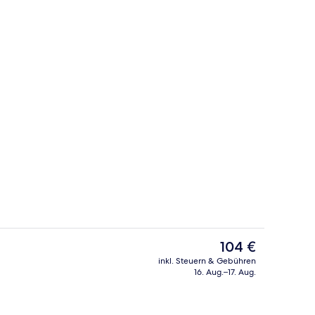
eöffnet von 08:00 Uhr bis 19:30 Uhr, Liegestühle
Außenbereich
Der
104 €
aktuelle
inkl. Steuern & Gebühren
Preis
16. Aug.–17. Aug.
Rezeption
beträgt
104 €.