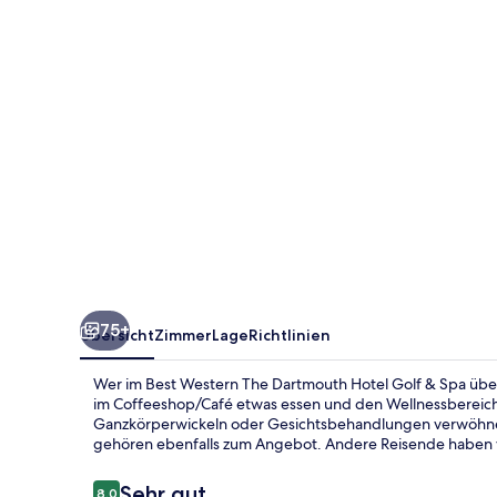
Hotel
Golf
&
Spa
75+
Übersicht
Zimmer
Lage
Richtlinien
Wer im Best Western The Dartmouth Hotel Golf & Spa übern
im Coffeeshop/Café etwas essen und den Wellnessberei
Ganzkörperwickeln oder Gesichtsbehandlungen verwöhnen 
gehören ebenfalls zum Angebot. Andere Reisende haben vie
Bewertungen
Sehr gut
8,0