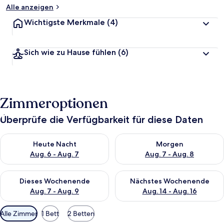
Alle anzeigen
Wichtigste Merkmale
(4)
Sich wie zu Hause fühlen
(6)
Zimmeroptionen
Überprüfe die Verfügbarkeit für diese Daten
Überprüfe die Verfügbarkeit für heute Nacht, Aug. 6 - Aug. 7.
Überprüfe die Verfügbarkeit f
Heute Nacht
Morgen
Aug. 6 - Aug. 7
Aug. 7 - Aug. 8
Überprüfe die Verfügbarkeit für dieses Wochenende, Aug. 7 - 
Überprüfe die Verfügbarkeit f
Dieses Wochenende
Nächstes Wochenende
Aug. 7 - Aug. 9
Aug. 14 - Aug. 16
Verfügbare
Alle Zimmer
1 Bett
2 Betten
Filter