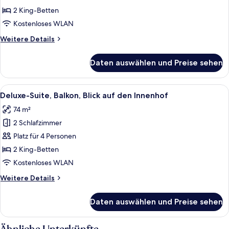
Meerblick
2 King-Betten
anzeigen
Kostenloses WLAN
Weitere
Weitere Details
Details
für
Daten auswählen und Preise sehen
Superior-
Vierbettzimmer,
Balkon,
Alle
Ein modernes Hotelzimmer mit einem g
6
Meerblick
Deluxe-Suite, Balkon, Blick auf den Innenhof
Fotos
74 m²
für
2 Schlafzimmer
Deluxe-
Suite,
Platz für 4 Personen
Balkon,
2 King-Betten
Blick
Kostenloses WLAN
auf
Weitere
Weitere Details
den
Details
Innenhof
für
Daten auswählen und Preise sehen
Deluxe-
anzeigen
Suite,
Balkon,