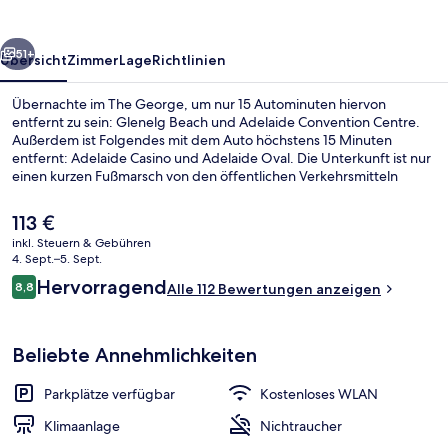
rück
Weiter
51+
Übersicht
Zimmer
Lage
Richtlinien
Übernachte im The George, um nur 15 Autominuten hiervon
entfernt zu sein: Glenelg Beach und Adelaide Convention Centre.
Außerdem ist Folgendes mit dem Auto höchstens 15 Minuten
entfernt: Adelaide Casino und Adelaide Oval. Die Unterkunft ist nur
einen kurzen Fußmarsch von den öffentlichen Verkehrsmitteln
entfernt: Bis zur U-Bahn sind es wenige Schritte
(Straßenbahnhaltestelle Moseley Square (Haltestelle 17)) bzw. 5
Der
113 €
Minuten (Straßenbahnhaltestelle Jetty Road (Haltestelle 16)).
aktuelle
inkl. Steuern & Gebühren
Preis
4. Sept.–5. Sept.
Deluxe-Doppelzimmer, Balkon | Badezi
beträgt
Bewertungen
Hervorragend
8,8
Alle 112 Bewertungen anzeigen
113 €.
8,8 von 10.
Beliebte Annehmlichkeiten
Parkplätze verfügbar
Kostenloses WLAN
Klimaanlage
Nichtraucher