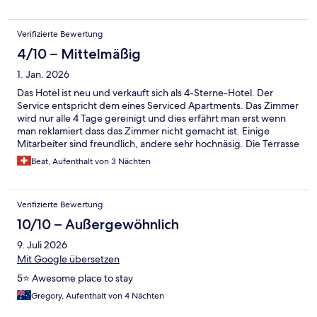
Verifizierte Bewertung
4/10 – Mittelmäßig
1. Jan. 2026
Das Hotel ist neu und verkauft sich als 4-Sterne-Hotel. Der
Service entspricht dem eines Serviced Apartments. Das Zimmer
wird nur alle 4 Tage gereinigt und dies erfährt man erst wenn
man reklamiert dass das Zimmer nicht gemacht ist. Einige
Mitarbeiter sind freundlich, andere sehr hochnäsig. Die Terrasse
war schmutzig und es hatte Zigarettenkippen von den
Beat, Aufenthalt von 3 Nächten
Vorgänger auf dem Boden. Alle Bilder sind Randerings und das
Zimmer und die Einrichtung entsprechen nur teilweise der
Realität.
Verifizierte Bewertung
10/10 – Außergewöhnlich
9. Juli 2026
Mit Google übersetzen
5⭐ Awesome place to stay
Gregory, Aufenthalt von 4 Nächten