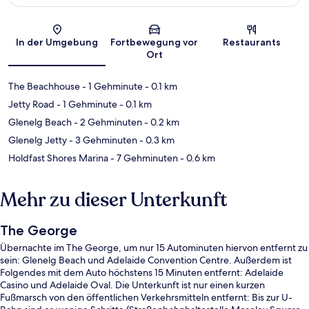
Karte
In der Umgebung
Fortbewegung vor
Restaurants
Ort
The Beachhouse
- 1 Gehminute
- 0.1 km
Jetty Road
- 1 Gehminute
- 0.1 km
Glenelg Beach
- 2 Gehminuten
- 0.2 km
Glenelg Jetty
- 3 Gehminuten
- 0.3 km
Holdfast Shores Marina
- 7 Gehminuten
- 0.6 km
Mehr zu dieser Unterkunft
The George
Übernachte im The George, um nur 15 Autominuten hiervon entfernt zu
sein: Glenelg Beach und Adelaide Convention Centre. Außerdem ist
Folgendes mit dem Auto höchstens 15 Minuten entfernt: Adelaide
Casino und Adelaide Oval. Die Unterkunft ist nur einen kurzen
Fußmarsch von den öffentlichen Verkehrsmitteln entfernt: Bis zur U-