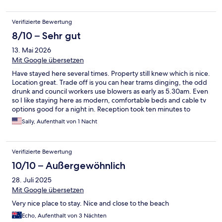
Verifizierte Bewertung
8/10 – Sehr gut
13. Mai 2026
Mit Google übersetzen
Have stayed here several times. Property still knew which is nice.
Location great. Trade off is you can hear trams dinging, the odd
drunk and council workers use blowers as early as 5.30am. Even
so I like staying here as modern, comfortable beds and cable tv
options good for a night in. Reception took ten minutes to
acknowledge me standing in front of them, was awkward. I
Sally, Aufenthalt von 1 Nacht
could see they were on a phone call but a nod or eye contact
would be appreciated
Verifizierte Bewertung
10/10 – Außergewöhnlich
28. Juli 2025
Mit Google übersetzen
Very nice place to stay. Nice and close to the beach
Echo, Aufenthalt von 3 Nächten