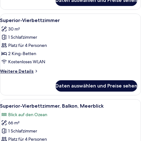
Daten auswählen und Preise sehen
Deluxe-
Zimmer,
Balkon
Alle
Ein modernes Hotelzimmer mit einem Be
6
Superior-Vierbettzimmer
Fotos
30 m²
für
1 Schlafzimmer
Superior-
Vierbettzimmer
Platz für 4 Personen
anzeigen
2 King-Betten
Kostenloses WLAN
Weitere
Weitere Details
Details
für
Daten auswählen und Preise sehen
Superior-
Vierbettzimmer
Alle
Ein Hotelzimmer mit einem großen Bett
6
Superior-Vierbettzimmer, Balkon, Meerblick
Fotos
Blick auf den Ozean
für
66 m²
Superior-
Vierbettzimmer,
1 Schlafzimmer
Balkon,
Platz für 4 Personen