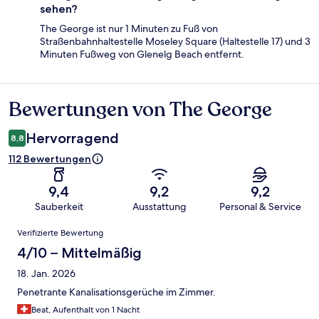
sehen?
The George ist nur 1 Minuten zu Fuß von
Straßenbahnhaltestelle Moseley Square (Haltestelle 17) und 3
Minuten Fußweg von Glenelg Beach entfernt.
Bewertungen von The George
Bewertungen
Hervorragend
8,8
112 Bewertungen
9,4
9,2
9,2
Sauberkeit
Ausstattung
Personal & Service
Bewertungen
Verifizierte Bewertung
4/10 – Mittelmäßig
18. Jan. 2026
Penetrante Kanalisationsgerüche im Zimmer.
Beat, Aufenthalt von 1 Nacht