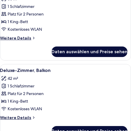
für
1 Schlafzimmer
Deluxe-
Doppelzimmer,
Platz für 2 Personen
Balkon
1 King-Bett
anzeigen
Kostenloses WLAN
Weitere
Weitere Details
Details
für
Daten auswählen und Preise sehen
Deluxe-
Doppelzimmer,
Balkon
Alle
Ein modernes Hotelzimmer mit einem g
6
Deluxe-Zimmer, Balkon
Fotos
42 m²
für
1 Schlafzimmer
Deluxe-
Zimmer,
Platz für 2 Personen
Balkon
1 King-Bett
anzeigen
Kostenloses WLAN
Weitere
Weitere Details
Details
für