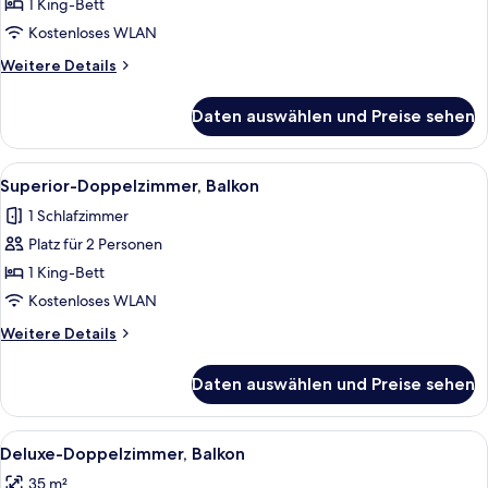
Balkon
1 King-Bett
anzeigen
Kostenloses WLAN
Weitere
Weitere Details
Details
für
Daten auswählen und Preise sehen
Superior-
Zimmer,
Balkon
Alle
Ein Hotelzimmer mit einem großen Bett
6
Superior-Doppelzimmer, Balkon
Fotos
1 Schlafzimmer
für
Platz für 2 Personen
Superior-
Doppelzimmer,
1 King-Bett
Balkon
Kostenloses WLAN
anzeigen
Weitere
Weitere Details
Details
für
Daten auswählen und Preise sehen
Superior-
Doppelzimmer,
Balkon
Alle
Ein modernes Hotelzimmer mit einem g
8
Deluxe-Doppelzimmer, Balkon
Fotos
35 m²