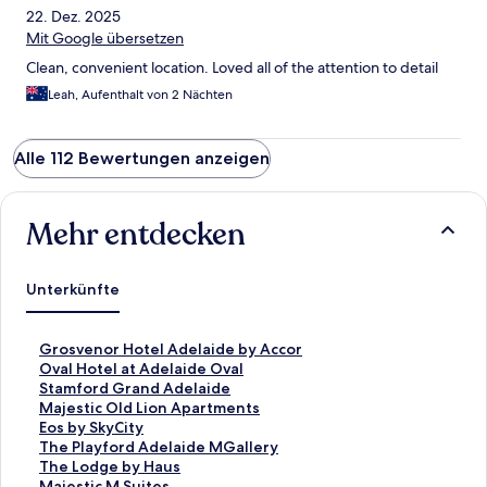
22. Dez. 2025
Mit Google übersetzen
Clean, convenient location. Loved all of the attention to detail
Leah, Aufenthalt von 2 Nächten
Alle 112 Bewertungen anzeigen
Mehr entdecken
Unterkünfte
L
Grosvenor Hotel Adelaide by Accor
i
L
Oval Hotel at Adelaide Oval
n
i
L
Stamford Grand Adelaide
k
n
i
L
Majestic Old Lion Apartments
,
k
n
i
L
Eos by SkyCity
d
,
k
n
i
L
The Playford Adelaide MGallery
e
d
,
k
n
i
L
The Lodge by Haus
r
e
d
,
k
n
i
L
Majestic M Suites