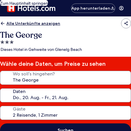
Zum Hauptinhalt springen
App herunterladen
Alle Unterkünfte anzeigen
The George
3.0-
Sterne-
Dieses Hotel in Gehweite von Glenelg Beach
Unterkunft
Wähle deine Daten, um Preise zu sehen
Wo soll’s hingehen?
Daten
Gäste
Suchen