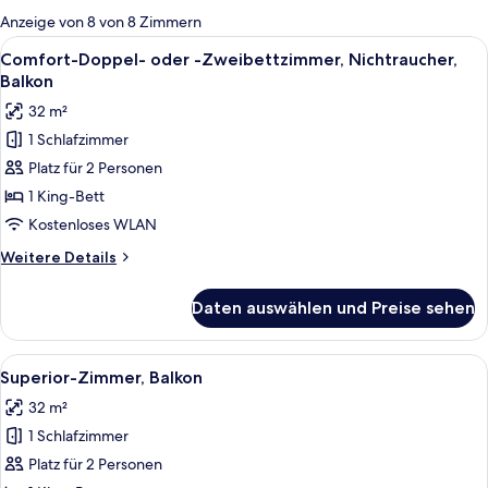
für
Anzeige von 8 von 8 Zimmern
Zimmer
Alle
Ein modernes Hotelzimmer mit einem 
6
Comfort-Doppel- oder -Zweibettzimmer, Nichtraucher,
Fotos
Balkon
für
32 m²
Comfort-
1 Schlafzimmer
Doppel-
Platz für 2 Personen
oder
-
1 King-Bett
Zweibettzimmer,
Kostenloses WLAN
Nichtraucher,
Weitere
Weitere Details
Balkon
Details
anzeigen
für
Daten auswählen und Preise sehen
Comfort-
Doppel-
oder
Alle
Ein modernes Hotelzimmer mit einem gr
4
-
Superior-Zimmer, Balkon
Fotos
Zweibettzimmer,
32 m²
Nichtraucher,
für
Balkon
1 Schlafzimmer
Superior-
Zimmer,
Platz für 2 Personen