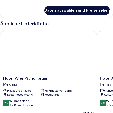
Details
für
Daten auswählen und Preise sehen
Doppelzimmer
Ähnliche Unterkünfte
Hotel Wien-Schönbrunn
Hotel A
Hotel
Hotel
Hotel Wien-Schönbrunn
Hotel 
Wien-
AVKA
Meidling
Hernals
Schönbrunn
Vienna
Haustiere erlaubt
Parkplätze verfügbar
Frühst
Meidling
Hernals
Kostenloses WLAN
Restaurant
Koste
9.0
9.2
Wunderbar
Wun
9,0
9,2
von
von
767 Bewertungen
5 Be
10,
10,
Der