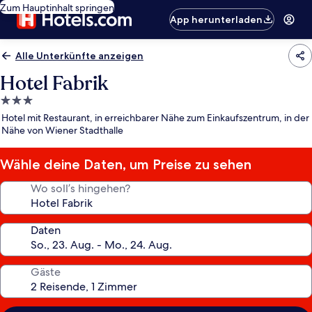
Zum Hauptinhalt springen
App herunterladen
Alle Unterkünfte anzeigen
Hotel Fabrik
3.0-
Sterne-
Hotel mit Restaurant, in erreichbarer Nähe zum Einkaufszentrum, in der
Unterkunft
Nähe von Wiener Stadthalle
Wähle deine Daten, um Preise zu sehen
Wo soll’s hingehen?
Daten
Gäste