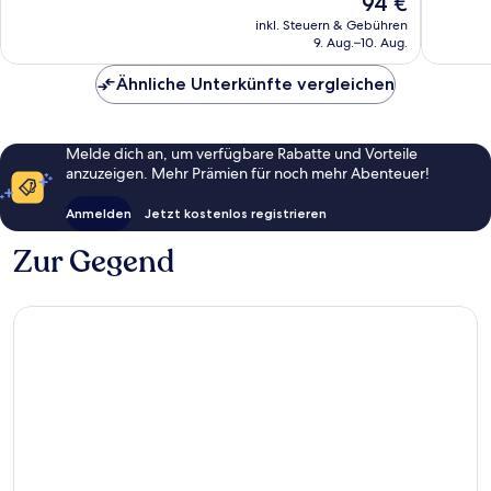
94 €
Wunderbar,
Wunder
Preis
767
5
inkl. Steuern & Gebühren
beträgt
9. Aug.–10. Aug.
Bewertungen
Bewert
94 €
Ähnliche Unterkünfte vergleichen
Melde dich an, um verfügbare Rabatte und Vorteile
anzuzeigen. Mehr Prämien für noch mehr Abenteuer!
Anmelden
Jetzt kostenlos registrieren
Zur Gegend