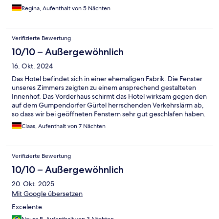
Regina, Aufenthalt von 5 Nächten
Verifizierte Bewertung
10/10 – Außergewöhnlich
16. Okt. 2024
Das Hotel befindet sich in einer ehemaligen Fabrik. Die Fenster
unseres Zimmers zeigten zu einem ansprechend gestalteten
Innenhof. Das Vorderhaus schirmt das Hotel wirksam gegen den
auf dem Gumpendorfer Gürtel herrschenden Verkehrslärm ab,
so dass wir bei geöffneten Fenstern sehr gut geschlafen haben.
Zwei U-Bahn- und Straßenbahnhaltestellen liegen nur wenige
Claas, Aufenthalt von 7 Nächten
hundert Meter vom Hotel entfernt. Von dort sind das Zentrum
der Stadt, aber auch Ziele im Westen der Stadt nach kurzer
Fahrt erreichbar. Das familiengeführte Hotel bietet in
Verifizierte Bewertung
persönlicher Atmosphäre einen guten und zeitgemäßen
Komfort. Die Zugewandtheit des Personals ist besonders beim
10/10 – Außergewöhnlich
Frühstücken, aber auch in dem separaten Speiselokal am
20. Okt. 2025
Eingang zum Innenhof spürbar.
Mit Google übersetzen
Excelente.