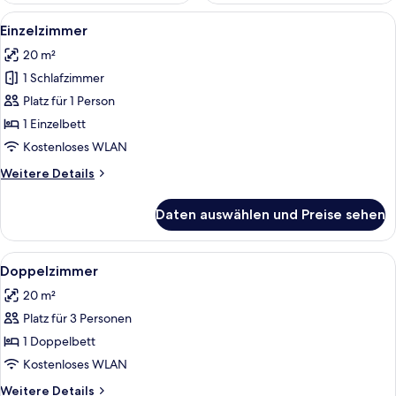
Alle
Ein Hotelzimmer mit zwei Betten, ein
13
Einzelzimmer
Fotos
20 m²
für
1 Schlafzimmer
Einzelzimmer
anzeigen
Platz für 1 Person
1 Einzelbett
Kostenloses WLAN
Weitere
Weitere Details
Details
für
Daten auswählen und Preise sehen
Einzelzimmer
Alle
Ein Hotelzimmer mit zwei Betten, ein
13
Doppelzimmer
Fotos
20 m²
für
Platz für 3 Personen
Doppelzimmer
anzeigen
1 Doppelbett
Kostenloses WLAN
Weitere
Weitere Details