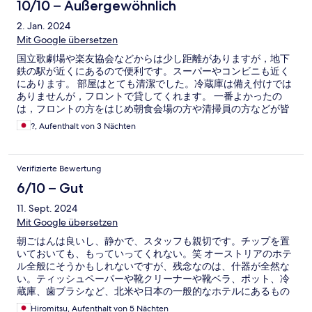
10/10 – Außergewöhnlich
2. Jan. 2024
Mit Google übersetzen
国立歌劇場や楽友協会などからは少し距離がありますが，地下
鉄の駅が近くにあるので便利です。スーパーやコンビニも近く
にあります。 部屋はとても清潔でした。冷蔵庫は備え付けでは
ありませんが，フロントで貸してくれます。 一番よかったの
は，フロントの方をはじめ朝食会場の方や清掃員の方などが皆
フレンドリーで親切だったことです。おかげで気分良く新年を
?, Aufenthalt von 3 Nächten
迎えられました。ありがとうございました。またウィーンに滞
在する際にはお世話になります。 他に日本人は見かけませんで
したが，とてもおすすめです。
Verifizierte Bewertung
6/10 – Gut
11. Sept. 2024
Mit Google übersetzen
朝ごはんは良いし、静かで、スタッフも親切です。チップを置
いておいても、もっていってくれない。笑 オーストリアのホテ
ル全般にそうかもしれないですが、残念なのは、什器が全然な
い。ティッシュペーパーや靴クリーナーや靴ベラ、ポット、冷
蔵庫、歯ブラシなど、北米や日本の一般的なホテルにあるもの
はありません。
Hiromitsu, Aufenthalt von 5 Nächten