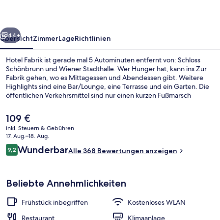
rück
Weiter
44+
Übersicht
Zimmer
Lage
Richtlinien
Hotel Fabrik ist gerade mal 5 Autominuten entfernt von: Schloss
Schönbrunn und Wiener Stadthalle. Wer Hunger hat, kann ins Zur
Fabrik gehen, wo es Mittagessen und Abendessen gibt. Weitere
Highlights sind eine Bar/Lounge, eine Terrasse und ein Garten. Die
öffentlichen Verkehrsmittel sind nur einen kurzen Fußmarsch
entfernt: Zur U-Bahn-Station Margaretengürtel sind es 5 Minuten
und zur U-Bahn-Station Längenfeldgasse 5 Minuten.
Der
109 €
aktuelle
inkl. Steuern & Gebühren
Preis
17. Aug.–18. Aug.
Innenhof
beträgt
Bewertungen
Wunderbar
9,2
Alle 368 Bewertungen anzeigen
109 €.
9,2 von 10.
Beliebte Annehmlichkeiten
Frühstück inbegriffen
Kostenloses WLAN
Restaurant
Klimaanlage