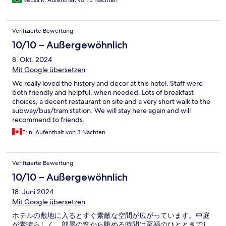
Neusa R, Aufenthalt von 3 Nächten
Verifizierte Bewertung
10/10 – Außergewöhnlich
8. Okt. 2024
Mit Google übersetzen
We really loved the history and decor at this hotel. Staff were
both friendly and helpful, when needed. Lots of breakfast
choices, a decent restaurant on site and a very short walk to the
subway/bus/tram station. We will stay here again and will
recommend to friends.
Erin, Aufenthalt von 3 Nächten
Verifizierte Bewertung
10/10 – Außergewöhnlich
18. Juni 2024
Mit Google übersetzen
ホテルの敷地に入るとすぐ素敵な空間が広がっています。中庭
が素晴らしく、部屋の窓から眺める時間は至福のひとときでし