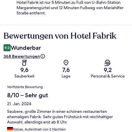
Hotel Fabrik ist nur 5 Minuten zu Fuß von U-Bahn-Station
Margaretengürtel und 12 Minuten Fußweg von Mariahilfer
Straße entfernt.
Bewertungen von Hotel Fabrik
Bewertungen
Wunderbar
9,2
368 Bewertungen
9,6
7,6
9,2
Sauberkeit
Lage
Personal & Service
Bewertungen
Verifizierte Bewertung
8/10 – Sehr gut
21. Jan. 2024
Saubere, große Zimmer in einer schönen restaurierten
ehemaligen Fabrik. Sehr gutes Frühstück mit reichhaltiger
Auswahl, allerdings erst ab 8 Uhr.
Tobias, Aufenthalt von 2 Nächten