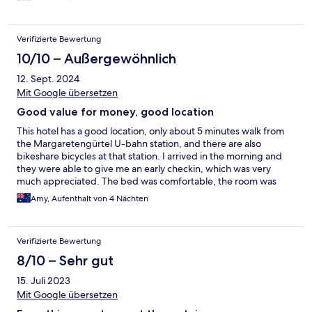
Verifizierte Bewertung
10/10 – Außergewöhnlich
12. Sept. 2024
Mit Google übersetzen
Good value for money, good location
This hotel has a good location, only about 5 minutes walk from
the Margaretengürtel U-bahn station, and there are also
bikeshare bicycles at that station. I arrived in the morning and
they were able to give me an early checkin, which was very
much appreciated. The bed was comfortable, the room was
clean, and the reverse cycle air conditioner worked well on the
Amy, Aufenthalt von 4 Nächten
days when it was hot. The breakfast was pretty good and part of
the room rate, which was nice. Overall for the price, this is an
excellent option, and, as a regular traveller to Vienna, this may
Verifizierte Bewertung
be my new "home" hotel.
8/10 – Sehr gut
15. Juli 2023
Mit Google übersetzen