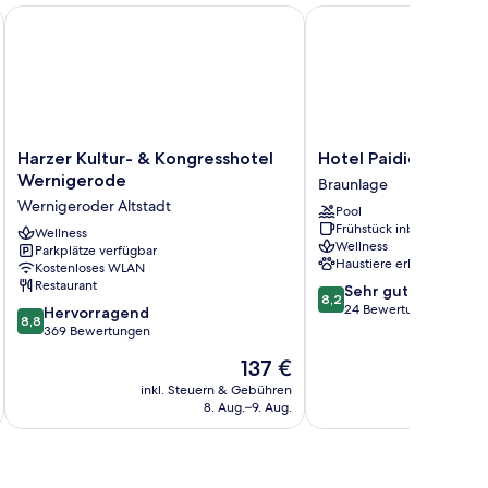
Harzer Kultur- & Kongresshotel Wernigerode
Hotel Paidion
Harzer
Hotel
Harzer Kultur- & Kongresshotel
Hotel Paidion
Kultur-
Paidion
Wernigerode
Braunlage
&
Braunlage
Wernigeroder Altstadt
Pool
Kongresshotel
Frühstück inbegriffen
Wernigerode
Wellness
Wellness
Parkplätze verfügbar
Wernigeroder
Haustiere erlaubt
Kostenloses WLAN
Altstadt
Restaurant
8.2
Sehr gut
8,2
von
24 Bewertungen
8.8
Hervorragend
8,8
10,
von
369 Bewertungen
Sehr
10,
Der
137 €
gut,
Hervorragend,
Preis
24
369
inkl. Steuern & Gebühren
inkl. S
beträgt
Bewertungen
8. Aug.–9. Aug.
Bewertungen
137 €