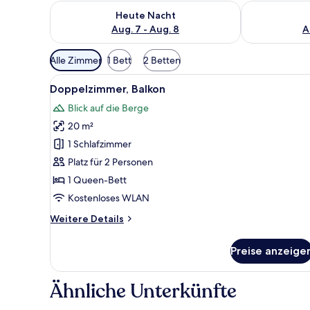
Überprüfe die Verfügbarkeit für heute Nacht, Aug. 7
Überprüfe die
Heute Nacht
Aug. 7 - Aug. 8
A
Verfügbare
Alle Zimmer
1 Bett
2 Betten
Filter
Alle
Ein Hotelzimmer mit Bett, Nach
für
5
Doppelzimmer, Balkon
Fotos
Zimmer
Blick auf die Berge
für
20 m²
Doppelzimmer,
Balkon
1 Schlafzimmer
anzeigen
Platz für 2 Personen
1 Queen-Bett
Kostenloses WLAN
Weitere
Weitere Details
Details
für
Preise anzeige
Doppelzimmer,
Balkon
Ähnliche Unterkünfte