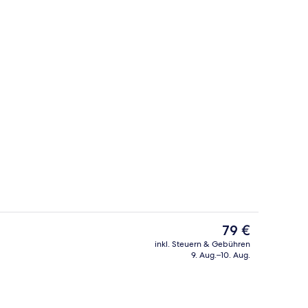
Rezeption
Der
79 €
aktuelle
inkl. Steuern & Gebühren
Preis
9. Aug.–10. Aug.
 Unterkunft
Fassade der Unterkunft
beträgt
79 €.