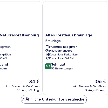
turresort Ilsenburg
Altes Forsthaus Braunlage
Altes
Naturresort Ilsenburg
Altes Forsthaus Braunlage
Forsthaus
Braunlage
Braunlage
egriffen
Frühstück inbegriffen
Braunlage
Haustiere erlaubt
arkplätze
Kostenlose Parkplätze
 WLAN
Kostenloses WLAN
8.4
agend
Sehr gut
8,4
von
ungen
55 Bewertungen
10,
,
Sehr
Der
Der
84 €
106 €
gut,
Preis
Preis
55
inkl. Steuern & Gebühren
inkl. Steuern & Gebühren
beträgt
beträgt
Bewertungen
30. Aug.–31. Aug.
9. Aug.–10. Aug.
84 €
106 €
Ähnliche Unterkünfte vergleichen