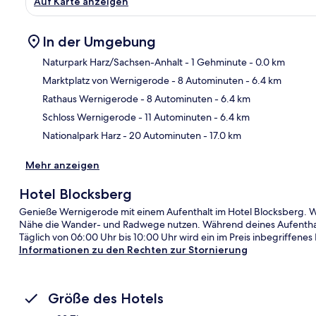
Auf Karte anzeigen
In der Umgebung
Naturpark Harz/Sachsen-Anhalt
- 1 Gehminute
- 0.0 km
Marktplatz von Wernigerode
- 8 Autominuten
- 6.4 km
Kar
Rathaus Wernigerode
- 8 Autominuten
- 6.4 km
Schloss Wernigerode
- 11 Autominuten
- 6.4 km
Nationalpark Harz
- 20 Autominuten
- 17.0 km
Mehr anzeigen
Hotel Blocksberg
Genieße Wernigerode mit einem Aufenthalt im Hotel Blocksberg. We
Nähe die Wander- und Radwege nutzen. Während deines Aufenthal
Täglich von 06:00 Uhr bis 10:00 Uhr wird ein im Preis inbegriffenes 
Informationen zu den Rechten zur Stornierung
Größe des Hotels