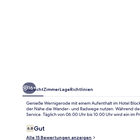
16+
Übersicht
Zimmer
Lage
Richtlinien
Genieße Wernigerode mit einem Aufenthalt im Hotel Block
der Nähe die Wander- und Radwege nutzen. Während dei
Service. Täglich von 06:00 Uhr bis 10:00 Uhr wird ein im Pr
Bewertungen
Gut
6,8
6,8 von 10.
Alle 15 Bewertungen anzeigen