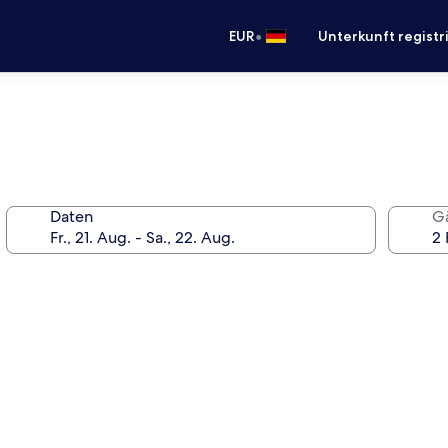
•
EUR
Unterkunft registr
Daten
G