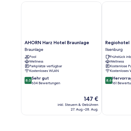
AHORN Harz Hotel Braunlage
Regiohotel Na
AHORN
Regiohotel
AHORN Harz Hotel Braunlage
Regiohotel 
Harz
Naturresort
Braunlage
Ilsenburg
Hotel
Ilsenburg
Pool
Frühstück inb
Braunlage
Ilsenburg
Wellness
Wellness
Braunlage
Parkplätze verfügbar
Kostenlose P
Kostenloses WLAN
Kostenloses
8.0
8.6
Sehr gut
Hervorr
8,0
8,6
von
von
634 Bewertungen
161 Bewert
10,
10,
Sehr
Hervorragend
Der
147 €
gut,
161
Preis
634
Bewertungen
inkl. Steuern & Gebühren
beträgt
Bewertungen
27. Aug.–28. Aug.
147 €