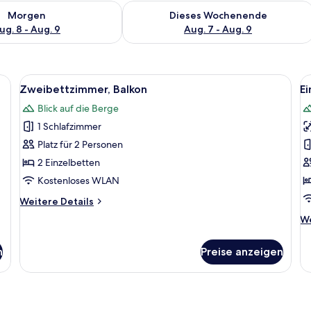
 - Aug. 8.
 Verfügbarkeit für morgen, Aug. 8 - Aug. 9.
Überprüfe die Verfügbarkeit für dies
Morgen
Dieses Wochenende
ug. 8 - Aug. 9
Aug. 7 - Aug. 9
ttischlampen, einem Sessel, einem kleinen Tisch und einem Bild an der Wand
Alle
Ein Hotelzimmer mit zwei Betten, ein
Al
4
Zweibettzimmer, Balkon
E
Fotos
F
Blick auf die Berge
für
f
1 Schlafzimmer
Zweibettzimmer,
E
Balkon
a
Platz für 2 Personen
anzeigen
2 Einzelbetten
Kostenloses WLAN
Weitere
Weitere Details
Details
We
We
für
De
Zweibettzimmer,
fü
Balkon
n
Preise anzeigen
Ei