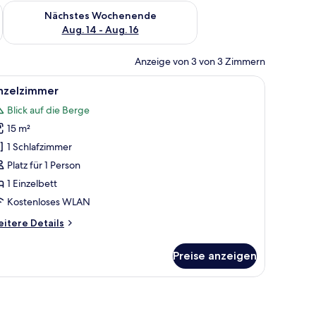
es Wochenende, Aug. 7 - Aug. 9.
Überprüfe die Verfügbarkeit für nächstes Wochenende, Aug. 1
Nächstes Wochenende
Aug. 14 - Aug. 16
Anzeige von 3 von 3 Zimmern
.
em Schreibtisch und zwei Wandlampen.
le
Ein Hotelzimmer mit einem Bett, einem Schre
2
inzelzimmer
otos
Blick auf die Berge
ür
15 m²
inzelzimmer
nzeigen
1 Schlafzimmer
Platz für 1 Person
1 Einzelbett
Kostenloses WLAN
itere
itere Details
tails
r
Preise anzeigen
nzelzimmer