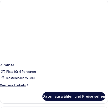
Zimmer
Platz für 4 Personen
Kostenloses WLAN
Weitere
Weitere Details
Details
für
Daten auswählen und Preise sehen
Zimmer