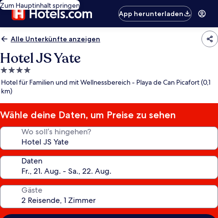
Zum Hauptinhalt springen
App herunterladen
Alle Unterkünfte anzeigen
Hotel JS Yate
4.0-
Sterne-
Hotel für Familien und mit Wellnessbereich - Playa de Can Picafort (0,1
Unterkunft
km)
Wähle deine Daten, um Preise zu sehen
Wo soll’s hingehen?
Daten
Gäste