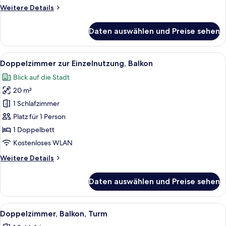
Weitere
Weitere Details
Details
für
Daten auswählen und Preise sehen
Economy-
Zimmer
Alle
Ein modernes Hotelzimmer mit Bett, N
7
Doppelzimmer zur Einzelnutzung, Balkon
Fotos
Blick auf die Stadt
für
20 m²
Doppelzimmer
zur
1 Schlafzimmer
Einzelnutzung,
Platz für 1 Person
Balkon
1 Doppelbett
anzeigen
Kostenloses WLAN
Weitere
Weitere Details
Details
für
Daten auswählen und Preise sehen
Doppelzimmer
zur
Einzelnutzung,
Alle
Schreibtisch, laptopgeeigneter Arbei
5
Balkon
Doppelzimmer, Balkon, Turm
Fotos