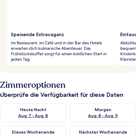
Speisende Extravaganz
Eintau
Im Restaurant, im Café und in der Bar des Hotels
Abkühlu
erwarten dich kulinarische Abenteuer. Das
bequeme
Frühstücksbuffet sorgt für einen köstlichen Start in
Kinderb
jeden Tag.
Kleinste
Zimmeroptionen
Überprüfe die Verfügbarkeit für diese Daten
Überprüfe die Verfügbarkeit für heute Nacht, Aug. 7 - Aug. 8.
Überprüfe die Verfügbarkeit f
Heute Nacht
Morgen
Aug. 7 - Aug. 8
Aug. 8 - Aug. 9
Überprüfe die Verfügbarkeit für dieses Wochenende, Aug. 7 - 
Überprüfe die Verfügbarkeit f
Dieses Wochenende
Nächstes Wochenende