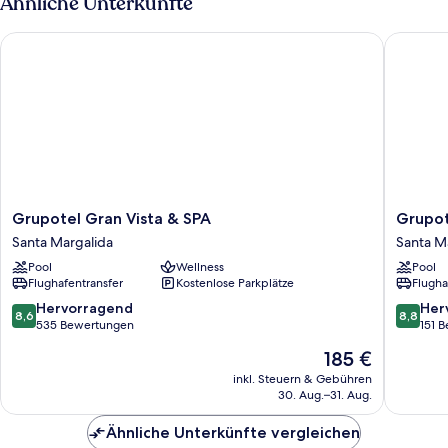
Ähnliche Unterkünfte
Grupotel Gran Vista & SPA
Grupote
Grupotel
Grupote
Grupotel Gran Vista & SPA
Grupot
Gran
Monteca
Santa Margalida
Santa M
Vista
Santa
Pool
Wellness
Pool
&
Margali
Flughafentransfer
Kostenlose Parkplätze
Flugha
SPA
Santa
8.6
8.8
Hervorragend
Her
8,6
8,8
Margalida
von
von
535 Bewertungen
151 
10,
10,
Der
185 €
Hervorragend,
Hervorr
Preis
535
151
inkl. Steuern & Gebühren
beträgt
30. Aug.–31. Aug.
Bewertungen
Bewert
185 €
Ähnliche Unterkünfte vergleichen