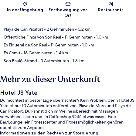
Karte
In der Umgebung
Fortbewegung vor
Restaurants
Ort
Playa de Can Picafort
- 2 Gehminuten
- 0.2 km
Öffentliche Finca von Son Real
- 11 Gehminuten
- 1.0 km
Es Figueral de Son Real
- 11 Gehminuten
- 1.0 km
Es Comú
- 16 Gehminuten
- 1.4 km
Son Bauló-Strand
- 3 Autominuten
- 1.8 km
Mehr zu dieser Unterkunft
Hotel JS Yate
Du möchtest in bester Lage übernachten? Kein Problem, denn Hotel JS
Yate ist nur 10 Autominuten entfernt von: Playa de Muro und Playa de
Can Picafort. Du kannst dich im Wellnessbereich mit Massagen
verwöhnen lassen und im Coffeeshop/Café etwas essen. Eine
Bar/Lounge, ein Fitnesscenter und Fitnessmöglichkeiten gehören
ebenfalls zum Angebot.
Informationen zu den Rechten zur Stornierung