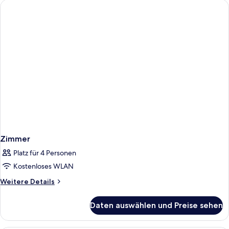
Zimmer
Platz für 4 Personen
Kostenloses WLAN
Weitere
Weitere Details
Details
für
Daten auswählen und Preise sehen
Zimmer