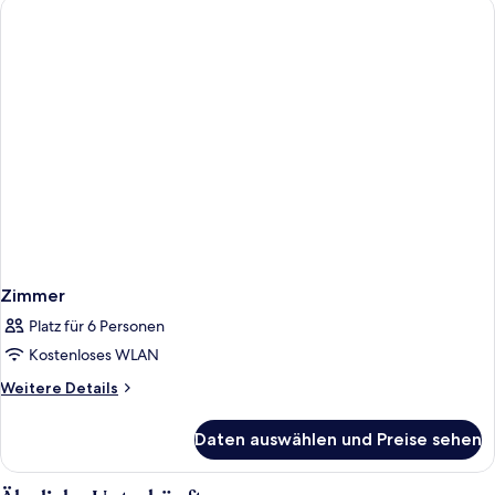
Zimmer
Platz für 6 Personen
Kostenloses WLAN
Weitere
Weitere Details
Details
für
Daten auswählen und Preise sehen
Zimmer