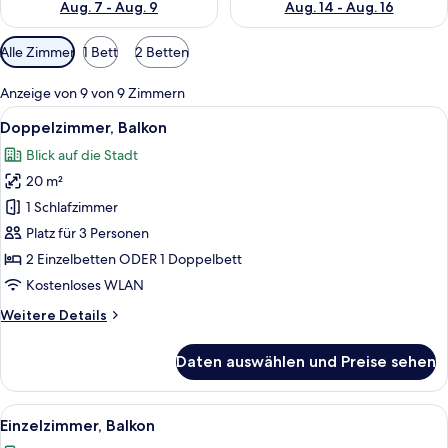
Aug. 7 - Aug. 9
Aug. 14 - Aug. 16
Verfügbare
Alle Zimmer
1 Bett
2 Betten
Filter
für
Anzeige von 9 von 9 Zimmern
Zimmer
Alle
Ein modernes Hotelzimmer mit Bett, N
9
Doppelzimmer, Balkon
Fotos
Blick auf die Stadt
für
20 m²
Doppelzimmer,
Balkon
1 Schlafzimmer
anzeigen
Platz für 3 Personen
2 Einzelbetten ODER 1 Doppelbett
Kostenloses WLAN
Weitere
Weitere Details
Details
für
Daten auswählen und Preise sehen
Doppelzimmer,
Balkon
Alle
Ein Hotelzimmer mit Bett, Nachttisch 
8
Einzelzimmer, Balkon
Fotos