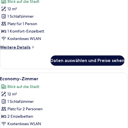
Blick auf die Stadt
für
12 m²
Einzelzimmer,
Balkon
1 Schlafzimmer
anzeigen
Platz für 1 Person
1 Komfort-Einzelbett
Kostenloses WLAN
Weitere
Weitere Details
Details
für
Daten auswählen und Preise sehen
Einzelzimmer,
Balkon
Alle
Ein modernes Hotelzimmer mit Bett, N
9
Economy-Zimmer
Fotos
Blick auf die Stadt
für
12 m²
Economy-
Zimmer
1 Schlafzimmer
anzeigen
Platz für 2 Personen
2 Einzelbetten
Kostenloses WLAN