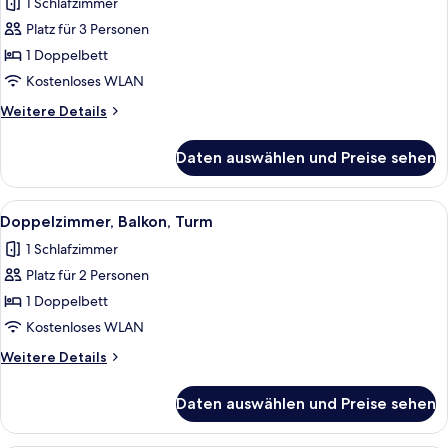
1 Schlafzimmer
für
Platz für 3 Personen
Doppelzimmer,
Balkon,
1 Doppelbett
Turm
Kostenloses WLAN
anzeigen
Weitere
Weitere Details
Details
für
Daten auswählen und Preise sehen
Doppelzimmer,
Balkon,
Turm
Alle
Schreibtisch, laptopgeeigneter Arbei
5
Doppelzimmer, Balkon, Turm
Fotos
1 Schlafzimmer
für
Platz für 2 Personen
Doppelzimmer,
Balkon,
1 Doppelbett
Turm
Kostenloses WLAN
anzeigen
Weitere
Weitere Details
Details
für
Daten auswählen und Preise sehen
Doppelzimmer,
Balkon,
Turm