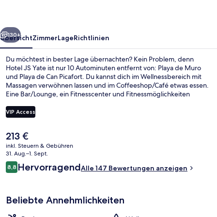
rück
Weiter
130+
Übersicht
Zimmer
Lage
Richtlinien
Du möchtest in bester Lage übernachten? Kein Problem, denn
Hotel JS Yate ist nur 10 Autominuten entfernt von: Playa de Muro
und Playa de Can Picafort. Du kannst dich im Wellnessbereich mit
Massagen verwöhnen lassen und im Coffeeshop/Café etwas essen.
Eine Bar/Lounge, ein Fitnesscenter und Fitnessmöglichkeiten
gehören ebenfalls zum Angebot.
VIP Access
Der
213 €
Innen-Whirlpool
aktuelle
inkl. Steuern & Gebühren
Preis
31. Aug.–1. Sept.
beträgt
Bewertungen
Hervorragend
8,8
Alle 147 Bewertungen anzeigen
213 €.
8,8 von 10.
Beliebte Annehmlichkeiten