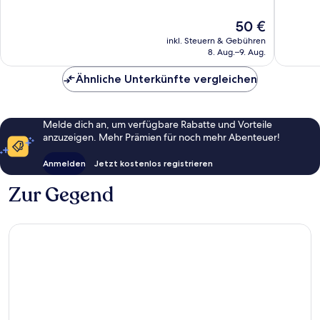
10,
10,
Sehr
Sehr
Der
50 €
gut,
gut,
Preis
310
925
inkl. Steuern & Gebühren
beträgt
Bewertungen
Bewert
8. Aug.–9. Aug.
50 €
Ähnliche Unterkünfte vergleichen
Melde dich an, um verfügbare Rabatte und Vorteile
anzuzeigen. Mehr Prämien für noch mehr Abenteuer!
Anmelden
Jetzt kostenlos registrieren
Zur Gegend