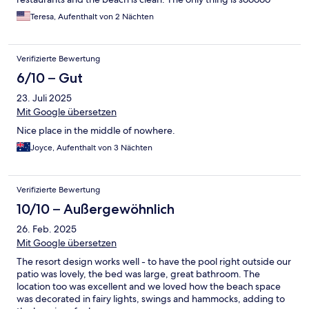
many mosquitoes. Be prepared to get bit even with mosquitoes
Teresa, Aufenthalt von 2 Nächten
repellent.
Verifizierte Bewertung
6/10 – Gut
23. Juli 2025
Mit Google übersetzen
Nice place in the middle of nowhere.
Joyce, Aufenthalt von 3 Nächten
Verifizierte Bewertung
10/10 – Außergewöhnlich
26. Feb. 2025
Mit Google übersetzen
The resort design works well - to have the pool right outside our
patio was lovely, the bed was large, great bathroom. The
location too was excellent and we loved how the beach space
was decorated in fairy lights, swings and hammocks, adding to