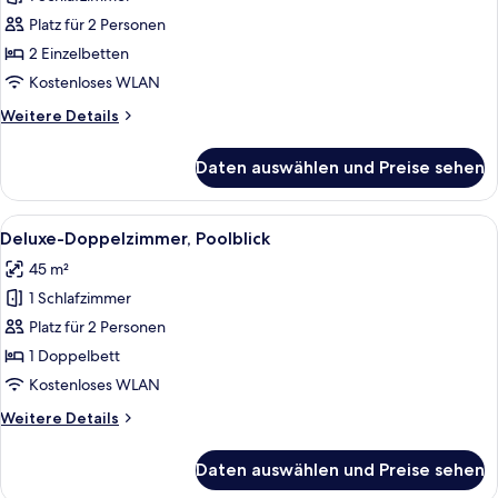
Deluxe
Twin
Platz für 2 Personen
Pool
2 Einzelbetten
Access
Kostenloses WLAN
anzeigen
Weitere
Weitere Details
Details
für
Daten auswählen und Preise sehen
Deluxe
Twin
Pool
Alle
Ein Hotelzimmer mit Bett, Schreibtisc
9
Access
Deluxe-Doppelzimmer, Poolblick
Fotos
45 m²
für
1 Schlafzimmer
Deluxe-
Doppelzimmer,
Platz für 2 Personen
Poolblick
1 Doppelbett
anzeigen
Kostenloses WLAN
Weitere
Weitere Details
Details
für
Daten auswählen und Preise sehen
Deluxe-
Doppelzimmer,