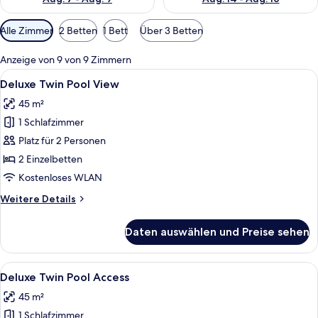
Verfügbare
Alle Zimmer
2 Betten
1 Bett
Über 3 Betten
Filter
für
Anzeige von 9 von 9 Zimmern
Zimmer
Alle
Ein Hotelzimmer mit zwei Betten, eine
7
Deluxe Twin Pool View
Fotos
45 m²
für
1 Schlafzimmer
Deluxe
Twin
Platz für 2 Personen
Pool
2 Einzelbetten
View
Kostenloses WLAN
anzeigen
Weitere
Weitere Details
Details
für
Daten auswählen und Preise sehen
Deluxe
Twin
Pool
Alle
Ein Hotelzimmer mit Pool, Bett und Bli
7
View
Deluxe Twin Pool Access
Fotos
45 m²
für
1 Schlafzimmer