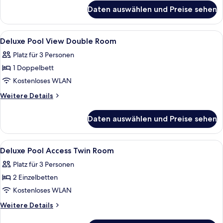
für
Room
Daten auswählen und Preise sehen
Deluxe
anzeigen
Pool
View
Alle
Ein Hotelzimmer mit Bett, Schreibtisch
8
Twin
Deluxe Pool View Double Room
Fotos
Room
Platz für 3 Personen
für
1 Doppelbett
Deluxe
Pool
Kostenloses WLAN
View
Weitere
Weitere Details
Double
Details
für
Room
Daten auswählen und Preise sehen
Deluxe
anzeigen
Pool
View
Alle
Ein Hotelzimmer mit Bett, Schreibtisc
7
Double
Deluxe Pool Access Twin Room
Fotos
Room
Platz für 3 Personen
für
2 Einzelbetten
Deluxe
Pool
Kostenloses WLAN
Access
Weitere
Weitere Details
Twin
Details
für