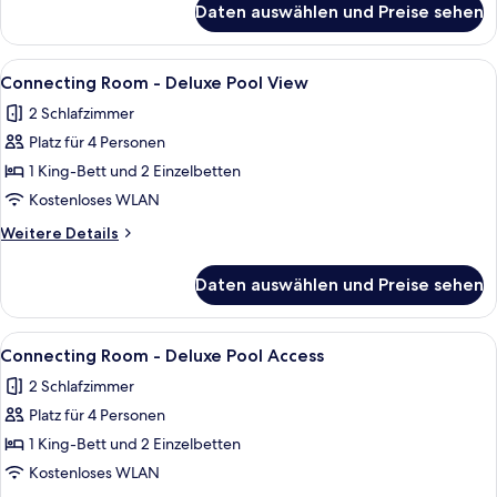
Room
Daten auswählen und Preise sehen
Deluxe
anzeigen
Pool
Access
Alle
Ein Hotelzimmer mit zwei Betten, ein
8
Twin
Connecting Room - Deluxe Pool View
Fotos
Room
2 Schlafzimmer
für
Platz für 4 Personen
Connecting
Room
1 King-Bett und 2 Einzelbetten
-
Kostenloses WLAN
Deluxe
Weitere
Weitere Details
Pool
Details
View
für
Daten auswählen und Preise sehen
Connecting
anzeigen
Room
-
Alle
Ein Hotelzimmer mit Bett, Nachttischla
9
Deluxe
Connecting Room - Deluxe Pool Access
Fotos
Pool
2 Schlafzimmer
View
für
Platz für 4 Personen
Connecting
Room
1 King-Bett und 2 Einzelbetten
-
Kostenloses WLAN
Deluxe