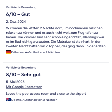
Verifizierte Bewertung
6/10 – Gut
2. Dez. 2024
Wir waren die letzten 2 Nächte dort, um nochmal ein bisschen
relaxen zu können und es auch nicht weit zum Flughafen zu
haben. Die Zimmer sind sehr schön eingerichtet, allerdings war
es im Bad nicht ganz sauber. Die Matratze ist steinhart. In der
zweiten Nacht hatten wir 2 Topper, das ging dann. In der ersten
Nacht hatten wir garkeinen und man hatte wirklich das Gefühl
Katharina, Aufenthalt von 2 Nächten
auf dem Boden zu liegen. Der Rest der Hotelanlage wirkte noch
ein bisschen im Winterschlaf gefangen. Die Pools direkt an den
Häusern waren allesamt grün und das Wasser nicht sauber. Nur
Verifizierte Bewertung
der große Gemeinschaftspool war gereinigt. Auch die anderen
öffentlichen Bereiche wirkten vereinsamt und dreckig. Das
8/10 – Sehr gut
Restaurant haben wir nicht ausprobiert, aber die Preise die dort
5. Mai 2026
aufgerufen werden fanden wir auch etwas krass. Smoothies
werden mit Sirup und nicht mit frischen Früchten gemixt. Das
Mit Google übersetzen
Restaurant direkt nebenan ist aber SUPER! Eins der besten in
Loved the pool access room and close to the airport
denen wir gegessen haben und auch deutlich günstiger als das
Hotel.
Odette, Aufenthalt von 2 Nächten