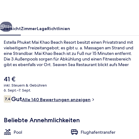
Khao
Beach
Resort
rück
Weiter
113+
Übersicht
Zimmer
Lage
Richtlinien
Estella Phuket Mai Khao Beach Resort besitzt einen Privatstrand mit
vielseitigem Freizeitangebot; es gibt u. a. Massagen am Strand und
eine Strandbar. Mai Khao Beach ist zu Fuß nur 15 Minuten entfernt.
Die 3 Außenpools sorgen für Abkühlung und einen Fitnessbereich
gibt es ebenfalls vor Ort. Seaven Sea Restaurant blickt aufs Meer
und ist zum Frühstück, Mittagessen und Abendessen geöffnet.
Dieses Hotel im luxuriösen Stil bietet als weitere Highlights eine
Der
41 €
Poolbar, ein Kinderbecken sowie eine Snackbar.
aktuelle
inkl. Steuern & Gebühren
Preis
6. Sept.–7. Sept.
Strandbar
beträgt
Bewertungen
Gut
7,4
Alle 140 Bewertungen anzeigen
41 €.
7,4 von 10.
Beliebte Annehmlichkeiten
Pool
Flughafentransfer