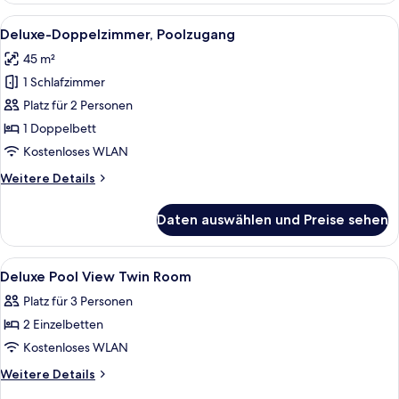
Poolblick
Alle
Ein Hotelzimmer mit Bett, Fernseher, 
8
Deluxe-Doppelzimmer, Poolzugang
Fotos
45 m²
für
1 Schlafzimmer
Deluxe-
Doppelzimmer,
Platz für 2 Personen
Poolzugang
1 Doppelbett
anzeigen
Kostenloses WLAN
Weitere
Weitere Details
Details
für
Daten auswählen und Preise sehen
Deluxe-
Doppelzimmer,
Poolzugang
Alle
Ein Hotelzimmer mit zwei Betten, eine
6
Deluxe Pool View Twin Room
Fotos
Platz für 3 Personen
für
2 Einzelbetten
Deluxe
Pool
Kostenloses WLAN
View
Weitere
Weitere Details
Twin
Details