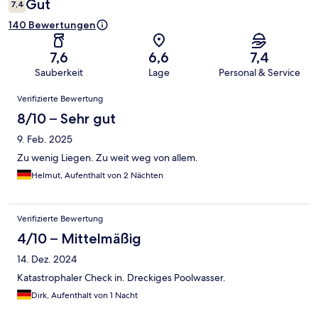
Gut
7,4
140 Bewertungen
7,6
6,6
7,4
Sauberkeit
Lage
Personal & Service
Bewertungen
Verifizierte Bewertung
8/10 – Sehr gut
9. Feb. 2025
Zu wenig Liegen. Zu weit weg von allem.
Helmut, Aufenthalt von 2 Nächten
Verifizierte Bewertung
4/10 – Mittelmäßig
14. Dez. 2024
Katastrophaler Check in. Dreckiges Poolwasser.
Dirk, Aufenthalt von 1 Nacht