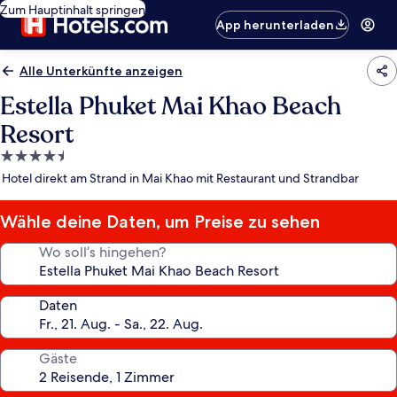
Zum Hauptinhalt springen
App herunterladen
Alle Unterkünfte anzeigen
Estella Phuket Mai Khao Beach
Resort
4.5-
Sterne-
Hotel direkt am Strand in Mai Khao mit Restaurant und Strandbar
Unterkunft
Wähle deine Daten, um Preise zu sehen
Wo soll’s hingehen?
Daten
Gäste