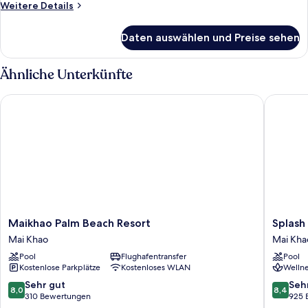
Weitere
Weitere Details
Pool
Details
Access
für
Daten auswählen und Preise sehen
Connecting
anzeigen
Room
-
Ähnliche Unterkünfte
Deluxe
Pool
Maikhao Palm Beach Resort
Splash B
Access
Maikhao
Splash
Maikhao Palm Beach Resort
Splash
Palm
Beach
Mai Khao
Mai Kha
Beach
Resort
Pool
Flughafentransfer
Pool
Resort
Phuket
Kostenlose Parkplätze
Kostenloses WLAN
Wellne
Mai
Mai
Khao
Khao
8.0
8.4
Sehr gut
Seh
8,0
8,4
von
von
310 Bewertungen
925 