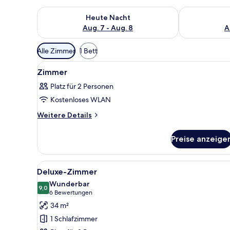
Überprüfe die Verfügbarkeit für heute Nacht, Aug. 7
Überprüfe die
Heute Nacht
Aug. 7 - Aug. 8
A
Verfügbare
Alle Zimmer
1 Bett
Filter
Alle
Ein Hotelzimmer mit einem gro
für
10
Zimmer
Fotos
Zimmer
Platz für 2 Personen
für
Kostenloses WLAN
Zimmer
anzeigen
Weitere
Weitere Details
Details
für
Preise anzeige
Zimmer
Alle
Hochwertige Bettwaren, Daun
4
Deluxe-Zimmer
Fotos
Wunderbar
für
9,0
9,0 von 10
(6
6 Bewertungen
Deluxe-
Bewertungen)
34 m²
Zimmer
1 Schlafzimmer
anzeigen