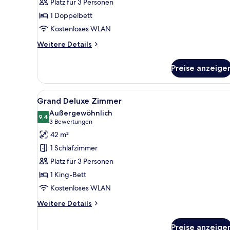
Platz für 3 Personen
1 Doppelbett
Kostenloses WLAN
Weitere
Weitere Details
Details
für
Preise anzeige
Deluxe-
Zimmer
Alle
Hochwertige Bettwaren, Daun
4
Grand Deluxe Zimmer
Fotos
Außergewöhnlich
für
9,4
9,4 von 10
(3
3 Bewertungen
Grand
Bewertungen)
42 m²
Deluxe
1 Schlafzimmer
Zimmer
Platz für 3 Personen
anzeigen
1 King-Bett
Kostenloses WLAN
Weitere
Weitere Details
Details
für
Preise anzeige