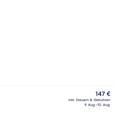
Außenbereich
ideo, eingereicht von Realworldflight
Der
147 €
aktuelle
inkl. Steuern & Gebühren
Preis
9. Aug.–10. Aug.
Unterkunft)
Bar (in der Unterkunft)
beträgt
147 €.