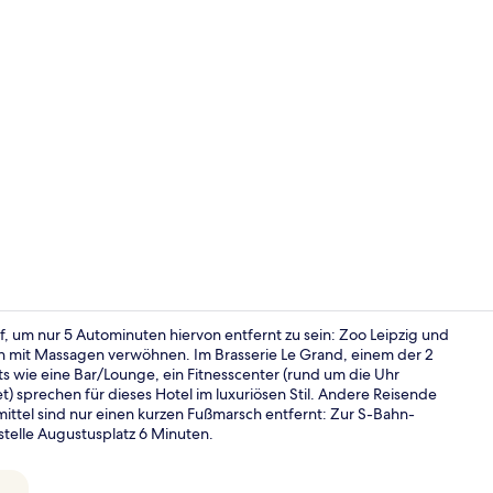
Influencer-V
 um nur 5 Autominuten hiervon entfernt zu sein: Zoo Leipzig und
ch mit Massagen verwöhnen. Im Brasserie Le Grand, einem der 2
 wie eine Bar/Lounge, ein Fitnesscenter (rund um die Uhr
Bar (in der 
t) sprechen für dieses Hotel im luxuriösen Stil. Andere Reisende
smittel sind nur einen kurzen Fußmarsch entfernt: Zur S-Bahn-
stelle Augustusplatz 6 Minuten.