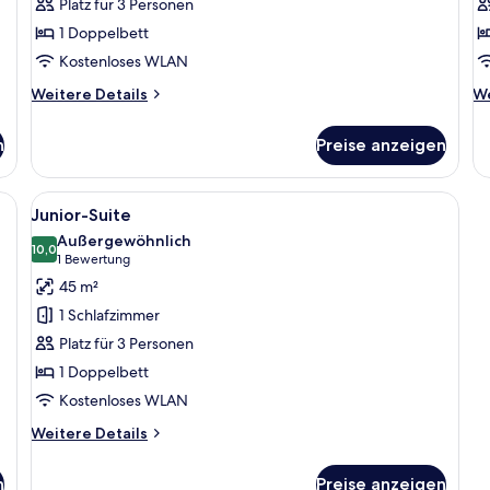
Platz für 3 Personen
1 Doppelbett
Kostenloses WLAN
Weitere
We
Weitere Details
We
Details
De
für
fü
n
Preise anzeigen
Superior-
Su
Zimmer
enbettdecken, Minibar, Zimmersafe
Alle
Hochwertige Bettwaren, Daunenbettd
6
Junior-Suite
Fotos
Außergewöhnlich
für
10,0
10,0 von 10
(1
1 Bewertung
Junior-
Bewertung)
45 m²
Suite
1 Schlafzimmer
anzeigen
Platz für 3 Personen
1 Doppelbett
Kostenloses WLAN
Weitere
Weitere Details
Details
für
n
Preise anzeigen