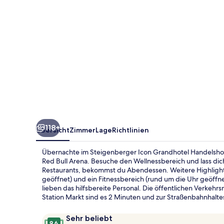
118+
Übersicht
Zimmer
Lage
Richtlinien
Übernachte im Steigenberger Icon Grandhotel Handelshof,
Red Bull Arena. Besuche den Wellnessbereich und lass di
Restaurants, bekommst du Abendessen. Weitere Highlights
geöffnet) und ein Fitnessbereich (rund um die Uhr geöffne
lieben das hilfsbereite Personal. Die öffentlichen Verkehr
Station Markt sind es 2 Minuten und zur Straßenbahnhalte
Bewertungen
9,6
Sehr beliebt