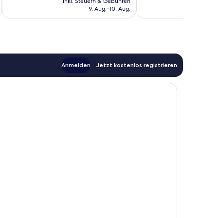
inkl. Steuern & Gebühren
inkl. S
beträgt
9. Aug.–10. Aug.
103 €
Anmelden
Jetzt kostenlos registrieren