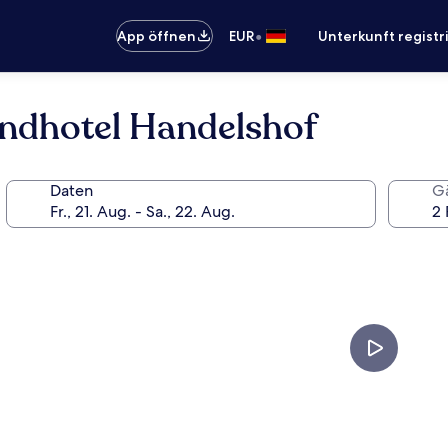
•
App öffnen
EUR
Unterkunft registr
andhotel Handelshof
Daten
G