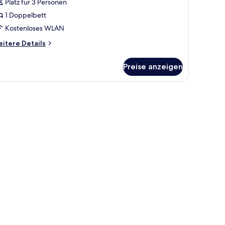
Platz für 3 Personen
1 Doppelbett
Kostenloses WLAN
itere
itere Details
tails
r
Preise anzeigen
ite
ecken, Minibar, Zimmersafe