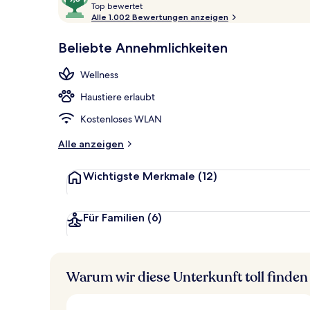
T
von
Top bewertet
Bar (in der U
o
Alle 1.002 Bewertungen anzeigen
10,
p
Sehr
Beliebte Annehmlichkeiten
beliebt
b
e
Wellness
w
e
Haustiere erlaubt
r
t
Kostenloses WLAN
e
t
Alle anzeigen
Wichtigste Merkmale
(12)
Für Familien
(6)
Warum wir diese Unterkunft toll finden