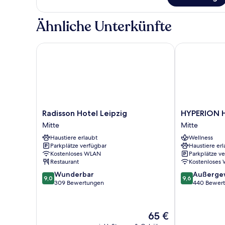
Grand
Deluxe
Zimmer
Ähnliche Unterkünfte
Radisson Hotel Leipzig
HYPERION Hot
Radisson
HYPERION
Radisson Hotel Leipzig
HYPERION H
Hotel
Hotel
Mitte
Mitte
Leipzig
Leipzig
Haustiere erlaubt
Wellness
Mitte
Mitte
Parkplätze verfügbar
Haustiere erl
Kostenloses WLAN
Parkplätze v
Restaurant
Kostenloses
9.0
9.6
Wunderbar
Außerge
9,0
9,6
von
von
309 Bewertungen
440 Bewer
10,
10,
Wunderbar,
Außergewöhnl
309
440
Der
65 €
Bewertungen
Bewertungen
Preis