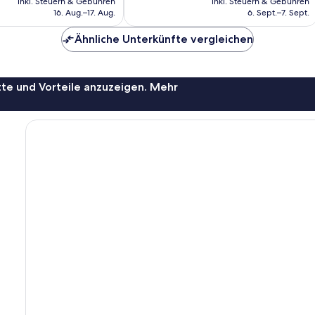
inkl. Steuern & Gebühren
inkl. Steuern & Gebühren
beträgt
beträgt
16. Aug.–17. Aug.
6. Sept.–7. Sept.
121 €
108 €
Ähnliche Unterkünfte vergleichen
te und Vorteile anzuzeigen. Mehr