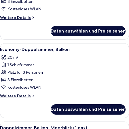
3 Einzelbetten
Kostenloses WLAN
Weitere
Weitere Details
Details
für
Daten auswählen und Preise sehen
Doppelzimmer,
Balkon
Alle
Ein Hotelzimmer mit einem großen Bett,
5
Economy-Doppelzimmer, Balkon
Fotos
20 m²
für
1 Schlafzimmer
Economy-
Doppelzimmer,
Platz für 3 Personen
Balkon
3 Einzelbetten
anzeigen
Kostenloses WLAN
Weitere
Weitere Details
Details
für
Daten auswählen und Preise sehen
Economy-
Doppelzimmer,
Balkon
Alle
Ein Balkon mit Blick auf das Meer, ein 
4
Doppelzimmer, Balkon, Meerblick (1 pax)