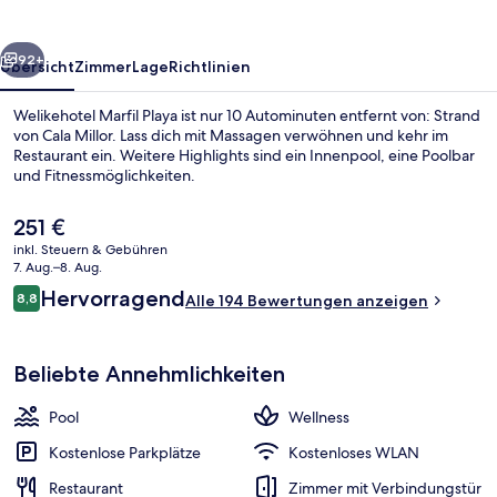
rück
Weiter
92+
Übersicht
Zimmer
Lage
Richtlinien
Welikehotel Marfil Playa ist nur 10 Autominuten entfernt von: Strand
von Cala Millor. Lass dich mit Massagen verwöhnen und kehr im
Restaurant ein. Weitere Highlights sind ein Innenpool, eine Poolbar
und Fitnessmöglichkeiten.
Der
251 €
aktuelle
inkl. Steuern & Gebühren
Preis
7. Aug.–8. Aug.
beträgt
Bewertungen
Hervorragend
8,8
Blick von der Unterkunft
Alle 194 Bewertungen anzeigen
251 €.
8,8 von 10.
Beliebte Annehmlichkeiten
Pool
Wellness
Kostenlose Parkplätze
Kostenloses WLAN
Restaurant
Zimmer mit Verbindungstür