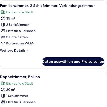
Poolblick
Alle
Ein Hotelzimmer mit Bett, Schreibtisch
6
Familienzimmer, 2 Schlafzimmer, Verbindungszimmer
Fotos
Blick auf die Stadt
für
35 m²
Familienzimmer,
2 Schlafzimmer,
2 Schlafzimmer
Verbindungszimmer
Platz für 6 Personen
anzeigen
5 Einzelbetten
Kostenloses WLAN
Weitere
Weitere Details
Details
für
Daten auswählen und Preise sehen
Familienzimmer,
2 Schlafzimmer,
Verbindungszimmer
Alle
Ein Balkon mit einem Bett, einem Tisch
10
Doppelzimmer, Balkon
Fotos
Blick auf die Stadt
für
20 m²
Doppelzimmer,
Balkon
1 Schlafzimmer
anzeigen
Platz für 3 Personen