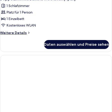
Fotos
1 Schlafzimmer
für
Platz für 1 Person
Doppelzimmer,
Balkon,
1 Einzelbett
Meerblick
Kostenloses WLAN
(1
Weitere
Weitere Details
pax)
Details
anzeigen
für
Daten auswählen und Preise sehen
Doppelzimmer,
Balkon,
Meerblick
(1
pax)