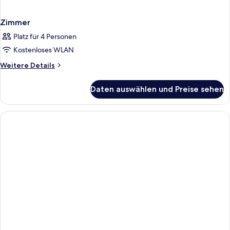
Zimmer
Platz für 4 Personen
Kostenloses WLAN
Weitere
Weitere Details
Details
für
Daten auswählen und Preise sehen
Zimmer