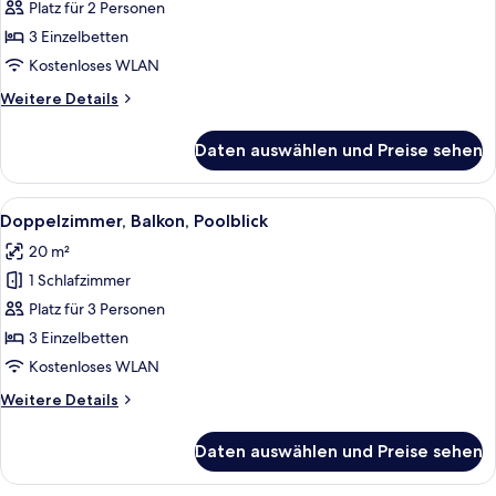
eingeschränkter
Platz für 2 Personen
Meerblick
3 Einzelbetten
(Lateral)
Kostenloses WLAN
anzeigen
Weitere
Weitere Details
Details
für
Daten auswählen und Preise sehen
Doppelzimmer,
Balkon,
eingeschränkter
Alle
Ein Balkon mit Blick auf Pool und Stran
5
Meerblick
Doppelzimmer, Balkon, Poolblick
Fotos
(Lateral)
20 m²
für
1 Schlafzimmer
Doppelzimmer,
Balkon,
Platz für 3 Personen
Poolblick
3 Einzelbetten
anzeigen
Kostenloses WLAN
Weitere
Weitere Details
Details
für
Daten auswählen und Preise sehen
Doppelzimmer,
Balkon,