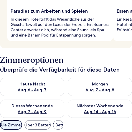
Paradies zum Arbeiten und Spielen
Essen 
In diesem Hotel trifft das Wesentliche aus der
Ein Rest
Geschäftswelt auf den Luxus der Freizeit. Ein Business
Hotel in
Center erwartet dich, während eine Sauna, ein Spa
Frühstüc
und eine Bar am Pool für Entspannung sorgen.
Zimmeroptionen
Überprüfe die Verfügbarkeit für diese Daten
Überprüfe die Verfügbarkeit für heute Nacht, Aug. 6 - Aug. 7.
Überprüfe die Verfügbarkeit f
Heute Nacht
Morgen
Aug. 6 - Aug. 7
Aug. 7 - Aug. 8
Überprüfe die Verfügbarkeit für dieses Wochenende, Aug. 7 - 
Überprüfe die Verfügbarkeit f
Dieses Wochenende
Nächstes Wochenende
Aug. 7 - Aug. 9
Aug. 14 - Aug. 16
Verfügbare
Alle Zimmer
Über 3 Betten
1 Bett
Filter