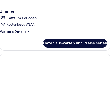
Zimmer
Platz für 4 Personen
Kostenloses WLAN
Weitere
Weitere Details
Details
für
Daten auswählen und Preise sehen
Zimmer