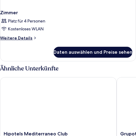
Zimmer
Platz für 4 Personen
Kostenloses WLAN
Weitere
Weitere Details
Details
für
Daten auswählen und Preise sehen
Zimmer
Ähnliche Unterkünfte
Hipotels Mediterraneo Club
Grupotel
Hipotels
Grupote
Hipotels Mediterraneo Club
Grupot