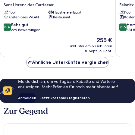
Mediterraneo
Cala
Sant Llorenc des Cardassar
Felanitx
Club
Marsal
Pool
Haustiere erlaubt
Pool
Sant
Natura
Kostenloses WLAN
Restaurant
Kosten
Llorenc
Hotel
des
Felanitx
8.4
8.6
Sehr gut
Her
8,4
8,6
Cardassar
von
von
229 Bewertungen
331 
10,
10,
Der
255 €
Sehr
Hervorr
Preis
gut,
331
inkl. Steuern & Gebühren
beträgt
5. Sept.–6. Sept.
229
Bewert
255 €
Bewertungen
Ähnliche Unterkünfte vergleichen
Melde dich an, um verfügbare Rabatte und Vorteile
anzuzeigen. Mehr Prämien für noch mehr Abenteuer!
Anmelden
Jetzt kostenlos registrieren
Zur Gegend