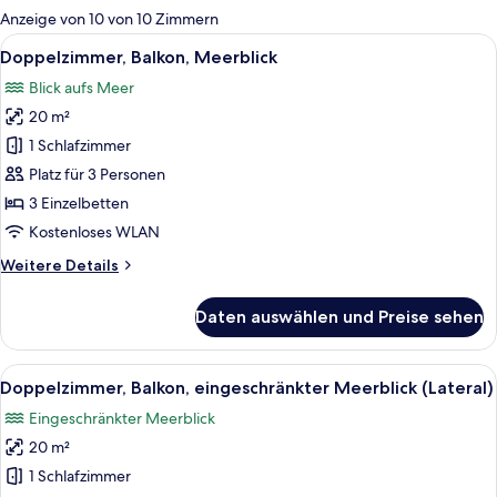
für
Anzeige von 10 von 10 Zimmern
Zimmer
Alle
Ein Hotelzimmer mit Bett, Schreibtisc
5
Doppelzimmer, Balkon, Meerblick
Fotos
Blick aufs Meer
für
20 m²
Doppelzimmer,
Balkon,
1 Schlafzimmer
Meerblick
Platz für 3 Personen
anzeigen
3 Einzelbetten
Kostenloses WLAN
Weitere
Weitere Details
Details
für
Daten auswählen und Preise sehen
Doppelzimmer,
Balkon,
Meerblick
Alle
Doppelzimmer, Balkon, eingeschränkter
4
Doppelzimmer, Balkon, eingeschränkter Meerblick (Lateral)
Fotos
Eingeschränkter Meerblick
für
20 m²
Doppelzimmer,
Balkon,
1 Schlafzimmer