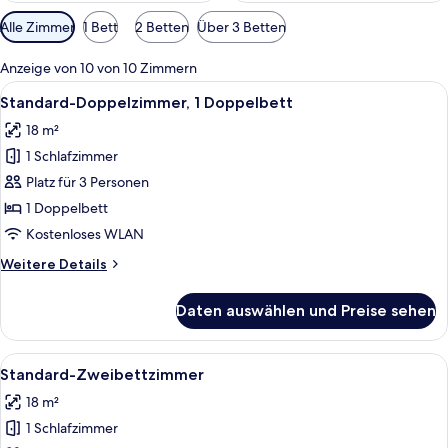
Verfügbare
Alle Zimmer
1 Bett
2 Betten
Über 3 Betten
Filter
für
Anzeige von 10 von 10 Zimmern
Zimmer
Alle
Ein Hotelzimmer mit einem großen Bet
3
Standard-Doppelzimmer, 1 Doppelbett
Fotos
18 m²
für
1 Schlafzimmer
Standard-
Doppelzimmer,
Platz für 3 Personen
1
1 Doppelbett
Doppelbett
Kostenloses WLAN
anzeigen
Weitere
Weitere Details
Details
für
Daten auswählen und Preise sehen
Standard-
Doppelzimmer,
1
Alle
Ein Hotelzimmer mit Schreibtisch, zw
4
Doppelbett
Standard-Zweibettzimmer
Fotos
18 m²
für
1 Schlafzimmer
Standard-