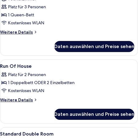
Deluxe-
Suite
Platz für 3 Personen
anzeigen
1 Queen-Bett
Kostenloses WLAN
Weitere
Weitere Details
Details
für
Daten auswählen und Preise sehen
Deluxe-
Suite
Alle
Ein Hotelzimmer mit einem großen Bet
3
Run Of House
Fotos
Platz für 2 Personen
für
1 Doppelbett ODER 2 Einzelbetten
Run
Of
Kostenloses WLAN
House
Weitere
Weitere Details
anzeigen
Details
für
Daten auswählen und Preise sehen
Run
Of
House
Alle
Ein Hotelzimmer mit einem ordentlich
4
Standard Double Room
Fotos