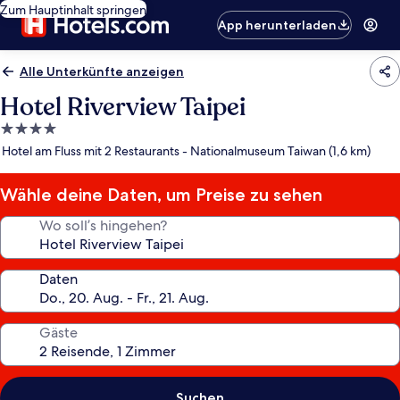
Zum Hauptinhalt springen
App herunterladen
Alle Unterkünfte anzeigen
Hotel Riverview Taipei
4.0-
Sterne-
Hotel am Fluss mit 2 Restaurants - Nationalmuseum Taiwan (1,6 km)
Unterkunft
Wähle deine Daten, um Preise zu sehen
Wo soll’s hingehen?
Daten
Gäste
Suchen