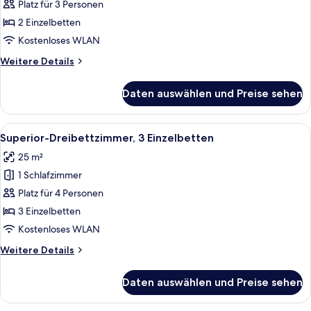
Zweibettzimmer
Platz für 3 Personen
anzeigen
2 Einzelbetten
Kostenloses WLAN
Weitere
Weitere Details
Details
für
Daten auswählen und Preise sehen
Standard-
Zweibettzimmer
Alle
Ein Hotelzimmer mit drei Betten, jew
3
Superior-Dreibettzimmer, 3 Einzelbetten
Fotos
25 m²
für
1 Schlafzimmer
Superior-
Dreibettzimmer,
Platz für 4 Personen
3 Einzelbetten
3 Einzelbetten
anzeigen
Kostenloses WLAN
Weitere
Weitere Details
Details
für
Daten auswählen und Preise sehen
Superior-
Dreibettzimmer,