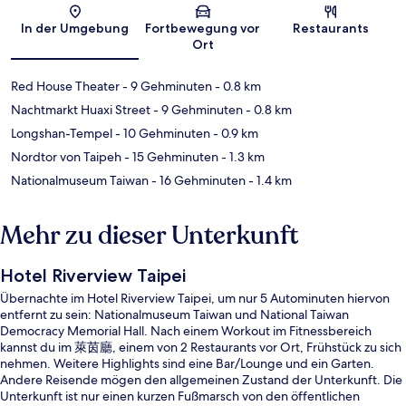
Karte
In der Umgebung
Fortbewegung vor
Restaurants
Ort
Red House Theater
- 9 Gehminuten
- 0.8 km
Nachtmarkt Huaxi Street
- 9 Gehminuten
- 0.8 km
Longshan-Tempel
- 10 Gehminuten
- 0.9 km
Nordtor von Taipeh
- 15 Gehminuten
- 1.3 km
Nationalmuseum Taiwan
- 16 Gehminuten
- 1.4 km
Mehr zu dieser Unterkunft
Hotel Riverview Taipei
Übernachte im Hotel Riverview Taipei, um nur 5 Autominuten hiervon
entfernt zu sein: Nationalmuseum Taiwan und National Taiwan
Democracy Memorial Hall. Nach einem Workout im Fitnessbereich
kannst du im 萊茵廳, einem von 2 Restaurants vor Ort, Frühstück zu sich
nehmen. Weitere Highlights sind eine Bar/Lounge und ein Garten.
Andere Reisende mögen den allgemeinen Zustand der Unterkunft. Die
Unterkunft ist nur einen kurzen Fußmarsch von den öffentlichen