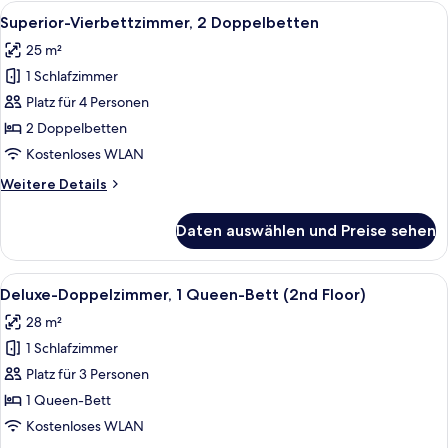
3 Einzelbetten
Alle
Ein Hotelzimmer mit zwei Betten, eine
4
Superior-Vierbettzimmer, 2 Doppelbetten
Fotos
25 m²
für
1 Schlafzimmer
Superior-
Vierbettzimmer,
Platz für 4 Personen
2 Doppelbetten
2 Doppelbetten
anzeigen
Kostenloses WLAN
Weitere
Weitere Details
Details
für
Daten auswählen und Preise sehen
Superior-
Vierbettzimmer,
2 Doppelbetten
Alle
Ein Hotelzimmer mit einem großen Bett
4
Deluxe-Doppelzimmer, 1 Queen-Bett (2nd Floor)
Fotos
28 m²
für
1 Schlafzimmer
Deluxe-
Doppelzimmer,
Platz für 3 Personen
1
1 Queen-Bett
Queen-
Kostenloses WLAN
Bett