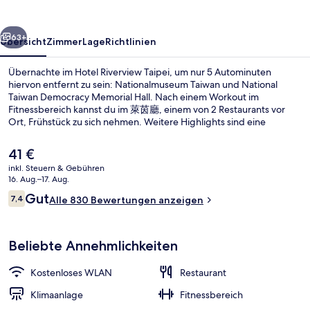
rück
Weiter
63+
Übersicht
Zimmer
Lage
Richtlinien
Übernachte im Hotel Riverview Taipei, um nur 5 Autominuten
hiervon entfernt zu sein: Nationalmuseum Taiwan und National
Taiwan Democracy Memorial Hall. Nach einem Workout im
Fitnessbereich kannst du im 萊茵廳, einem von 2 Restaurants vor
Ort, Frühstück zu sich nehmen. Weitere Highlights sind eine
Bar/Lounge und ein Garten. Andere Reisende mögen den
allgemeinen Zustand der Unterkunft. Die Unterkunft ist nur einen
Der
41 €
kurzen Fußmarsch von den öffentlichen Verkehrsmitteln entfernt:
aktuelle
inkl. Steuern & Gebühren
Zur U-Bahn läuft man 10 Minuten (U-Bahn-Station Ximen) bzw. 15
Preis
16. Aug.–17. Aug.
Minuten (Station Longshan-Tempel).
2 Restaurants, Frühstück
beträgt
Bewertungen
Gut
7,4
Alle 830 Bewertungen anzeigen
41 €.
7,4 von 10.
Beliebte Annehmlichkeiten
Kostenloses WLAN
Restaurant
Klimaanlage
Fitnessbereich