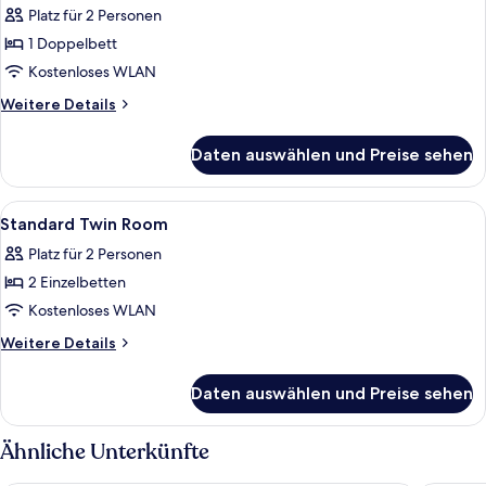
Platz für 2 Personen
für
1 Doppelbett
Standard
Double
Kostenloses WLAN
Room
Weitere
Weitere Details
anzeigen
Details
für
Daten auswählen und Preise sehen
Standard
Double
Room
Alle
Ein Hotelzimmer mit zwei Betten, eine
3
Standard Twin Room
Fotos
Platz für 2 Personen
für
2 Einzelbetten
Standard
Twin
Kostenloses WLAN
Room
Weitere
Weitere Details
anzeigen
Details
für
Daten auswählen und Preise sehen
Standard
Twin
Room
Ähnliche Unterkünfte