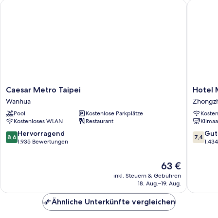
Caesar Metro Taipei
Hotel M
Caesar
Hotel
Caesar Metro Taipei
Hotel 
Metro
Midtow
Wanhua
Zhongz
Taipei
Richard
Pool
Kostenlose Parkplätze
Koste
Wanhua
Zhongz
Kostenloses WLAN
Restaurant
Klimaa
8.6
7.4
Hervorragend
Gut
8,6
7,4
von
von
1.935 Bewertungen
1.43
10,
10,
Hervorragend,
Gut,
Der
63 €
1.935
1.434
Preis
inkl. Steuern & Gebühren
Bewertungen
Bewert
beträgt
18. Aug.–19. Aug.
63 €
Ähnliche Unterkünfte vergleichen