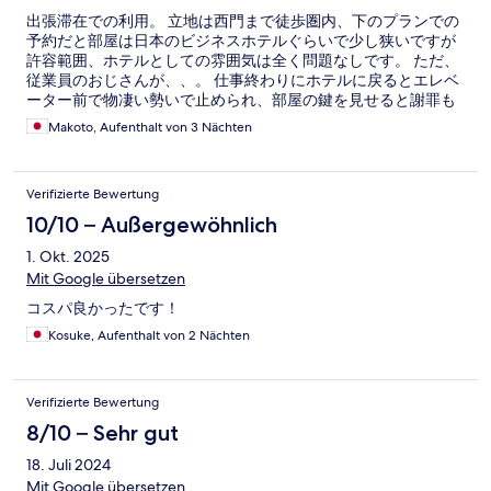
出張滞在での利用。 立地は西門まで徒歩圏内、下のプランでの
予約だと部屋は日本のビジネスホテルぐらいで少し狭いですが
許容範囲、ホテルとしての雰囲気は全く問題なしです。 ただ、
従業員のおじさんが、、。 仕事終わりにホテルに戻るとエレベ
ーター前で物凄い勢いで止められ、部屋の鍵を見せると謝罪も
なく立ち去っていきました。 不審者を止める従業員さんの行動
Makoto, Aufenthalt von 3 Nächten
は正解かもしれないですが(当日は仕事後で作業着が少し汚れて
いた為)お客と不審者を勘違いしたのなら、その後、ちゃんと謝
罪をして欲しかったと感じました。 出張者の皆様、作業着での
Verifizierte Bewertung
滞在はオススメしません。
10/10 – Außergewöhnlich
1. Okt. 2025
Mit Google übersetzen
コスパ良かったです！
Kosuke, Aufenthalt von 2 Nächten
Verifizierte Bewertung
8/10 – Sehr gut
18. Juli 2024
Mit Google übersetzen