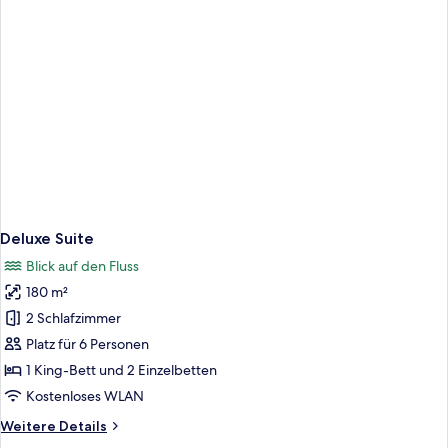
Deluxe Suite
Blick auf den Fluss
180 m²
2 Schlafzimmer
Platz für 6 Personen
1 King-Bett und 2 Einzelbetten
Kostenloses WLAN
Weitere
Weitere Details
Details