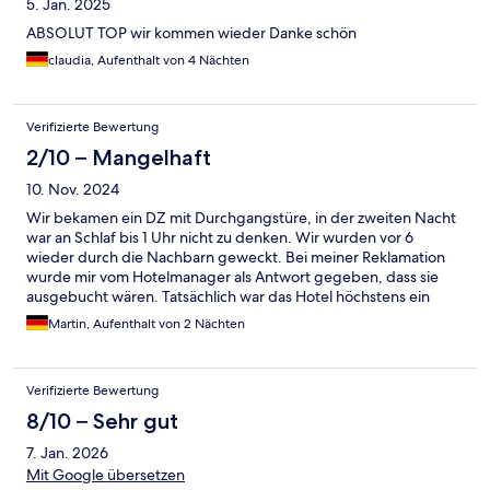
5. Jan. 2025
ABSOLUT TOP wir kommen wieder Danke schön
claudia, Aufenthalt von 4 Nächten
Verifizierte Bewertung
2/10 – Mangelhaft
10. Nov. 2024
Wir bekamen ein DZ mit Durchgangstüre, in der zweiten Nacht
war an Schlaf bis 1 Uhr nicht zu denken. Wir wurden vor 6
wieder durch die Nachbarn geweckt. Bei meiner Reklamation
wurde mir vom Hotelmanager als Antwort gegeben, dass sie
ausgebucht wären. Tatsächlich war das Hotel höchstens ein
Drittel belegt. Absolute Unverschämtheit heit und zeigt die
Martin, Aufenthalt von 2 Nächten
Wertschätzung des Gastes. Was man sich als Gast alles gefallen
lassen muss. Absolut miserabel
Verifizierte Bewertung
8/10 – Sehr gut
7. Jan. 2026
Mit Google übersetzen