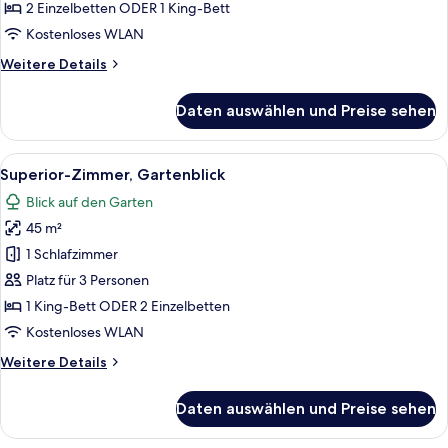
View
2 Einzelbetten ODER 1 King-Bett
anzeigen
Kostenloses WLAN
Weitere
Weitere Details
Details
für
Daten auswählen und Preise sehen
Premier
Suite
River
Alle
Ein Hotelzimmer mit zwei Betten, eine
4
View
Superior-Zimmer, Gartenblick
Fotos
Blick auf den Garten
für
45 m²
Superior-
Zimmer,
1 Schlafzimmer
Gartenblick
Platz für 3 Personen
anzeigen
1 King-Bett ODER 2 Einzelbetten
Kostenloses WLAN
Weitere
Weitere Details
Details
für
Daten auswählen und Preise sehen
Superior-
Zimmer,