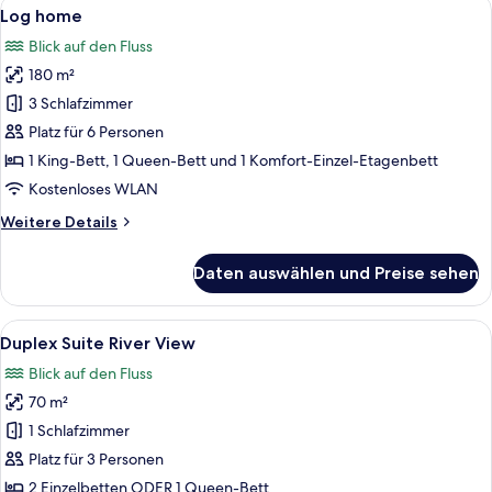
Alle
Ein Schlafzimmer mit Holzboden, eine
8
Garden
Log home
Fotos
View
Blick auf den Fluss
für
180 m²
Log
home
3 Schlafzimmer
anzeigen
Platz für 6 Personen
1 King-Bett, 1 Queen-Bett und 1 Komfort-Einzel-Etagenbett
Kostenloses WLAN
Weitere
Weitere Details
Details
für
Daten auswählen und Preise sehen
Log
home
Alle
Ein geräumiges Wohnzimmer mit einer
3
Duplex Suite River View
Fotos
Blick auf den Fluss
für
70 m²
Duplex
Suite
1 Schlafzimmer
River
Platz für 3 Personen
View
2 Einzelbetten ODER 1 Queen-Bett