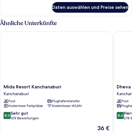
für
Daten auswählen und Preise sehen
Deluxe
Suite
Ähnliche Unterkünfte
Mida Resort Kanchanaburi
Dheva Ma
Mida
Dheva
Mida Resort Kanchanaburi
Dheva 
Resort
Mantra
Kanchanaburi
Kanchan
Kanchanaburi
Resort
Pool
Flughafentransfer
Pool
Kanchanaburi
Kanchan
Kostenlose Parkplätze
Kostenloses WLAN
Flugha
8.0
8.6
Sehr gut
Her
8,0
8,6
von
von
109 Bewertungen
278 
10,
10,
Der
36 €
Sehr
Hervorr