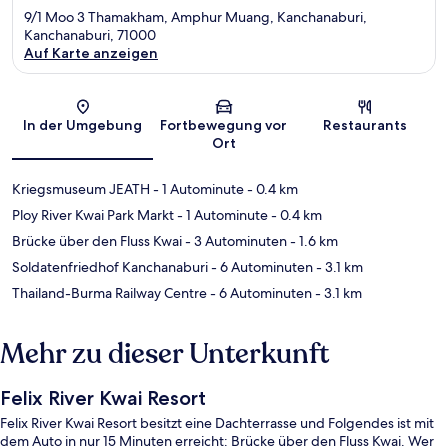
9/1 Moo 3 Thamakham, Amphur Muang, Kanchanaburi,
Kanchanaburi, 71000
Auf Karte anzeigen
Karte
In der Umgebung
Fortbewegung vor
Restaurants
Ort
Kriegsmuseum JEATH
- 1 Autominute
- 0.4 km
Ploy River Kwai Park Markt
- 1 Autominute
- 0.4 km
Brücke über den Fluss Kwai
- 3 Autominuten
- 1.6 km
Soldatenfriedhof Kanchanaburi
- 6 Autominuten
- 3.1 km
Thailand-Burma Railway Centre
- 6 Autominuten
- 3.1 km
Mehr zu dieser Unterkunft
Felix River Kwai Resort
Felix River Kwai Resort besitzt eine Dachterrasse und Folgendes ist mit
dem Auto in nur 15 Minuten erreicht: Brücke über den Fluss Kwai. Wer