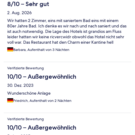
8/10 – Sehr gut
2. Aug. 2026
Wir hatten 2 Zimmer, eins mit saniertem Bad eins mit einem
80er Jahre Bad. Ich denke es wir nach und nach saniert und das
ist auch notwendig. Die Lage des Hotels ist grandios am Fluss
leider hatten wir keine ricvercwidr obwohl das Hotel nicht sehr
voll war. Das Restaurant hat den Charm einer Kantine hell
erleuchtet und die Essensreste werden im Essbereich
Barbara, Aufenthalt von 3 Nächten
zusammen gekratzt und in weiße Plastikkiszem entsorgt. Nicht
sehr gemütlich, es gäbe genug Platz für ein schönes
Riversiderestsurant. Das Preis Leistungsangebot des Restaurant
Verifizierte Bewertung
hat uns nicht überzeugt daher waren wir nur am Anreise Tag
dort essen. Die Anlage ist sehr grün und hat viele Pflanzen. Es
10/10 – Außergewöhnlich
gibt ein echtes großes Schwimmer Schwimmbecken zusätzlich
30. Dez. 2023
zu Pool Landschaft. Insgesamt eine schöne Anlage jedoch sollte
man mit der Zeit gehen und die wunderschöne Lage besser
Wunderschöne Anlage
nutzen. Das Personal war sehr professionel und höflich. I
Friedrich, Aufenthalt von 2 Nächten
Verifizierte Bewertung
10/10 – Außergewöhnlich