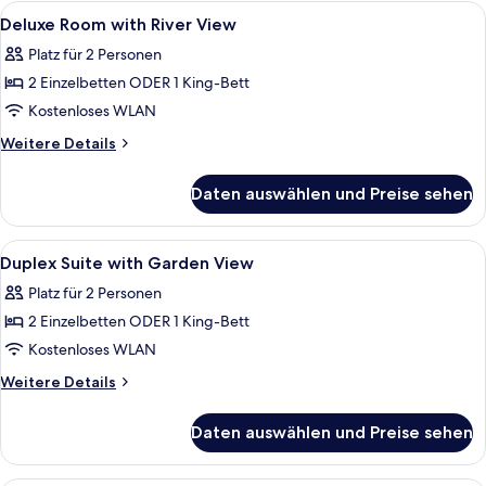
Alle
Ein Hotelzimmer mit einem Bett, zwei 
3
Deluxe Room with River View
Fotos
Platz für 2 Personen
für
2 Einzelbetten ODER 1 King-Bett
Deluxe
Room
Kostenloses WLAN
with
Weitere
Weitere Details
River
Details
für
View
Daten auswählen und Preise sehen
Deluxe
anzeigen
Room
with
Alle
Ein Badezimmer mit zwei Waschbecken
2
River
Duplex Suite with Garden View
Fotos
View
Platz für 2 Personen
für
2 Einzelbetten ODER 1 King-Bett
Duplex
Suite
Kostenloses WLAN
with
Weitere
Weitere Details
Garden
Details
für
View
Daten auswählen und Preise sehen
Duplex
anzeigen
Suite
with