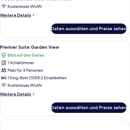
anzeigen
Kostenloses WLAN
Weitere
Weitere Details
Details
für
Daten auswählen und Preise sehen
Duplex
Suite
River
Alle
Ein modernes Badezimmer mit Marmor
4
View
Premier Suite Garden View
Fotos
Blick auf den Garten
für
1 Schlafzimmer
Premier
Suite
Platz für 3 Personen
Garden
1 King-Bett ODER 2 Einzelbetten
View
Kostenloses WLAN
anzeigen
Weitere
Weitere Details
Details
für
Daten auswählen und Preise sehen
Premier
Suite
Garden
View