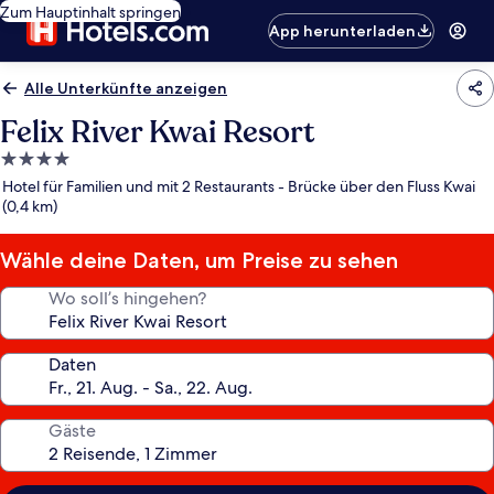
Zum Hauptinhalt springen
App herunterladen
Alle Unterkünfte anzeigen
Felix River Kwai Resort
4.0-
Sterne-
Hotel für Familien und mit 2 Restaurants - Brücke über den Fluss Kwai
Unterkunft
(0,4 km)
Wähle deine Daten, um Preise zu sehen
Wo soll’s hingehen?
Daten
Gäste