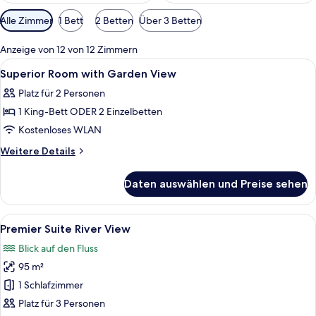
Verfügbare
Alle Zimmer
1 Bett
2 Betten
Über 3 Betten
Filter
für
Anzeige von 12 von 12 Zimmern
Zimmer
Alle
Zimmersafe, Schreibtisch, Verdunkel
2
Superior Room with Garden View
Fotos
Platz für 2 Personen
für
1 King-Bett ODER 2 Einzelbetten
Superior
Room
Kostenloses WLAN
with
Weitere
Weitere Details
Garden
Details
für
View
Daten auswählen und Preise sehen
Superior
anzeigen
Room
with
Alle
Ein geräumiges Schlafzimmer mit eine
6
Garden
Premier Suite River View
Fotos
View
Blick auf den Fluss
für
95 m²
Premier
Suite
1 Schlafzimmer
River
Platz für 3 Personen