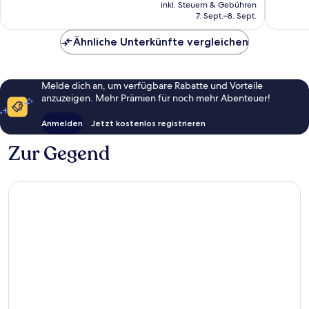
Preis
gut,
278
inkl. Steuern & Gebühren
beträgt
7. Sept.–8. Sept.
109
Bewert
36 €
Bewertungen
Ähnliche Unterkünfte vergleichen
Melde dich an, um verfügbare Rabatte und Vorteile
anzuzeigen. Mehr Prämien für noch mehr Abenteuer!
Anmelden
Jetzt kostenlos registrieren
Zur Gegend