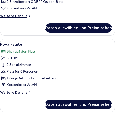
View
2 Einzelbetten ODER 1 Queen-Bett
anzeigen
Kostenloses WLAN
Weitere
Weitere Details
Details
für
Daten auswählen und Preise sehen
Duplex
Suite
Garden
Alle
Ein Hotelzimmer mit einem großen Bet
4
View
Royal-Suite
Fotos
Blick auf den Fluss
für
300 m²
Royal-
Suite
2 Schlafzimmer
anzeigen
Platz für 6 Personen
1 King-Bett und 2 Einzelbetten
Kostenloses WLAN
Weitere
Weitere Details
Details
für
Daten auswählen und Preise sehen
Royal-
Suite