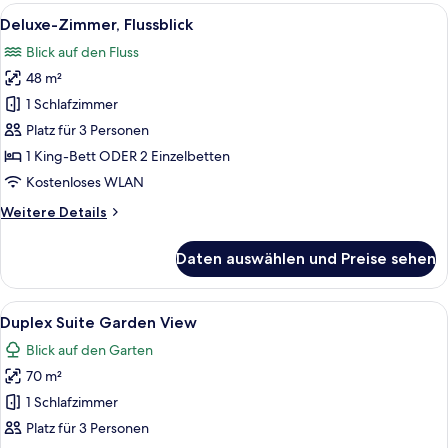
Gartenblick
Alle
Ein Hotelzimmer mit zwei Betten, eine
4
Deluxe-Zimmer, Flussblick
Fotos
Blick auf den Fluss
für
48 m²
Deluxe-
Zimmer,
1 Schlafzimmer
Flussblick
Platz für 3 Personen
anzeigen
1 King-Bett ODER 2 Einzelbetten
Kostenloses WLAN
Weitere
Weitere Details
Details
für
Daten auswählen und Preise sehen
Deluxe-
Zimmer,
Flussblick
Alle
Ein Hotelzimmer mit einem großen Bett
4
Duplex Suite Garden View
Fotos
Blick auf den Garten
für
70 m²
Duplex
Suite
1 Schlafzimmer
Garden
Platz für 3 Personen