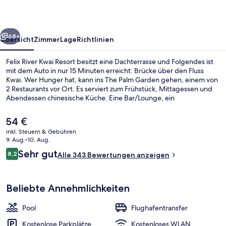
rück
Weiter
68+
Übersicht
Zimmer
Lage
Richtlinien
Felix River Kwai Resort besitzt eine Dachterrasse und Folgendes ist
mit dem Auto in nur 15 Minuten erreicht: Brücke über den Fluss
Kwai. Wer Hunger hat, kann ins The Palm Garden gehen, einem von
2 Restaurants vor Ort. Es serviert zum Frühstück, Mittagessen und
Abendessen chinesische Küche. Eine Bar/Lounge, ein
Kinderbecken und eine Snackbar sind weitere Highlights.
Der
54 €
aktuelle
inkl. Steuern & Gebühren
Preis
9. Aug.–10. Aug.
Pool
beträgt
Bewertungen
Sehr gut
8,2
Alle 343 Bewertungen anzeigen
54 €.
8,2 von 10.
Beliebte Annehmlichkeiten
Pool
Flughafentransfer
Kostenlose Parkplätze
Kostenloses WLAN