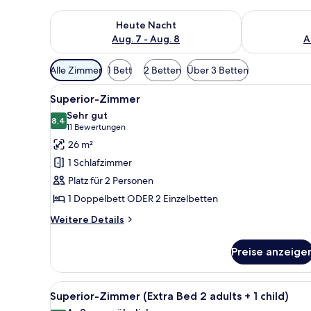
Überprüfe die Verfügbarkeit für heute Nacht, Aug. 7
Überprüfe die
Heute Nacht
Aug. 7 - Aug. 8
A
Verfügbare
Alle Zimmer
1 Bett
2 Betten
Über 3 Betten
Filter
Alle
Ein Hotelzimmer mit einem gro
für
7
Superior-Zimmer
Fotos
Zimmer
Sehr gut
für
8,4
8,4 von 10
(11
11 Bewertungen
Superior-
Bewertungen)
26 m²
Zimmer
1 Schlafzimmer
anzeigen
Platz für 2 Personen
1 Doppelbett ODER 2 Einzelbetten
Weitere
Weitere Details
Details
für
Preise anzeige
Superior-
Zimmer
Alle
Ein Hotelzimmer mit einem gro
9
Superior-Zimmer (Extra Bed 2 adults + 1 child)
Fotos