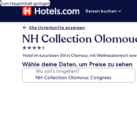
Zum Hauptinhalt springen
Reisen buchen
Alle Unterkünfte anzeigen
NH Collection Olomou
4.5-
Sterne-
Hotel im luxuriösen Stil in Olomouc mit Wellnessbereich sow
Unterkunft
Wähle deine Daten, um Preise zu sehen
Wo soll’s hingehen?
Fotogalerie
von
NH
Collection
Olomouc
Congress