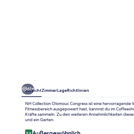
61+
Übersicht
Zimmer
Lage
Richtlinien
NH Collection Olomouc Congress ist eine hervorragende 
Fitnessbereich ausgepowert hast, kannnst du im Coffeesh
Kräfte sammeln. Zu den weiteren Annehmlichkeiten dieses 
und ein Garten.
Bewertungen
Außergewöhnlich
9,6