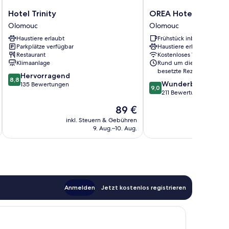
Hotel
OREA
Hotel Trinity
OREA Hotel Arigone
Trinity
Hotel
Olomouc
Olomouc
Olomouc
Arigone
Haustiere erlaubt
Frühstück inbegriffen
Olomouc
Parkplätze verfügbar
Haustiere erlaubt
Olomouc
Restaurant
Kostenloses WLAN
Klimaanlage
Rund um die Uhr
besetzte Rezeption
8.8
Hervorragend
8,8
9.0
Wunderbar
von
135 Bewertungen
9,0
von
211 Bewertungen
10,
10,
Hervorragend,
Der
89 €
Wunderbar,
135
Preis
211
inkl. Steuern & Gebühren
inkl. S
Bewertungen
beträgt
9. Aug.–10. Aug.
Bewertungen
89 €
Anmelden
Jetzt kostenlos registrieren