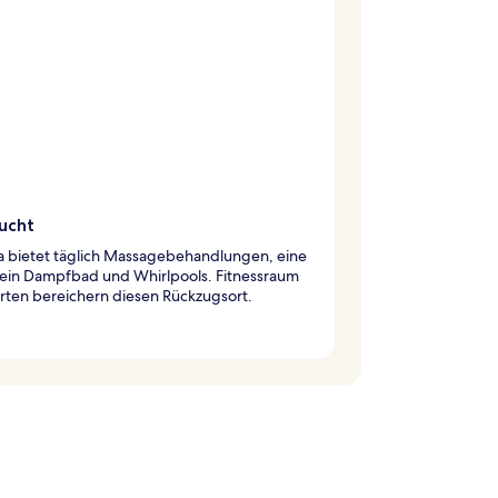
lucht
a bietet täglich Massagebehandlungen, eine
 ein Dampfbad und Whirlpools. Fitnessraum
rten bereichern diesen Rückzugsort.