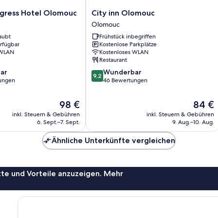
City
ngress Hotel Olomouc
City inn Olomouc
inn
Olomouc
Olomouc
aubt
Frühstück inbegriffen
Olomouc
erfügbar
Kostenlose Parkplätze
 WLAN
Kostenloses WLAN
Restaurant
9.2
ar
Wunderbar
9,2
von
ungen
46 Bewertungen
10,
Wunderbar,
Der
Der
98 €
84 €
46
Preis
Preis
inkl. Steuern & Gebühren
inkl. Steuern & Gebühren
Bewertungen
beträgt
beträgt
6. Sept.–7. Sept.
9. Aug.–10. Aug.
98 €
84 €
Ähnliche Unterkünfte vergleichen
te und Vorteile anzuzeigen. Mehr