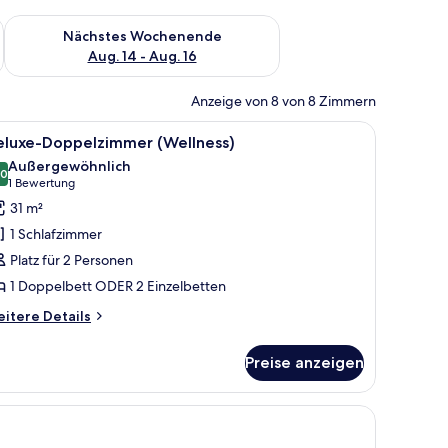
es Wochenende, Aug. 7 - Aug. 9.
Überprüfe die Verfügbarkeit für nächstes Wochenende, Aug. 1
Nächstes Wochenende
Aug. 14 - Aug. 16
Anzeige von 8 von 8 Zimmern
oßen Bett, einem Fernseher, einer Pflanze und einem Schreibtisch mit Stuhl
le
Ein modernes Hotelzimmer mit einem großen B
10
eluxe-Doppelzimmer (Wellness)
otos
Außergewöhnlich
ür
,0
10,0 von 10
(1
1 Bewertung
eluxe-
Bewertung)
31 m²
oppelzimmer
1 Schlafzimmer
Wellness)
Platz für 2 Personen
nzeigen
1 Doppelbett ODER 2 Einzelbetten
itere
itere Details
tails
r
Preise anzeigen
luxe-
ppelzimmer
ellness)
t, einem Fernseher und einem Schreibtisch mit Stuhl.