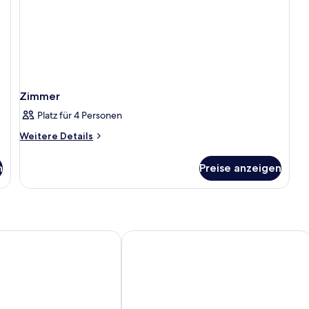
Zimmer
Platz für 4 Personen
Weitere
Weitere Details
Details
für
n
Preise anzeigen
Zimmer
ress Hotel Olomouc
City inn Olomouc