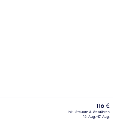
Lobby
Der
116 €
aktuelle
inkl. Steuern & Gebühren
Preis
16. Aug.–17. Aug.
Terrasse/Patio
beträgt
116 €.