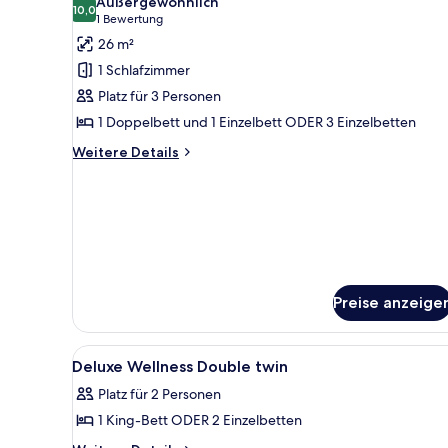
Außergewöhnlich
für
10,0
10,0 von 10
(1
1 Bewertung
Superior-
Bewertung)
26 m²
Zimmer
1 Schlafzimmer
(Extra
Platz für 3 Personen
Bed
1 Doppelbett und 1 Einzelbett ODER 3 Einzelbetten
2
adults
Weitere
Weitere Details
Details
+
für
1
Superior-
child)
Zimmer
anzeigen
(Extra
Bed
2
adults
Preise anzeige
+
1
child)
Alle
Hochwertige Bettwaren, Selec
12
Deluxe Wellness Double twin
Fotos
Platz für 2 Personen
für
1 King-Bett ODER 2 Einzelbetten
Deluxe
Wellness