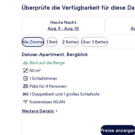
Überprüfe die Verfügbarkeit für diese D
Überprüfe die Verfügbarkeit für heute Nacht, Aug. 9
Überprüfe die
Heute Nacht
Aug. 9 - Aug. 10
Au
Verfügbare
Alle Zimmer
1 Bett
2 Betten
Über 3 Betten
Filter
Alle
Deluxe-Apartment, Bergblick 
für
19
Deluxe-Apartment, Bergblick
Fotos
Zimmer
Blick auf die Berge
für
50 m²
Deluxe-
Apartment,
1 Schlafzimmer
Bergblick
Platz für 4 Personen
anzeigen
1 Doppelbett und 1 großes Schlafsofa
Kostenloses WLAN
Weitere
Weitere Details
Details
für
Deluxe-
Preise anzeige
Apartment,