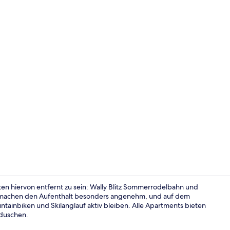
Deluxe-Apar
n hiervon entfernt zu sein: Wally Blitz Sommerrodelbahn und
 machen den Aufenthalt besonders angenehm, und auf dem
ainbiken und Skilanglauf aktiv bleiben. Alle Apartments bieten
Deluxe-Apar
nduschen.