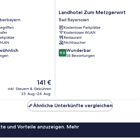
Landhotel
Landhotel Zum Metzgerwirt
Zum
Oberbayern
Bad Bayersoien
Metzgerwirt
egriffen
Kostenlose Parkplätze
Bad
nsfer
Kostenloses WLAN
Bayersoien
arkplätze
Restaurant
 WLAN
Nichtraucher
9.0
wöhnlich
Wunderbar
9,0
von
ungen
35 Bewertungen
10,
ich,
Wunderbar,
35
Bewertungen
Der
141 €
Preis
inkl. Steuern & Gebühren
beträgt
23. Aug.–24. Aug.
141 €
Ähnliche Unterkünfte vergleichen
te und Vorteile anzuzeigen. Mehr