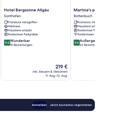
Hotel
Martina's
Hotel Bergsonne Allgäu
Martina's place
Bergsonne
place
Sonthofen
Rottenbuch
Allgäu
Rottenbuch
Frühstück inbegriffen
Frühstück inbegriffen
Sonthofen
Wellness
Haustiere erlaubt
Haustiere erlaubt
Kostenlose Parkplätze
Kostenlose Parkplätze
Kostenloses WLAN
9.2
9.6
Wunderbar
Außergewöhnlich
9,2
9,6
von
von
15 Bewertungen
22 Bewertungen
10,
10,
Wunderbar,
Außergewöhnlich,
15
22
Bewertungen
Bewertungen
Der
219 €
Preis
inkl. Steuern & Gebühren
inkl. S
beträgt
11. Aug.–12. Aug.
219 €
Anmelden
Jetzt kostenlos registrieren