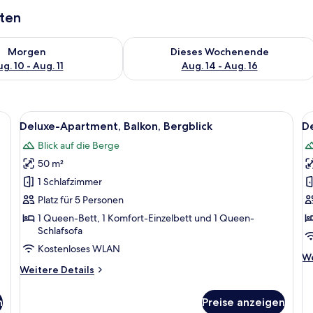
aten
 - Aug. 10.
 Verfügbarkeit für morgen, Aug. 10 - Aug. 11.
Überprüfe die Verfügbarkeit für dies
Morgen
Dieses Wochenende
g. 10 - Aug. 11
Aug. 14 - Aug. 16
| Hochwertige Bettwaren, Zimmersafe, kostenloses WLAN, Bettwäsche
Alle
Ein Hotelzimmer mit zwei Betten, ein
Al
17
Deluxe-Apartment, Balkon, Bergblick
D
Fotos
F
Blick auf die Berge
für
f
50 m²
Deluxe-
D
Apartment,
A
1 Schlafzimmer
Balkon,
M
Platz für 5 Personen
Bergblick
B
1 Queen-Bett, 1 Komfort-Einzelbett und 1 Queen-
anzeigen
B
Schlafsofa
a
Kostenloses WLAN
We
We
Weitere
De
Weitere Details
Details
fü
für
De
n
Preise anzeigen
Deluxe-
Ap