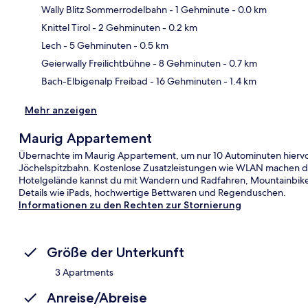
Wally Blitz Sommerrodelbahn
- 1 Gehminute
- 0.0 km
Knittel Tirol
- 2 Gehminuten
- 0.2 km
Kar
Lech
- 5 Gehminuten
- 0.5 km
Geierwally Freilichtbühne
- 8 Gehminuten
- 0.7 km
Bach-Elbigenalp Freibad
- 16 Gehminuten
- 1.4 km
Mehr anzeigen
Maurig Appartement
Übernachte im Maurig Appartement, um nur 10 Autominuten hiervon
Jöchelspitzbahn. Kostenlose Zusatzleistungen wie WLAN machen 
Hotelgelände kannst du mit Wandern und Radfahren, Mountainbiken u
Details wie iPads, hochwertige Bettwaren und Regenduschen.
Informationen zu den Rechten zur Stornierung
Größe der Unterkunft
3 Apartments
Anreise/Abreise