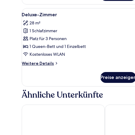
Bergblick
Alle
Ein modernes Hotelzimmer mit 
1
Deluxe-Zimmer
Fotos
28 m²
für
1 Schlafzimmer
Deluxe-
Zimmer
Platz für 3 Personen
anzeigen
1 Queen-Bett und 1 Einzelbett
Kostenloses WLAN
Weitere
Weitere Details
Details
für
Preise anzeige
Deluxe-
Zimmer
Ähnliche Unterkünfte
VAYA Lechtal
Pöltnerhof