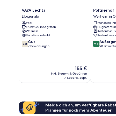
VAYA
Pöltnerhof
VAYA Lechtal
Pöltnerhof
Lechtal
Weilheim
Elbigenalp
Weilheim in 
Elbigenalp
in
Pool
Frühstück inb
Oberbayern
Frühstück inbegriffen
Flughafentra
Wellness
Kostenlose P
Haustiere erlaubt
Kostenloses
7.8
9.6
Gut
Außerge
7,8
9,6
von
von
7 Bewertungen
98 Bewert
10,
10,
Gut,
Außergewöhnl
7
98
Bewertungen
Bewertungen
Der
155 €
Preis
inkl. Steuern & Gebühren
beträgt
7. Sept.–8. Sept.
155 €
Melde dich an, um verfügbare Rabat
Prämien für noch mehr Abenteuer!