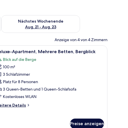
es Wochenende, Aug. 14 - Aug. 16.
Überprüfe die Verfügbarkeit für nächstes Wochenende, Aug. 2
Nächstes Wochenende
Aug. 21 - Aug. 23
Anzeige von 4 von 4 Zimmern
em Holzkopfstück, einem großen Fenster mit Vorhängen und einer Deckenleu
le
Ein modernes Schlafzimmer mit einem Holzko
27
eluxe-Apartment, Mehrere Betten, Bergblick
otos
Blick auf die Berge
ür
100 m²
eluxe-
partment,
3 Schlafzimmer
ehrere
Platz für 8 Personen
etten,
3 Queen-Betten und 1 Queen-Schlafsofa
ergblick
Kostenloses WLAN
nzeigen
itere
itere Details
tails
r
luxe-
Preise anzeigen
artment,