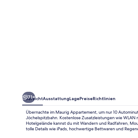
71+
Übersicht
Ausstattung
Lage
Preise
Richtlinien
Übernachte im Maurig Appartement, um nur 10 Autominute
Jöchelspitzbahn. Kostenlose Zusatzleistungen wie WLAN
Hotelgelände kannst du mit Wandern und Radfahren, Mount
tolle Details wie iPads, hochwertige Bettwaren und Rege