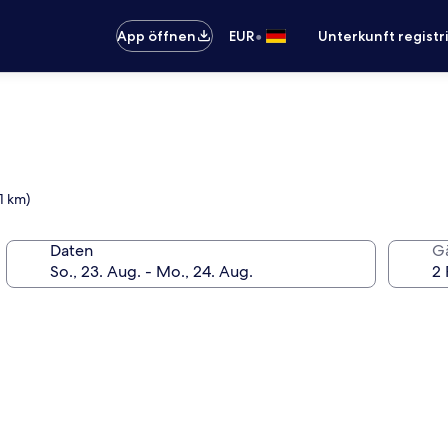
•
App öffnen
EUR
Unterkunft registr
1 km)
Daten
G