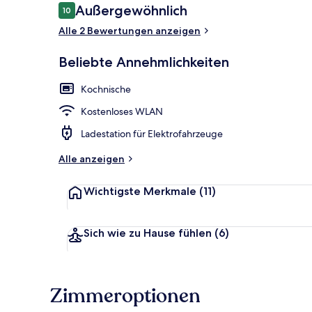
Bewertungen
Außergewöhnlich
10
10 von 10.
Alle 2 Bewertungen anzeigen
Fassade der 
Beliebte Annehmlichkeiten
Kochnische
Kostenloses WLAN
Ladestation für Elektrofahrzeuge
Alle anzeigen
Wichtigste Merkmale
(11)
Sich wie zu Hause fühlen
(6)
Zimmeroptionen