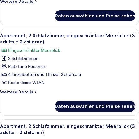
Weitere
Weitere Details
anzeigen
Details
für
Daten auswählen und Preise sehen
Apartment,
2 Schlafzimmer,
eingeschränkter
Alle
Ein Doppelbett mit grauem Kopfteil, 
5
Meerblick
Apartment, 2 Schlafzimmer, eingeschränkter Meerblick (3
Fotos
(3
adults + 2 children)
adults)
für
Eingeschränkter Meerblick
Apartment,
2 Schlafzimmer
2 Schlafzimmer,
Platz für 5 Personen
eingeschränkter
Meerblick
4 Einzelbetten und 1 Einzel-Schlafsofa
(3
Kostenloses WLAN
adults
Weitere
Weitere Details
+
Details
2
für
Daten auswählen und Preise sehen
Apartment,
children)
2 Schlafzimmer,
anzeigen
eingeschränkter
Alle
Ein Doppelbett mit grauem Kopfteil, 
5
Meerblick
Apartment, 2 Schlafzimmer, eingeschränkter Meerblick (3
Fotos
(3
adults + 3 children)
adults
für