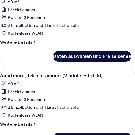
60 m²
+
für
2
1 Schlafzimmer
Apartment,
children)
1
Platz für 3 Personen
Schlafzimmer
2 Einzelbetten und 1 Einzel-Schlafsofa
(2
Kostenloses WLAN
adults)
Weitere
Weitere Details
anzeigen
Details
für
Daten auswählen und Preise sehen
Apartment,
1
Schlafzimmer
Alle
Verdunkelungsvorhänge, kostenlose 
10
(2
Apartment, 1 Schlafzimmer (2 adults + 1 child)
Fotos
adults)
60 m²
für
1 Schlafzimmer
Apartment,
1
Platz für 3 Personen
Schlafzimmer
2 Einzelbetten und 1 Einzel-Schlafsofa
(2
Kostenloses WLAN
adults
Weitere
Weitere Details
+
Details
1
für