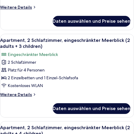
(1
Weitere
Weitere Details
adult
Details
+
für
Daten auswählen und Preise sehen
Apartment,
2
1
children)
Schlafzimmer,
Alle
Ein Doppelbett mit grauem Kopfteil, 
anzeigen
5
eingeschränkter
Apartment, 2 Schlafzimmer, eingeschränkter Meerblick (2
Fotos
Meerblick
adults + 3 children)
(1
für
Eingeschränkter Meerblick
adult
Apartment,
+
2 Schlafzimmer
2 Schlafzimmer,
2
Platz für 4 Personen
eingeschränkter
children)
Meerblick
2 Einzelbetten und 1 Einzel-Schlafsofa
(2
Kostenloses WLAN
adults
Weitere
Weitere Details
+
Details
3
für
Daten auswählen und Preise sehen
Apartment,
children)
2 Schlafzimmer,
anzeigen
eingeschränkter
Alle
Ein Doppelbett mit grauem Kopfteil, 
5
Meerblick
Apartment, 2 Schlafzimmer, eingeschränkter Meerblick (2
Fotos
(2
adults + 4 children)