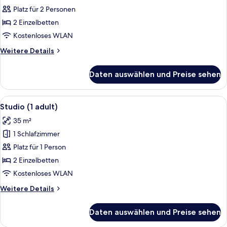
1
(2
Platz für 2 Personen
children)
adults)
2 Einzelbetten
anzeigen
Kostenloses WLAN
Weitere
Weitere Details
Details
für
Daten auswählen und Preise sehen
Studio
(2
adults)
Alle
Ein Hotelzimmer mit einem Bett, eine
5
Studio (1 adult)
Fotos
35 m²
für
1 Schlafzimmer
Studio
(1
Platz für 1 Person
adult)
2 Einzelbetten
anzeigen
Kostenloses WLAN
Weitere
Weitere Details
Details
für
Daten auswählen und Preise sehen
Studio
(1