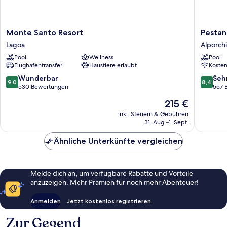
Monte
Pestana
Monte Santo Resort
Pestan
Santo
Viking
Lagoa
Alporch
Resort
Beach
Pool
Wellness
Pool
Lagoa
&
Flughafentransfer
Haustiere erlaubt
Koste
Spa
Resort
9.0
8.4
Wunderbar
Seh
9,0
8,4
Alporch
von
von
530 Bewertungen
557 
10,
10,
Der
215 €
Wunderbar,
Sehr
Preis
530
gut,
inkl. Steuern & Gebühren
beträgt
31. Aug.–1. Sept.
Bewertungen
557
215 €
Bewert
Ähnliche Unterkünfte vergleichen
Melde dich an, um verfügbare Rabatte und Vorteile
anzuzeigen. Mehr Prämien für noch mehr Abenteuer!
Anmelden
Jetzt kostenlos registrieren
Zur Gegend