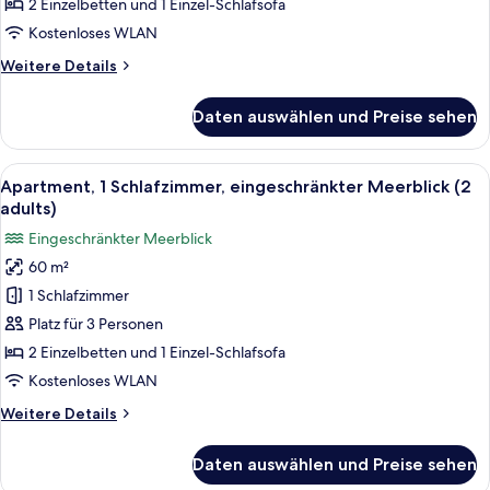
Schlafzimmer
2 Einzelbetten und 1 Einzel-Schlafsofa
(4
Kostenloses WLAN
adults)
Weitere
Weitere Details
anzeigen
Details
für
Daten auswählen und Preise sehen
Apartment,
1
Schlafzimmer
Alle
Verdunkelungsvorhänge, kostenlose 
13
(4
Apartment, 1 Schlafzimmer, eingeschränkter Meerblick (2
Fotos
adults)
adults)
für
Eingeschränkter Meerblick
Apartment,
60 m²
1
1 Schlafzimmer
Schlafzimmer,
eingeschränkter
Platz für 3 Personen
Meerblick
2 Einzelbetten und 1 Einzel-Schlafsofa
(2
Kostenloses WLAN
adults)
Weitere
Weitere Details
anzeigen
Details
für
Daten auswählen und Preise sehen
Apartment,