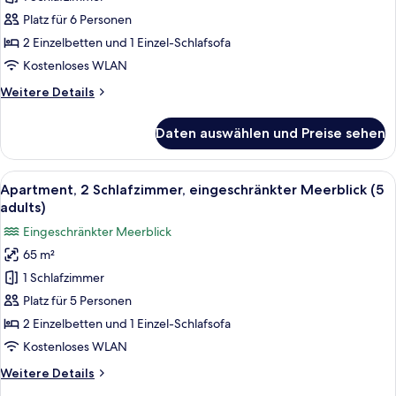
eingeschränkter
Meerblick
Platz für 6 Personen
(4
2 Einzelbetten und 1 Einzel-Schlafsofa
adults
Kostenloses WLAN
+
Weitere
Weitere Details
2
Details
children)
für
Daten auswählen und Preise sehen
Apartment,
anzeigen
2 Schlafzimmer,
eingeschränkter
Alle
Verdunkelungsvorhänge, kostenlose 
13
Meerblick
Apartment, 2 Schlafzimmer, eingeschränkter Meerblick (5
Fotos
(4
adults)
adults
für
Eingeschränkter Meerblick
+
Apartment,
2
65 m²
2 Schlafzimmer,
children)
1 Schlafzimmer
eingeschränkter
Meerblick
Platz für 5 Personen
(5
2 Einzelbetten und 1 Einzel-Schlafsofa
adults)
Kostenloses WLAN
anzeigen
Weitere
Weitere Details
Details