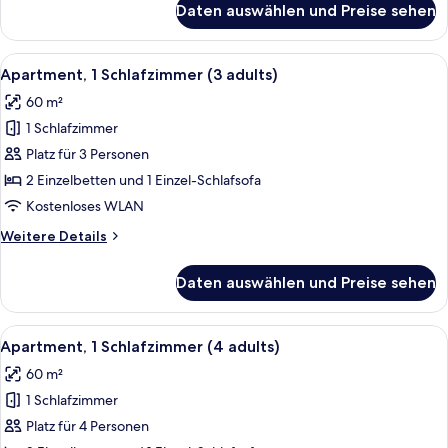
Daten auswählen und Preise sehen
Apartment,
child)
1
anzeigen
Schlafzimmer
Alle
Ein Doppelbett mit grauem Kopfteil, 
11
(2
Apartment, 1 Schlafzimmer (3 adults)
Fotos
adults
60 m²
+
für
1
1 Schlafzimmer
Apartment,
child)
1
Platz für 3 Personen
Schlafzimmer
2 Einzelbetten und 1 Einzel-Schlafsofa
(3
Kostenloses WLAN
adults)
Weitere
Weitere Details
anzeigen
Details
für
Daten auswählen und Preise sehen
Apartment,
1
Schlafzimmer
Alle
Ein Doppelbett mit grauem Kopfteil, 
9
(3
Apartment, 1 Schlafzimmer (4 adults)
Fotos
adults)
60 m²
für
1 Schlafzimmer
Apartment,
1
Platz für 4 Personen