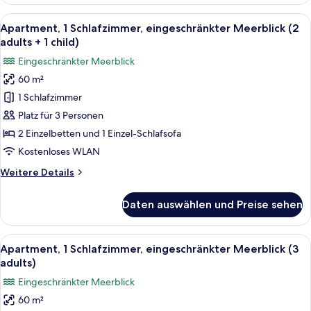
1
Schlafzimmer,
Alle
Ein modernes Zimmer mit einem Bett, 
17
eingeschränkter
Apartment, 1 Schlafzimmer, eingeschränkter Meerblick (2
Fotos
Meerblick
adults + 1 child)
(2
für
Eingeschränkter Meerblick
adults)
Apartment,
60 m²
1
1 Schlafzimmer
Schlafzimmer,
eingeschränkter
Platz für 3 Personen
Meerblick
2 Einzelbetten und 1 Einzel-Schlafsofa
(2
Kostenloses WLAN
adults
Weitere
Weitere Details
+
Details
1
für
Daten auswählen und Preise sehen
Apartment,
child)
1
anzeigen
Schlafzimmer,
Alle
Ein Doppelbett mit grauem Kopfteil, 
12
eingeschränkter
Apartment, 1 Schlafzimmer, eingeschränkter Meerblick (3
Fotos
Meerblick
adults)
(2
für
Eingeschränkter Meerblick
adults
Apartment,
+
60 m²
1
1