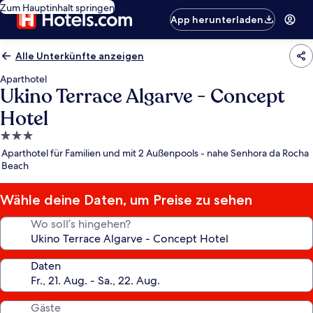
Zum Hauptinhalt springen
App herunterladen
Alle Unterkünfte anzeigen
Aparthotel
Ukino Terrace Algarve - Concept
Hotel
3.0-
Sterne-
Aparthotel für Familien und mit 2 Außenpools - nahe Senhora da Rocha
Unterkunft
Beach
Wähle deine Daten, um Preise zu sehen
Wo soll’s hingehen?
Daten
Gäste