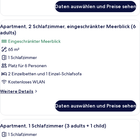
für
Daten auswählen und Preise sehen
Apartment,
2 Schlafzimmer,
eingeschränkter
Alle
Ein Doppelbett mit grauem Kopfteil, 
11
Meerblick
Apartment, 2 Schlafzimmer, eingeschränkter Meerblick (6
Fotos
(5
adults)
adults)
für
Eingeschränkter Meerblick
Apartment,
65 m²
2 Schlafzimmer,
1 Schlafzimmer
eingeschränkter
Meerblick
Platz für 6 Personen
(6
2 Einzelbetten und 1 Einzel-Schlafsofa
adults)
Kostenloses WLAN
anzeigen
Weitere
Weitere Details
Details
für
Daten auswählen und Preise sehen
Apartment,
2 Schlafzimmer,
eingeschränkter
Alle
Ein Hotelzimmer mit einem großen Bett
5
Meerblick
Apartment, 1 Schlafzimmer (3 adults + 1 child)
Fotos
(6
1 Schlafzimmer
adults)
für