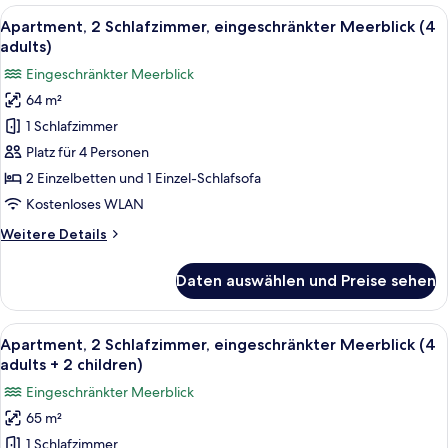
eingeschränkter
Alle
Ein Doppelbett mit grauem Kopfteil, 
12
Meerblick
Apartment, 2 Schlafzimmer, eingeschränkter Meerblick (4
Fotos
(3
adults)
adults
für
Eingeschränkter Meerblick
+
Apartment,
1
64 m²
2 Schlafzimmer,
child)
1 Schlafzimmer
eingeschränkter
Meerblick
Platz für 4 Personen
(4
2 Einzelbetten und 1 Einzel-Schlafsofa
adults)
Kostenloses WLAN
anzeigen
Weitere
Weitere Details
Details
für
Daten auswählen und Preise sehen
Apartment,
2 Schlafzimmer,
eingeschränkter
Alle
Verdunkelungsvorhänge, kostenlose 
13
Meerblick
Apartment, 2 Schlafzimmer, eingeschränkter Meerblick (4
Fotos
(4
adults + 2 children)
adults)
für
Eingeschränkter Meerblick
Apartment,
65 m²
2 Schlafzimmer,
1 Schlafzimmer