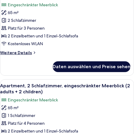
(4
für
Eingeschränkter Meerblick
adults)
Apartment,
65 m²
2 Schlafzimmer,
2 Schlafzimmer
eingeschränkter
Meerblick
Platz für 3 Personen
(2
2 Einzelbetten und 1 Einzel-Schlafsofa
adults
Kostenloses WLAN
+
Weitere
Weitere Details
1
Details
child)
für
Daten auswählen und Preise sehen
Apartment,
anzeigen
2 Schlafzimmer,
eingeschränkter
Alle
Ein Doppelbett mit grauem Kopfteil, 
12
Meerblick
Apartment, 2 Schlafzimmer, eingeschränkter Meerblick (2
Fotos
(2
adults + 2 children)
adults
für
Eingeschränkter Meerblick
+
Apartment,
1
65 m²
2 Schlafzimmer,
child)
1 Schlafzimmer
eingeschränkter
Meerblick
Platz für 4 Personen
(2
2 Einzelbetten und 1 Einzel-Schlafsofa