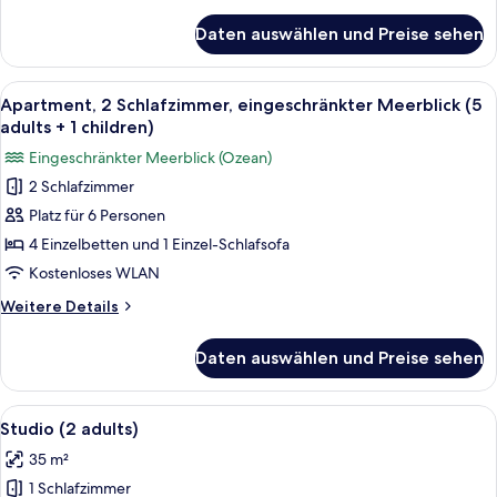
Details
1
für
Daten auswählen und Preise sehen
Apartment,
children)
2 Schlafzimmer,
anzeigen
eingeschränkter
Alle
Ein Doppelbett mit grauem Kopfteil, 
6
Meerblick
Apartment, 2 Schlafzimmer, eingeschränkter Meerblick (5
Fotos
(4
adults + 1 children)
adults
für
Eingeschränkter Meerblick (Ozean)
+
Apartment,
1
2 Schlafzimmer
2 Schlafzimmer,
children)
Platz für 6 Personen
eingeschränkter
Meerblick
4 Einzelbetten und 1 Einzel-Schlafsofa
(5
Kostenloses WLAN
adults
Weitere
Weitere Details
+
Details
1
für
Daten auswählen und Preise sehen
Apartment,
children)
2 Schlafzimmer,
anzeigen
eingeschränkter
Alle
Ein Hotelzimmer mit einem Bett, eine
5
Meerblick
Studio (2 adults)
Fotos
(5
35 m²
adults
für
+
1 Schlafzimmer
Studio