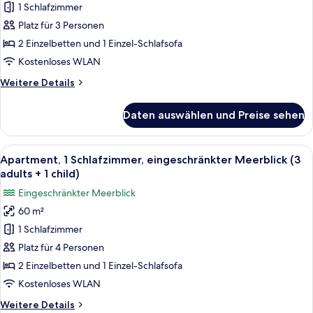
1 Schlafzimmer
Schlafzimmer,
child)
eingeschränkter
Platz für 3 Personen
Meerblick
2 Einzelbetten und 1 Einzel-Schlafsofa
(3
Kostenloses WLAN
adults)
Weitere
Weitere Details
anzeigen
Details
für
Daten auswählen und Preise sehen
Apartment,
1
Schlafzimmer,
Alle
Verdunkelungsvorhänge, kostenlose 
16
eingeschränkter
Apartment, 1 Schlafzimmer, eingeschränkter Meerblick (3
Fotos
Meerblick
adults + 1 child)
(3
für
Eingeschränkter Meerblick
adults)
Apartment,
60 m²
1
1 Schlafzimmer
Schlafzimmer,
eingeschränkter
Platz für 4 Personen
Meerblick
2 Einzelbetten und 1 Einzel-Schlafsofa
(3
Kostenloses WLAN
adults
Weitere
Weitere Details
+