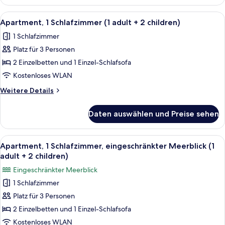
1
children)
Schlafzimmer,
Alle
Ein Doppelbett mit grauem Kopfteil, 
anzeigen
4
eingeschränkter
Apartment, 1 Schlafzimmer (1 adult + 2 children)
Fotos
Meerblick
1 Schlafzimmer
(2
für
adults
Platz für 3 Personen
Apartment,
+
1
2 Einzelbetten und 1 Einzel-Schlafsofa
2
Schlafzimmer
children)
Kostenloses WLAN
(1
Weitere
Weitere Details
adult
Details
+
für
Daten auswählen und Preise sehen
Apartment,
2
1
children)
Schlafzimmer
Alle
Ein Doppelbett mit grauem Kopfteil, 
anzeigen
6
(1
Apartment, 1 Schlafzimmer, eingeschränkter Meerblick (1
Fotos
adult
adult + 2 children)
+
für
Eingeschränkter Meerblick
2
Apartment,
children)
1 Schlafzimmer
1
Platz für 3 Personen
Schlafzimmer,
eingeschränkter
2 Einzelbetten und 1 Einzel-Schlafsofa
Meerblick
Kostenloses WLAN