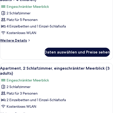
adults
für
Eingeschränkter Meerblick
+
Apartment,
3
2 Schlafzimmer
2 Schlafzimmer,
children)
Platz für 5 Personen
eingeschränkter
Meerblick
4 Einzelbetten und 1 Einzel-Schlafsofa
(2
Kostenloses WLAN
adults
Weitere
Weitere Details
+
Details
4
für
Daten auswählen und Preise sehen
Apartment,
children)
2 Schlafzimmer,
anzeigen
eingeschränkter
Alle
Ein Schlafzimmer mit Bett, Nachttisch,
6
Meerblick
Apartment, 2 Schlafzimmer, eingeschränkter Meerblick (3
Fotos
(2
adults)
adults
für
Eingeschränkter Meerblick
+
Apartment,
4
2 Schlafzimmer
2 Schlafzimmer,
children)
Platz für 3 Personen
eingeschränkter
Meerblick
2 Einzelbetten und 1 Einzel-Schlafsofa
(3
Kostenloses WLAN
adults)