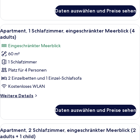
Details
1
für
Daten auswählen und Preise sehen
Apartment,
child)
1
anzeigen
Schlafzimmer,
Alle
Verdunkelungsvorhänge, kostenlose 
13
eingeschränkter
Apartment, 1 Schlafzimmer, eingeschränkter Meerblick (4
Fotos
Meerblick
adults)
(3
für
Eingeschränkter Meerblick
adults
Apartment,
+
60 m²
1
1
1 Schlafzimmer
Schlafzimmer,
child)
eingeschränkter
Platz für 4 Personen
Meerblick
2 Einzelbetten und 1 Einzel-Schlafsofa
(4
Kostenloses WLAN
adults)
Weitere
Weitere Details
anzeigen
Details
für
Daten auswählen und Preise sehen
Apartment,
1
Schlafzimmer,
Alle
Ein Doppelbett mit grauem Kopfteil, 
13
eingeschränkter
Apartment, 2 Schlafzimmer, eingeschränkter Meerblick (2
Fotos
Meerblick
adults + 1 child)