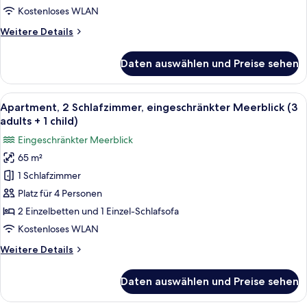
adults
Kostenloses WLAN
+
Weitere
Weitere Details
2
Details
children)
für
Daten auswählen und Preise sehen
Apartment,
anzeigen
2 Schlafzimmer,
eingeschränkter
Alle
Ein Doppelbett mit grauem Kopfteil, 
14
Meerblick
Apartment, 2 Schlafzimmer, eingeschränkter Meerblick (3
Fotos
(2
adults + 1 child)
adults
für
Eingeschränkter Meerblick
+
Apartment,
2
65 m²
2 Schlafzimmer,
children)
1 Schlafzimmer
eingeschränkter
Meerblick
Platz für 4 Personen
(3
2 Einzelbetten und 1 Einzel-Schlafsofa
adults
Kostenloses WLAN
+
Weitere
Weitere Details
1
Details
child)
für
Daten auswählen und Preise sehen
Apartment,
anzeigen
2 Schlafzimmer,