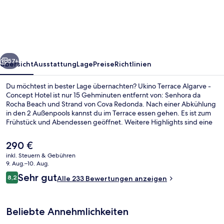
Algarve
-
Concept
Hotel
rück
Weiter
57+
Übersicht
Ausstattung
Lage
Preise
Richtlinien
Du möchtest in bester Lage übernachten? Ukino Terrace Algarve -
Concept Hotel ist nur 15 Gehminuten entfernt von: Senhora da
Rocha Beach und Strand von Cova Redonda. Nach einer Abkühlung
in den 2 Außenpools kannst du im Terrace essen gehen. Es ist zum
Frühstück und Abendessen geöffnet. Weitere Highlights sind eine
Poolbar und ein Außenpool (je nach Saison geöffnet) und die
Apartments bieten tolle Annehmlichkeiten wie
Der
290 €
Komfortbadewannen und Kochnischen.
aktuelle
inkl. Steuern & Gebühren
Preis
9. Aug.–10. Aug.
Ansicht von oben
beträgt
Bewertungen
Sehr gut
8,2
Alle 233 Bewertungen anzeigen
290 €.
8,2 von 10.
Beliebte Annehmlichkeiten