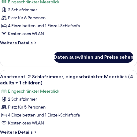
Eingeschränkter Meerblick
+
Apartment,
2
2 Schlafzimmer
2 Schlafzimmer,
children)
Platz für 6 Personen
eingeschränkter
Meerblick
4 Einzelbetten und 1 Einzel-Schlafsofa
(3
Kostenloses WLAN
adults
Weitere
Weitere Details
+
Details
3
für
Daten auswählen und Preise sehen
Apartment,
children)
2 Schlafzimmer,
anzeigen
eingeschränkter
Alle
Ein Doppelbett mit grauem Kopfteil, 
5
Meerblick
Apartment, 2 Schlafzimmer, eingeschränkter Meerblick (4
Fotos
(3
adults + 1 children)
adults
für
Eingeschränkter Meerblick
+
Apartment,
3
2 Schlafzimmer
2 Schlafzimmer,
children)
Platz für 5 Personen
eingeschränkter
Meerblick
4 Einzelbetten und 1 Einzel-Schlafsofa
(4
Kostenloses WLAN
adults
Weitere
Weitere Details
+