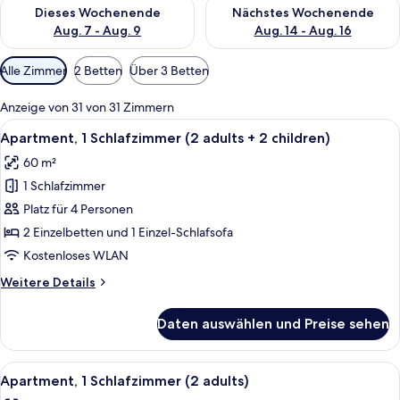
Überprüfe die Verfügbarkeit für dieses Wochenende, Aug. 7 - 
Überprüfe die Verfügbarkeit f
Dieses Wochenende
Nächstes Wochenende
Aug. 7 - Aug. 9
Aug. 14 - Aug. 16
Verfügbare
Alle Zimmer
2 Betten
Über 3 Betten
Filter
für
Anzeige von 31 von 31 Zimmern
Zimmer
Alle
Verdunkelungsvorhänge, kostenlose 
10
Apartment, 1 Schlafzimmer (2 adults + 2 children)
Fotos
60 m²
für
1 Schlafzimmer
Apartment,
1
Platz für 4 Personen
Schlafzimmer
2 Einzelbetten und 1 Einzel-Schlafsofa
(2
Kostenloses WLAN
adults
Weitere
Weitere Details
+
Details
2
für
Daten auswählen und Preise sehen
Apartment,
children)
1
anzeigen
Schlafzimmer
Alle
Verdunkelungsvorhänge, kostenlose 
12
(2
Apartment, 1 Schlafzimmer (2 adults)
Fotos
adults