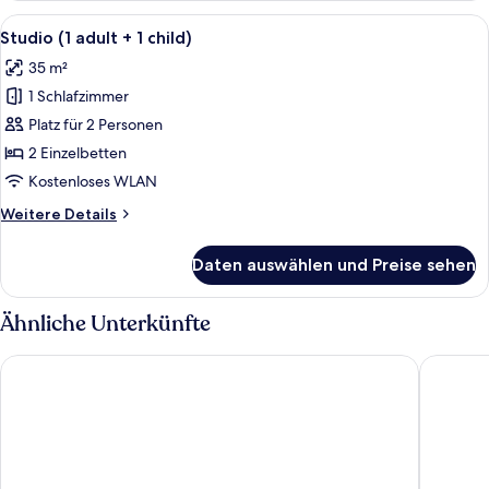
adult)
Alle
Ein Hotelzimmer mit einem Bett, eine
5
Studio (1 adult + 1 child)
Fotos
35 m²
für
1 Schlafzimmer
Studio
(1
Platz für 2 Personen
adult
2 Einzelbetten
+
Kostenloses WLAN
1
Weitere
Weitere Details
child)
Details
anzeigen
für
Daten auswählen und Preise sehen
Studio
(1
adult
Ähnliche Unterkünfte
+
1
Monte Santo Resort
Pestana 
child)