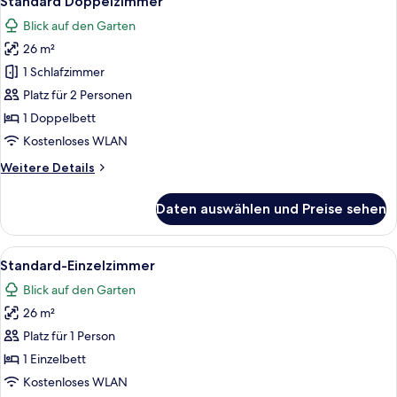
Standard Doppelzimmer
Fotos
Blick auf den Garten
für
26 m²
Standard
Doppelzimmer
1 Schlafzimmer
anzeigen
Platz für 2 Personen
1 Doppelbett
Kostenloses WLAN
Weitere
Weitere Details
Details
für
Daten auswählen und Preise sehen
Standard
Doppelzimmer
Alle
Ein Hotelzimmer mit einem Bett, zwei
11
Standard-Einzelzimmer
Fotos
Blick auf den Garten
für
26 m²
Standard-
Einzelzimmer
Platz für 1 Person
anzeigen
1 Einzelbett
Kostenloses WLAN