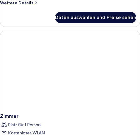
Weitere
Weitere Details
Details
für
Daten auswählen und Preise sehen
Zimmer
Zimmer
Platz für 1 Person
Kostenloses WLAN