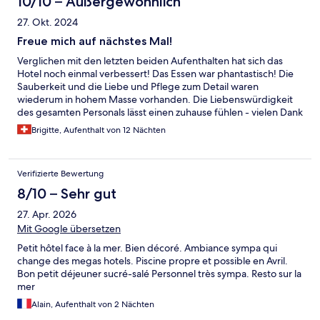
10/10 – Außergewöhnlich
27. Okt. 2024
Freue mich auf nächstes Mal!
Verglichen mit den letzten beiden Aufenthalten hat sich das
Hotel noch einmal verbessert! Das Essen war phantastisch! Die
Sauberkeit und die Liebe und Pflege zum Detail waren
wiederum in hohem Masse vorhanden. Die Liebenswürdigkeit
des gesamten Personals lässt einen zuhause fühlen - vielen Dank
an alle!
Brigitte, Aufenthalt von 12 Nächten
Verifizierte Bewertung
8/10 – Sehr gut
27. Apr. 2026
Mit Google übersetzen
Petit hôtel face à la mer. Bien décoré. Ambiance sympa qui
change des megas hotels. Piscine propre et possible en Avril.
Bon petit déjeuner sucré-salé Personnel très sympa. Resto sur la
mer
Alain, Aufenthalt von 2 Nächten