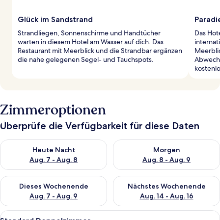
Glück im Sandstrand
Paradi
Strandliegen, Sonnenschirme und Handtücher
Das Hote
warten in diesem Hotel am Wasser auf dich. Das
internat
Restaurant mit Meerblick und die Strandbar ergänzen
Meerblic
die nahe gelegenen Segel- und Tauchspots.
Abwechs
kostenl
Zimmeroptionen
Überprüfe die Verfügbarkeit für diese Daten
Überprüfe die Verfügbarkeit für heute Nacht, Aug. 7 - Aug. 8.
Überprüfe die Verfügbarkeit f
Heute Nacht
Morgen
Aug. 7 - Aug. 8
Aug. 8 - Aug. 9
Überprüfe die Verfügbarkeit für dieses Wochenende, Aug. 7 - 
Überprüfe die Verfügbarkeit f
Dieses Wochenende
Nächstes Wochenende
Aug. 7 - Aug. 9
Aug. 14 - Aug. 16
Alle
Ein Hotelzimmer mit Bett, Fernseher,
23