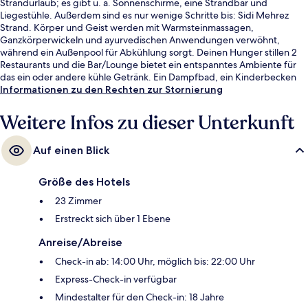
Strandurlaub; es gibt u. a. Sonnenschirme, eine Strandbar und
Liegestühle. Außerdem sind es nur wenige Schritte bis: Sidi Mehrez
Strand. Körper und Geist werden mit Warmsteinmassagen,
Ganzkörperwickeln und ayurvedischen Anwendungen verwöhnt,
während ein Außenpool für Abkühlung sorgt. Deinen Hunger stillen 2
Restaurants und die Bar/Lounge bietet ein entspanntes Ambiente für
das ein oder andere kühle Getränk. Ein Dampfbad, ein Kinderbecken
und eine Terrasse gehören ebenfalls zum Angebot. Andere Reisende
Informationen zu den Rechten zur Stornierung
mögen den allgemeinen Zustand der Unterkunft.
Weitere Infos zu dieser Unterkunft
Auf einen Blick
Größe des Hotels
23 Zimmer
Erstreckt sich über 1 Ebene
Anreise/Abreise
Check-in ab: 14:00 Uhr, möglich bis: 22:00 Uhr
Express-Check-in verfügbar
Mindestalter für den Check-in: 18 Jahre