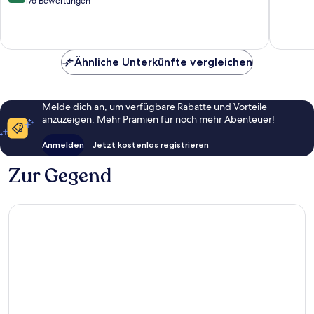
von
176 Bewertungen
Only
Hervorr
10,
Mezraia
22
Hervorragend,
Bewert
176
Bewertungen
Ähnliche Unterkünfte vergleichen
Melde dich an, um verfügbare Rabatte und Vorteile
anzuzeigen. Mehr Prämien für noch mehr Abenteuer!
Anmelden
Jetzt kostenlos registrieren
Zur Gegend