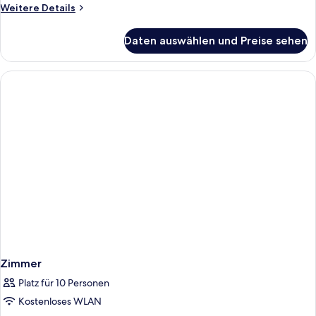
Weitere
Weitere Details
Details
für
Daten auswählen und Preise sehen
Zimmer
Zimmer
Platz für 10 Personen
Kostenloses WLAN