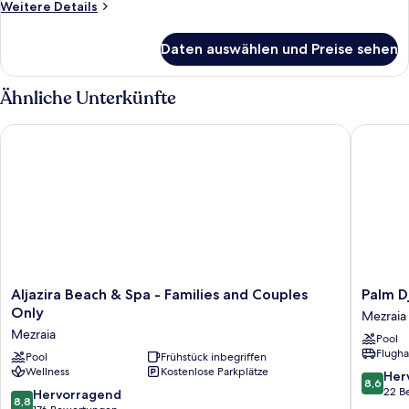
Weitere
Weitere Details
Details
für
Daten auswählen und Preise sehen
Zimmer
Ähnliche Unterkünfte
Aljazira Beach & Spa - Families and Couples Only
Palm Dje
Aljazira
Palm
Aljazira Beach & Spa - Families and Couples
Palm D
Beach
Djerba
Only
Mezraia
&
Suites
Mezraia
Pool
Spa
Mezraia
Flugha
-
Pool
Frühstück inbegriffen
Wellness
Kostenlose Parkplätze
Families
8.6
Her
8,6
and
von
22 B
8.8
Hervorragend
8,8
Couples
10,