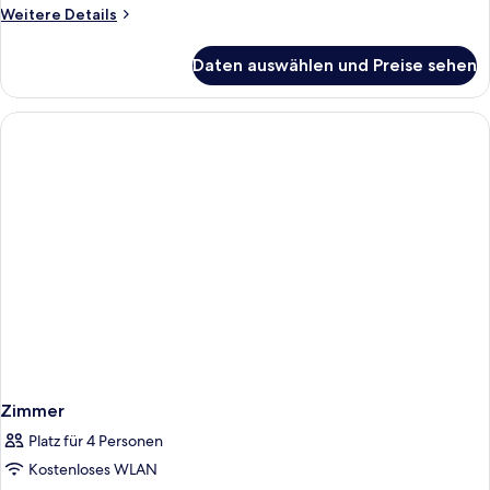
Weitere
Weitere Details
Details
für
Daten auswählen und Preise sehen
Standard-
Einzelzimmer
Zimmer
Platz für 4 Personen
Kostenloses WLAN