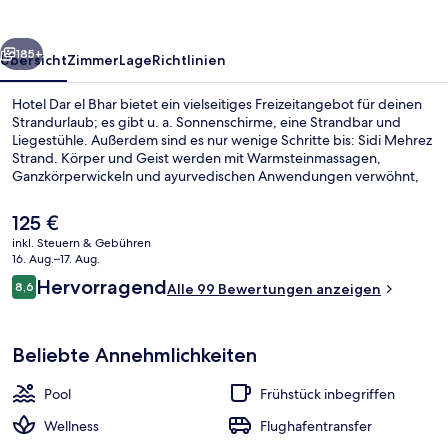
rück
Weiter
185+
Übersicht
Zimmer
Lage
Richtlinien
Hotel Dar el Bhar bietet ein vielseitiges Freizeitangebot für deinen
Strandurlaub; es gibt u. a. Sonnenschirme, eine Strandbar und
Liegestühle. Außerdem sind es nur wenige Schritte bis: Sidi Mehrez
Strand. Körper und Geist werden mit Warmsteinmassagen,
Ganzkörperwickeln und ayurvedischen Anwendungen verwöhnt,
während ein Außenpool für Abkühlung sorgt. Deinen Hunger stillen
2 Restaurants und die Bar/Lounge bietet ein entspanntes Ambiente
Der
125 €
für das ein oder andere kühle Getränk. Ein Dampfbad, ein
aktuelle
inkl. Steuern & Gebühren
Kinderbecken und eine Terrasse gehören ebenfalls zum Angebot.
Preis
16. Aug.–17. Aug.
Andere Reisende mögen den allgemeinen Zustand der Unterkunft.
Außenpool, geöffnet von 08:00 Uhr b
beträgt
Bewertungen
Hervorragend
8,6
Alle 99 Bewertungen anzeigen
125 €.
8,6 von 10.
Beliebte Annehmlichkeiten
Pool
Frühstück inbegriffen
Wellness
Flughafentransfer