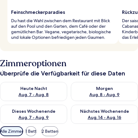
Feinschmeckerparadies
Rückzu
Du hast die Wahl zwischen dem Restaurant mit Blick
Der sai
auf den Pool und den Garten, dem Café oder der
Cabanas
gemütlichen Bar. Vegane, vegetarische, biologische
Kinderb
und lokale Optionen befriedigen jeden Gaumen.
das Erle
Zimmeroptionen
Überprüfe die Verfügbarkeit für diese Daten
Überprüfe die Verfügbarkeit für heute Nacht, Aug. 7 - Aug. 8.
Überprüfe die Verfügbarkeit f
Heute Nacht
Morgen
Aug. 7 - Aug. 8
Aug. 8 - Aug. 9
Überprüfe die Verfügbarkeit für dieses Wochenende, Aug. 7 - 
Überprüfe die Verfügbarkeit f
Dieses Wochenende
Nächstes Wochenende
Aug. 7 - Aug. 9
Aug. 14 - Aug. 16
Verfügbare
Alle Zimmer
1 Bett
2 Betten
Filter