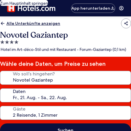
Zum Hauptinhalt springen
App herunterladen
Alle Unterkünfte anzeigen
Novotel Gaziantep
4.0-
Sterne-
Hotel im Art-déco-Stil und mit Restaurant - Forum-Gaziantep (0,1 km)
Unterkunft
Wähle deine Daten, um Preise zu sehen
Wo soll’s hingehen?
Daten
Gäste
Suchen