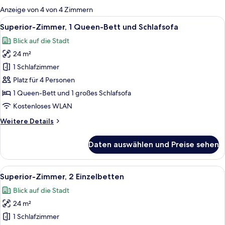
für
Anzeige von 4 von 4 Zimmern
Zimmer
Alle
Ein Hotelzimmer mit einem großen Bett
8
Superior-Zimmer, 1 Queen-Bett und Schlafsofa
Fotos
Blick auf die Stadt
für
24 m²
Superior-
Zimmer,
1 Schlafzimmer
1 Queen-
Platz für 4 Personen
Bett
1 Queen-Bett und 1 großes Schlafsofa
und
Kostenloses WLAN
Schlafsofa
Weitere
Weitere Details
anzeigen
Details
für
Daten auswählen und Preise sehen
Superior-
Zimmer,
1 Queen-
Alle
Ein Hotelzimmer mit zwei Betten, ein
7
Bett
Superior-Zimmer, 2 Einzelbetten
Fotos
und
Blick auf die Stadt
Schlafsofa
für
24 m²
Superior-
Zimmer,
1 Schlafzimmer