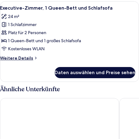
1 Queen-
Alle
Ein Hotelzimmer mit einem großen Bett
9
Bett
Executive-Zimmer, 1 Queen-Bett und Schlafsofa
Fotos
und
24 m²
Schlafsofa
für
1 Schlafzimmer
Executive-
Zimmer,
Platz für 2 Personen
1 Queen-
1 Queen-Bett und 1 großes Schlafsofa
Bett
Kostenloses WLAN
und
Weitere
Weitere Details
Schlafsofa
Details
anzeigen
für
Daten auswählen und Preise sehen
Executive-
Zimmer,
1 Queen-
Ähnliche Unterkünfte
Bett
und
Hampton by Hilton Gaziantep
ibis Gaz
Schlafsofa