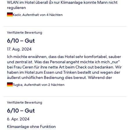
WLAN im Hotel überall 👍 nur Klimaanlage konnte Mann nicht
regulieren
Kadir, Aufenthalt von 4 Nächten
Verifizierte Bewertung
6/10 – Gut
17. Aug. 2024
Ich möchte erwähnen, dass das Hotel sehr komfortabel, sauber
und zentral ist. Was das Personal angeht möchte ich mich „nur“
bei Frau Ceren für ihre nette Art beim Check out bedanken. Wir
haben im Hotel zum Essen und Trinken bestellt und wegen der
äußerst unhöflichen Bedienung dies bereut. Während der
Bedienung wurden wir weder begrüßt noch wurde mit uns ein
Tugba, Aufenthalt von 2 Nächten
Wort gewechselt. Selten hatte ich das Gefühl nicht willkommen
zu sein. Bitte bringt euren Angestellten das Grüßen bei.
Verifizierte Bewertung
6/10 – Gut
6. Apr. 2024
Klimaanlage ohne Funktion