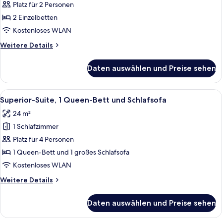
2 Einzelbetten
Platz für 2 Personen
anzeigen
2 Einzelbetten
Kostenloses WLAN
Weitere
Weitere Details
Details
für
Daten auswählen und Preise sehen
Superior-
Zimmer,
2 Einzelbetten
Alle
Ein Hotelzimmer mit einem großen Bett
6
Superior-Suite, 1 Queen-Bett und Schlafsofa
Fotos
24 m²
für
1 Schlafzimmer
Superior-
Suite,
Platz für 4 Personen
1 Queen-
1 Queen-Bett und 1 großes Schlafsofa
Bett
Kostenloses WLAN
und
Weitere
Weitere Details
Schlafsofa
Details
anzeigen
für
Daten auswählen und Preise sehen
Superior-
Suite,