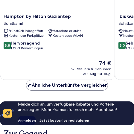
Hampton
ibis
Hampton by Hilton Gaziantep
ibis G
by
Gaziant
Sehitkamil
Sehitkam
Hilton
Sehitkam
Frühstück inbegriffen
Haustiere erlaubt
Hausti
Gaziantep
Kostenlose Parkplätze
Kostenloses WLAN
Koste
Sehitkamil
8.8
8.0
Hervorragend
Seh
8,8
8,0
von
von
1.000 Bewertungen
1.01
10,
10,
Hervorragend,
Sehr
Der
74 €
1.000
gut,
Preis
inkl. Steuern & Gebühren
Bewertungen
1.010
beträgt
30. Aug.–31. Aug.
Bewert
74 €
Ähnliche Unterkünfte vergleichen
Melde dich an, um verfügbare Rabatte und Vorteile
anzuzeigen. Mehr Prämien für noch mehr Abenteuer!
Anmelden
Jetzt kostenlos registrieren
Zur Gegend