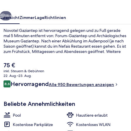
rück
Weiter
115+
Übersicht
Zimmer
Lage
Richtlinien
Novotel Gaziantep ist hervorragend gelegen und zu Fuß gerade
mal 5 Minuten entfernt von: Forum-Gaziantep und Archäologisches
Museum Gaziantep. Nach einer Abkühlung im Außenpool (je nach
Saison geöffnet) kannst du im Nefais Restaurant essen gehen. Es ist
zum Frühstück, Mittagessen und Abendessen geöffnet. Weitere
Highlights wie eine Bar/Lounge, Fitnessmöglichkeiten und ein
Kinderbecken sprechen für dieses Hotel im Art-déco-Stil. Andere
Der
75 €
Reisende haben viel Gutes über das hilfsbereite Personal zu
aktuelle
inkl. Steuern & Gebühren
berichten.
Preis
22. Aug.–23. Aug.
Empfangssaal
beträgt
Bewertungen
Hervorragend
8,6
Alle 950 Bewertungen anzeigen
75 €.
8,6 von 10.
Beliebte Annehmlichkeiten
Pool
Haustiere erlaubt
Kostenlose Parkplätze
Kostenloses WLAN