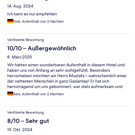
14. Aug. 2024
Ich kann es nur empfehlen
Firat, Aufenthalt von 3 Nächten
Verifizierte Bewertung
10/10 – Außergewöhnlich
8. März 2025
Wir hatten einen wunderbaren Aufenthalt in diesem Hotel und
haben uns von Anfang an sehr wohlgefühlt. Besonders
hervorheben möchten wir Herrn Mustafa – wahrscheinlich einer
der nettesten Menschen in ganz Gaziantep! Er hat sich
hervorragend um uns gekümmert, war stets aufmerksam und
hilfsbereit und hat unseren Aufenthalt wirklich besonders
Azra, Aufenthalt von 2 Nächten
gemacht. Das Hotel selbst ist sehr gemütlich, sauber und
perfekt gelegen, um die Stadt zu erkunden. Die Atmosphäre ist
herzlich, und man fühlt sich als Gast rundum willkommen. Wir
Verifizierte Bewertung
kommen sehr gerne wieder und können dieses Hotel
wärmstens weiterempfehlen!
8/10 – Sehr gut
19. Okt. 2024